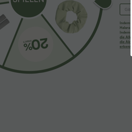
Indem d
Halara 
Indem d
Mehr zum Verlieben
die Al
die Akt
erkenne
$44.95 USD
$42.95 USD
2 für 69 €, 3 für 99 €
Nimm 3, zahle 2; nimm 6,
S