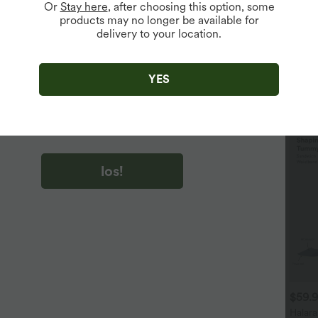
Or
Stay here
, after choosing this option, some
products may no longer be available for
delivery to your location.
u auf „los!“ klicken, stimmen du zu, Marketing-E-Mails über
zu erhalten. du können Ihre Zustimmung jederzeit widerrufen.
YES
u auf „los!“ klicken, haben du
lgemeinen Geschäftsbedingungen
und
ivitätsregeln von Halara
gelesen und stimmen ihnen zu und
n die Datenschutzrichtlinie von Halara an
.
los!
$42.95 USD
$27.95 USD
$59.
oftlyzero™ Plush
SoftlyZero™ - Yoga-Sport-
Halara