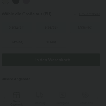
Wähle die Größe aus
(EU)
Größentabelle
XS
(
32/34
)
S
(
34/36
)
M
(
38/40
)
L
(
42/44
)
XL
(
46
)
+ In den Warenkorb
Unsere Angebote
Gratis
Lieferung
Rückgabe
Gutscheine
Li
Geschenk