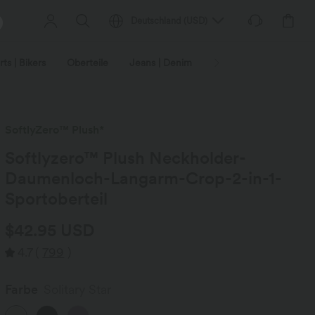
Deutschland
(
USD
)
ts | Bikers
Oberteile
Jeans | Denim
Leggings
Plus-Size
SoftlyZero™ Plush*
Softlyzero™ Plush Neckholder-
Daumenloch-Langarm-Crop-2-in-1-
Sportoberteil
$42.95 USD
4.7
(
799
)
Farbe
Solitary Star