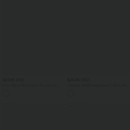
$27.95 USD
$25.95 USD
2-in-1 Büro-Minirock in A-Linie mit
Lässiges, halbtransparentes T-Shirt mit
hohem Bund, Streifen und InstantCool -
langen Ärmeln, One-Shoulder-Design
extralang
und asymmetrischem Saum
Sale