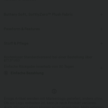
PRODUKT ID: 02663369
Buttery Soft, SoftlyZero™ Plush Fabric
Buttery soft, four-way stretch, and moisture-wicking comfort for all-day
wear.
Passform & Features
Butterweich
Vier-Wege-Stretch
Normale Passform
Rundhalsausschnitt
Stoff & Pflege
halber Reißverschluss
überziehen
Reißverschluss
Atmungsaktiv
Feuchtigkeitsableitend
Kostenloser Standardversand bei einer Bestellung über
$77.37 USD
Golf
Unter der Brust
langärmlig
Hohe Dehnung
Einfache Rückgabe innerhalb von 30 Tagen
Vier-Wege-Stretch
Einfache Bezahlung
Einige Artikel werden mit Markenlogo geliefert, andere ohne.
Ob ein Logo enthalten ist, kann je nach Produkt variieren.
Auch Stil und Farben können leicht abweichen.
Mehr erfahren