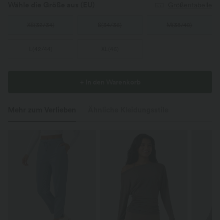
Wähle die Größe aus
(EU)
Größentabelle
XS
(
32/34
)
S
(
34/36
)
M
(
38/40
)
L
(
42/44
)
XL
(
46
)
+ In den Warenkorb
Mehr zum Verlieben
Ähnliche Kleidungsstile