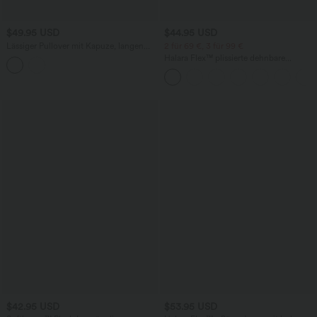
$49.95 USD
$44.95 USD
Lässiger Pullover mit Kapuze, langen
2 für 69 €, 3 für 99 €
Raglanärmeln und Daumenlöchern
Halara Flex™ plissierte dehnbare
Stoffhose mit hohem Bund,
Seitentaschen und geradem Bein
$42.95 USD
$53.95 USD