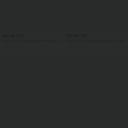
$42.95 USD
$31.95 USD
Latzhose mit verstellbaren Knöpfen an
DayStretch - Lässige Baggy-Shorts mit
den Schulterträgern und mehrere
hohem Bund, Seitentaschen und
+11
Taschen
dekorativen Knöpfen - 7,6 cm
Sale