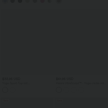
+2
Bein - schnelltrocknend, UPF40+
Design
$33.95 USD
$61.95 USD
Yoga-Sport-Top mit
Halara UltraSculpt™ - Yoga-Jacke mit
Rundhalsausschnitt, langen Ärmeln,
Stehkragen, langen Ärmeln und
Daumenlöchern und asymmetrischem
Daumenlöchern - Push-Up
geschlitztem Saum
Sale
Sale