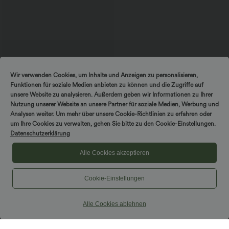
$25.95 USD
Wir verwenden Cookies, um Inhalte und Anzeigen zu personalisieren,
OneForm - Geraffte 7/8-Yoga-Leggings
Funktionen für soziale Medien anbieten zu können und die Zugriffe auf
mit hohem Bund und nahtlosem Flow
unsere Website zu analysieren. Außerdem geben wir Informationen zu Ihrer
Nutzung unserer Website an unsere Partner für soziale Medien, Werbung und
Analysen weiter. Um mehr über unsere Cookie-Richtlinien zu erfahren oder
um Ihre Cookies zu verwalten, gehen Sie bitte zu den Cookie-Einstellungen.
Hosen & Jogginghosen
Datenschutzerklärung
Kleider
Alle Cookies akzeptieren
Shorts & Radlerhosen
Cookie-Einstellungen
Jeansstoff
Leggings
Alle Cookies ablehnen
Oberteile