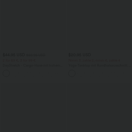
$44.95 USD
$20.95 USD
$50.95 USD
2 für 69 €, 3 für 99 €
Nimm 3, zahle 2; nimm 6, zahle 4
DayStretch - Cargo-Hose mit hohem
Yoga-Tanktop mit Rundhalsausschnitt,
Bund, Seitentaschen und schmaler
Racerback und Rüschen
+10
Passform