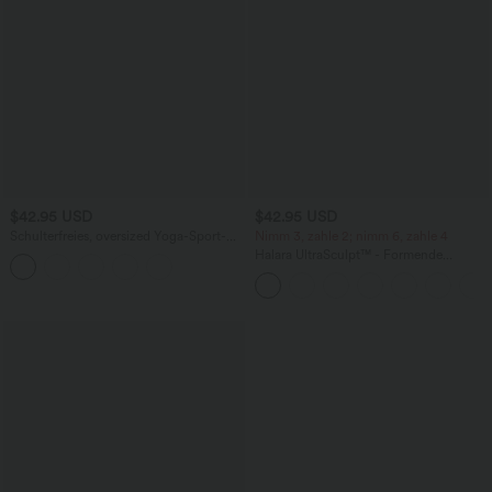
$42.95 USD
$42.95 USD
Schulterfreies, oversized Yoga-Sport-
Nimm 3, zahle 2; nimm 6, zahle 4
Top mit kurzen Ärmeln und InstantCool
Halara UltraSculpt™ - Formende
- schnelltrocknend
Bootcut-Yoga-Leggings mit hohem
Bund, Seitentaschen und
Bauchkontrolle