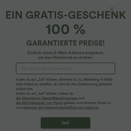
EIN GRATIS-GESCHENK
SoftlyZero™ Plush*
100 %
Softlyzero™ Plush Golf-Sportoberteil mit
halblangem Reißverschluss und Daumenloch
4.8
(
122
)
GARANTIERTE PREISE!
$36.95 USD
Einfach deine E-Mail-Adresse eingeben,
um das Glücksrad zu drehen.
Indem du auf „los!“ klicken, stimmen du zu, Marketing-E-Mails
über Halara zu erhalten. du können Ihre Zustimmung jederzeit
widerrufen.
Indem du auf „los!“ klicken, haben du
die Allgemeinen Geschäftsbedingungen
und
die Aktivitätsregeln von Halara
gelesen und stimmen ihnen zu
und
erkennen die Datenschutzrichtlinie von Halara an
.
los!