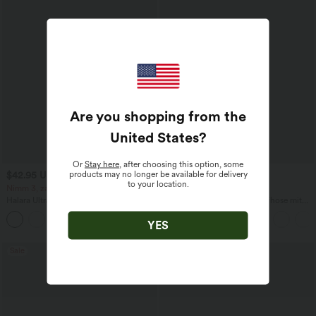
Are you shopping from the
United States
?
Or
Stay here
, after choosing this option, some
products may no longer be available for delivery
$42.95 USD
$42.95 USD
to your location.
Nimm 3, zahle 2; nimm 6, zahle 4
2 für 69 €, 3 für 99 €
Halara UltraSculpt™ - Formende
Halara Flex™ dehnbare Stoffhose mit
Workout-Leggings mit hohem Bund,
hohem Bund, Waffelmuster,
+13
Seitentaschen, Booty-Scrunch und
Seitentaschen und weitem Bein
YES
Bauchkontrolle
Sale
Sale