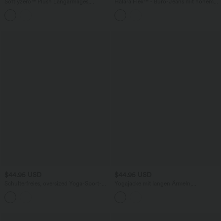
Softlyzero™ Plush Langärmliges,
Halara Flex™ - Büro-Jeans mit hohem
verkürztes Yoga-Sportoberteil mit
Bund, Seitentaschen und weitem Bein
Daumenloch
$44.95 USD
$44.95 USD
Schulterfreies, oversized Yoga-Sport-
Yogajacke mit langen Ärmeln,
Top mit langen Ärmeln und InstantCool
Reißverschluss, Daumenlöchern und
- schnelltrocknend
nahtlosem Flow