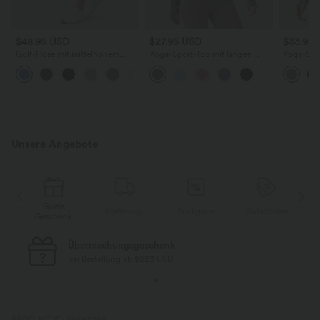
$48.95 USD
$27.95 USD
$33.95
Golf-Hose mit mittelhohem
Yoga-Sport-Top mit langen
Yoga-Spo
Bund, Seitentaschen und schmal
Ärmeln, Daumenlöchern und
Rundhalsa
+2
zulaufendem Bein -
One-Shoulder-Design
Ärmeln, 
schnelltrocknend, UPF40+
asymmetr
Saum
Unsere Angebote
Gratis
e
Lieferung
Rückgabe
Gutscheine
Geschenk
Überraschungsgeschenk
bei Bestellung ab $223 USD