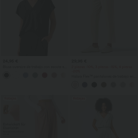
24,95 €
29,95 €
Blusa oversize de trabajo con escote en
2 piezas -10%, 3 piezas -15%, 4 piezas
V y manga corta, resistente a las arrugas
-20%
+1
Halara Flex™ pantalones de trabajo en
tejido waffle, de cintura alta y corte
cónico, con bolsillos
Rebajas
Rebajas