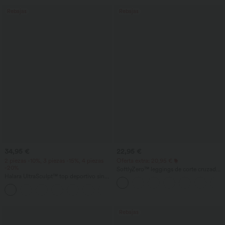
Rebajas
Rebajas
34,95 €
22,95 €
2 piezas -10%, 3 piezas -15%, 4 piezas
Oferta extra: 20,95 €
-20%
SoftlyZero™ leggings de corte cruzado
Halara UltraSculpt™ top deportivo sin
con bolsillos, lisos
mangas con escote redondo y bajo
+11
curvo
Rebajas