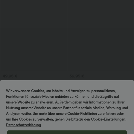
49,95 €
39,95 €
Vestido midi de trabajo sin mangas con
2 piezas -10%, 3 piezas -15%, 4 piezas
escote en V, cremallera bidireccional y
-20%
bolsillos.
Pantalones informales de pana con tiro
Wir verwenden Cookies, um Inhalte und Anzeigen zu personalisieren,
medio y bolsillos con cremallera
Funktionen für soziale Medien anbieten zu können und die Zugriffe auf
unsere Website zu analysieren. Außerdem geben wir Informationen zu Ihrer
Nutzung unserer Website an unsere Partner für soziale Medien, Werbung und
Analysen weiter. Um mehr über unsere Cookie-Richtlinien zu erfahren oder
um Ihre Cookies zu verwalten, gehen Sie bitte zu den Cookie-Einstellungen.
Datenschutzerklärung