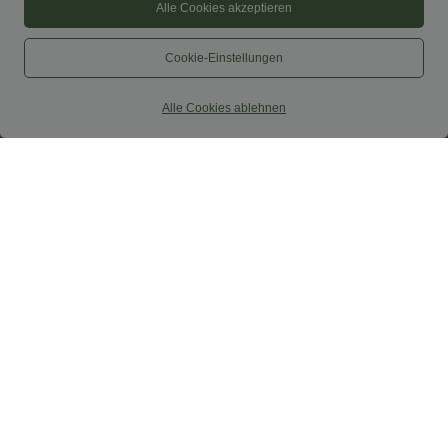
Alle Cookies akzeptieren
Cookie-Einstellungen
Alle Cookies ablehnen
46,95 €
59,95 €
54,95 €
venta por tiempo limitado
Mono de trabajo a rayas con escote
barco, sin mangas, lazo lateral, tacto
Mono casual sin mangas con espalda en
Cool Touch y bolsillos - Edición Easy
U y bolsillos
Peezy
+10