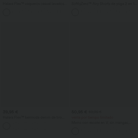
Halara Flex™ vaqueros casual lavados
SoftlyZero™ Airy Shorts de yoga 2 en 1
asimétricos de tiro bajo con bolsillos
InstantCool de talle súper alto, 7" con
+5
con cremallera, corte baggy y pierna
bolsillos
ancha
39,95 €
50,95 €
59,95 €
Halara Flex™ bermuda denim de tiro
venta por tiempo limitado
alto con diseño cruzado, control de
Mono con escote en V, sin mangas,
abdomen, corte holgado y bolsillos
fruncido con bolsillos - Easy Peezy