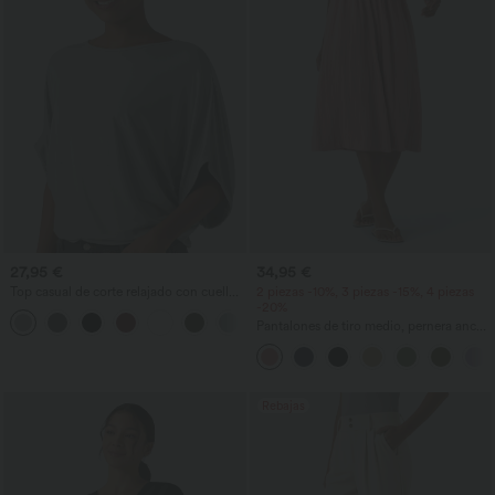
27,95 €
34,95 €
Top casual de corte relajado con cuello
2 piezas -10%, 3 piezas -15%, 4 piezas
redondo y mangas murciélago.
-20%
+1
Pantalones de tiro medio, pernera ancha
y fluida, efecto lino, con bolsillo
Rebajas