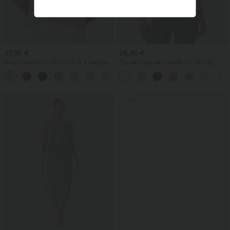
27,95 €
24,95 €
Blusa casual con escote en V y mangas
Top de yoga de tirantes con escote
cortas abullonadas
redondo, fruncido y tacto fresco -
UPF50+
Rebajas