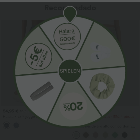
Recomendado
Rebajas
54,95 €
34,95 €
59,95 €
Halara Flex™ joggers estilo balloon
2 piezas -10%, 3 piezas -15%, 4 piezas
casual en denim de tiro medio con
-20%
bolsillos
Pantalones de tiro alto con cordón y
bolsillos, pernera ancha, holgados y de
estilo casual con tacto de lino.