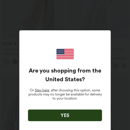
37,95 €
38,95 €
44,95 €
2 por 69 €, 3 por 99 €
2 piezas -10%, 3 piezas -15%, 4 piezas
-20%
Halara Flex™ pantalones de trabajo de
cintura alta con bolsillos, pernera ancha
Mono casual con escote en V, mangas
+20
y tejido waffle
cortas, bolsillos laterales, pierna ancha y
tejido waffle fluido
Are you shopping from the
United States
?
Or
Stay here
, after choosing this option, some
products may no longer be available for delivery
to your location.
YES