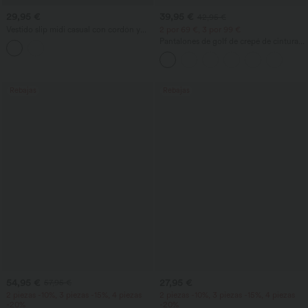
29,95 €
39,95 €
42,95 €
Vestido slip midi casual con cordón y
2 por 69 €, 3 por 99 €
abertura curva en el bajo
Pantalones de golf de crepé de cintura
alta y pernera entallada con bolsillos
Rebajas
Rebajas
54,95 €
27,95 €
57,95 €
2 piezas -10%, 3 piezas -15%, 4 piezas
2 piezas -10%, 3 piezas -15%, 4 piezas
-20%
-20%