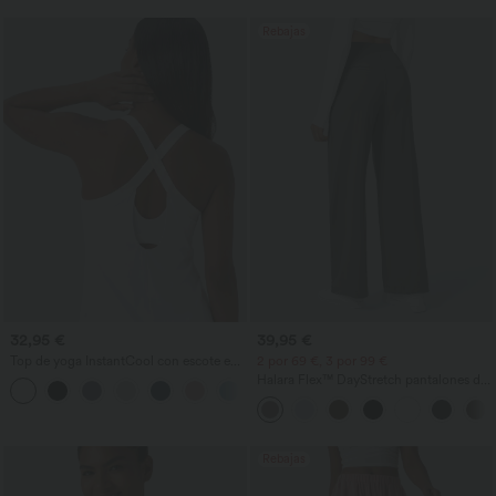
Rebajas
32,95 €
39,95 €
Top de yoga InstantCool con escote en
2 por 69 €, 3 por 99 €
U y bajo curvado - UPF50+
Halara Flex™ DayStretch pantalones de
trabajo de tiro alto, pernera recta y con
bolsillos
Rebajas