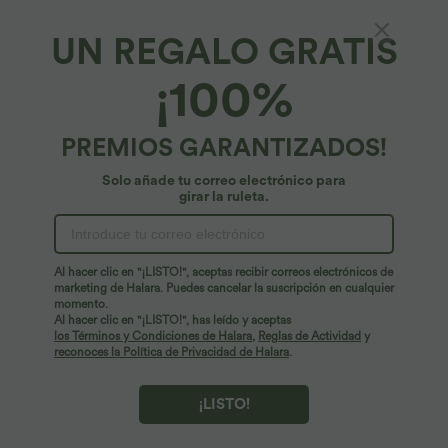
UN REGALO GRATIS
¡100%
PREMIOS GARANTIZADOS!
Solo añade tu correo electrónico para
girar la ruleta.
¡Ups!
No podemos encontrar la página que estás buscando.
Al hacer clic en "¡LISTO!", aceptas recibir correos electrónicos de
marketing de Halara. Puedes cancelar la suscripción en cualquier
momento.
Seguir comprando
Al hacer clic en "¡LISTO!", has leído y aceptas
los Términos y Condiciones de Halara
,
Reglas de Actividad
y
reconoces la Política de Privacidad de Halara
.
¡LISTO!