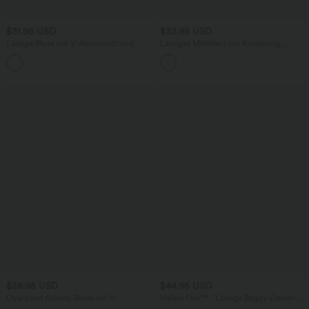
$31.95 USD
$33.95 USD
Lässige Bluse mit V-Ausschnitt und
Lässiges Midikleid mit Kordelzug,
kurzen Puffärmeln
Schlitz und geschwungenem Saum
$28.95 USD
$44.95 USD
Oversized Arbeits-Bluse mit V-
Halara Flex™ - Lässige Baggy-Denim-
Ausschnitt und kurzen Ärmeln -
Shorts mit hohem Crossover-Bund und