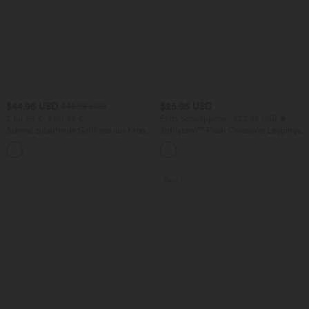
$44.95 USD
$25.95 USD
$48.95 USD
2 für 69 €, 3 für 99 €
Extra Schnäppchen $23.49 USD
Schmal zulaufende Golfhose aus Krepp
Softlyzero™ Plush Crossover Leggings
mit hohem Bund und Seitentaschen
mit Taschen
Sale