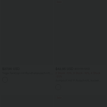
Sale
$27.95 USD
$42.95 USD
$50.95 USD
Yoga-Tanktop mit Rundhalsausschnitt,
2 Stück -10%, 3 Stück -15%, 4 Stück
Rüschen und InstantCool
-20%
+16
Jumpsuit mit V-Ausschnitt, kurzen
Ärmeln, plissierten Seitentaschen und
weitem Bein, fließendem Waffelmuster
Sale