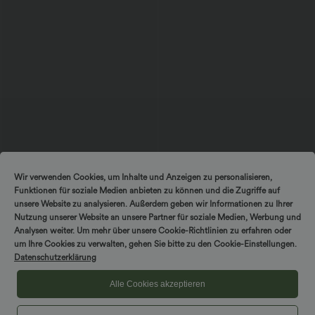
$56.95 USD
$33.95 USD
$36.95 USD
Wir verwenden Cookies, um Inhalte und Anzeigen zu personalisieren,
Ärmelloses Midikleid mit V-Ausschnitt,
Nimm 3, zahle 2; nimm 6, zahle 4
Funktionen für soziale Medien anbieten zu können und die Zugriffe auf
Seitentaschen und Reißverschluss
Halara UltraSculpt™ - Formende
Workout-Leggings mit hohem Bund,
unsere Website zu analysieren. Außerdem geben wir Informationen zu Ihrer
Seitentaschen und Bauchkontrolle
Nutzung unserer Website an unsere Partner für soziale Medien, Werbung und
Analysen weiter. Um mehr über unsere Cookie-Richtlinien zu erfahren oder
um Ihre Cookies zu verwalten, gehen Sie bitte zu den Cookie-Einstellungen.
Sale
Datenschutzerklärung
Alle Cookies akzeptieren