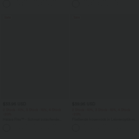
+1
knitterfrei
mehreren Taschen
Sale
Sale
$33.95 USD
$39.95 USD
2 Stück -10%, 3 Stück -15%, 4 Stück
2 Stück -10%, 3 Stück -15%, 4 Stück
-20%
-20%
Halara Flex™ - Schmal zulaufende
Fließende hosenrock in Leinenoptik mit
Bürohose mit hohem Bund,
mittelhohem Bund, Seitentaschen und
+8
Seitentaschen und Waffelstoff
weitem Bein