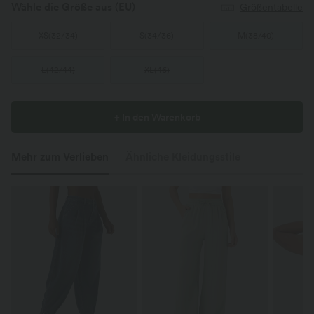
Wähle die Größe aus
(EU)
Größentabelle
XS
(
32/34
)
S
(
34/36
)
M
(
38/40
)
L
(
42/44
)
XL
(
46
)
+ In den Warenkorb
Mehr zum Verlieben
Ähnliche Kleidungsstile