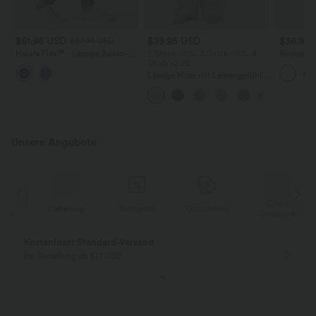
$61.95 USD
$39.95 USD
$36.95
$67.95 USD
Halara Flex™ - Lässige Ballon-
2 Stück -10%, 3 Stück -15%, 4
Rückenfre
Joggers aus Denim mit
Stück -20%
U-Ausschn
mittelhohem Bund und
Trägern 
Lässige Hose mit Leinengefühl,
mehreren Taschen
Saum
hoher Taille, Kordelzug an der
Seite und weitem Bein
Unsere Angebote
Gratis
Lieferung
Rückgabe
Gutscheine
k
Geschenk
Kostenloser Standard-Versand
bei Bestellung ab $77 USD