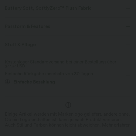
Buttery Soft, SoftlyZero™ Plush Fabric
Buttery soft, four-way stretch, and moisture-wicking comfort for all-day
wear.
Passform & Features
Butterweich
Vier-Wege-Stretch
Normale Passform
Innenshorts
eingenähter BH
Stoff & Pflege
versteckte Taschen
Mit Träger am Rücken
V-Ausschnitt
Atmungsaktiv
Feuchtigkeitsableitend
Kostenloser Standardversand bei einer Bestellung über
$77.37 USD
Crossover
rückenfrei
überziehen
Tanzen
Versteckter Stauraum mi
Buttrig-weicher Komfort
integrierten Shorts
Einfache Rückgabe innerhalb von 30 Tagen
Mini
Trapez
ärmellos
Hohe Dehnung
Aus ultrafeinen Mikrofaser gefertigt und
Integrierte Shorts mit verstec
Einfache Bezahlung
doppelt gebürstet für ein kaum spürbares
für uneingeschränkte Bewegun
Tragegefühl.
und praktischen Stauraum.
Vier-Wege-Stretch
A-Linie
Cami-Kleid / Camisole-Kleid
Einige Artikel werden mit Markenlogo geliefert, andere ohne.
Ob ein Logo enthalten ist, kann je nach Produkt variieren.
Auch Stil und Farben können leicht abweichen.
Mehr erfahren