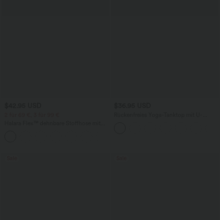
$42.95 USD
$36.95 USD
2 für 69 €, 3 für 99 €
Rückenfreies Yoga-Tanktop mit U-
Ausschnitt, überkreuzten Trägern und
Halara Flex™ dehnbare Stoffhose mit
abgerundetem Saum
hohem Bund, Waffelmuster,
+20
Seitentaschen und weitem Bein
Sale
Sale