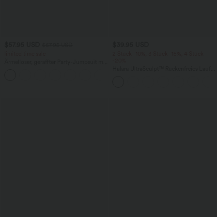
$57.95 USD
$39.95 USD
$67.95 USD
limited time sale
2 Stück -10%, 3 Stück -15%, 4 Stück
-20%
Ärmelloser, geraffter Party-Jumpsuit mit
V-Ausschnitt, Seitentaschen und
Halara UltraSculpt™ Rückenfreies Lauf-
+7
unsichtbarem Reißverschluss - pipi-
Tanktop mit U-Ausschnitt und
praktisch
überkreuztem, abgerundetem Saum