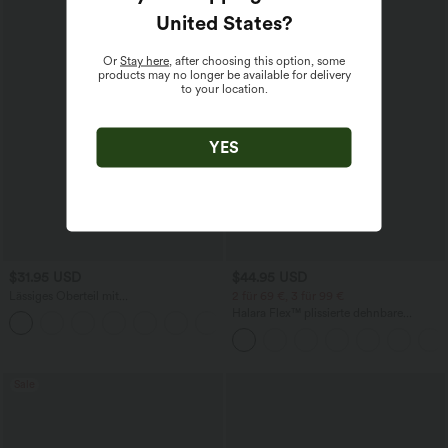
United States
?
Or
Stay here
, after choosing this option, some
products may no longer be available for delivery
to your location.
YES
$31.95 USD
$44.95 USD
Lässiges Oberteil mit
2 für 69 €, 3 für 99 €
Rundhalsausschnitt und
Halara Flex™ plissierte dehnbare
+1
Fledermausärmeln
Stoffhose mit hohem Bund,
Seitentaschen und geradem Bein
Sale