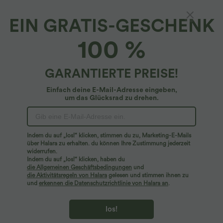
EIN GRATIS-GESCHENK
SoftlyZero™ Plush*
100 %
Softlyzero™ Plush Zweiteiliges Barre-Ballett-
Tanzkleid mit überkreuzten Seitentaschen
4.7
(
438
)
GARANTIERTE PREISE!
$29.95 USD
$48.95 USD
Einfach deine E-Mail-Adresse eingeben,
um das Glücksrad zu drehen.
Indem du auf „los!“ klicken, stimmen du zu, Marketing-E-Mails
über Halara zu erhalten. du können Ihre Zustimmung jederzeit
widerrufen.
Indem du auf „los!“ klicken, haben du
die Allgemeinen Geschäftsbedingungen
und
die Aktivitätsregeln von Halara
gelesen und stimmen ihnen zu
und
erkennen die Datenschutzrichtlinie von Halara an
.
los!