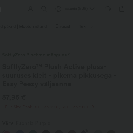
Estonia
(
EUR
)
d püksid | Mootorratturid
Ülaosad
Teksad | Denim
Püksid
SoftlyZero™ pehme mänguasi*
SoftlyZero™ Plush Active pluss-
suuruses kleit - pikema pikkusega -
Easy Peezy väljaanne
57,95 €
Plus Size Deal: -10 € ab 99 €, -30 € ab 199 €
Värv
Fuchsia Purple
Allkiri