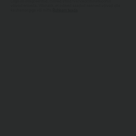
Logo on integreeritud, mõned stiilid/värvikombinatsioonid
võivad erineda. Võimalik, et mõned saadud esemed võivad olla
kaubamärgiga või mitte.
Rohkem teada