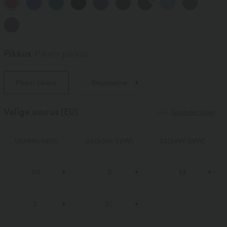
Pikkus
Pikem pikkus
Pikem pikkus
Regulaarne
Valige suurus
(EU)
Suuruse tabel
1X
(
46W/48W
)
2X
(
50W/52W
)
3X
(
54W/56W
)
XS
S
M
L
XL