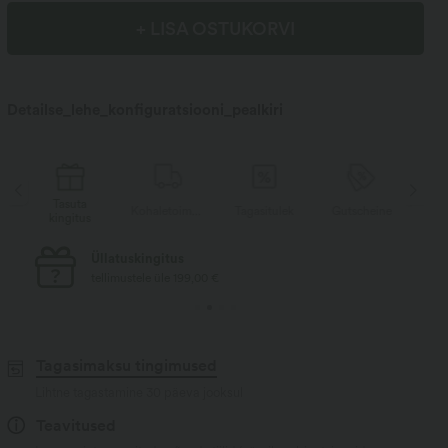
+ LISA OSTUKORVI
Detailse_lehe_konfiguratsiooni_pealkiri
Tasuta
T
e
Kohaletoimetamine
Tagasitulek
Gutscheine
kingitus
k
Tasuta standardne saatmine
tellimustele üle 69,00 €
Tagasimaksu tingimused
Lihtne tagastamine 30 päeva jooksul
Teavitused