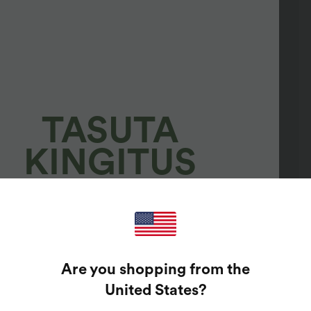
TASUTA
KINGITUS
100%
GARANTEERITUD
Are you shopping from the
AUHINNAD!
United States
?
isestage lihtsalt oma e-posti aadress, et põrutada