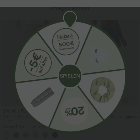
Inspiration
$39.95 USD
$61.95 USD
$67.95 USD
2 Stück -10%, 3 Stück -15%, 4 Stück
Halara Flex™ - Lässige Ballon-Joggers
-20%
aus Denim mit mittelhohem Bund und
mehreren Taschen
Lässige Hose mit Leinengefühl, hoher
Taille, Kordelzug an der Seite und
+15
weitem Bein