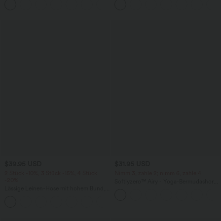
+1
weitem Bein
überkreuztem, abgerundetem Saum
$39.95 USD
$31.95 USD
2 Stück -10%, 3 Stück -15%, 4 Stück
Nimm 3, zahle 2; nimm 6, zahle 4
-20%
Softlyzero™ Airy - Yoga-Bermudashorts
Lässige Leinen-Hose mit hohem Bund,
mit hohem Bund, mehreren Taschen
Kordelzug, weitem Bein und Taschen
und InstantCool
+5