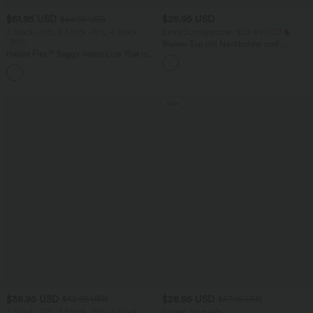
$61.95 USD
$25.95 USD
$64.95 USD
2 Stück -10%, 3 Stück -15%, 4 Stück
Extra Schnäppchen $23.49 USD
-20%
Blusen-Top mit Neckholder und
Halara Flex™ Baggy Jeans Low Rise mit
Schlüssellochausschnitt, plissiert,
Knopf und Reißverschluss, mehreren
ärmellos, abgerundeter Saum
+5
Taschen, weitem Bein
Sale
$38.95 USD
$28.95 USD
$42.95 USD
$67.95 USD
2 Stück -10%, 3 Stück -15%, 4 Stück
limited time sale