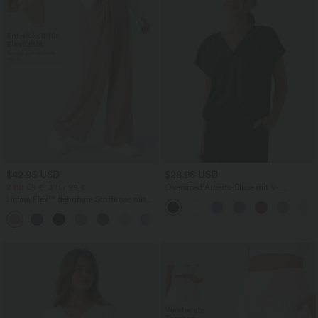
$42.95 USD
$28.95 USD
2 für 69 €, 3 für 99 €
Oversized Arbeits-Bluse mit V-
Ausschnitt und kurzen Ärmeln -
Halara Flex™ dehnbare Stoffhose mit
knitterfrei
hohem Bund, Waffelmuster,
+20
Seitentaschen und weitem Bein