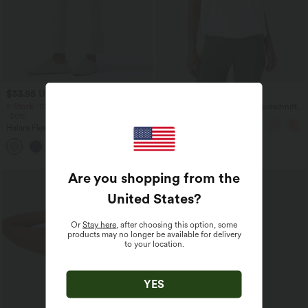
$33.95 USD
$23.95 USD
$27.95 USD
2 Stück -10%, 3 Stück -15%, 4 Stück
Yoga-Tanktop mit Rundhalsausschnitt,
-20%
Rüschen und InstantCool
Halara Flex™ - Schmal zulaufende
Bürohose mit hohem Bund,
+8
Seitentaschen und Waffelstoff
Are you shopping from the
United States
?
Or
Stay here
, after choosing this option, some
products may no longer be available for delivery
to your location.
YES