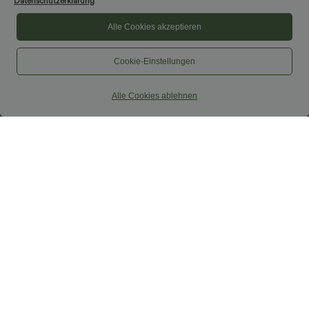
Datenschutzerklärung
Alle Cookies akzeptieren
Cookie-Einstellungen
Alle Cookies ablehnen
$33.95 USD
$39.95 USD
Softlyzero™ Airy - 2-in-1 Yoga-Shorts
2 Stück -10%, 3 Stück -15%, 4 Stück
mit superhohem Bund, mehreren
-20%
+10
Taschen und InstantCool - 22,9 cm
Lässiger Maxirock in Leinenoptik mit
hohem Bund und Kordelzug
Sale