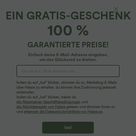
EIN GRATIS-GESCHENK
100 %
GARANTIERTE PREISE!
Einfach deine E-Mail-Adresse eingeben,
um das Glücksrad zu drehen.
Hoppla!
Wir können die von Ihnen gesuchte Seite nicht
Indem du auf „los!“ klicken, stimmen du zu, Marketing-E-Mails
finden.
über Halara zu erhalten. du können Ihre Zustimmung jederzeit
widerrufen.
Indem du auf „los!“ klicken, haben du
Mehr einkaufen
die Allgemeinen Geschäftsbedingungen
und
die Aktivitätsregeln von Halara
gelesen und stimmen ihnen zu
und
erkennen die Datenschutzrichtlinie von Halara an
.
los!