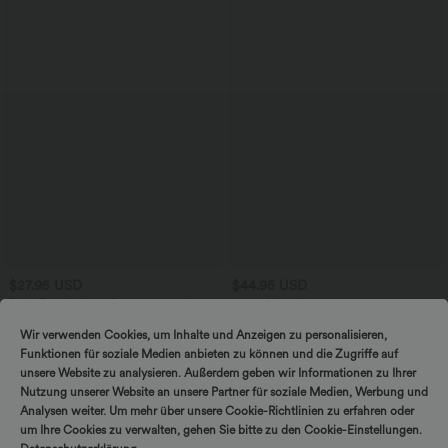
$27.95 USD
$44.95 USD
SoftlyZero™ Airy - Super hoch taillierte
2-in-1 Midi-Hosenrock mit hohem
2-in-1-Yoga-Shorts mit Gesäßtasche
Bund, Seitentaschen, Kordelzug und
+20
und Seitentasche-längere Länge
kontrastierendem Netz
Wir verwenden Cookies, um Inhalte und Anzeigen zu personalisieren,
Funktionen für soziale Medien anbieten zu können und die Zugriffe auf
unsere Website zu analysieren. Außerdem geben wir Informationen zu Ihrer
Nutzung unserer Website an unsere Partner für soziale Medien, Werbung und
Analysen weiter. Um mehr über unsere Cookie-Richtlinien zu erfahren oder
um Ihre Cookies zu verwalten, gehen Sie bitte zu den Cookie-Einstellungen.