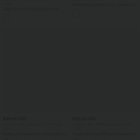
-20%
Ärmelloser, geraffter Party-Jumpsuit mit
Capri-Hose mit hohem Bund und
V-Ausschnitt, Seitentaschen und
Seitentaschen - leinenähnliches Material
unsichtbarem Reißverschluss - pipi-
+7
praktisch
$39.95 USD
$39.95 USD
2 Stück -10%, 3 Stück -15%, 4 Stück
2 Stück -10%, 3 Stück -15%, 4 Stück
-20%
-20%
Fließende hosenrock in Leinenoptik mit
Halara UltraSculpt™ Rückenfreies Lauf-
mittelhohem Bund, Seitentaschen und
Tanktop mit U-Ausschnitt und