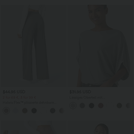
$44.95 USD
$31.95 USD
2 für 69 €, 3 für 99 €
Lässiges Oberteil mit
Rundhalsausschnitt und
Halara Flex™ plissierte dehnbare
Fledermausärmeln
Stoffhose mit hohem Bund,
+23
Seitentaschen und geradem Bein