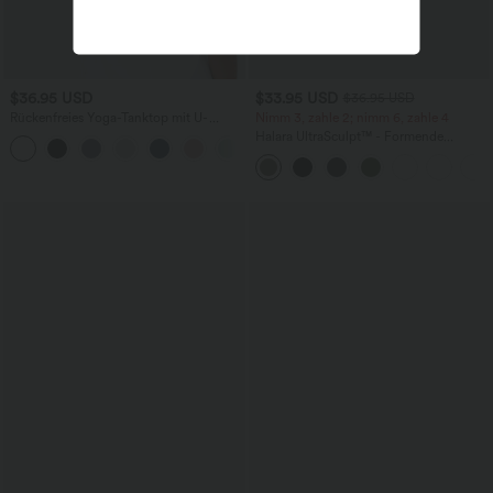
$36.95 USD
$33.95 USD
$36.95 USD
Rückenfreies Yoga-Tanktop mit U-
Nimm 3, zahle 2; nimm 6, zahle 4
Ausschnitt, überkreuzten Trägern und
Halara UltraSculpt™ - Formende
abgerundetem Saum
Workout-Leggings mit hohem Bund,
Seitentaschen und Bauchkontrolle