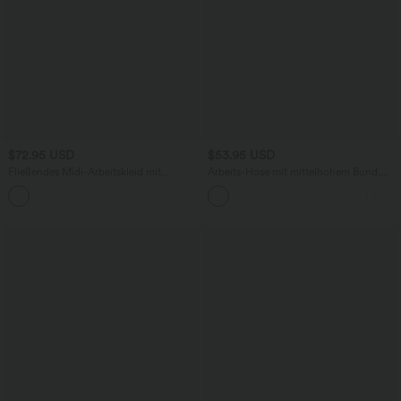
$72.95 USD
$53.95 USD
Fließendes Midi-Arbeitskleid mit
Arbeits-Hose mit mittelhohem Bund,
Seitentaschen, Fledermausärmeln und
Seitentaschen und Barrel-Leg
Bauchkontrolle