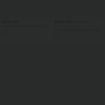
$31.95 USD
$44.95 USD
$48.95 USD
Lässige Bluse mit V-Ausschnitt und
2 for €69, 3 for €99
kurzen Puffärmeln
Schmal zulaufende Golfhose aus Krepp
mit hohem Bund und Seitentaschen