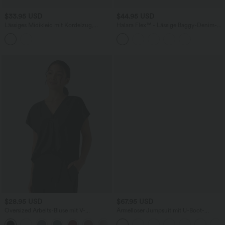
$33.95 USD
$44.95 USD
Lässiges Midikleid mit Kordelzug,
Halara Flex™ - Lässige Baggy-Denim-
Schlitz und geschwungenem Saum
Shorts mit hohem Crossover-Bund und
mehreren Taschen
$28.95 USD
$67.95 USD
Oversized Arbeits-Bluse mit V-
Ärmelloser Jumpsuit mit U-Boot-
Ausschnitt und kurzen Ärmeln -
Ausschnitt, Seitentaschen, seitlichen
+1
knitterfrei
Bindebändern, Streifen und InstantCool