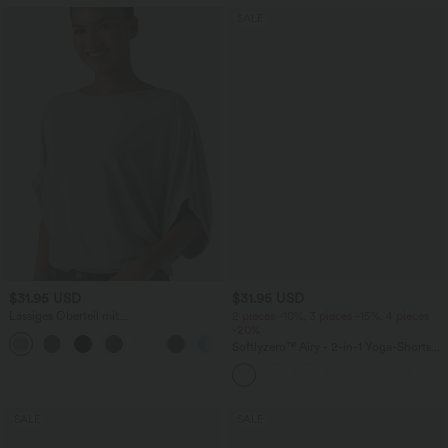
SALE
$31.95 USD
$31.95 USD
Lässiges Oberteil mit
2 pieces -10%, 3 pieces -15%, 4 pieces
Rundhalsausschnitt und
-20%
+1
Fledermausärmeln
Softlyzero™ Airy - 2-in-1 Yoga-Shorts
mit superhohem Bund, mehreren
Taschen und InstantCool - 17,78 cm
SALE
SALE