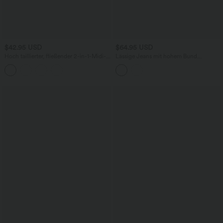
$42.95 USD
$64.95 USD
Hoch taillierter, fließender 2-in-1-Midi-
Lässige Jeans mit hohem Bund
Tanzrock mit Seitentasche
mehreren Taschen und weitem Bein