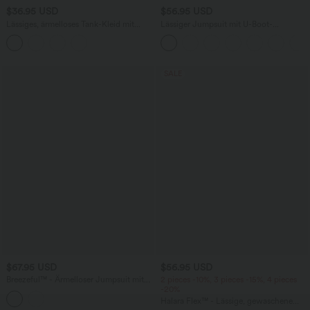
$36.95 USD
$56.95 USD
Lässiges, ärmelloses Tank-Kleid mit
Lässiger Jumpsuit mit U-Boot-
Rundhalsausschnitt und Seitentaschen
Ausschnitt, Seitentaschen, kurzen
Ärmeln und Kordelzug - Easy Peezy
Edition
SALE
$67.95 USD
$56.95 USD
Breezeful™ - Ärmelloser Jumpsuit mit
2 pieces -10%, 3 pieces -15%, 4 pieces
Seitentaschen - schnelltrocknend, Easy
-20%
Peezy Edition
Halara Flex™ - Lässige, gewaschene