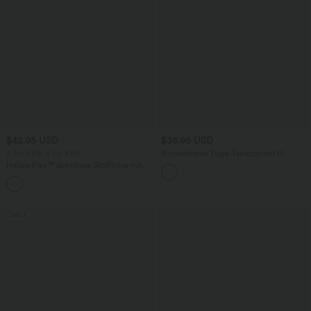
$42.95 USD
$36.95 USD
2 for €69, 3 for €99
Rückenfreies Yoga-Tanktop mit U-
Ausschnitt, überkreuzten Trägern und
Halara Flex™ dehnbare Stoffhose mit
abgerundetem Saum
hohem Bund, Waffelmuster,
+20
Seitentaschen und weitem Bein
SALE