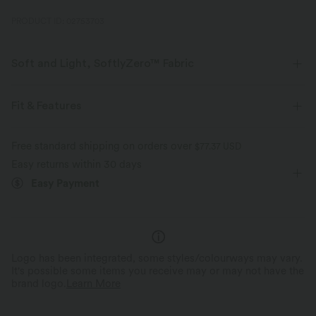
PRODUCT ID: 02753703
Soft and Light, SoftlyZero™ Fabric
Our signature fabric is weightless and buttery soft - the closest you'll get
to wearing nothing.
Fit & Features
Buttery soft
Four-way stretch
Built-in Shorts
Crossover Waist
Back Waistband Pocket
Free standard shipping on orders over
$77.37 USD
Easy returns within 30 days
Lace
Pull-on
Yoga & Pilates
5 inch
Breathable
Moisture-wicking
Easy Payment
High-waisted
Skinny
High Stretch
Four-Way Stretch
Logo has been integrated, some styles/colourways may vary.
It's possible some items you receive may or may not have the
brand logo.
Learn More