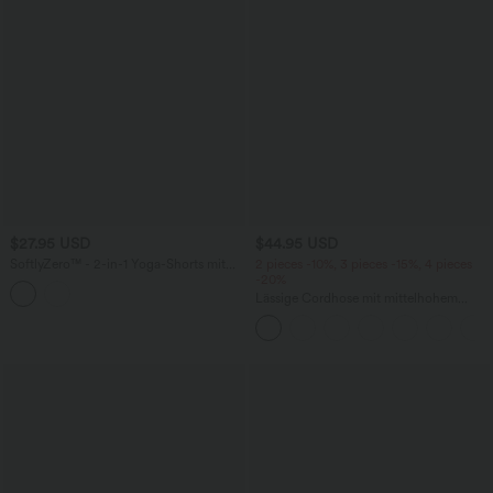
$27.95 USD
$44.95 USD
SoftlyZero™ - 2-in-1 Yoga-Shorts mit
2 pieces -10%, 3 pieces -15%, 4 pieces
hohem Crossover-Bund, mehreren
-20%
Taschen und Ösen - schnelltrocknend,
Lässige Cordhose mit mittelhohem
7,6 cm
Bund, Reißverschluss und Seitentaschen