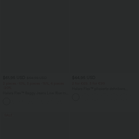
$61.95 USD
$44.95 USD
$64.95 USD
2 pieces -10%, 3 pieces -15%, 4 pieces
2 for €69, 3 for €99
-20%
Halara Flex™ plissierte dehnbare
Halara Flex™ Baggy Jeans Low Rise mit
Stoffhose mit hohem Bund,
Knopf und Reißverschluss, mehreren
Seitentaschen und geradem Bein
+5
Taschen, weitem Bein
SALE