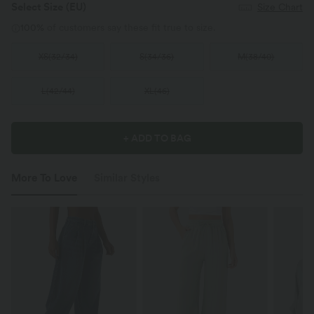
Select Size
(EU)
Size Chart
100%
of customers say these fit true to size.
XS
(
32/34
)
S
(
34/36
)
M
(
38/40
)
L
(
42/44
)
XL
(
46
)
+ ADD TO BAG
More To Love
Similar Styles