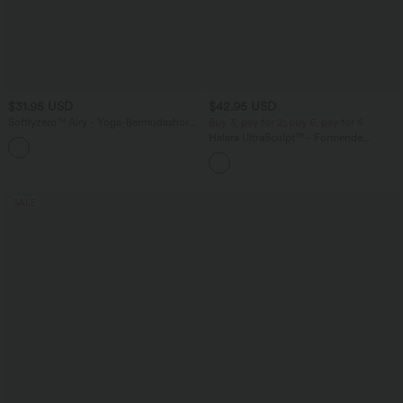
$31.95 USD
$42.95 USD
Softlyzero™ Airy - Yoga-Bermudashorts
Buy 3, pay for 2; buy 6, pay for 4
mit hohem Bund, mehreren Taschen
Halara UltraSculpt™ - Formende
+16
und InstantCool
Workout-Leggings mit hohem Bund,
Seitentaschen, Booty-Scrunch und
Bauchkontrolle
SALE