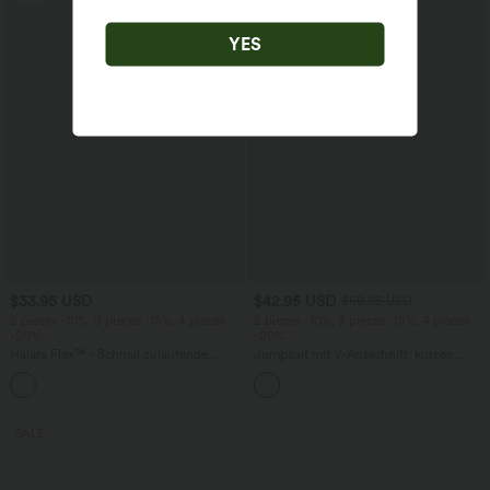
YES
$33.95 USD
$42.95 USD
$50.95 USD
2 pieces -10%, 3 pieces -15%, 4 pieces
2 pieces -10%, 3 pieces -15%, 4 pieces
-20%
-20%
Halara Flex™ - Schmal zulaufende
Jumpsuit mit V-Ausschnitt, kurzen
Bürohose mit hohem Bund,
Ärmeln, plissierten Seitentaschen und
+8
Seitentaschen und Waffelstoff
weitem Bein, fließendem Waffelmuster
SALE