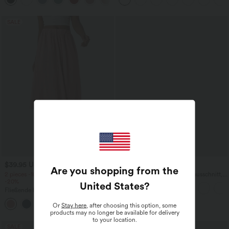
- Easy Peezy Edition
SALE
$39.95 USD
$27.95 USD
Are you shopping from the
2 pieces -10%, 3 pieces -15%, 4 pieces
Yoga-Tanktop mit Rundhalsausschnitt,
-20%
Rüschen und InstantCool
United States
?
Fließende hosenrock in Leinenoptik mit
mittelhohem Bund, Seitentaschen und
+1
weitem Bein
Or
Stay here
, after choosing this option, some
products may no longer be available for delivery
to your location.
SALE
SALE