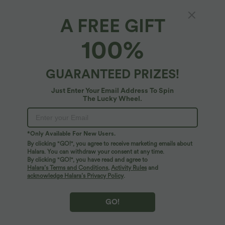
A FREE GIFT
SoftlyZero™*
100%
Softlyzero™ - Yoga-Shorts mit
Kontrastspitze, hohem Crossover-Bund,
Gesäßtasche und integrierter Unterwäsche -
4.9
(
8
)
GUARANTEED PRIZES!
12,7 cm, UPF50+
$33.95 USD
Just Enter Your Email Address To Spin
The Lucky Wheel.
*Only Available For New Users.
By clicking "GO!", you agree to receive marketing emails about
Halara. You can withdraw your consent at any time.
By clicking "GO!", you have read and agree to
Halara’s Terms and Conditions
,
Activity Rules
and
acknowledge Halara’s Privacy Policy
.
GO!