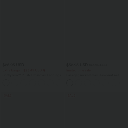
$25.95 USD
$52.95 USD
$61.95 USD
Extra bargain $23.49 USD
limited time sale
Softlyzero™ Plush Crossover Leggings
Lässiger, rückenfreier Jumpsuit mit
mit Taschen
Seitentaschen
+16
SALE
SALE