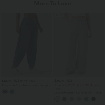
More To Love
SALE
$61.95 USD
$39.95 USD
$67.95 USD
Halara Flex™ - Lässige Ballon-Joggers
2 pieces -10%, 3 pieces -15%, 4 pieces
aus Denim mit mittelhohem Bund und
-20%
mehreren Taschen
Lässige Hose mit Leinengefühl, hoher
Taille, Kordelzug an der Seite und
weitem Bein