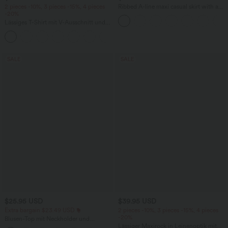
2 pieces -10%, 3 pieces -15%, 4 pieces
Ribbed A-line maxi casual skirt with a
-20%
high waistband and a slit at the hem.
Lässiges T-Shirt mit V-Ausschnitt und
kurzen Ärmeln
+9
SALE
SALE
$25.95 USD
$39.95 USD
Extra bargain $23.49 USD
2 pieces -10%, 3 pieces -15%, 4 pieces
-20%
Blusen-Top mit Neckholder und
Schlüssellochausschnitt, plissiert,
Lässiger Maxirock in Leinenoptik mit