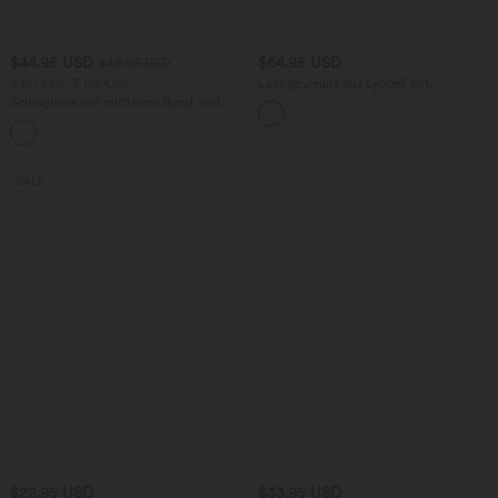
$44.95 USD
$64.95 USD
$48.95 USD
2 for €69, 3 for €99
Lässige Jeans aus Lyocell mit
mittelhohem Bund, mehreren Taschen
Schlaghose mit mittlerem Bund und
und Kordelzug
seitlichen Reißverschlusstaschen
+12
SALE
$22.95 USD
$33.95 USD