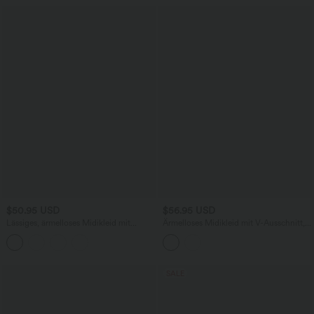
$50.95 USD
$56.95 USD
Lässiges, ärmelloses Midikleid mit
Ärmelloses Midikleid mit V-Ausschnitt,
Rundhalsausschnitt, integriertem BH
Seitentaschen und Reißverschluss
und Rüschensaum
SALE