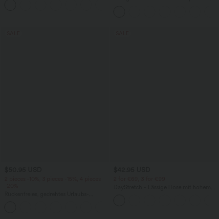
+3
ärmellos, abgerundeter Saum
hohem Bund und Kordelzug
SALE
SALE
$50.95 USD
$42.95 USD
2 pieces -10%, 3 pieces -15%, 4 pieces
2 for €69, 3 for €99
-20%
DayStretch - Lässige Hose mit hohem
Rückenfreies, gedrehtes Urlaubs-
Bund, Seitentaschen und Barrel-Leg
Maxikleid mit Seitentaschen und Schlitz
+8