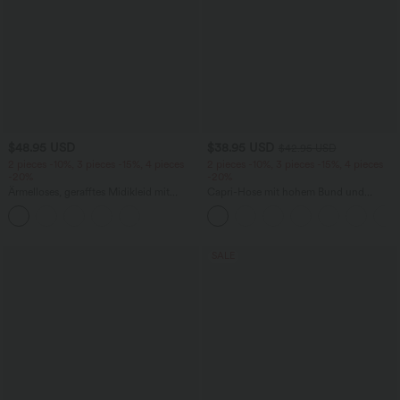
$48.95 USD
$38.95 USD
$42.95 USD
2 pieces -10%, 3 pieces -15%, 4 pieces
2 pieces -10%, 3 pieces -15%, 4 pieces
-20%
-20%
Ärmelloses, gerafftes Midikleid mit
Capri-Hose mit hohem Bund und
eckigem Ausschnitt, integriertem BH
Seitentaschen - leinenähnliches Material
und überkreuztem Rückendesign
SALE