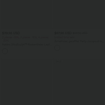
$39.95 USD
$57.95 USD
$67.95 USD
2 pieces -10%, 3 pieces -15%, 4 pieces
limited time sale
-20%
Ärmelloser, geraffter Party-Jumpsuit mit
Halara UltraSculpt™ Rückenfreies Lauf-
V-Ausschnitt, Seitentaschen und
Tanktop mit U-Ausschnitt und
unsichtbarem Reißverschluss - pipi-
+11
überkreuztem, abgerundetem Saum
praktisch
SALE