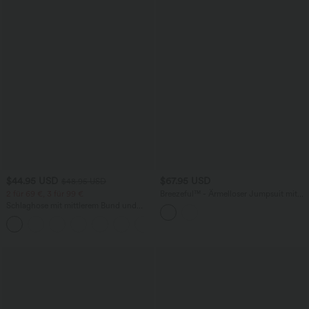
$44.95 USD
$67.95 USD
$48.95 USD
2 für 69 €, 3 für 99 €
Breezeful™ - Ärmelloser Jumpsuit mit
Seitentaschen - schnelltrocknend, Easy
Schlaghose mit mittlerem Bund und
Peezy Edition
seitlichen Reißverschlusstaschen
+12