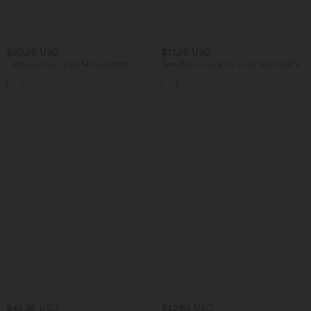
$50.95 USD
$31.95 USD
Lässiges, ärmelloses Midikleid mit
Ärmellose, oversized Büro-Bluse mit V-
Rundhalsausschnitt, integriertem BH
Ausschnitt - knitterfrei
und Rüschensaum
$42.95 USD
$42.95 USD