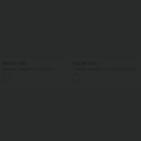
$56.95 USD
$33.95 USD
Lässiger Jumpsuit mit U-Boot-
Lässiges, gerafftes 2-in-1 Cami-Top mit
Ausschnitt, Seitentaschen, kurzen
verstellbaren Trägern und integriertem
Ärmeln und Kordelzug - Easy Peezy
BH
Edition