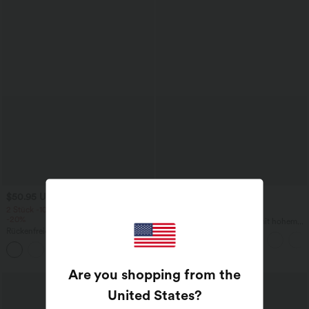
$50.95 USD
$42.95 USD
2 Stück -10%, 3 Stück -15%, 4 Stück
2 für 69 €, 3 für 99 €
-20%
DayStretch - Lässige Hose mit hohem
Rückenfreies, gedrehtes Urlaubs-
Bund, Seitentaschen und Barrel-Leg
Maxikleid mit Seitentaschen und Schlitz
+8
Are you shopping from the
United States
?