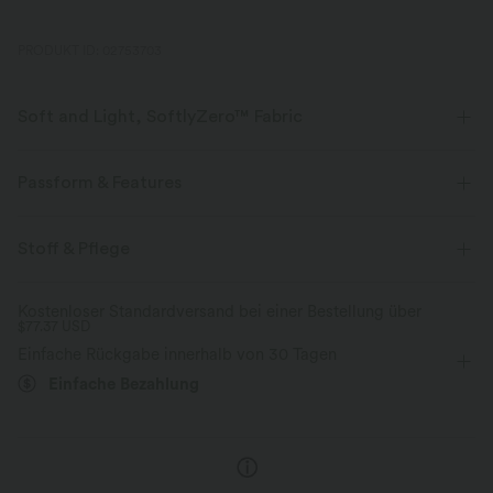
PRODUKT ID: 02753703
Soft and Light, SoftlyZero™ Fabric
Unser charakteristischer Stoff ist leichtgewichtig und butterweich - fast
so, als ob du nichts tragen würdest.
Passform & Features
Butterweich
Vier-Wege-Stretch
Innenshorts
Crossover-Bund
Tasche im hinteren Bund
Stoff & Pflege
Spitze
überziehen
Yoga & Pilates
12,5 cm
Atmungsaktiv
Feuchtigkeitsableitend
Kostenloser Standardversand bei einer Bestellung über
$77.37 USD
mit hohem Bund
eng geschnitten
Hohe Dehnung
Einfache Rückgabe innerhalb von 30 Tagen
Vier-Wege-Stretch
Einfache Bezahlung