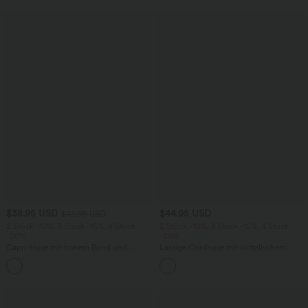
$38.95 USD
$44.95 USD
$42.95 USD
2 Stück -10%, 3 Stück -15%, 4 Stück
2 Stück -10%, 3 Stück -15%, 4 Stück
-20%
-20%
Capri-Hose mit hohem Bund und
Lässige Cordhose mit mittelhohem
Seitentaschen - leinenähnliches Material
Bund, Reißverschluss und Seitentaschen
+7