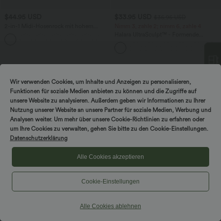
$44.95 USD
$33.95 USD
$36.95 USD
2-in-1 Midi-Hosenrock mit hohem
Nimm 3, zahle 2; nimm 6, zahle 4
Bund, Seitentaschen, Kordelzug und
Halara UltraSculpt™ - Formende
+15
kontrastierendem Netz
Workout-Leggings mit hohem Bund,
Seitentaschen und Bauchkontrolle
Wir verwenden Cookies, um Inhalte und Anzeigen zu personalisieren,
DREH & GEWINNE!
Funktionen für soziale Medien anbieten zu können und die Zugriffe auf
unsere Website zu analysieren. Außerdem geben wir Informationen zu Ihrer
Nutzung unserer Website an unsere Partner für soziale Medien, Werbung und
Analysen weiter. Um mehr über unsere Cookie-Richtlinien zu erfahren oder
um Ihre Cookies zu verwalten, gehen Sie bitte zu den Cookie-Einstellungen.
Datenschutzerklärung
Alle Cookies akzeptieren
Cookie-Einstellungen
Alle Cookies ablehnen
$56.95 USD
Halara Flex™ Mid Low Rise Knopf