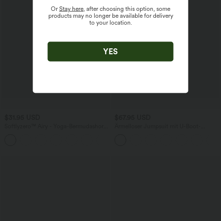
Or
Stay here
, after choosing this option, some
products may no longer be available for delivery
to your location.
YES
$31.95 USD
$67.95 USD
Softlyzero™ Airy - Yoga-Bermudashorts
Ärmelloser Jumpsuit mit U-Boot-
mit hohem Bund, mehreren Taschen
Ausschnitt, Seitentaschen, seitlichen
+16
und InstantCool
Bindebändern, Streifen und InstantCool
- Easy Peezy Edition