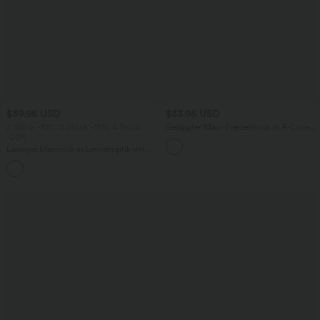
$39.95 USD
$33.95 USD
2 Stück -10%, 3 Stück -15%, 4 Stück
Gerippter Maxi-Freizeitrock in A-Linie
-20%
mit hohem Bund und Schlitzsaum
Lässiger Maxirock in Leinenoptik mit
hohem Bund und Kordelzug