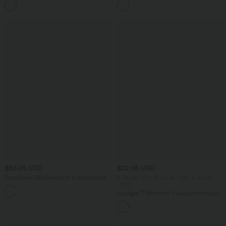
+5
weitem Bein, fließendem Waffelmuster
weitem Bein
$56.95 USD
$22.95 USD
Ärmelloses Midikleid mit V-Ausschnitt,
2 Stück -10%, 3 Stück -15%, 4 Stück
Seitentaschen und Reißverschluss
-20%
Lässiges T-Shirt mit V-Ausschnitt und
kurzen Ärmeln