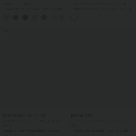
2 für 69 €, 3 für 99 €
Extra Schnäppchen $23.49 USD
Halara Flex™ dehnbare Stoffhose mit
Softlyzero™ Plush Crossover Leggings
hohem Bund, Waffelmuster,
mit Taschen
+20
Seitentaschen und weitem Bein
Sale
$23.95 USD
$39.95 USD
$50.95 USD
2 Stück -10%, 3 Stück -15%, 4 Stück
2 Stück -10%, 3 Stück -15%, 4 Stück
-20%
-20%
Jumpsuit mit V-Ausschnitt, kurzen
Fließende hosenrock in Leinenoptik mit
Ärmeln, plissierten Seitentaschen und
mittelhohem Bund, Seitentaschen und