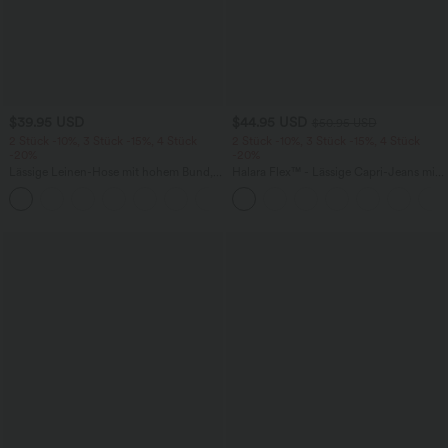
$39.95 USD
$44.95 USD
$50.95 USD
2 Stück -10%, 3 Stück -15%, 4 Stück
2 Stück -10%, 3 Stück -15%, 4 Stück
-20%
-20%
Lässige Leinen-Hose mit hohem Bund,
Halara Flex™ - Lässige Capri-Jeans mit
Kordelzug, weitem Bein und Taschen
hohem Bund, mehreren Taschen und
+5
geschlitztem Saum - slim