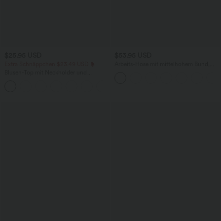
$25.95 USD
$53.95 USD
Extra Schnäppchen $23.49 USD
Arbeits-Hose mit mittelhohem Bund,
Seitentaschen und Barrel-Leg
Blusen-Top mit Neckholder und
Schlüssellochausschnitt, plissiert,
+3
ärmellos, abgerundeter Saum