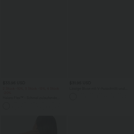
$33.95 USD
$31.95 USD
2 Stück -10%, 3 Stück -15%, 4 Stück
Lässige Bluse mit V-Ausschnitt und
-20%
kurzen Puffärmeln
Halara Flex™ - Schmal zulaufende
Bürohose mit hohem Bund,
+8
Seitentaschen und Waffelstoff