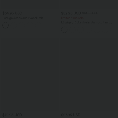
$64.95 USD
$52.95 USD
$61.95 USD
Lässige Jeans aus Lyocell mit
limited time sale
mittelhohem Bund, mehreren Taschen
Lässiger, rückenfreier Jumpsuit mit
und Kordelzug
Seitentaschen
$72.95 USD
$27.95 USD