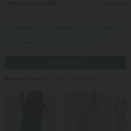
Wähle die Größe aus
(EU)
Größentabelle
100%
der Kundinnen sagen, dass dieses Produkt größengerecht
ausfällt.
XS
(
32/34
)
S
(
34/36
)
M
(
38/40
)
L
(
42/44
)
XL
(
46
)
+ In den Warenkorb
Mehr zum Verlieben
Ähnliche Kleidungsstile