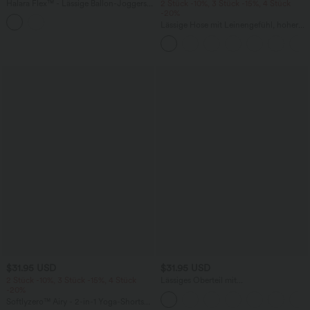
Halara Flex™ - Lässige Ballon-Joggers
2 Stück -10%, 3 Stück -15%, 4 Stück
aus Denim mit mittelhohem Bund und
-20%
mehreren Taschen
Lässige Hose mit Leinengefühl, hoher
Taille, Kordelzug an der Seite und
weitem Bein
$31.95 USD
$31.95 USD
2 Stück -10%, 3 Stück -15%, 4 Stück
Lässiges Oberteil mit
-20%
Rundhalsausschnitt und
Fledermausärmeln
Softlyzero™ Airy - 2-in-1 Yoga-Shorts