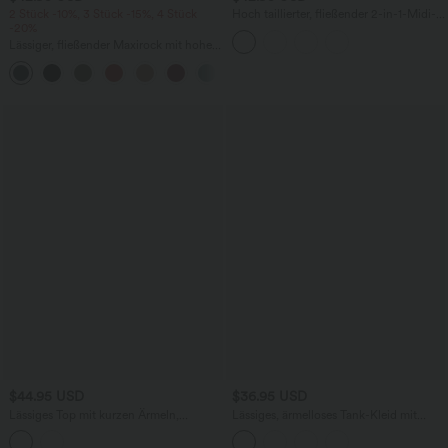
2 Stück -10%, 3 Stück -15%, 4 Stück
Hoch taillierter, fließender 2-in-1-Midi-
-20%
Tanzrock mit Seitentasche
Lässiger, fließender Maxirock mit hohem
Bund und Raffung
+3
$44.95 USD
$36.95 USD
Lässiges Top mit kurzen Ärmeln,
Lässiges, ärmelloses Tank-Kleid mit
integriertem BH, One-Shoulder-Design,
Rundhalsausschnitt und Seitentaschen
Polka-Dots und abgerundetem Saum