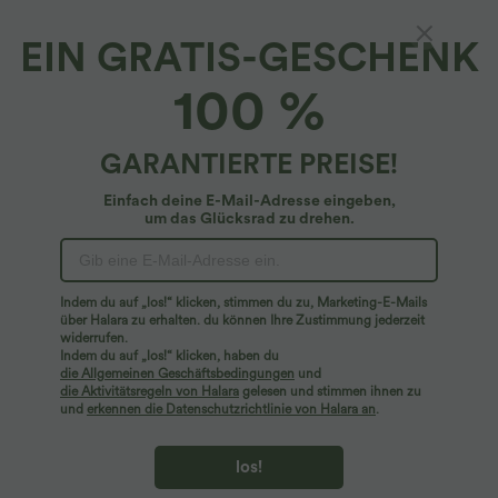
EIN GRATIS-GESCHENK
SoftlyZero™*
100 %
Softlyzero™ - Yoga-Shorts mit
Kontrastspitze, hohem Crossover-Bund,
Gesäßtasche und integrierter Unterwäsche -
4.9
(
8
)
GARANTIERTE PREISE!
12,7 cm, UPF50+
$33.95 USD
Einfach deine E-Mail-Adresse eingeben,
um das Glücksrad zu drehen.
Indem du auf „los!“ klicken, stimmen du zu, Marketing-E-Mails
über Halara zu erhalten. du können Ihre Zustimmung jederzeit
widerrufen.
Indem du auf „los!“ klicken, haben du
die Allgemeinen Geschäftsbedingungen
und
die Aktivitätsregeln von Halara
gelesen und stimmen ihnen zu
und
erkennen die Datenschutzrichtlinie von Halara an
.
los!