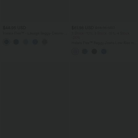
$44.95 USD
$61.95 USD
$64.95 USD
Halara Flex™ - Lässige Baggy-Denim-
2 Stück -10%, 3 Stück -15%, 4 Stück
Shorts mit hohem Crossover-Bund und
-20%
mehreren Taschen
Halara Flex™ Baggy Jeans Low Rise mit
Knopf und Reißverschluss, mehreren
Taschen, weitem Bein