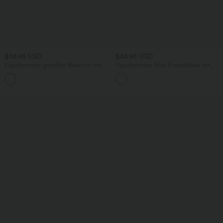
$36.95 USD
$44.95 USD
Figurbetonter, geraffter Maxirock mit
Figurbetontes Midi-Freizeitkleid mit
mittelhohem Bund, Streifen,
Schlitz, rückenfreiem Korsett mit
Blumenmuster und Bindeband vorne
quadratischem Ausschnitt und Rüschen