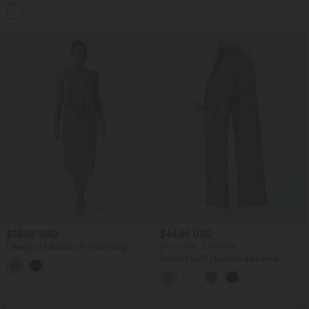
mit superhohem Bund, mehreren
+23
Taschen und InstantCool - 17,78 cm
$33.95 USD
$44.95 USD
Lässiges Midikleid mit Kordelzug,
2 für 69 €, 3 für 99 €
Schlitz und geschwungenem Saum
Halara Flex™ plissierte dehnbare
Stoffhose mit hohem Bund,
Seitentaschen und geradem Bein