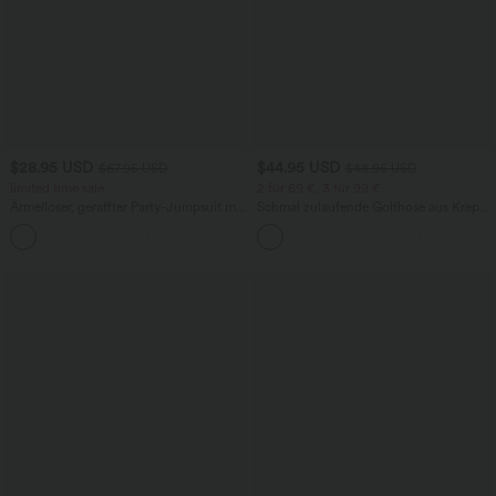
$28.95 USD
$44.95 USD
$67.95 USD
$48.95 USD
limited time sale
2 für 69 €, 3 für 99 €
Ärmelloser, geraffter Party-Jumpsuit mit
Schmal zulaufende Golfhose aus Krepp
V-Ausschnitt, Seitentaschen und
mit hohem Bund und Seitentaschen
+7
unsichtbarem Reißverschluss - pipi-
praktisch