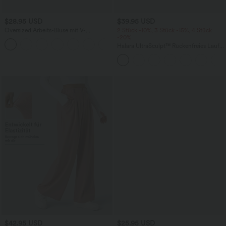
$28.95 USD
$39.95 USD
Oversized Arbeits-Bluse mit V-
2 Stück -10%, 3 Stück -15%, 4 Stück
Ausschnitt und kurzen Ärmeln -
-20%
+1
knitterfrei
Halara UltraSculpt™ Rückenfreies Lauf-
Tanktop mit U-Ausschnitt und
überkreuztem, abgerundetem Saum
$42.95 USD
$25.95 USD