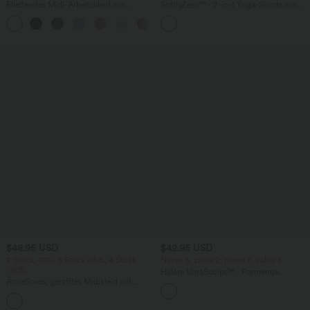
Fließendes Midi-Arbeitskleid mit
SoftlyZero™ - 2-in-1 Yoga-Shorts mit
Seitentaschen, Fledermausärmeln und
hohem Crossover-Bund, mehreren
Bauchkontrolle
Taschen und Ösen - schnelltrocknend,
7,6 cm
$48.95 USD
$42.95 USD
2 Stück -10%, 3 Stück -15%, 4 Stück
Nimm 3, zahle 2; nimm 6, zahle 4
-20%
Halara UltraSculpt™ - Formende
Ärmelloses, gerafftes Midikleid mit
Workout-Leggings mit hohem Bund,
eckigem Ausschnitt, integriertem BH
Seitentaschen, Booty-Scrunch und
und überkreuztem Rückendesign
Bauchkontrolle