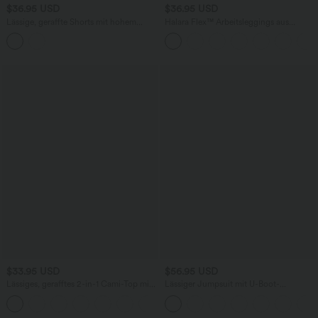
$36.95 USD
$36.95 USD
Lässige, geraffte Shorts mit hohem
Halara Flex™ Arbeitsleggings aus
Bund, mehreren Taschen und Poka-Dots
elastischem Strick-Denim mit hohem
- 7,6 cm
Bund und mehreren Taschen
$33.95 USD
$56.95 USD
Lässiges, gerafftes 2-in-1 Cami-Top mit
Lässiger Jumpsuit mit U-Boot-
verstellbaren Trägern und integriertem
Ausschnitt, Seitentaschen, kurzen
BH
Ärmeln und Kordelzug - Easy Peezy
Edition