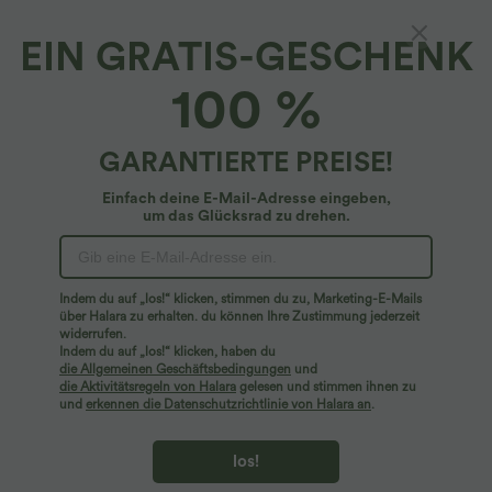
EIN GRATIS-GESCHENK
100 %
GARANTIERTE PREISE!
Einfach deine E-Mail-Adresse eingeben,
um das Glücksrad zu drehen.
Hoppla!
Wir können die von Ihnen gesuchte Seite nicht
Indem du auf „los!“ klicken, stimmen du zu, Marketing-E-Mails
finden.
über Halara zu erhalten. du können Ihre Zustimmung jederzeit
widerrufen.
Indem du auf „los!“ klicken, haben du
Mehr einkaufen
die Allgemeinen Geschäftsbedingungen
und
die Aktivitätsregeln von Halara
gelesen und stimmen ihnen zu
und
erkennen die Datenschutzrichtlinie von Halara an
.
los!