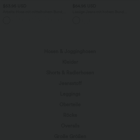
$53.95 USD
$64.95 USD
Arbeits-Hose mit mittelhohem Bund,
Lässige Jeans mit hohem Bund
Seitentaschen und Barrel-Leg
mehreren Taschen und weitem Bein
+3
wird geladen...
Hosen & Jogginghosen
Kleider
Shorts & Radlerhosen
Jeansstoff
Leggings
Oberteile
Röcke
Overalls
Große Größen