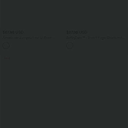
$67.95 USD
$27.95 USD
Ärmelloser Jumpsuit mit U-Boot-
SoftlyZero™ - 2-in-1 Yoga-Shorts mit
Ausschnitt, Seitentaschen, seitlichen
hohem Crossover-Bund, mehreren
+8
Bindebändern, Streifen und InstantCool
Taschen und Ösen - schnelltrocknend,
- Easy Peezy Edition
7,6 cm
Sale