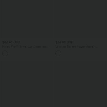
$64.95 USD
$44.95 USD
Halara Flex™ Barrel-Leg-Jeans aus
Lässiges Top mit kurzen Ärmeln,
elastischem Strick-Denim mit niedrigem
integriertem BH, One-Shoulder-Design,
Bund, Knopf, Reißverschluss und
Polka-Dots und abgerundetem Saum
mehreren Taschen