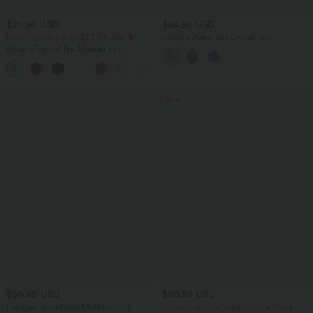
$25.95 USD
$64.95 USD
Extra Schnäppchen $23.49 USD
Lässige Jeans aus Lyocell mit
mittelhohem Bund, mehreren Taschen
Blusen-Top mit Neckholder und
und Kordelzug
Schlüssellochausschnitt, plissiert,
+3
ärmellos, abgerundeter Saum
Sale
$50.95 USD
$50.95 USD
Lässiges, ärmelloses Midikleid mit
2 Stück -10%, 3 Stück -15%, 4 Stück