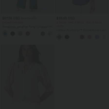
$57.95 USD
$39.95 USD
$67.95 USD
limited time sale
2 Stück -10%, 3 Stück -15%, 4 Stück
-20%
Ärmelloser, geraffter Party-Jumpsuit mit
V-Ausschnitt, Seitentaschen und
Halara UltraSculpt™ Rückenfreies Lauf-
+7
unsichtbarem Reißverschluss - pipi-
Tanktop mit U-Ausschnitt und
praktisch
überkreuztem, abgerundetem Saum