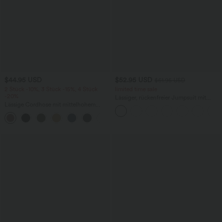
$44.95 USD
$52.95 USD
$61.95 USD
2 Stück -10%, 3 Stück -15%, 4 Stück
limited time sale
-20%
Lässiger, rückenfreier Jumpsuit mit
Lässige Cordhose mit mittelhohem
Seitentaschen
Bund, Reißverschluss und Seitentaschen
+7