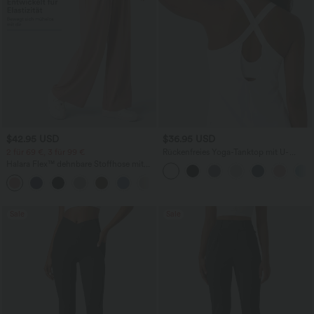
$42.95 USD
$36.95 USD
2 für 69 €, 3 für 99 €
Rückenfreies Yoga-Tanktop mit U-
Ausschnitt, überkreuzten Trägern und
Halara Flex™ dehnbare Stoffhose mit
abgerundetem Saum
hohem Bund, Waffelmuster,
+20
Seitentaschen und weitem Bein
Sale
Sale