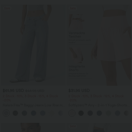
Sale
Sale
$61.95 USD
$31.95 USD
$64.95 USD
2 Stück -10%, 3 Stück -15%, 4 Stück
2 Stück -10%, 3 Stück -15%, 4 Stück
-20%
-20%
Halara Flex™ Baggy Jeans Low Rise mit
Softlyzero™ Airy - 2-in-1 Yoga-Shorts
Knopf und Reißverschluss, mehreren
mit superhohem Bund, mehreren
+5
Taschen, weitem Bein
Taschen und InstantCool - 17,78 cm
Sale