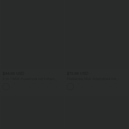
$44.95 USD
$72.95 USD
2-in-1 Midi-Hosenrock mit hohem
Fließendes Midi-Arbeitskleid mit
Bund, Seitentaschen, Kordelzug und
Seitentaschen, Fledermausärmeln und
+15
kontrastierendem Netz
Bauchkontrolle