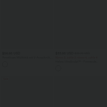
$56.95 USD
$33.95 USD
$36.95 USD
Ärmelloses Midikleid mit V-Ausschnitt,
Nimm 3, zahle 2; nimm 6, zahle 4
Seitentaschen und Reißverschluss
Halara UltraSculpt™ - Formende
Workout-Leggings mit hohem Bund,
Seitentaschen und Bauchkontrolle
Sale