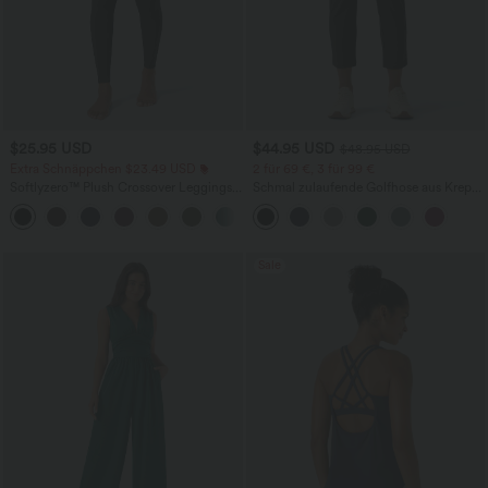
$25.95 USD
$44.95 USD
$48.95 USD
Extra Schnäppchen $23.49 USD
2 für 69 €, 3 für 99 €
Softlyzero™ Plush Crossover Leggings
Schmal zulaufende Golfhose aus Krepp
mit Taschen
mit hohem Bund und Seitentaschen
+16
Sale