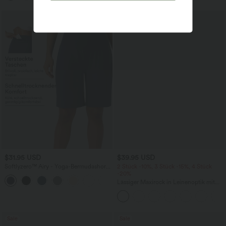
Sale
$31.95 USD
$39.95 USD
Softlyzero™ Airy - Yoga-Bermudashorts
2 Stück -10%, 3 Stück -15%, 4 Stück
mit hohem Bund, mehreren Taschen
-20%
+16
und InstantCool
Lässiger Maxirock in Leinenoptik mit
hohem Bund und Kordelzug
Sale
Sale