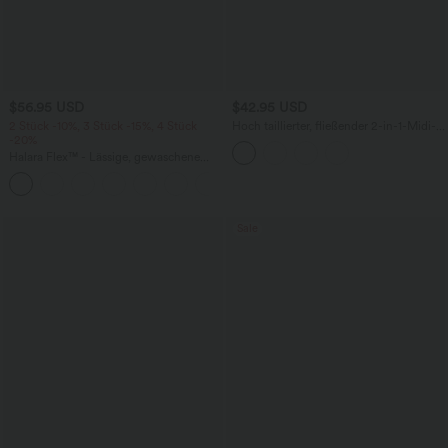
$56.95 USD
$42.95 USD
2 Stück -10%, 3 Stück -15%, 4 Stück
Hoch taillierter, fließender 2-in-1-Midi-
-20%
Tanzrock mit Seitentasche
Halara Flex™ - Lässige, gewaschene
Baggy-Jeans aus drapiertem Lyocell mit
mittelhohem Bund, mehreren Taschen
und weitem Bein
Sale