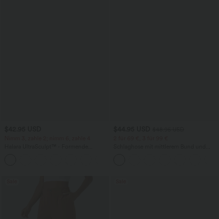
$42.95 USD
$44.95 USD
$48.95 USD
Nimm 3, zahle 2; nimm 6, zahle 4
2 für 69 €, 3 für 99 €
Halara UltraSculpt™ - Formende
Schlaghose mit mittlerem Bund und
Workout-Leggings mit hohem Bund,
seitlichen Reißverschlusstaschen
+13
Seitentaschen, Booty-Scrunch und
Bauchkontrolle
Sale
Sale