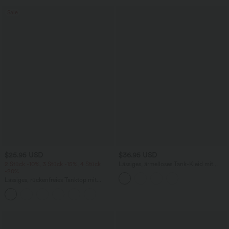
Sale
$25.95 USD
$36.95 USD
2 Stück -10%, 3 Stück -15%, 4 Stück
Lässiges, ärmelloses Tank-Kleid mit
-20%
Rundhalsausschnitt und Seitentaschen
Lässiges, rückenfreies Tanktop mit
verstellbaren Trägern, gedrehtem
Rückendesign und Schnalle