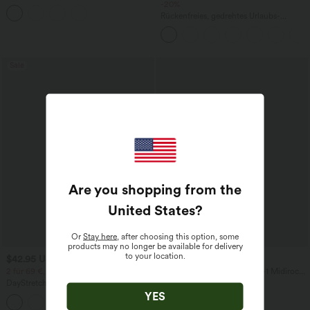
Rundhalsausschnitt, integriertem BH
-20%
und Rüschensaum
Rückenfreies, gedrehtes Urlaubs-
Maxikleid mit Seitentaschen und Schlitz
Sale
Are you shopping from the
United States
?
Or
Stay here
, after choosing this option, some
products may no longer be available for delivery
to your location.
$42.95 USD
$44.95 USD
2 für 69 €, 3 für 99 €
Geraffter, figurbetonter 2-in-1 Midirock
aus Kunstleder mit hohem Bund und
DayStretch - Lässige Hose mit hohem
abgerundetem Saum
Bund, Seitentaschen und Barrel-Leg
YES
+5