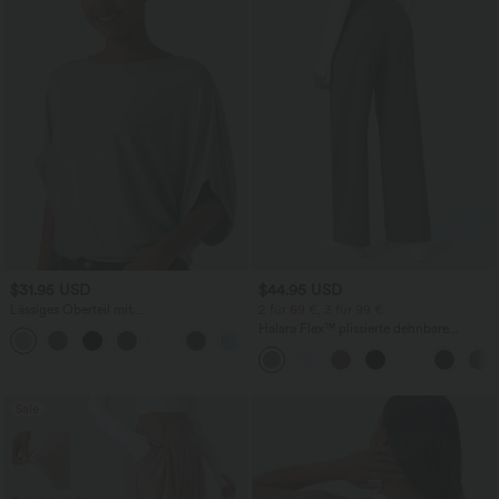
$31.95 USD
$44.95 USD
Lässiges Oberteil mit
2 für 69 €, 3 für 99 €
Rundhalsausschnitt und
Halara Flex™ plissierte dehnbare
+1
Fledermausärmeln
Stoffhose mit hohem Bund,
Seitentaschen und geradem Bein
Sale