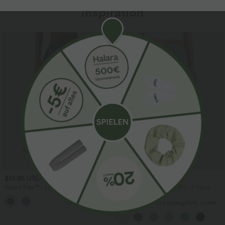
Inspiration
Sale
$61.95 USD
$39.95 USD
$67.95 USD
Halara Flex™ - Lässige Ballon-Joggers
2 Stück -10%, 3 Stück -15%, 4 Stück
aus Denim mit mittelhohem Bund und
-20%
mehreren Taschen
Lässige Hose mit Leinengefühl, hoher
Taille, Kordelzug an der Seite und
weitem Bein