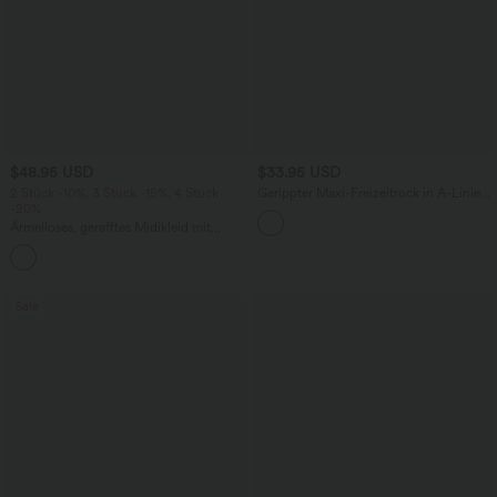
$48.95 USD
$33.95 USD
2 Stück -10%, 3 Stück -15%, 4 Stück
Gerippter Maxi-Freizeitrock in A-Linie
-20%
mit hohem Bund und Schlitzsaum
Ärmelloses, gerafftes Midikleid mit
eckigem Ausschnitt, integriertem BH
und überkreuztem Rückendesign
Sale