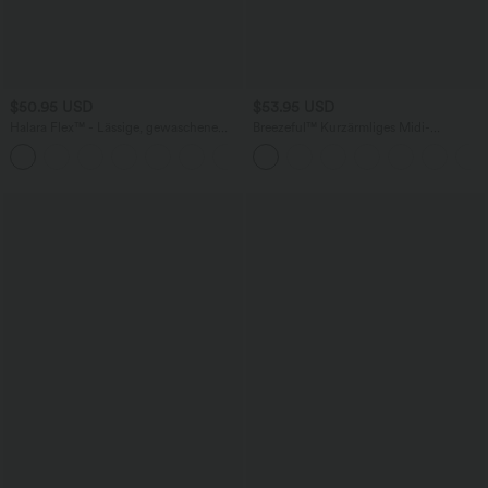
$50.95 USD
$53.95 USD
Halara Flex™ - Lässige, gewaschene
Breezeful™ Kurzärmliges Midi-
Bermuda-Shorts aus elastischem Strick-
Freizeitkleid mit V-Ausschnitt,
Denim mit hohem Bund, mehreren
Seitentaschen und Bindeband hinten -
Taschen und Rollsaum
schnelltrocknend