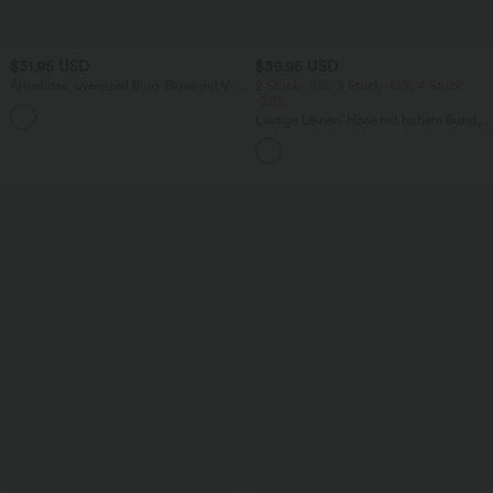
$31.95 USD
$39.95 USD
Ärmellose, oversized Büro-Bluse mit V-
2 Stück -10%, 3 Stück -15%, 4 Stück
Ausschnitt - knitterfrei
-20%
Lässige Leinen-Hose mit hohem Bund,
Kordelzug, weitem Bein und Taschen