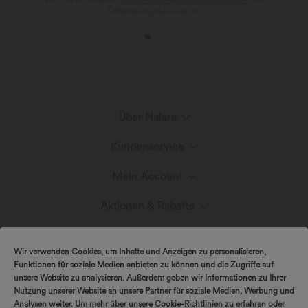
Datenschutzrichtlinien
zu.
Über Halara
Kundenservice
Lerne Halara kennen
Mein Account
Hilfecenter
Stoffinnovation
Aktionen & Rabatte
Anmelden oder Registrieren
Kontakt
Blog
Halara-Gutscheine & Rabatte
Wir verwenden Cookies, um Inhalte und Anzeigen zu personalisieren,
Bestellverlauf
Funktionen für soziale Medien anbieten zu können und die Zugriffe auf
Versand & Zoll
unsere Website zu analysieren. Außerdem geben wir Informationen zu Ihrer
Presse
Markenbotschafter
Nutzung unserer Website an unsere Partner für soziale Medien, Werbung und
Bestellung verfolgen
Analysen weiter. Um mehr über unsere Cookie-Richtlinien zu erfahren oder