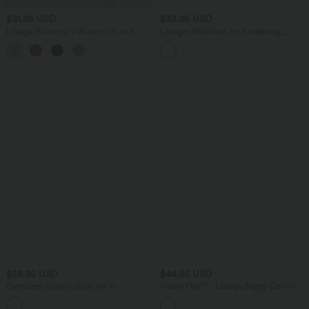
$31.95 USD
$33.95 USD
Lässige Bluse mit V-Ausschnitt und
Lässiges Midikleid mit Kordelzug,
kurzen Puffärmeln
Schlitz und geschwungenem Saum
$28.95 USD
$44.95 USD
Oversized Arbeits-Bluse mit V-
Halara Flex™ - Lässige Baggy-Denim-
Ausschnitt und kurzen Ärmeln -
Shorts mit hohem Crossover-Bund und
+1
knitterfrei
mehreren Taschen