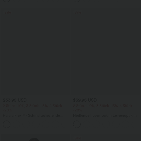
Sale
Sale
$33.95 USD
$39.95 USD
2 Stück -10%, 3 Stück -15%, 4 Stück
2 Stück -10%, 3 Stück -15%, 4 Stück
-20%
-20%
Halara Flex™ - Schmal zulaufende
Fließende hosenrock in Leinenoptik mit
Bürohose mit hohem Bund,
mittelhohem Bund, Seitentaschen und
+8
Seitentaschen und Waffelstoff
weitem Bein
Sale