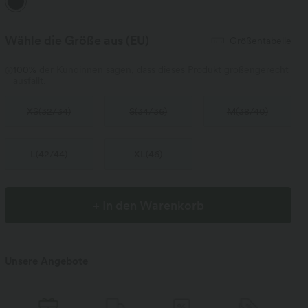
Wähle die Größe aus
(EU)
Größentabelle
100%
der Kundinnen sagen, dass dieses Produkt größengerecht
ausfällt.
XS
(
32/34
)
S
(
34/36
)
M
(
38/40
)
L
(
42/44
)
XL
(
46
)
+ In den Warenkorb
Unsere Angebote