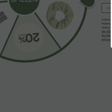
Indem d
Halara 
Indem d
Mehr zum Verlieben
Ähnliche Kleidungsstile
die Al
die Akt
erkenne
$61.95 USD
$31.95 USD
$67.95 USD
Halara Flex™ - Lässige
Lässiges Oberteil mit
2