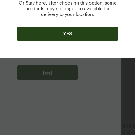
Or
Stay here
, after choosing this option, some
products may no longer be available for
delivery to your location.
u auf „los!“ klicken, stimmen du zu, Marketing-E-Mails über
zu erhalten. du können Ihre Zustimmung jederzeit widerrufen.
YES
u auf „los!“ klicken, haben du
lgemeinen Geschäftsbedingungen
und
ivitätsregeln von Halara
gelesen und stimmen ihnen zu und
n die Datenschutzrichtlinie von Halara an
.
los!
$31.95 USD
$39.95 USD
$39.
 Stück -10%, 3 Stück -15%, 4
2 Stück -10%, 3 Stück -15%, 4
2 Stüc