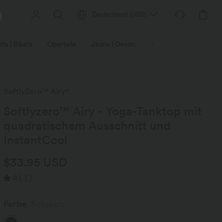
Deutschland
(
USD
)
ts | Bikers
Oberteile
Jeans | Denim
Leggings
Plus-Size
SoftlyZero™ Airy*
Softlyzero™ Airy - Yoga-Tanktop mit
quadratischem Ausschnitt und
InstantCool
$33.95 USD
4
(
1
)
Farbe
Schwarz