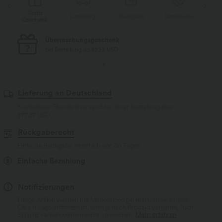
Gratis
Lieferung
Rückgabe
Gutscheine
Li
Geschenk
Kostenloser Standard-Versand
bei Bestellung ab $77 USD
Lieferung an Deutschland
Kostenloser Standardversand bei einer Bestellung über
$77.37 USD
Rückgaberecht
Einfache Rückgabe innerhalb von 30 Tagen
Einfache Bezahlung
Notifizierungen
Einige Artikel werden mit Markenlogo geliefert, andere ohne.
Ob ein Logo enthalten ist, kann je nach Produkt variieren. Auch
Stil und Farben können leicht abweichen.
Mehr erfahren