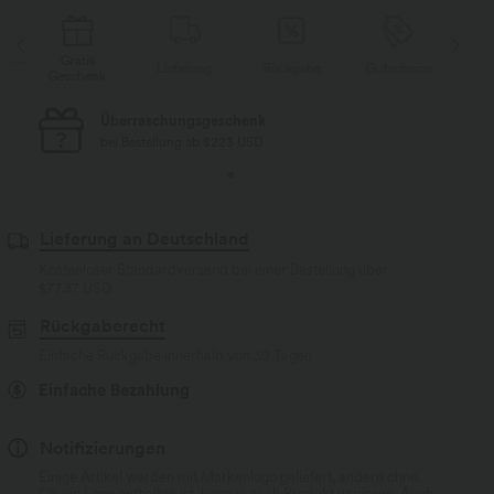
Gratis
Lieferung
Rückgabe
Gutscheine
Li
Geschenk
Kostenloser Standard-Versand
bei Bestellung ab $77 USD
Lieferung an Deutschland
Kostenloser Standardversand bei einer Bestellung über
$77.37 USD
Rückgaberecht
Einfache Rückgabe innerhalb von 30 Tagen
Einfache Bezahlung
Notifizierungen
Einige Artikel werden mit Markenlogo geliefert, andere ohne.
Ob ein Logo enthalten ist, kann je nach Produkt variieren. Auch