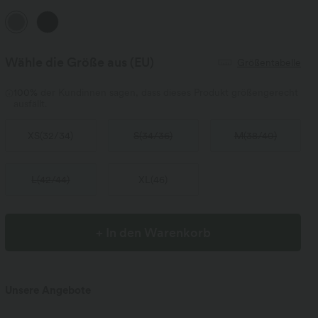
Wähle die Größe aus
(EU)
Größentabelle
100%
der Kundinnen sagen, dass dieses Produkt größengerecht
ausfällt.
XS
(
32/34
)
S
(
34/36
)
M
(
38/40
)
L
(
42/44
)
XL
(
46
)
+ In den Warenkorb
Unsere Angebote