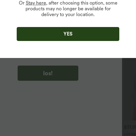
Or
Stay here
, after choosing this option, some
products may no longer be available for
delivery to your location.
u auf „los!“ klicken, stimmen du zu, Marketing-E-Mails über
zu erhalten. du können Ihre Zustimmung jederzeit widerrufen.
YES
u auf „los!“ klicken, haben du
lgemeinen Geschäftsbedingungen
und
ivitätsregeln von Halara
gelesen und stimmen ihnen zu und
n die Datenschutzrichtlinie von Halara an
.
los!
$31.95 USD
$61.95 USD
$31.
$64.95 USD
 Stück -10%, 3 Stück -15%, 4
2 Stück -10%, 3 Stück -15%, 4
Lässig