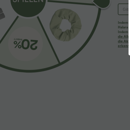
Indem d
Halara 
Indem d
Mehr zum Verlieben
Ähnliche Kleidungsstile
die Al
die Akt
erkenne
$61.95 USD
$39.95 USD
$67.95 USD
Halara Flex™ - Lässige
2 Stück -10%, 3 Stück -15%, 4
2