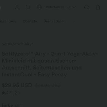
Deutschland
(
USD
)
ts | Bikers
Oberteile
Jeans | Denim
Leggings
Plus-Size
SoftlyZero™ Airy*
Softlyzero™ Airy - 2-in-1 Yoga-Aktiv-
Minikleid mit quadratischem
Ausschnitt, Seitentaschen und
InstantCool - Easy Peezy
$29.95 USD
$48.95 USD
4.5
(
2
)
Farbe
Gull