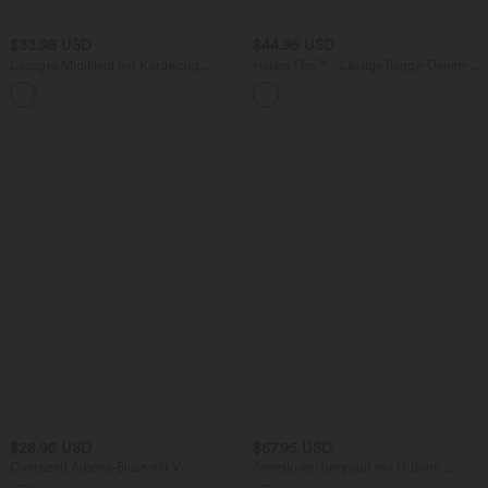
$33.95 USD
$44.95 USD
Lässiges Midikleid mit Kordelzug,
Halara Flex™ - Lässige Baggy-Denim-
Schlitz und geschwungenem Saum
Shorts mit hohem Crossover-Bund und
mehreren Taschen
$28.95 USD
$67.95 USD
Oversized Arbeits-Bluse mit V-
Ärmelloser Jumpsuit mit U-Boot-
Ausschnitt und kurzen Ärmeln -
Ausschnitt, Seitentaschen, seitlichen