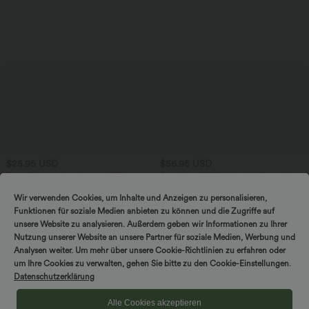
$25.95 USD
$56.95 USD
Extra Schnäppchen $23.49 USD
Ärmelloses Midikleid mit V-Ausschnitt,
Seitentaschen und Reißverschluss
Softlyzero™ Plush Crossover Leggings
mit Taschen
Wir verwenden Cookies, um Inhalte und Anzeigen zu personalisieren,
+16
Funktionen für soziale Medien anbieten zu können und die Zugriffe auf
unsere Website zu analysieren. Außerdem geben wir Informationen zu Ihrer
Sale
Nutzung unserer Website an unsere Partner für soziale Medien, Werbung und
Analysen weiter. Um mehr über unsere Cookie-Richtlinien zu erfahren oder
um Ihre Cookies zu verwalten, gehen Sie bitte zu den Cookie-Einstellungen.
Datenschutzerklärung
Alle Cookies akzeptieren