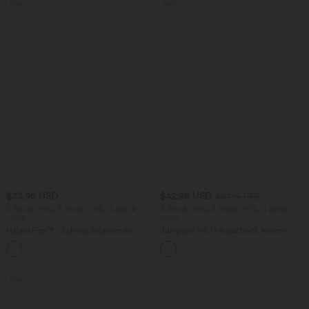
Sale
Sale
$33.95 USD
$42.95 USD
$50.95 USD
2 Stück -10%, 3 Stück -15%, 4 Stück
2 Stück -10%, 3 Stück -15%, 4 Stück
-20%
-20%
Halara Flex™ - Schmal zulaufende
Jumpsuit mit V-Ausschnitt, kurzen
Bürohose mit hohem Bund,
Ärmeln, plissierten Seitentaschen und
+8
Seitentaschen und Waffelstoff
weitem Bein, fließendem Waffelmuster
Sale