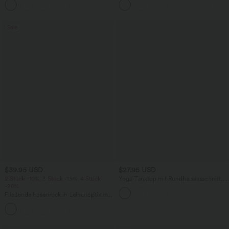
+1
knitterfrei
Bindebändern, Streifen und InstantCool
- Easy Peezy Edition
Sale
$39.95 USD
$27.95 USD
2 Stück -10%, 3 Stück -15%, 4 Stück
Yoga-Tanktop mit Rundhalsausschnitt,
-20%
Rüschen und InstantCool
Fließende hosenrock in Leinenoptik mit
mittelhohem Bund, Seitentaschen und
+1
weitem Bein