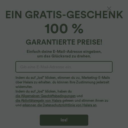
EIN GRATIS-GESCHENK
100 %
GARANTIERTE PREISE!
Einfach deine E-Mail-Adresse eingeben,
um das Glücksrad zu drehen.
Hoppla!
Wir können die von Ihnen gesuchte Seite nicht
Indem du auf „los!“ klicken, stimmen du zu, Marketing-E-Mails
finden.
über Halara zu erhalten. du können Ihre Zustimmung jederzeit
widerrufen.
Indem du auf „los!“ klicken, haben du
Mehr einkaufen
die Allgemeinen Geschäftsbedingungen
und
die Aktivitätsregeln von Halara
gelesen und stimmen ihnen zu
und
erkennen die Datenschutzrichtlinie von Halara an
.
los!