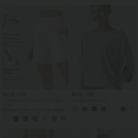
Sale
$31.95 USD
$31.95 USD
2 Stück -10%, 3 Stück -15%, 4 Stück
Lässiges Oberteil mit
-20%
Rundhalsausschnitt und
Fledermausärmeln
Softlyzero™ Airy - 2-in-1 Yoga-Shorts
mit superhohem Bund, mehreren
+23
Taschen und InstantCool - 17,78 cm
Sale
Sale