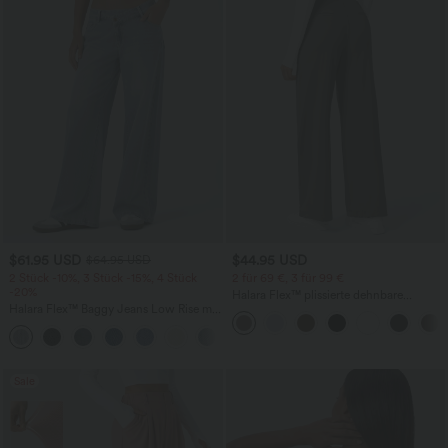
$61.95 USD
$44.95 USD
$64.95 USD
2 Stück -10%, 3 Stück -15%, 4 Stück
2 für 69 €, 3 für 99 €
-20%
Halara Flex™ plissierte dehnbare
Halara Flex™ Baggy Jeans Low Rise mit
Stoffhose mit hohem Bund,
Knopf und Reißverschluss, mehreren
Seitentaschen und geradem Bein
+5
Taschen, weitem Bein
Sale