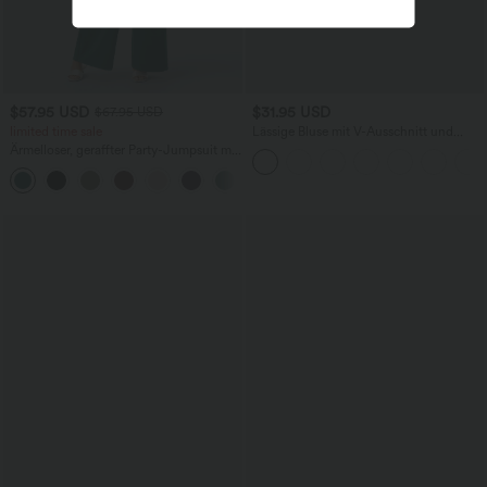
$57.95 USD
$31.95 USD
$67.95 USD
limited time sale
Lässige Bluse mit V-Ausschnitt und
kurzen Puffärmeln
Ärmelloser, geraffter Party-Jumpsuit mit
V-Ausschnitt, Seitentaschen und
+7
unsichtbarem Reißverschluss - pipi-
praktisch