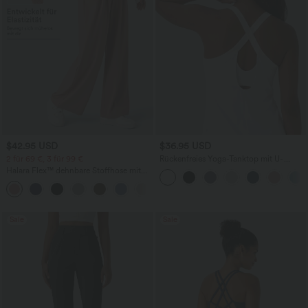
$42.95 USD
$36.95 USD
2 für 69 €, 3 für 99 €
Rückenfreies Yoga-Tanktop mit U-
Ausschnitt, überkreuzten Trägern und
Halara Flex™ dehnbare Stoffhose mit
abgerundetem Saum
hohem Bund, Waffelmuster,
+20
Seitentaschen und weitem Bein
Sale
Sale