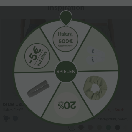
Inspiration
Sale
$61.95 USD
$39.95 USD
$67.95 USD
Halara Flex™ - Lässige Ballon-Joggers
2 Stück -10%, 3 Stück -15%, 4 Stück
aus Denim mit mittelhohem Bund und
-20%
mehreren Taschen
Lässige Hose mit Leinengefühl, hoher
Taille, Kordelzug an der Seite und
weitem Bein