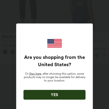
$44.95 USD
$39.95 USD
$48.95 USD
2 für 69 €, 3 für 99 €
2 Stück -10%, 3 Stück -15%, 4 Stück
-20%
Schmal zulaufende Golfhose aus Krepp
mit hohem Bund und Seitentaschen
Halara UltraSculpt™ Rückenfreies Lauf-
Tanktop mit U-Ausschnitt und
überkreuztem, abgerundetem Saum
Are you shopping from the
United States
?
Or
Stay here
, after choosing this option, some
products may no longer be available for delivery
to your location.
YES