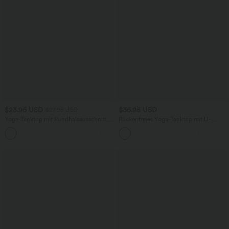
$23.95 USD
$36.95 USD
$27.95 USD
Yoga-Tanktop mit Rundhalsausschnitt,
Rückenfreies Yoga-Tanktop mit U-
Rüschen und InstantCool
Ausschnitt, überkreuzten Trägern und
+16
abgerundetem Saum