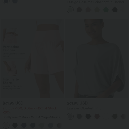
mehreren Taschen
Lässige Hose mit Leinengefühl, hoher
Taille, Kordelzug an der Seite und
weitem Bein
$31.95 USD
$31.95 USD
2 Stück -10%, 3 Stück -15%, 4 Stück
Lässiges Oberteil mit
-20%
Rundhalsausschnitt und
Fledermausärmeln
Softlyzero™ Airy - 2-in-1 Yoga-Shorts
mit superhohem Bund, mehreren
+23
Taschen und InstantCool - 17,78 cm