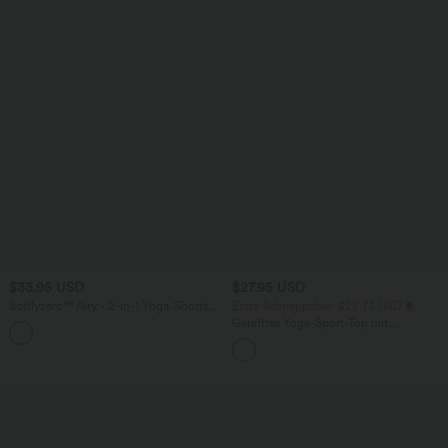
$33.95 USD
$27.95 USD
Softlyzero™ Airy - 2-in-1 Yoga-Shorts
Extra Schnäppchen $25.73 USD
mit superhohem Bund, mehreren
Gerafftes Yoga-Sport-Top mit
+10
Taschen und InstantCool - 22,9 cm
Rundhalsausschnitt und kurzen Ärmeln
- UPF50+