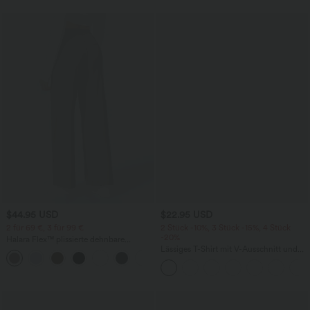
$44.95 USD
$22.95 USD
2 für 69 €, 3 für 99 €
2 Stück -10%, 3 Stück -15%, 4 Stück
-20%
Halara Flex™ plissierte dehnbare
Stoffhose mit hohem Bund,
Lässiges T-Shirt mit V-Ausschnitt und
+23
Seitentaschen und geradem Bein
kurzen Ärmeln