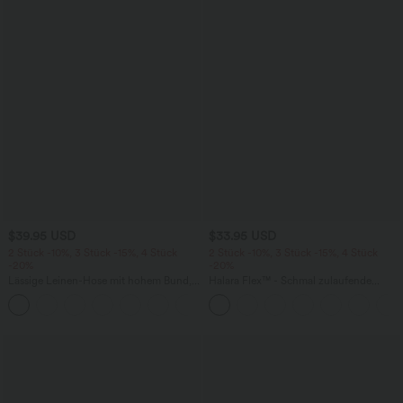
$39.95 USD
$33.95 USD
2 Stück -10%, 3 Stück -15%, 4 Stück
2 Stück -10%, 3 Stück -15%, 4 Stück
-20%
-20%
Lässige Leinen-Hose mit hohem Bund,
Halara Flex™ - Schmal zulaufende
Kordelzug, weitem Bein und Taschen
Bürohose mit hohem Bund,
+5
Seitentaschen und Waffelstoff