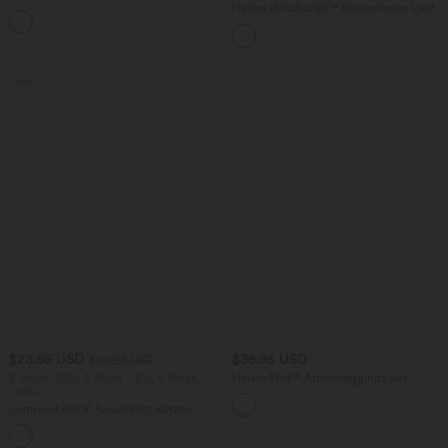
mit hohem Bund, Taschen und
Halara UltraSculpt™ Rückenfreies Lauf-
asymmetrischem Saum -
Tanktop mit U-Ausschnitt und
schnelltrocknend, extralang
überkreuztem, abgerundetem Saum
Sale
$23.95 USD
$36.95 USD
$50.95 USD
2 Stück -10%, 3 Stück -15%, 4 Stück
Halara Flex™ Arbeitsleggings aus
-20%
elastischem Strick-Denim mit hohem
Bund und mehreren Taschen
Jumpsuit mit V-Ausschnitt, kurzen
Ärmeln, plissierten Seitentaschen und
+5
weitem Bein, fließendem Waffelmuster