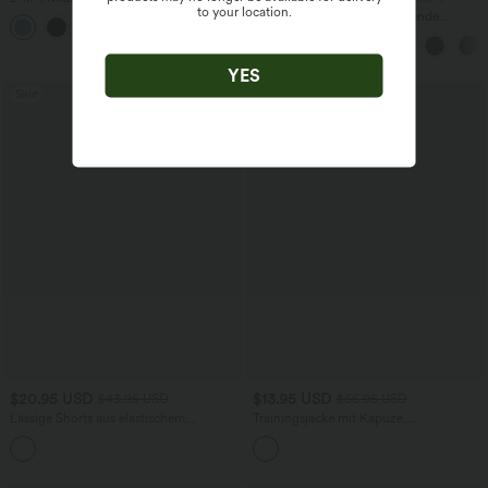
to your location.
Bund, Seitentaschen, Kordelzug und
Halara UltraSculpt™ - Formende
+15
kontrastierendem Netz
Workout-Leggings mit hohem Bund,
Seitentaschen und Bauchkontrolle
YES
Sale
Sale
$20.95 USD
$13.95 USD
$43.95 USD
$66.95 USD
Lässige Shorts aus elastischem
Trainingsjacke mit Kapuze,
Kunstleder mit hohem Bund und
Seitentaschen, langen Ärmeln und
Seitentaschen
Rüschensaum - UPF40+