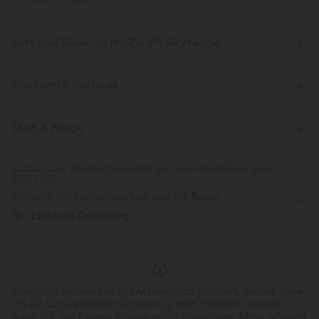
PRODUKT ID: 02690868
Soft and Sleek, SoftlyZero™ Airy Fabric
Fühle dich, als würdest du in der Luft schweben, mit unserem
superweichen Cool-Touch-Material.
Passform & Features
Vier-Wege-Stretch
Atmungsaktiv
Normale Passform
eingenähter BH
überkreuzter Rücken
Stoff & Pflege
Cut-Outs
Schnalle
überziehen
Yoga & Pilates
Kühles Tragegefühl
Weich und glänzend
Kostenloser Standardversand bei einer Bestellung über
$77.37 USD
hüftlang
ärmellos
Hohe Dehnung
Feuchtigkeitsableitend
Einfache Rückgabe innerhalb von 30 Tagen
Vier-Wege-Stretch
Neckholder
Einfache Bezahlung
Einige Artikel werden mit Markenlogo geliefert, andere ohne.
Ob ein Logo enthalten ist, kann je nach Produkt variieren.
Auch Stil und Farben können leicht abweichen.
Mehr erfahren