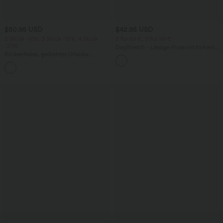
$50.95 USD
$42.95 USD
2 Stück -10%, 3 Stück -15%, 4 Stück
2 für 69 €, 3 für 99 €
-20%
DayStretch - Lässige Hose mit hohem
Rückenfreies, gedrehtes Urlaubs-
Bund, Seitentaschen und Barrel-Leg
Maxikleid mit Seitentaschen und Schlitz
+8