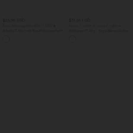
$25.95 USD
$31.95 USD
Extra Schnäppchen $20.13 USD
Nimm 3, zahle 2; nimm 6, zahle 4
Arbeits-T-Shirt mit Rundhalsausschnitt
Softlyzero™ Airy - Yoga-Bermudashorts
und kurzen Fledermausärmeln
mit hohem Bund, mehreren Taschen
+1
und InstantCool