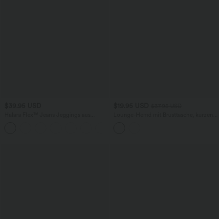
$39.95 USD
$19.95 USD
$37.95 USD
Halara Flex™ Jeans Jeggings aus
Lounge-Hemd mit Brusttasche, kurzen
elastischem Strick-Denim mit hohem
Ärmeln und Streifen
Bund und Gesäßtaschen