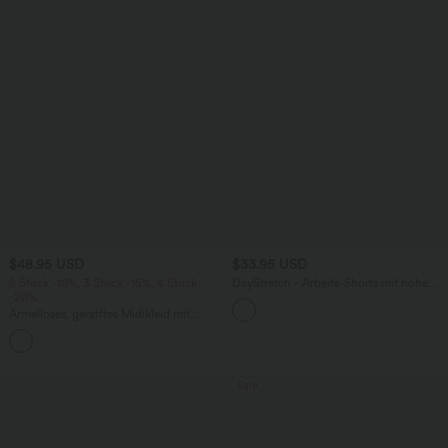
$48.95 USD
$33.95 USD
2 Stück -10%, 3 Stück -15%, 4 Stück
DayStretch - Arbeits-Shorts mit hohem
-20%
Bund, Seitentaschen und weitem Bein
Ärmelloses, gerafftes Midikleid mit
eckigem Ausschnitt, integriertem BH
und überkreuztem Rückendesign
Sale