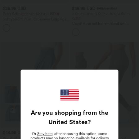
$25.95 USD
$38.95 USD
$42.95 USD
Extra Schnäppchen $23.49 USD
2 Stück -10%, 3 Stück -15%, 4 Stück
-20%
Softlyzero™ Plush Crossover Leggings
mit Taschen
Capri-Hose mit hohem Bund und
+16
Seitentaschen - leinenähnliches Material
Are you shopping from the
United States
?
$44.95 USD
$33.95 USD
$36.95 USD
Or
Stay here
, after choosing this option, some
products may no longer be available for delivery
2-in-1 Midi-Hosenrock mit hohem
Nimm 3, zahle 2; nimm 6, zahle 4