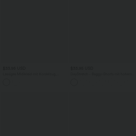
$33.95 USD
$33.95 USD
Lässiges Midikleid mit Kordelzug,
DayStretch - Baggy-Shorts mit hohem
Schlitz und geschwungenem Saum
Bund und Seitentaschen - 17,8 cm