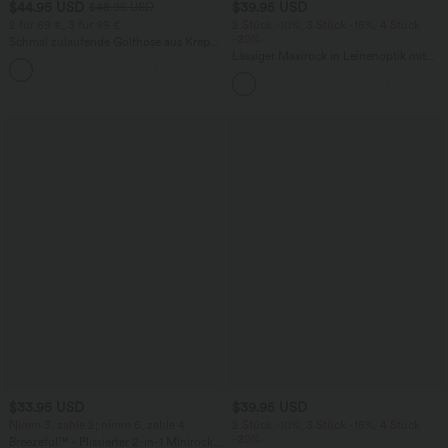
$44.95 USD
$39.95 USD
$48.95 USD
2 für 69 €, 3 für 99 €
2 Stück -10%, 3 Stück -15%, 4 Stück
-20%
Schmal zulaufende Golfhose aus Krepp
mit hohem Bund und Seitentaschen
Lässiger Maxirock in Leinenoptik mit
hohem Bund und Kordelzug
$33.95 USD
$39.95 USD
Nimm 3, zahle 2; nimm 6, zahle 4
2 Stück -10%, 3 Stück -15%, 4 Stück
-20%
Breezeful™ - Plissierter 2-in-1 Minirock