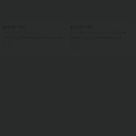
$42.95 USD
$25.95 USD
2 für 69 €, 3 für 99 €
Extra Schnäppchen $23.49 USD
Halara Flex™ dehnbare Stoffhose mit
Blusen-Top mit Neckholder und
hohem Bund, Waffelmuster,
Schlüssellochausschnitt, plissiert,
+20
Seitentaschen und weitem Bein
ärmellos, abgerundeter Saum