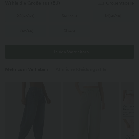
Wähle die Größe aus
(EU)
Größentabelle
XS
(
32/34
)
S
(
34/36
)
M
(
38/40
)
L
(
42/44
)
XL
(
46
)
+ In den Warenkorb
Mehr zum Verlieben
Ähnliche Kleidungsstile