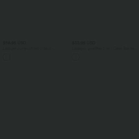
$56.95 USD
$33.95 USD
Lässiger Jumpsuit mit U-Boot-
Lässiges, gerafftes 2-in-1 Cami-Top mit
Ausschnitt, Seitentaschen, kurzen
verstellbaren Trägern und integriertem
Ärmeln und Kordelzug - Easy Peezy
BH
Edition