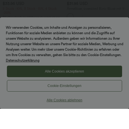
$33.95 USD
$31.95 USD
2 Stück -10%, 3 Stück -15%, 4 Stück
Ärmellose, oversized Büro-Bluse mit V-
-20%
Ausschnitt - knitterfrei
Fließender 2-in-1 Minirock mit hohem
Bund, Seitentaschen, Kordelzug,
Kontrast-Mesh und ausgestelltem Bein -
Wir verwenden Cookies, um Inhalte und Anzeigen zu personalisieren,
extralang
Funktionen für soziale Medien anbieten zu können und die Zugriffe auf
unsere Website zu analysieren. Außerdem geben wir Informationen zu Ihrer
Nutzung unserer Website an unsere Partner für soziale Medien, Werbung und
Analysen weiter. Um mehr über unsere Cookie-Richtlinien zu erfahren oder
um Ihre Cookies zu verwalten, gehen Sie bitte zu den Cookie-Einstellungen.
Datenschutzerklärung
Alle Cookies akzeptieren
Cookie-Einstellungen
Alle Cookies ablehnen
$27.95 USD
$67.95 USD
2 Stück -10%, 3 Stück -15%, 4 Stück
Ärmelloser Jumpsuit mit U-Boot-
-20%
Ausschnitt, Seitentaschen, seitlichen