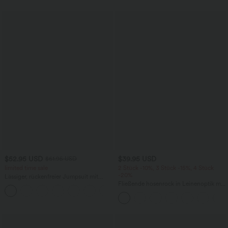
$52.95 USD
$39.95 USD
$61.95 USD
limited time sale
2 Stück -10%, 3 Stück -15%, 4 Stück
-20%
Lässiger, rückenfreier Jumpsuit mit
Seitentaschen
Fließende hosenrock in Leinenoptik mit
+10
mittelhohem Bund, Seitentaschen und
weitem Bein