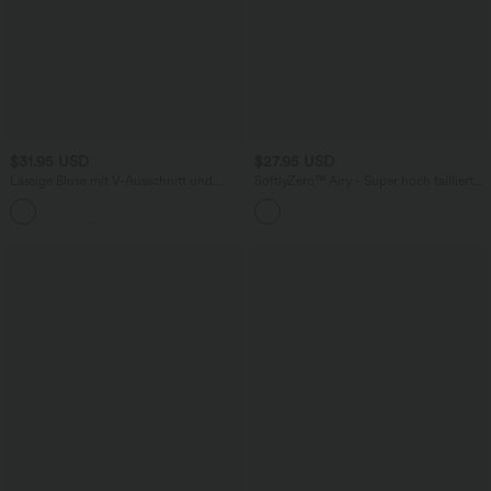
$31.95 USD
$27.95 USD
Lässige Bluse mit V-Ausschnitt und
SoftlyZero™ Airy - Super hoch taillierte
kurzen Puffärmeln
2-in-1-Yoga-Shorts mit Gesäßtasche
und Seitentasche-längere Länge