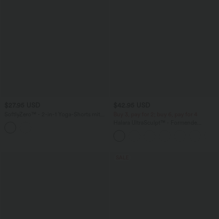
$27.95 USD
$42.95 USD
SoftlyZero™ - 2-in-1 Yoga-Shorts mit
Buy 3, pay for 2; buy 6, pay for 4
hohem Crossover-Bund, mehreren
Halara UltraSculpt™ - Formende
Taschen und Ösen - schnelltrocknend,
Workout-Leggings mit hohem Bund,
7,6 cm
Seitentaschen, Booty-Scrunch und
Bauchkontrolle
SALE