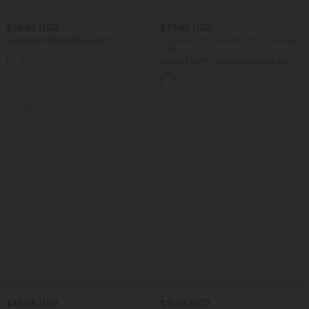
$28.95 USD
$33.95 USD
Oversized Arbeits-Bluse mit V-
2 pieces -10%, 3 pieces -15%, 4 pieces
Ausschnitt und kurzen Ärmeln -
-20%
+1
knitterfrei
Halara Flex™ - Schmal zulaufende
Bürohose mit hohem Bund,
Seitentaschen und Waffelstoff
SALE
$42.95 USD
$31.95 USD