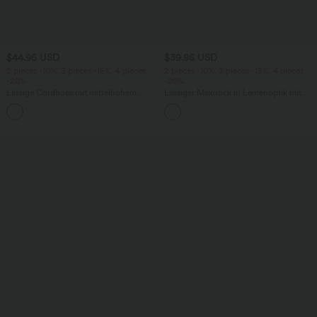
$44.95 USD
$39.95 USD
2 pieces -10%, 3 pieces -15%, 4 pieces
2 pieces -10%, 3 pieces -15%, 4 pieces
-20%
-20%
Lässige Cordhose mit mittelhohem
Lässiger Maxirock in Leinenoptik mit
Bund, Reißverschluss und Seitentaschen
hohem Bund und Kordelzug
+7