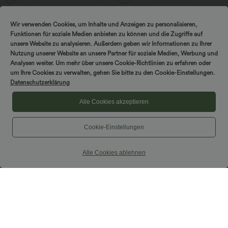
Edition
SALE
Wir verwenden Cookies, um Inhalte und Anzeigen zu personalisieren,
Funktionen für soziale Medien anbieten zu können und die Zugriffe auf
unsere Website zu analysieren. Außerdem geben wir Informationen zu Ihrer
Nutzung unserer Website an unsere Partner für soziale Medien, Werbung und
Analysen weiter. Um mehr über unsere Cookie-Richtlinien zu erfahren oder
um Ihre Cookies zu verwalten, gehen Sie bitte zu den Cookie-Einstellungen.
Datenschutzerklärung
Alle Cookies akzeptieren
Cookie-Einstellungen
Alle Cookies ablehnen
$39.95 USD
$33.95 USD
2 pieces -10%, 3 pieces -15%, 4 pieces
Lässiges, gerafftes 2-in-1 Cami-Top mit
-20%
verstellbaren Trägern und integriertem
BH
Lässige Leinen-Hose mit hohem Bund,
Kordelzug, weitem Bein und Taschen
+5