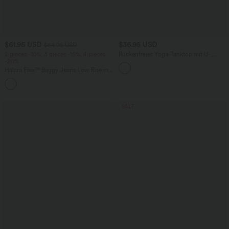
$61.95 USD
$36.95 USD
$64.95 USD
2 pieces -10%, 3 pieces -15%, 4 pieces
Rückenfreies Yoga-Tanktop mit U-
-20%
Ausschnitt, überkreuzten Trägern und
abgerundetem Saum
Halara Flex™ Baggy Jeans Low Rise mit
Knopf und Reißverschluss, mehreren
+5
Taschen, weitem Bein
SALE