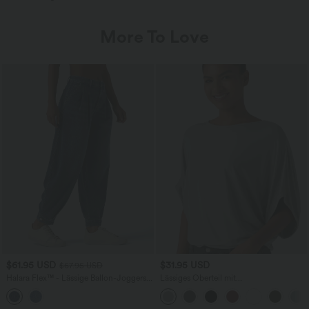
More To Love
$61.95 USD
$31.95 USD
$67.95 USD
Halara Flex™ - Lässige Ballon-Joggers
Lässiges Oberteil mit
aus Denim mit mittelhohem Bund und
Rundhalsausschnitt und
mehreren Taschen
Fledermausärmeln