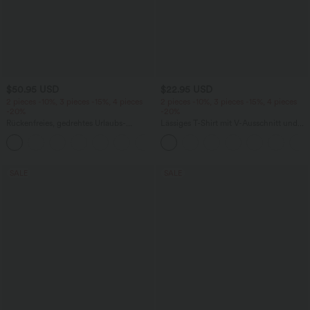
$50.95 USD
$22.95 USD
2 pieces -10%, 3 pieces -15%, 4 pieces
2 pieces -10%, 3 pieces -15%, 4 pieces
-20%
-20%
Rückenfreies, gedrehtes Urlaubs-
Lässiges T-Shirt mit V-Ausschnitt und
Maxikleid mit Seitentaschen und Schlitz
kurzen Ärmeln
+8
SALE
SALE