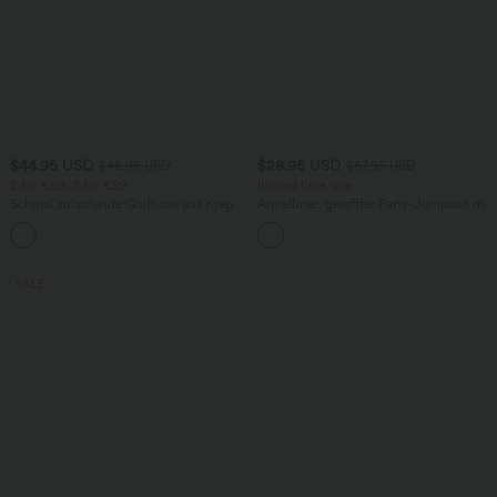
$44.95 USD
$28.95 USD
$48.95 USD
$67.95 USD
2 for €69, 3 for €99
limited time sale
Schmal zulaufende Golfhose aus Krepp
Ärmelloser, geraffter Party-Jumpsuit mit
mit hohem Bund und Seitentaschen
V-Ausschnitt, Seitentaschen und
unsichtbarem Reißverschluss - pipi-
praktisch
SALE