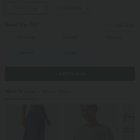
Fit DD-F Cups
Fit A-D Cups
Select Size
(EU)
Size Chart
XS
(
32/34
)
S
(
34/36
)
M
(
38/40
)
L
(
42/44
)
XL
(
46
)
+ ADD TO BAG
More To Love
Similar Styles