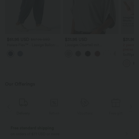
$61.95 USD
$31.95 USD
$31.95 
$67.95 USD
Halara Flex™ - Lässige Ballon-
Lässiges Oberteil mit
2 pieces 
Joggers aus Denim mit
Rundhalsausschnitt und
pieces -
mittelhohem Bund und
Fledermausärmeln
Softlyzer
mehreren Taschen
Shorts m
mehreren
InstantCo
Our Offerings
Delivery
Return
Vouchers
Free gift
Free standard shipping
on orders of $77 USD or more