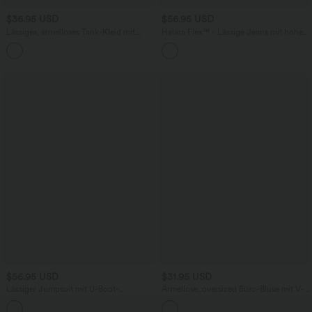
$36.95 USD
$56.95 USD
Lässiges, ärmelloses Tank-Kleid mit
Halara Flex™ - Lässige Jeans mit hohem
Rundhalsausschnitt und Seitentaschen
Crossover-Bund, Seitentaschen,
Bauchkontrolle und geradem Bein
$56.95 USD
$31.95 USD
Lässiger Jumpsuit mit U-Boot-
Ärmellose, oversized Büro-Bluse mit V-
Ausschnitt, Seitentaschen, kurzen
Ausschnitt - knitterfrei
Ärmeln und Kordelzug - Easy Peezy