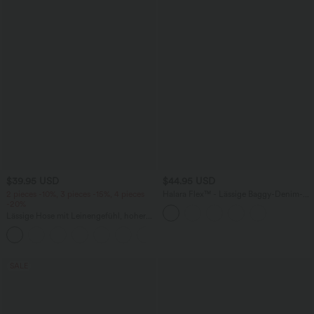
$39.95 USD
$44.95 USD
2 pieces -10%, 3 pieces -15%, 4 pieces
Halara Flex™ - Lässige Baggy-Denim-
-20%
Shorts mit hohem Crossover-Bund und
mehreren Taschen
Lässige Hose mit Leinengefühl, hoher
Taille, Kordelzug an der Seite und
+15
weitem Bein
SALE