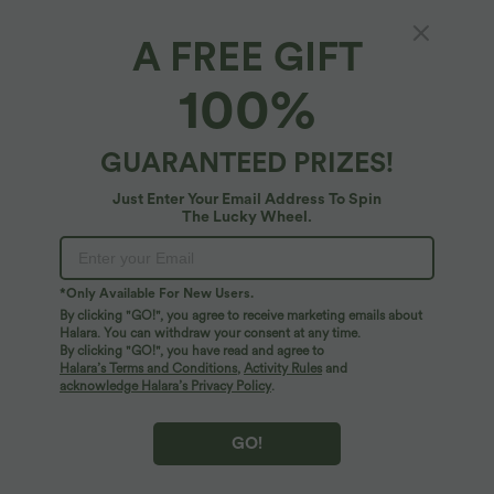
A FREE GIFT
SoftlyZero™ Airy*
100%
SoftlyZero™ Airy - Drapiertes Yoga-Sport-
Top mit Neckholder und InstantCool - E-G
Cups, UPF50+
$33.95 USD
GUARANTEED PRIZES!
Just Enter Your Email Address To Spin
The Lucky Wheel.
*Only Available For New Users.
By clicking "GO!", you agree to receive marketing emails about
Halara. You can withdraw your consent at any time.
By clicking "GO!", you have read and agree to
Halara’s Terms and Conditions
,
Activity Rules
and
acknowledge Halara’s Privacy Policy
.
GO!