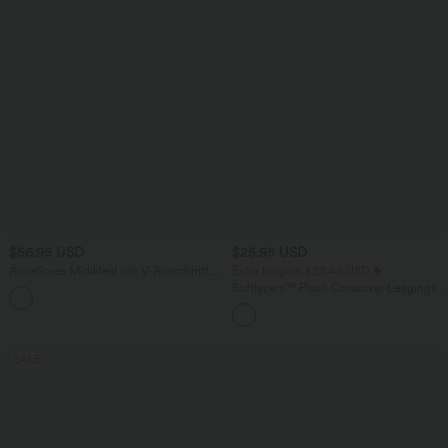
$56.95 USD
$25.95 USD
Ärmelloses Midikleid mit V-Ausschnitt,
Extra bargain $23.49 USD
Seitentaschen und Reißverschluss
Softlyzero™ Plush Crossover Leggings
mit Taschen
SALE