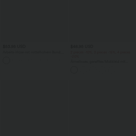
$53.95 USD
$48.95 USD
Arbeits-Hose mit mittelhohem Bund,
2 pieces -10%, 3 pieces -15%, 4 pieces
Seitentaschen und Barrel-Leg
-20%
+3
Ärmelloses, gerafftes Midikleid mit
eckigem Ausschnitt, integriertem BH
und überkreuztem Rückendesign