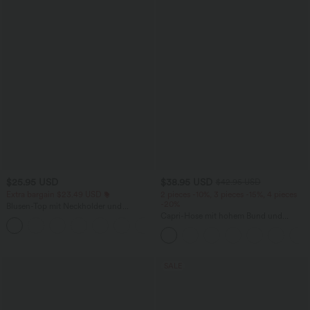
$25.95 USD
$38.95 USD
$42.95 USD
Extra bargain $23.49 USD
2 pieces -10%, 3 pieces -15%, 4 pieces
-20%
Blusen-Top mit Neckholder und
Schlüssellochausschnitt, plissiert,
Capri-Hose mit hohem Bund und
+3
ärmellos, abgerundeter Saum
Seitentaschen - leinenähnliches Material
SALE