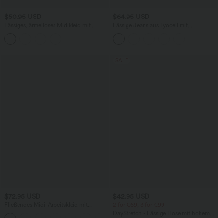
$50.95 USD
$64.95 USD
Lässiges, ärmelloses Midikleid mit
Lässige Jeans aus Lyocell mit
Rundhalsausschnitt, integriertem BH
mittelhohem Bund, mehreren Taschen
und Rüschensaum
und Kordelzug
SALE
$72.95 USD
$42.95 USD
Fließendes Midi-Arbeitskleid mit
2 for €69, 3 for €99
Seitentaschen, Fledermausärmeln und
DayStretch - Lässige Hose mit hohem