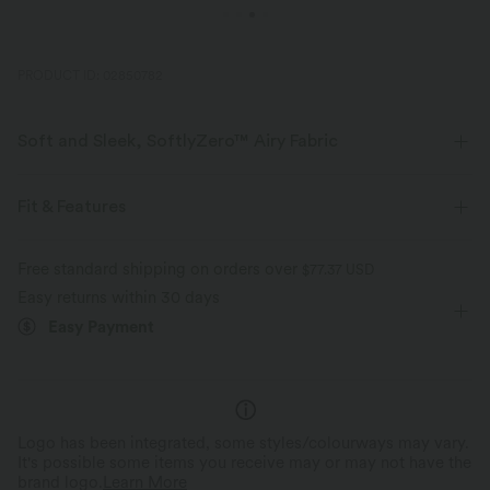
PRODUCT ID: 02850782
Soft and Sleek, SoftlyZero™ Airy Fabric
Feel like you're floating on air with our super-soft fabric that's cool to
touch.
Fit & Features
Four-way stretch
Breathable
Loose Fit
Built-in Bra
Pleated Back
U-Neck
Free standard shipping on orders over
$77.37 USD
Easy returns within 30 days
Pull-on
Yoga & Pilates
Hip Length
Sleeveless
Feels cool to the touch
Soft and sleek
Easy Payment
High Stretch
Four-Way Stretch
D-F Cups
Moisture-wicking
Logo has been integrated, some styles/colourways may vary.
It's possible some items you receive may or may not have the
brand logo.
Learn More