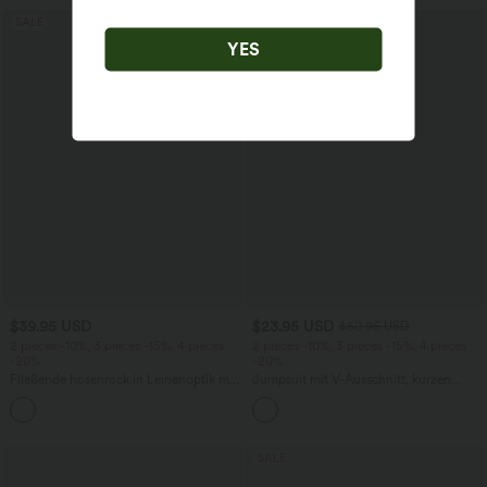
SALE
SALE
YES
$39.95 USD
$23.95 USD
$50.95 USD
2 pieces -10%, 3 pieces -15%, 4 pieces
2 pieces -10%, 3 pieces -15%, 4 pieces
-20%
-20%
Fließende hosenrock in Leinenoptik mit
Jumpsuit mit V-Ausschnitt, kurzen
mittelhohem Bund, Seitentaschen und
Ärmeln, plissierten Seitentaschen und
+1
weitem Bein
weitem Bein, fließendem Waffelmuster
SALE