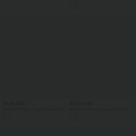
Bauchkontrolle
Bund, Seitentaschen und Barrel-Leg
$31.95 USD
$33.95 USD
Softlyzero™ Airy - Yoga-Bermudashorts
Ribbed A-line maxi casual skirt with a
mit hohem Bund, mehreren Taschen
high waistband and a slit at the hem.
+16
und InstantCool
SALE
SALE