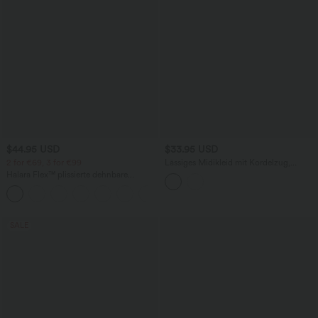
$44.95 USD
$33.95 USD
2 for €69, 3 for €99
Lässiges Midikleid mit Kordelzug,
Schlitz und geschwungenem Saum
Halara Flex™ plissierte dehnbare
Stoffhose mit hohem Bund,
+23
Seitentaschen und geradem Bein
SALE