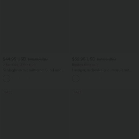
$44.95 USD
$52.95 USD
$48.95 USD
$61.95 USD
2 for €69, 3 for €99
limited time sale
Schlaghose mit mittlerem Bund und
Lässiger, rückenfreier Jumpsuit mit
seitlichen Reißverschlusstaschen
Seitentaschen
+12
SALE
SALE