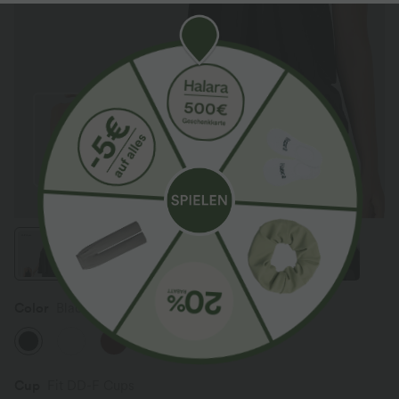
Color
Black
Cup
Fit DD-F Cups