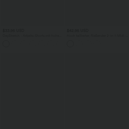
$33.95 USD
$42.95 USD
DayStretch - Arbeits-Shorts mit hohem
Hoch taillierter, fließender 2-in-1-Midi-
Bund, Seitentaschen und weitem Bein
Tanzrock mit Seitentasche
+11