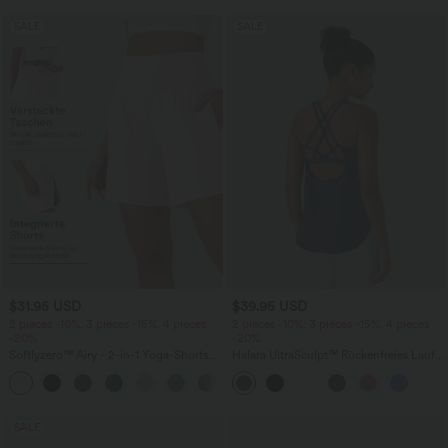
SALE
SALE
$31.95 USD
$39.95 USD
2 pieces -10%, 3 pieces -15%, 4 pieces
2 pieces -10%, 3 pieces -15%, 4 pieces
-20%
-20%
Softlyzero™ Airy - 2-in-1 Yoga-Shorts
Halara UltraSculpt™ Rückenfreies Lauf-
mit superhohem Bund, mehreren
Tanktop mit U-Ausschnitt und
+23
Taschen und InstantCool - 17,78 cm
überkreuztem, abgerundetem Saum
SALE