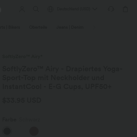
Deutschland
(
USD
)
ts | Bikers
Oberteile
Jeans | Denim
Leggings
Plus-Size
SoftlyZero™ Airy*
SoftlyZero™ Airy - Drapiertes Yoga-
Sport-Top mit Neckholder und
InstantCool - E-G Cups, UPF50+
$33.95 USD
Farbe
Schwarz