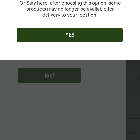
auchkontrolle
Scrun
Or
Stay here
, after choosing this option, some
products may no longer be available for
delivery to your location.
u auf „los!“ klicken, stimmen du zu, Marketing-E-Mails über
zu erhalten. du können Ihre Zustimmung jederzeit widerrufen.
iry Fabric
YES
u auf „los!“ klicken, haben du
lgemeinen Geschäftsbedingungen
und
ivitätsregeln von Halara
gelesen und stimmen ihnen zu und
n die Datenschutzrichtlinie von Halara an
.
unserem superweichen Cool-Touch-Material.
los!
Kühles Tragegefühl
Weich und glänzend
r Rücken
U-Ausschnitt
überziehen
Yoga & Pilates