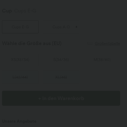
Cup
Cups E-G
Cups E-G
Cups A-D
Wähle die Größe aus
(EU)
Größentabelle
XS
(
32/34
)
S
(
34/36
)
M
(
38/40
)
L
(
42/44
)
XL
(
46
)
+ In den Warenkorb
Unsere Angebote