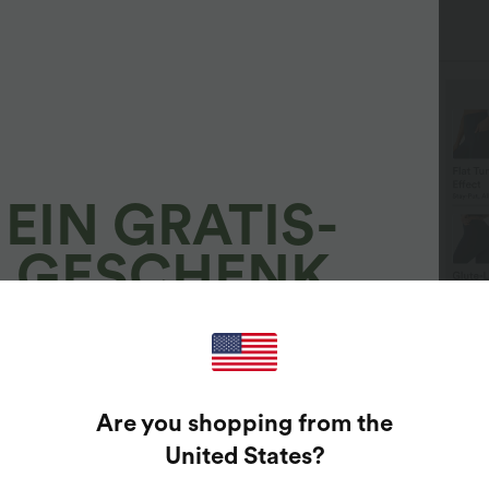
EIN GRATIS-
GESCHENK
100 %
$50.95 USD
$14.95 USD
$42.
imm 3, zahle 2; nimm 6,
Rückenfreies Yoga-Camisole
Nimm 
ahle 4
mit überkreuzten Trägern
zahle 
GARANTIERTE PREISE!
Are you shopping from the
und Schlitz, schnelltrockend
pitzen-Details | Halara
Halara
ltraSculpt™ Yoga-
Forme
United States
?
+3
ach deine E-Mail-Adresse eingeben, um das Glücksrad
chlaghose mit hohem Bund,
mit h
zu drehen.
undtasche und
Seiten