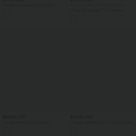
Ärmelloser Jumpsuit mit U-Boot-
Nimm 2, zahle 1；Nimm 4, zahle 2
Ausschnitt, Seitentaschen, seitlichen
Halara UltraSculpt™ - Formende
+8
Bindebändern, Streifen und InstantCool
Workout-Leggings mit hohem Bund,
- Easy Peezy Edition
Seitentaschen und Bauchkontrolle - 12,7
cm
$64.95 USD
$33.95 USD
Lässige Jeans aus Lyocell mit
Lässiges, gerafftes 2-in-1 Cami-Top mit
mittelhohem Bund, mehreren Taschen
verstellbaren Trägern und integriertem
und Kordelzug
BH