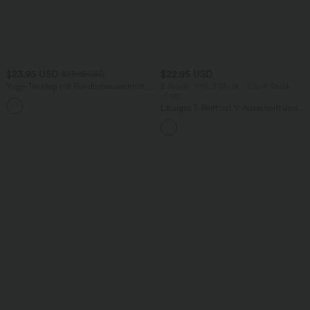
$23.95 USD
$22.95 USD
$27.95 USD
Yoga-Tanktop mit Rundhalsausschnitt,
2 Stück -10%, 3 Stück -15%, 4 Stück
Rüschen und InstantCool
-20%
+16
Lässiges T-Shirt mit V-Ausschnitt und
kurzen Ärmeln