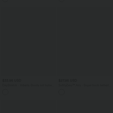
$33.95 USD
$27.95 USD
DayStretch - Arbeits-Shorts mit hohem
SoftlyZero™ Airy - Super hoch taillierte
Bund, Seitentaschen und weitem Bein
2-in-1-Yoga-Shorts mit Gesäßtasche
+11
und Seitentasche-längere Länge