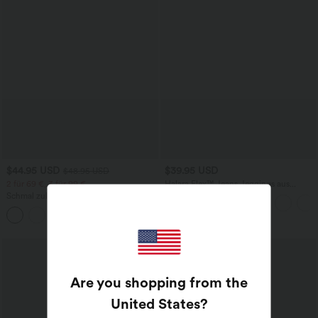
$44.95 USD
$39.95 USD
$48.95 USD
2 für 69 €, 3 für 99 €
Halara Flex™ Jeans Jeggings aus
elastischem Strick-Denim mit hohem
Schmal zulaufende Golfhose aus Krepp
Bund und Gesäßtaschen
mit hohem Bund und Seitentaschen
Are you shopping from the
United States
?