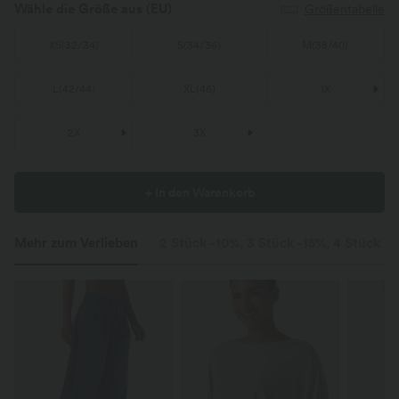
Wähle die Größe aus
(EU)
Größentabelle
XS
(
32/34
)
S
(
34/36
)
M
(
38/40
)
L
(
42/44
)
XL
(
46
)
1X
2X
3X
+ In den Warenkorb
Mehr zum Verlieben
2 Stück -10%, 3 Stück -15%, 4 Stück -