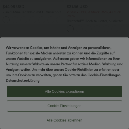
$44.95 USD
$31.95 USD
2-in-1-Mini-Tanzkleid mit U-Ausschnitt,
2 Stück -10%, 3 Stück -15%, 4 Stück
rückenfrei, verdrehter Ausschnitt,
-20%
+13
Seitentasche-Easy Peezy
Breezeful™ Hoch taillierter, plissierter 2-
in-1-Mini-Tanzrock mit Seiten- und
Gesäßtasche, asymmetrischem Saum
und schnelltrocknendem Schnitt
Wir verwenden Cookies, um Inhalte und Anzeigen zu personalisieren,
Funktionen für soziale Medien anbieten zu können und die Zugriffe auf
unsere Website zu analysieren. Außerdem geben wir Informationen zu Ihrer
Nutzung unserer Website an unsere Partner für soziale Medien, Werbung und
Analysen weiter. Um mehr über unsere Cookie-Richtlinien zu erfahren oder
um Ihre Cookies zu verwalten, gehen Sie bitte zu den Cookie-Einstellungen.
Datenschutzerklärung
Alle Cookies akzeptieren
Cookie-Einstellungen
Alle Cookies ablehnen
$61.95 USD
$44.95 USD
$48.95 USD
Halara Flex™ - Lässige Skinny-Jeans
2 für 69 €, 3 für 99 €