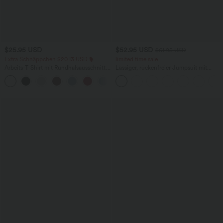
$25.95 USD
$52.95 USD
$61.95 USD
Extra Schnäppchen $20.13 USD
limited time sale
Arbeits-T-Shirt mit Rundhalsausschnitt
Lässiger, rückenfreier Jumpsuit mit
und kurzen Fledermausärmeln
Seitentaschen
+1