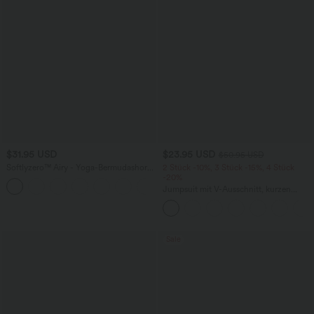
$31.95 USD
$23.95 USD
$50.95 USD
Softlyzero™ Airy - Yoga-Bermudashorts
2 Stück -10%, 3 Stück -15%, 4 Stück
mit hohem Bund, mehreren Taschen
-20%
+16
und InstantCool
Jumpsuit mit V-Ausschnitt, kurzen
Ärmeln, plissierten Seitentaschen und
weitem Bein, fließendem Waffelmuster
Sale