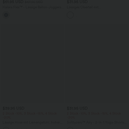
$61.95 USD
$31.95 USD
$67.95 USD
Halara Flex™ - Lässige Ballon-Joggers
Lässiges Oberteil mit
aus Denim mit mittelhohem Bund und
Rundhalsausschnitt und
mehreren Taschen
Fledermausärmeln
$39.95 USD
$31.95 USD
2 Stück -10%, 3 Stück -15%, 4 Stück
2 Stück -10%, 3 Stück -15%, 4 Stück
-20%
-20%
Lässige Hose mit Leinengefühl, hoher
Softlyzero™ Airy - 2-in-1 Yoga-Shorts
Taille, Kordelzug an der Seite und
mit superhohem Bund, mehreren