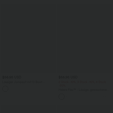
$56.95 USD
$56.95 USD
Lässiger Jumpsuit mit U-Boot-
2 Stück -10%, 3 Stück -15%, 4 Stück
Ausschnitt, Seitentaschen, kurzen
-20%
Ärmeln und Kordelzug - Easy Peezy
Halara Flex™ - Lässige, gewaschene
Edition
Baggy-Jeans aus drapiertem Lyocell mit
mittelhohem Bund, mehreren Taschen
und weitem Bein