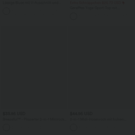
Lässige Bluse mit V-Ausschnitt und
Extra Schnäppchen $25.73 USD
kurzen Puffärmeln
Gerafftes Yoga-Sport-Top mit
Rundhalsausschnitt und kurzen Ärmeln
- UPF50+
$33.95 USD
$44.95 USD
Breezeful™ - Plissierter 2-in-1 Minirock
2-in-1 Midi-Hosenrock mit hohem
mit hohem Bund, Taschen und
Bund, Seitentaschen, Kordelzug und
asymmetrischem Saum -
kontrastierendem Netz
schnelltrocknend, extralang