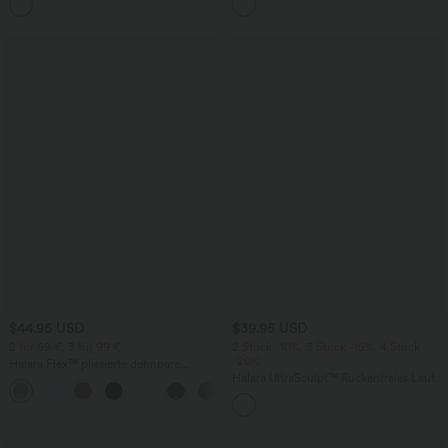
+15
weitem Bein
Taschen und InstantCool - 17,78 cm
$44.95 USD
$39.95 USD
2 für 69 €, 3 für 99 €
2 Stück -10%, 3 Stück -15%, 4 Stück
-20%
Halara Flex™ plissierte dehnbare
Stoffhose mit hohem Bund,
Halara UltraSculpt™ Rückenfreies Lauf-
+23
Seitentaschen und geradem Bein
Tanktop mit U-Ausschnitt und
überkreuztem, abgerundetem Saum