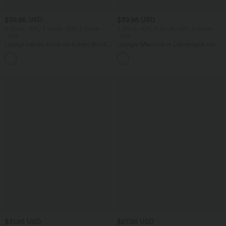
$39.95 USD
$39.95 USD
2 Stück -10%, 3 Stück -15%, 4 Stück
2 Stück -10%, 3 Stück -15%, 4 Stück
-20%
-20%
Lässige Leinen-Hose mit hohem Bund,
Lässiger Maxirock in Leinenoptik mit
Kordelzug, weitem Bein und Taschen
hohem Bund und Kordelzug
+5
$31.95 USD
$27.95 USD