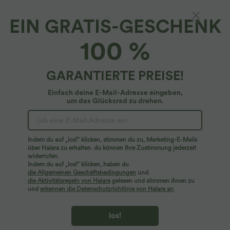
EIN GRATIS-GESCHENK
SoftlyZero™ Airy*
100 %
Softlyzero™ Airy - Crossover-Yogahose mit
hohem Bund, Seitentaschen, InstantCool und
weitem Bein
4.8
(
1332
)
GARANTIERTE PREISE!
$31.95 USD
2 Stück -10%, 3 Stück -15%, 4 Stück -20%
Einfach deine E-Mail-Adresse eingeben,
um das Glücksrad zu drehen.
Indem du auf „los!“ klicken, stimmen du zu, Marketing-E-Mails
über Halara zu erhalten. du können Ihre Zustimmung jederzeit
widerrufen.
Indem du auf „los!“ klicken, haben du
die Allgemeinen Geschäftsbedingungen
und
die Aktivitätsregeln von Halara
gelesen und stimmen ihnen zu
und
erkennen die Datenschutzrichtlinie von Halara an
.
los!