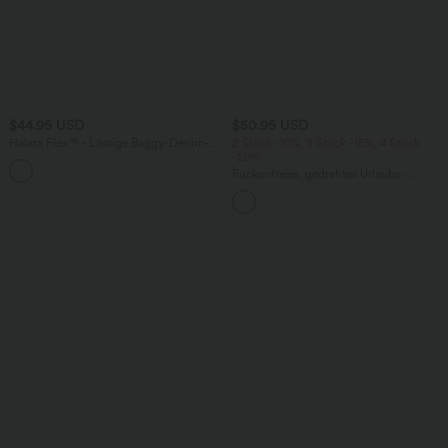
$44.95 USD
$50.95 USD
Halara Flex™ - Lässige Baggy-Denim-
2 Stück -10%, 3 Stück -15%, 4 Stück
Shorts mit hohem Crossover-Bund und
-20%
mehreren Taschen
Rückenfreies, gedrehtes Urlaubs-
Maxikleid mit Seitentaschen und Schlitz