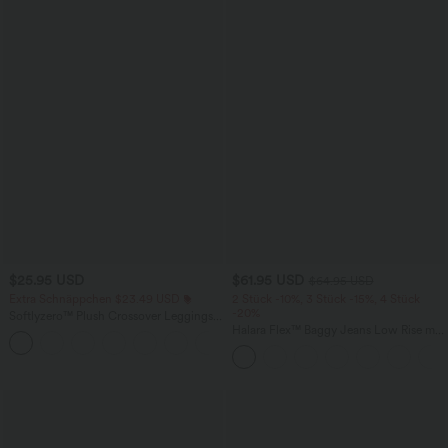
$25.95 USD
$61.95 USD
$64.95 USD
Extra Schnäppchen $23.49 USD
2 Stück -10%, 3 Stück -15%, 4 Stück
-20%
Softlyzero™ Plush Crossover Leggings
mit Taschen
Halara Flex™ Baggy Jeans Low Rise mit
+16
Knopf und Reißverschluss, mehreren
Taschen, weitem Bein