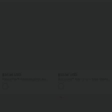
$36.95 USD
$33.95 USD
Halara Flex™ Arbeitsleggings aus
Softlyzero™ Airy - 2-in-1 Yoga-Shorts
elastischem Strick-Denim mit hohem
mit superhohem Bund, mehreren
+1
Bund und mehreren Taschen
Taschen und InstantCool - 22,9 cm
Sale