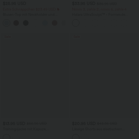
$25.95 USD
$33.95 USD
$36.95 USD
Extra Schnäppchen $23.49 USD
Nimm 3, zahle 2; nimm 6, zahle 4
Blusen-Top mit Neckholder und
Halara UltraSculpt™ - Formende
Schlüssellochausschnitt, plissiert,
Workout-Leggings mit hohem Bund,
+3
ärmellos, abgerundeter Saum
Seitentaschen und Bauchkontrolle
Sale
Sale
$13.95 USD
$20.95 USD
$66.95 USD
$43.95 USD
Trainingsjacke mit Kapuze,
Lässige Shorts aus elastischem
Seitentaschen, langen Ärmeln und
Kunstleder mit hohem Bund und
Rüschensaum - UPF40+
Seitentaschen