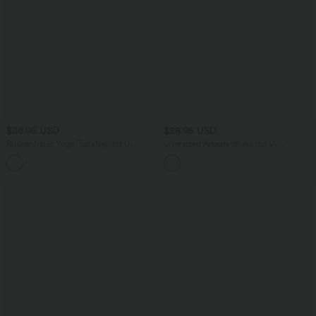
$36.95 USD
$28.95 USD
Rückenfreies Yoga-Tanktop mit U-
Oversized Arbeits-Bluse mit V-
Ausschnitt, überkreuzten Trägern und
Ausschnitt und kurzen Ärmeln -
abgerundetem Saum
knitterfrei