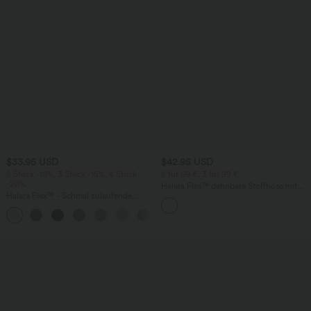
$33.95 USD
$42.95 USD
2 Stück -10%, 3 Stück -15%, 4 Stück
2 für 69 €, 3 für 99 €
-20%
Halara Flex™ dehnbare Stoffhose mit
Halara Flex™ - Schmal zulaufende
hohem Bund, Waffelmuster,
Bürohose mit hohem Bund,
Seitentaschen und weitem Bein
+8
Seitentaschen und Waffelstoff