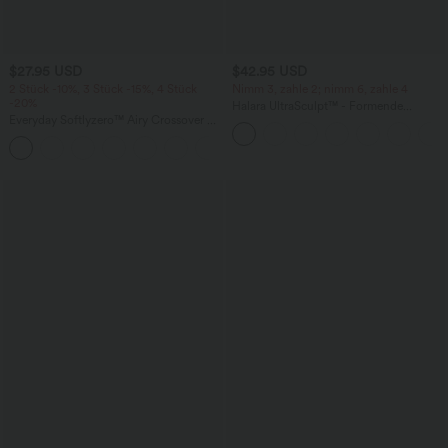
$27.95 USD
$42.95 USD
2 Stück -10%, 3 Stück -15%, 4 Stück
Nimm 3, zahle 2; nimm 6, zahle 4
-20%
Halara UltraSculpt™ - Formende
Everyday Softlyzero™ Airy Crossover 2-
Workout-Leggings mit hohem Bund,
in-1-Mini-Tennisrock mit Seitentaschen-
Seitentaschen, Booty-Scrunch und
+25
Lucid
Bauchkontrolle