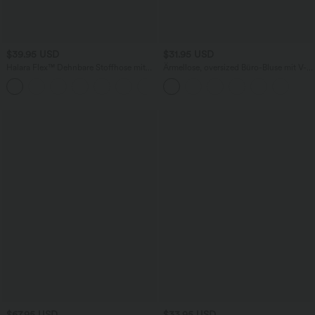
$39.95 USD
$31.95 USD
Halara Flex™ Dehnbare Stoffhose mit
Ärmellose, oversized Büro-Bluse mit V-
hohem Bund und Seitentasche hinten
Ausschnitt - knitterfrei
+13
$67.95 USD
$33.95 USD