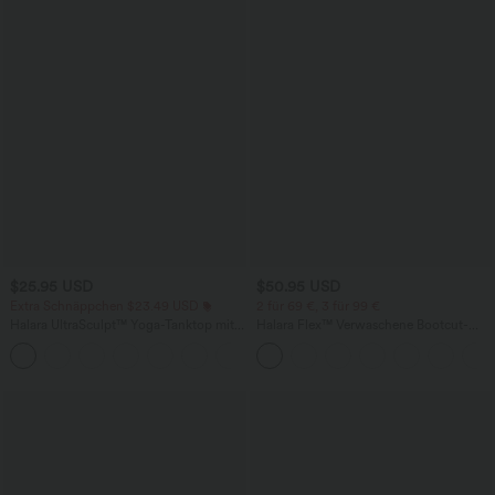
$25.95 USD
$50.95 USD
Extra Schnäppchen $23.49 USD
2 für 69 €, 3 für 99 €
Halara UltraSculpt™ Yoga-Tanktop mit
Halara Flex™ Verwaschene Bootcut-
doppelten Trägern und gedrehtem
Jeans aus elastischem Strick-Denim mit
+11
Rücken
hohem Bund und mehrere Taschen