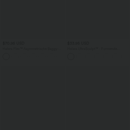
$70.95 USD
$33.95 USD
Halara Flex™ Asymmetrische Baggy-
Halara UltraSculpt™ - Formende
Jeans mit hohem Bund und Taschen​
Workout-Shorts mit hohe Bund,
Seitentaschen und Bauchkontrolle - 17,8
cm