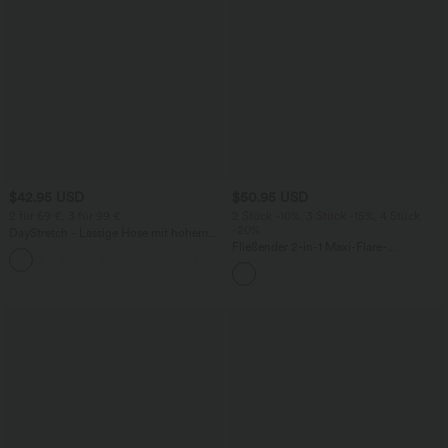
$42.95 USD
$50.95 USD
2 für 69 €, 3 für 99 €
2 Stück -10%, 3 Stück -15%, 4 Stück
-20%
DayStretch - Lässige Hose mit hohem
Bund, Seitentaschen und Barrel-Leg
Fließender 2-in-1 Maxi-Flare-
+5
Freizeitrock mit hohem Bund,
Seitentaschen und kontrastierendem
Netzstoff