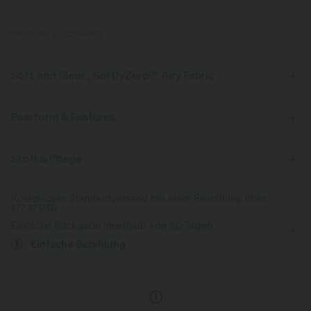
PRODUKT ID: 02755808
Soft and Sleek, SoftlyZero™ Airy Fabric
Fühle dich, als würdest du in der Luft schweben, mit unserem
superweichen Cool-Touch-Material.
Passform & Features
Vier-Wege-Stretch
Atmungsaktiv
Crossover-Bund
Seitentaschen
Crossover
Stoff & Pflege
überziehen
Yoga & Pilates
Caprihose
Kühles Tragegefühl
Weich und glänzend
Kostenloser Standardversand bei einer Bestellung über
$77.37 USD
mit hohem Bund
weites Bein
Hohe Dehnung
Feuchtigkeitsableitend
Einfache Rückgabe innerhalb von 30 Tagen
Vier-Wege-Stretch
Einfache Bezahlung