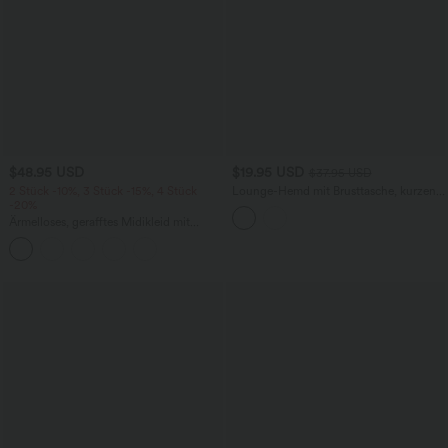
$48.95 USD
$19.95 USD
$37.95 USD
2 Stück -10%, 3 Stück -15%, 4 Stück
Lounge-Hemd mit Brusttasche, kurzen
-20%
Ärmeln und Streifen
Ärmelloses, gerafftes Midikleid mit
eckigem Ausschnitt, integriertem BH
und überkreuztem Rückendesign