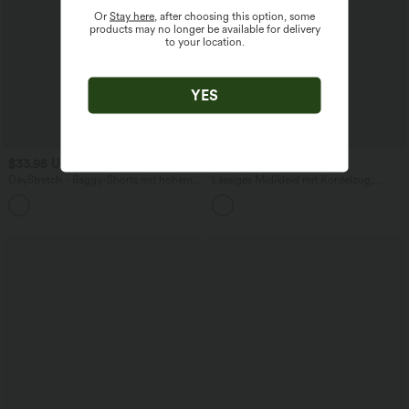
Or
Stay here
, after choosing this option, some
products may no longer be available for delivery
to your location.
YES
$33.95 USD
$33.95 USD
DayStretch - Baggy-Shorts mit hohem
Lässiges Midikleid mit Kordelzug,
Bund und Seitentaschen - 17,8 cm
Schlitz und geschwungenem Saum
+4