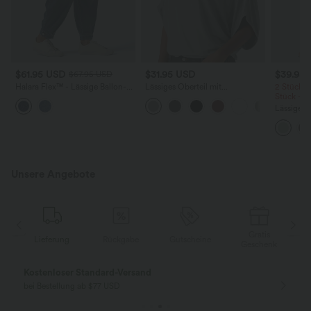
$61.95 USD
$31.95 USD
$39.95
$67.95 USD
Halara Flex™ - Lässige Ballon-
Lässiges Oberteil mit
2 Stück -
Joggers aus Denim mit
Rundhalsausschnitt und
Stück -2
mittelhohem Bund und
Fledermausärmeln
Lässige H
mehreren Taschen
hoher Tai
Seite und
Unsere Angebote
Gratis
Lieferung
Rückgabe
Gutscheine
k
Geschenk
Kostenloser Standard-Versand
bei Bestellung ab $77 USD