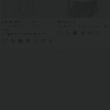
$42.95 USD
$27.95 USD
$50.95 USD
2 Stück -10%, 3 Stück -15%, 4 Stück
Yoga-Tanktop mit Rundhalsausschnitt,
-20%
Rüschen und InstantCool
Jumpsuit mit V-Ausschnitt, kurzen
Ärmeln, plissierten Seitentaschen und
+5
weitem Bein, fließendem Waffelmuster
Sale