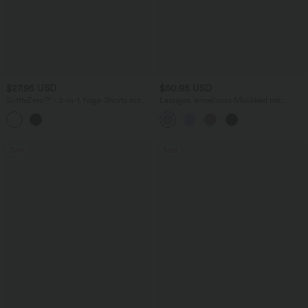
$27.95 USD
$50.95 USD
SoftlyZero™ - 2-in-1 Yoga-Shorts mit
Lässiges, ärmelloses Midikleid mit
hohem Crossover-Bund, mehreren
Rundhalsausschnitt, integriertem BH
Taschen und Ösen - schnelltrocknend,
und Rüschensaum
7,6 cm
Sale
Sale