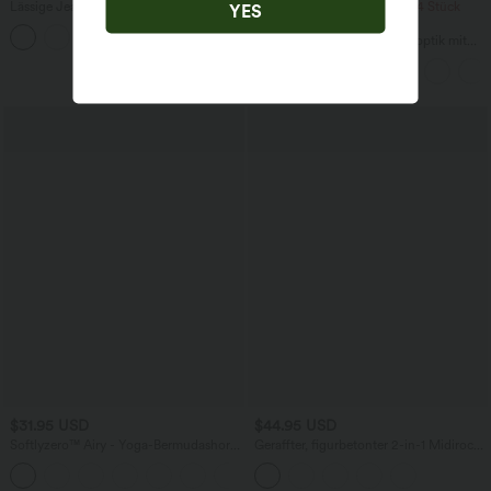
Lässige Jeans aus Lyocell mit
2 Stück -10%, 3 Stück -15%, 4 Stück
YES
mittelhohem Bund, mehreren Taschen
-20%
und Kordelzug
Lässiger Maxirock in Leinenoptik mit
hohem Bund und Kordelzug
$31.95 USD
$44.95 USD
Softlyzero™ Airy - Yoga-Bermudashorts
Geraffter, figurbetonter 2-in-1 Midirock
mit hohem Bund, mehreren Taschen
aus Kunstleder mit hohem Bund und
+16
und InstantCool
abgerundetem Saum