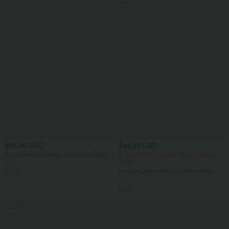
Sale
$56.95 USD
$44.95 USD
Ärmelloses Midikleid mit V-Ausschnitt,
2 Stück -10%, 3 Stück -15%, 4 Stück
Seitentaschen und Reißverschluss
-20%
Lässige Cordhose mit mittelhohem
Bund, Reißverschluss und Seitentaschen
Sale