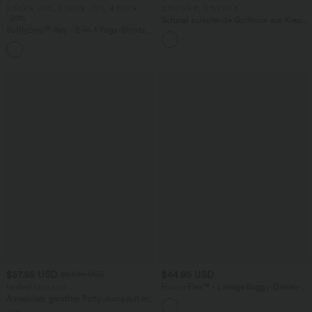
2 Stück -10%, 3 Stück -15%, 4 Stück
2 für 69 €, 3 für 99 €
-20%
Schmal zulaufende Golfhose aus Krepp
Softlyzero™ Airy - 2-in-1 Yoga-Shorts
mit hohem Bund und Seitentaschen
mit superhohem Bund, mehreren
+23
Taschen und InstantCool - 17,78 cm
$57.95 USD
$44.95 USD
$67.95 USD
limited time sale
Halara Flex™ - Lässige Baggy-Denim-
Shorts mit hohem Crossover-Bund und
Ärmelloser, geraffter Party-Jumpsuit mit
mehreren Taschen
V-Ausschnitt, Seitentaschen und