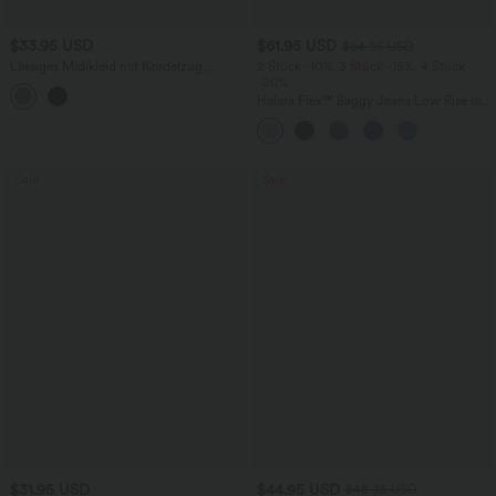
$33.95 USD
$61.95 USD
$64.95 USD
Lässiges Midikleid mit Kordelzug,
2 Stück -10%, 3 Stück -15%, 4 Stück
Schlitz und geschwungenem Saum
-20%
Halara Flex™ Baggy Jeans Low Rise mit
Knopf und Reißverschluss, mehreren
Taschen, weitem Bein
Sale
Sale
$31.95 USD
$44.95 USD
$48.95 USD