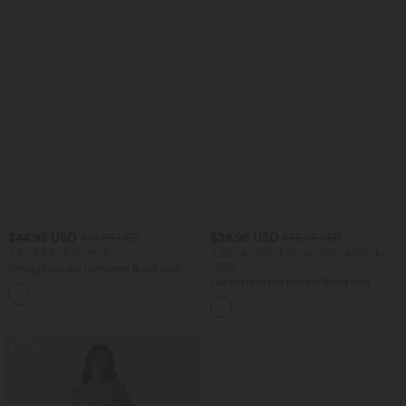
$44.95 USD
$38.95 USD
$48.95 USD
$42.95 USD
2 für 69 €, 3 für 99 €
2 Stück -10%, 3 Stück -15%, 4 Stück
-20%
Schlaghose mit mittlerem Bund und
seitlichen Reißverschlusstaschen
Capri-Hose mit hohem Bund und
+12
Seitentaschen - leinenähnliches Material
Sale