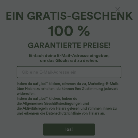
EIN GRATIS-GESCHENK
100 %
GARANTIERTE PREISE!
Einfach deine E-Mail-Adresse eingeben,
um das Glücksrad zu drehen.
Hoppla!
Wir können die von Ihnen gesuchte Seite nicht
Indem du auf „los!“ klicken, stimmen du zu, Marketing-E-Mails
finden.
über Halara zu erhalten. du können Ihre Zustimmung jederzeit
widerrufen.
Indem du auf „los!“ klicken, haben du
Mehr einkaufen
die Allgemeinen Geschäftsbedingungen
und
die Aktivitätsregeln von Halara
gelesen und stimmen ihnen zu
und
erkennen die Datenschutzrichtlinie von Halara an
.
los!