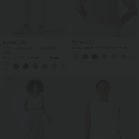
$33.95 USD
$31.95 USD
2 Stück -10%, 3 Stück -15%, 4 Stück
Lässige Bluse mit V-Ausschnitt und
-20%
kurzen Puffärmeln
Halara Flex™ - Schmal zulaufende
Bürohose mit hohem Bund,
+8
Seitentaschen und Waffelstoff
Sale