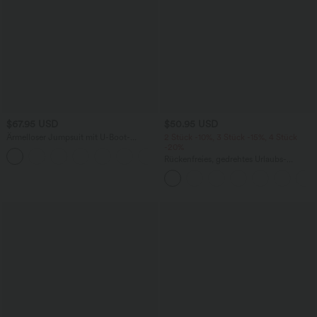
$67.95 USD
$50.95 USD
Ärmelloser Jumpsuit mit U-Boot-
2 Stück -10%, 3 Stück -15%, 4 Stück
Ausschnitt, Seitentaschen, seitlichen
-20%
+8
Bindebändern, Streifen und InstantCool
Rückenfreies, gedrehtes Urlaubs-
- Easy Peezy Edition
Maxikleid mit Seitentaschen und Schlitz