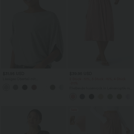
$31.95 USD
$39.95 USD
Lässiges Oberteil mit
2 Stück -10%, 3 Stück -15%, 4 Stück
Rundhalsausschnitt und
-20%
+1
Fledermausärmeln
Fließende hosenrock in Leinenoptik mit
mittelhohem Bund, Seitentaschen und
weitem Bein
Sale