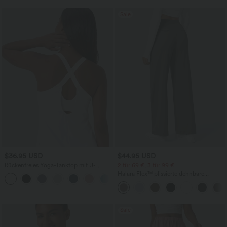
Sale
$36.95 USD
$44.95 USD
Rückenfreies Yoga-Tanktop mit U-
2 für 69 €, 3 für 99 €
Ausschnitt, überkreuzten Trägern und
Halara Flex™ plissierte dehnbare
abgerundetem Saum
Stoffhose mit hohem Bund,
Seitentaschen und geradem Bein
Sale