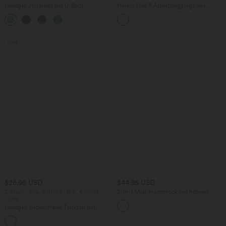
Lässiger Jumpsuit mit U-Boot-
Halara Flex™ Arbeitsleggings aus
Ausschnitt, Seitentaschen, kurzen
elastischem Strick-Denim mit hohem
Ärmeln und Kordelzug - Easy Peezy
Bund und mehreren Taschen
Edition
Sale
$25.95 USD
$44.95 USD
2 Stück -10%, 3 Stück -15%, 4 Stück
2-in-1 Midi-Hosenrock mit hohem
-20%
Bund, Seitentaschen, Kordelzug und
kontrastierendem Netz
Lässiges, rückenfreies Tanktop mit
verstellbaren Trägern, gedrehtem
Rückendesign und Schnalle