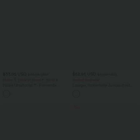
$33.95 USD
$52.95 USD
$36.95 USD
$61.95 USD
Nimm 3, zahle 2; nimm 6, zahle 4
limited time sale
Halara UltraSculpt™ - Formende
Lässiger, rückenfreier Jumpsuit mit
Workout-Leggings mit hohem Bund,
Seitentaschen
+17
Seitentaschen und Bauchkontrolle
Sale