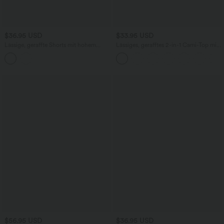
$36.95 USD
$33.95 USD
Lässige, geraffte Shorts mit hohem
Lässiges, gerafftes 2-in-1 Cami-Top mit
Bund, mehreren Taschen und Poka-Dots
verstellbaren Trägern und integriertem
- 7,6 cm
BH
$56.95 USD
$36.95 USD