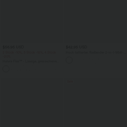
$56.95 USD
$42.95 USD
2 Stück -10%, 3 Stück -15%, 4 Stück
Hoch taillierter, fließender 2-in-1-Midi-
-20%
Tanzrock mit Seitentasche
Halara Flex™ - Lässige, gewaschene
Baggy-Jeans aus drapiertem Lyocell mit
mittelhohem Bund, mehreren Taschen
und weitem Bein
Sale