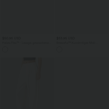
$50.95 USD
$53.95 USD
Halara Flex™ - Lässige, gewaschene
Breezeful™ Kurzärmliges Midi-
Bermuda-Shorts aus elastischem Strick-
Freizeitkleid mit V-Ausschnitt,
Denim mit hohem Bund, mehreren
Seitentaschen und Bindeband hinten -
Taschen und Rollsaum
schnelltrocknend