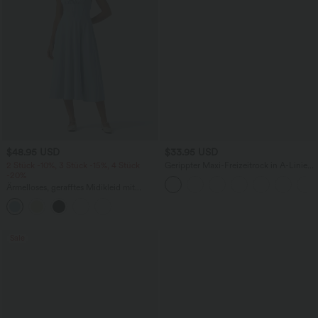
$48.95 USD
$33.95 USD
2 Stück -10%, 3 Stück -15%, 4 Stück
Gerippter Maxi-Freizeitrock in A-Linie
-20%
mit hohem Bund und Schlitzsaum
Ärmelloses, gerafftes Midikleid mit
eckigem Ausschnitt, integriertem BH
und überkreuztem Rückendesign
Sale