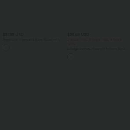
$31.95 USD
$39.95 USD
Ärmellose, oversized Büro-Bluse mit V-
2 Stück -10%, 3 Stück -15%, 4 Stück
Ausschnitt - knitterfrei
-20%
Lässige Leinen-Hose mit hohem Bund,
Kordelzug, weitem Bein und Taschen