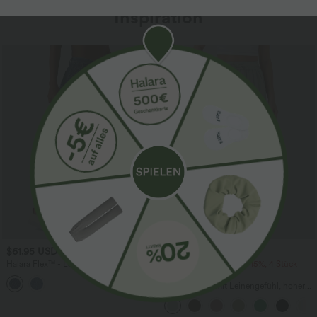
Inspiration
Sale
$61.95 USD
$39.95 USD
$67.95 USD
Halara Flex™ - Lässige Ballon-Joggers
2 Stück -10%, 3 Stück -15%, 4 Stück
aus Denim mit mittelhohem Bund und
-20%
mehreren Taschen
Lässige Hose mit Leinengefühl, hoher
Taille, Kordelzug an der Seite und
weitem Bein