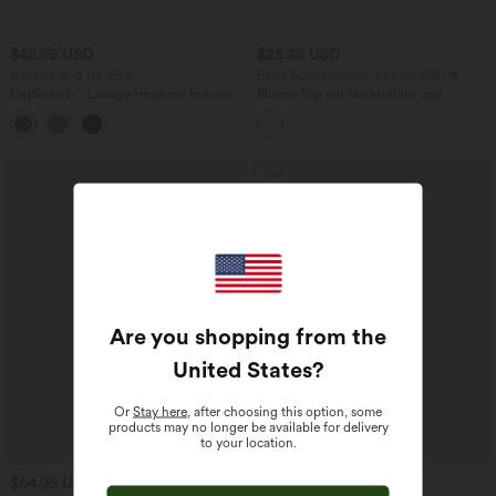
$42.95 USD
$25.95 USD
2 für 69 €, 3 für 99 €
Extra Schnäppchen $23.49 USD
DayStretch - Lässige Hose mit hohem
Blusen-Top mit Neckholder und
Bund, Seitentaschen und Barrel-Leg
Schlüssellochausschnitt, plissiert,
+5
ärmellos, abgerundeter Saum
Sale
Are you shopping from the
United States
?
Or
Stay here
, after choosing this option, some
products may no longer be available for delivery
to your location.
$64.95 USD
$39.95 USD