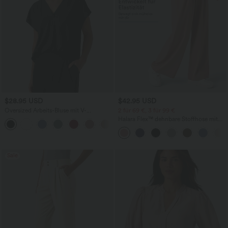
$28.95 USD
$42.95 USD
Oversized Arbeits-Bluse mit V-
2 für 69 €, 3 für 99 €
Ausschnitt und kurzen Ärmeln -
Halara Flex™ dehnbare Stoffhose mit
+1
knitterfrei
hohem Bund, Waffelmuster,
Seitentaschen und weitem Bein
Sale