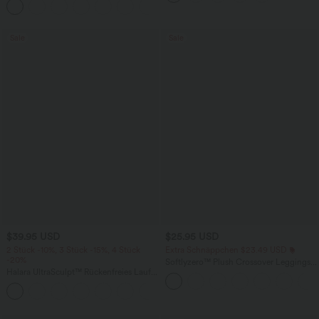
+7
unsichtbarem Reißverschluss - pipi-
praktisch
Sale
Sale
$39.95 USD
$25.95 USD
2 Stück -10%, 3 Stück -15%, 4 Stück
Extra Schnäppchen $23.49 USD
-20%
Softlyzero™ Plush Crossover Leggings
Halara UltraSculpt™ Rückenfreies Lauf-
mit Taschen
Tanktop mit U-Ausschnitt und
+11
überkreuztem, abgerundetem Saum