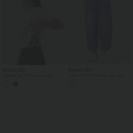
$44.95 USD
$64.95 USD
Lässiges Top mit kurzen Ärmeln,
Halara Flex™ Barrel-Leg-Jeans aus
integriertem BH, One-Shoulder-Design,
elastischem Strick-Denim mit niedrigem
Polka-Dots und abgerundetem Saum
Bund, Knopf, Reißverschluss und
mehreren Taschen