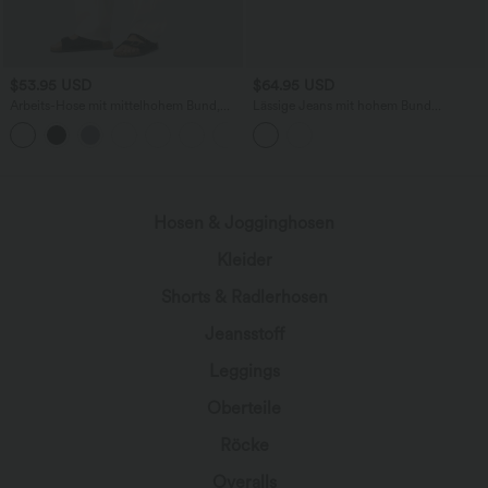
$53.95 USD
$64.95 USD
Arbeits-Hose mit mittelhohem Bund,
Lässige Jeans mit hohem Bund
Seitentaschen und Barrel-Leg
mehreren Taschen und weitem Bein
+3
Hosen & Jogginghosen
Kleider
Shorts & Radlerhosen
Jeansstoff
Leggings
Oberteile
Röcke
Overalls