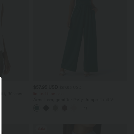
$57.95 USD
$67.95 USD
itt, Rüschen
limited time sale
Ärmelloser, geraffter Party-Jumpsuit mit V-
Ausschnitt, Seitentaschen und unsichtbarem
+11
Reißverschluss - pipi-praktisch
Sale