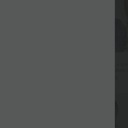
$22.95 USD
its-Bluse mit V-Ausschnitt und
2 Stück -10%, 3 Stück -15%, 4 Stü
 knitterfrei
Lässiges T-Shirt mit V-Ausschnitt
+5
Ärmeln
+13