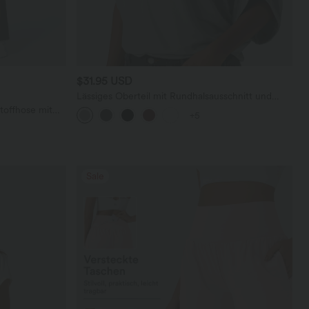
$31.95 USD
Lässiges Oberteil mit Rundhalsausschnitt und
Fledermausärmeln
toffhose mit
+5
geradem Bein
Sale