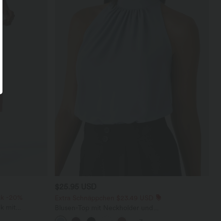
$25.95 USD
ck -20%
Extra Schnäppchen $23.49 USD
k mit
Blusen-Top mit Neckholder und
 und weitem
Schlüssellochausschnitt, plissiert, ärmellos,