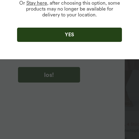
Or
Stay here
, after choosing this option, some
products may no longer be available for
delivery to your location.
u auf „los!“ klicken, stimmen du zu, Marketing-E-Mails über
zu erhalten. du können Ihre Zustimmung jederzeit widerrufen.
YES
u auf „los!“ klicken, haben du
lgemeinen Geschäftsbedingungen
und
ivitätsregeln von Halara
gelesen und stimmen ihnen zu und
n die Datenschutzrichtlinie von Halara an
.
los!
$39.95 USD
$36.95 USD
2; nimm 6, zahle 4
2 Stück -10%, 3 Stück -15%, 4 Stü
ulpt™ - Formende Workout-
Fließende hosenrock in Leinenopti
hohem Bund, Seitentaschen und
mittelhohem Bund, Seitentaschen