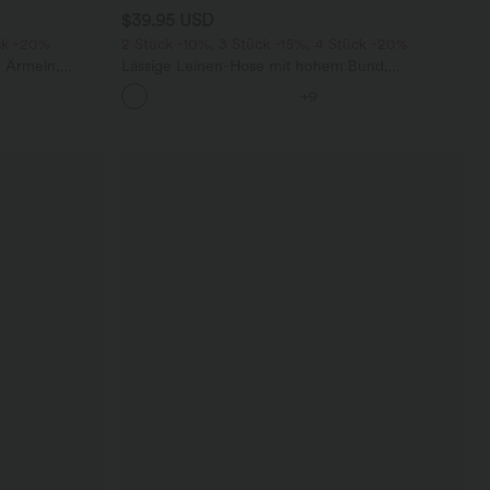
$39.95 USD
ck -20%
2 Stück -10%, 3 Stück -15%, 4 Stück -20%
n Ärmeln,
Lässige Leinen-Hose mit hohem Bund,
tem Bein,
Kordelzug, weitem Bein und Taschen
+9