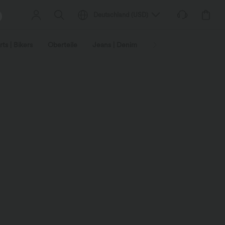
Deutschland
(
USD
)
ts | Bikers
Oberteile
Jeans | Denim
Leggings
Plus-Size