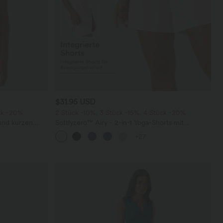
$31.95 USD
ck -20%
2 Stück -10%, 3 Stück -15%, 4 Stück -20%
 und kurzen
Softlyzero™ Airy - 2-in-1 Yoga-Shorts mit
superhohem Bund, mehreren Taschen und
+27
InstantCool - 17,78 cm