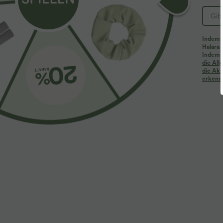
Indem d
Halara 
Indem d
die Al
die Akt
erkenne
$61.95 USD
$33.95 USD
$64.95 USD
2 Stück -10%, 3 Stück -15%, 4 Stück -20%
Nimm 3, zahle 
Halara Flex™ Baggy Jeans Low Rise mit Knopf
Halara UltraSc
und Reißverschluss, mehreren Taschen, weitem
Leggings mit 