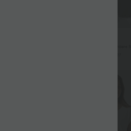
$44.95 USD
67.95 USD
 Lässige Ballon-Joggers aus Denim
2 für 69 €, 3 für 99 €
em Bund und mehreren Taschen
Halara Flex™ plissierte dehnbare S
hohem Bund, Seitentaschen und 
+27
Sale