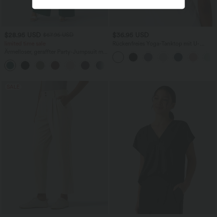
$28.95 USD
$36.95 USD
$67.95 USD
limited time sale
Rückenfreies Yoga-Tanktop mit U-
Ausschnitt, überkreuzten Trägern und
Ärmelloser, geraffter Party-Jumpsuit mit
abgerundetem Saum
V-Ausschnitt, Seitentaschen und
+7
unsichtbarem Reißverschluss - pipi-
praktisch
SALE