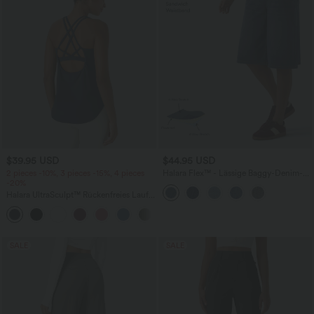
$39.95 USD
$44.95 USD
2 pieces -10%, 3 pieces -15%, 4 pieces
Halara Flex™ - Lässige Baggy-Denim-
-20%
Shorts mit hohem Crossover-Bund und
mehreren Taschen
Halara UltraSculpt™ Rückenfreies Lauf-
Tanktop mit U-Ausschnitt und
+11
überkreuztem, abgerundetem Saum
SALE
SALE