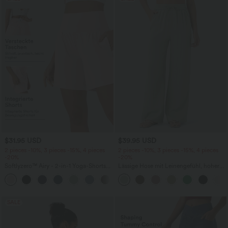
$31.95 USD
$39.95 USD
2 pieces -10%, 3 pieces -15%, 4 pieces
2 pieces -10%, 3 pieces -15%, 4 pieces
-20%
-20%
Softlyzero™ Airy - 2-in-1 Yoga-Shorts
Lässige Hose mit Leinengefühl, hoher
mit superhohem Bund, mehreren
Taille, Kordelzug an der Seite und
+23
Taschen und InstantCool - 17,78 cm
weitem Bein
SALE