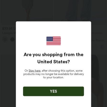
$33.95 USD
$61.95 USD
$64.95 USD
Lässiges Midikleid mit Kordelzug,
2 pieces -10%, 3 pieces -15%, 4 pieces
Schlitz und geschwungenem Saum
-20%
Halara Flex™ Baggy Jeans Low Rise mit
Knopf und Reißverschluss, mehreren
Taschen, weitem Bein
Are you shopping from the
United States
?
Or
Stay here
, after choosing this option, some
products may no longer be available for delivery
to your location.
YES