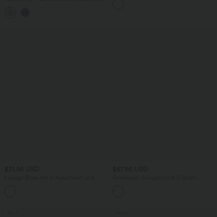
hohem Bund, Waffelmuster,
+20
Seitentaschen und weitem Bein
$31.95 USD
$67.95 USD
Lässige Bluse mit V-Ausschnitt und
Ärmelloser Jumpsuit mit U-Boot-
kurzen Puffärmeln
Ausschnitt, Seitentaschen, seitlichen
Bindebändern, Streifen und InstantCool
- Easy Peezy Edition
SALE
SALE