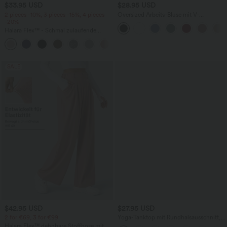
$33.95 USD
$28.95 USD
2 pieces -10%, 3 pieces -15%, 4 pieces
Oversized Arbeits-Bluse mit V-
-20%
Ausschnitt und kurzen Ärmeln -
knitterfrei
Halara Flex™ - Schmal zulaufende
Bürohose mit hohem Bund,
+8
Seitentaschen und Waffelstoff
SALE
$42.95 USD
$27.95 USD
2 for €69, 3 for €99
Yoga-Tanktop mit Rundhalsausschnitt,
Rüschen und InstantCool
Halara Flex™ dehnbare Stoffhose mit