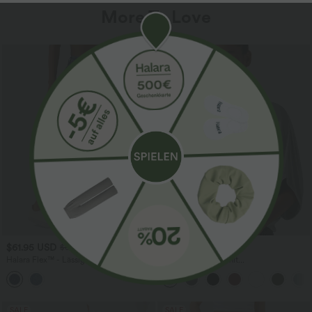
More To Love
$61.95 USD
$31.95 USD
$67.95 USD
Halara Flex™ - Lässige Ballon-Joggers
Lässiges Oberteil mit
aus Denim mit mittelhohem Bund und
Rundhalsausschnitt und
mehreren Taschen
Fledermausärmeln
SALE
SALE