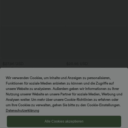
$27.95 USD
$25.95 USD
SoftlyZero™ Airy - Super hoch taillierte
Extra bargain $23.49 USD
2-in-1-Yoga-Shorts mit Gesäßtasche
Softlyzero™ Plush Crossover Leggings
+20
und Seitentasche-längere Länge
mit Taschen
Wir verwenden Cookies, um Inhalte und Anzeigen zu personalisieren,
Funktionen für soziale Medien anbieten zu können und die Zugriffe auf
unsere Website zu analysieren. Außerdem geben wir Informationen zu Ihrer
SALE
Nutzung unserer Website an unsere Partner für soziale Medien, Werbung und
Analysen weiter. Um mehr über unsere Cookie-Richtlinien zu erfahren oder
um Ihre Cookies zu verwalten, gehen Sie bitte zu den Cookie-Einstellungen.
Datenschutzerklärung
Alle Cookies akzeptieren