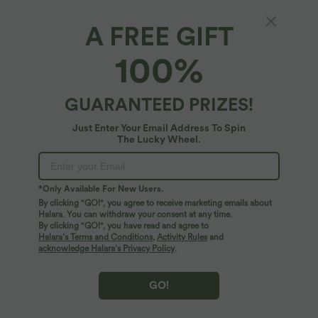
A FREE GIFT
100%
GUARANTEED PRIZES!
Just Enter Your Email Address To Spin
The Lucky Wheel.
Oops!
We can't seem to find the page you're looking for.
*Only Available For New Users.
By clicking "GO!", you agree to receive marketing emails about
Halara. You can withdraw your consent at any time.
By clicking "GO!", you have read and agree to
Shop More
Halara’s Terms and Conditions
,
Activity Rules
and
acknowledge Halara’s Privacy Policy
.
GO!