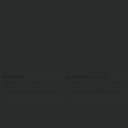
$39.95 USD
$23.95 USD
$50.95 USD
2 pieces -10%, 3 pieces -15%, 4 pieces
2 pieces -10%, 3 pieces -15%, 4 pieces
-20%
-20%
Fließende hosenrock in Leinenoptik mit
Jumpsuit mit V-Ausschnitt, kurzen
mittelhohem Bund, Seitentaschen und
Ärmeln, plissierten Seitentaschen und
+1
weitem Bein
weitem Bein, fließendem Waffelmuster
SALE