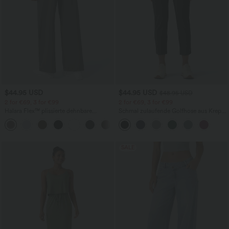
$44.95 USD
$44.95 USD
$48.95 USD
2 for €69, 3 for €99
2 for €69, 3 for €99
Halara Flex™ plissierte dehnbare
Schmal zulaufende Golfhose aus Krepp
Stoffhose mit hohem Bund,
mit hohem Bund und Seitentaschen
+23
Seitentaschen und geradem Bein
SALE