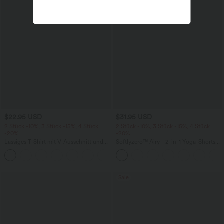
$22.95 USD
$31.95 USD
2 Stück -10%, 3 Stück -15%, 4 Stück
2 Stück -10%, 3 Stück -15%, 4 Stück
-20%
-20%
Lässiges T-Shirt mit V-Ausschnitt und
Softlyzero™ Airy - 2-in-1 Yoga-Shorts
kurzen Ärmeln
mit superhohem Bund, mehreren
+9
Taschen und InstantCool - 17,78 cm
Sale