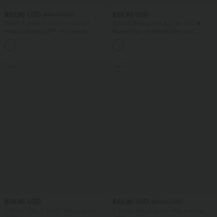
$33.95 USD
$25.95 USD
$36.95 USD
Nimm 3, zahle 2; nimm 6, zahle 4
Extra Schnäppchen $23.49 USD
Halara UltraSculpt™ - Formende
Blusen-Top mit Neckholder und
Workout-Leggings mit hohem Bund,
Schlüssellochausschnitt, plissiert,
+17
Seitentaschen und Bauchkontrolle
ärmellos, abgerundeter Saum
Sale
Sale
$39.95 USD
$42.95 USD
$50.95 USD
2 Stück -10%, 3 Stück -15%, 4 Stück
2 Stück -10%, 3 Stück -15%, 4 Stück