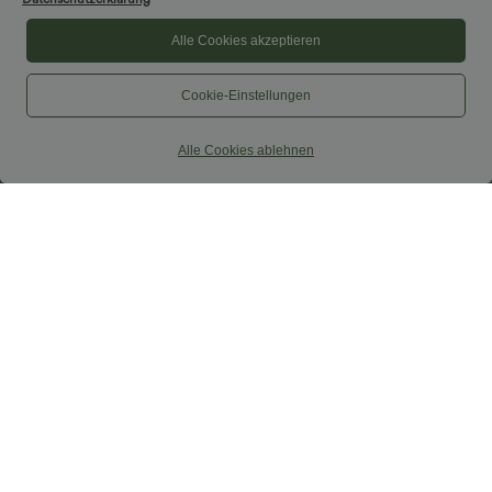
Alle Cookies akzeptieren
Cookie-Einstellungen
Alle Cookies ablehnen
$31.95 USD
$27.95 USD
Softlyzero™ Airy - Yoga-Bermudashorts
SoftlyZero™ Airy - Super hoch taillierte
mit hohem Bund, mehreren Taschen
2-in-1-Yoga-Shorts mit Gesäßtasche
+16
und InstantCool
und Seitentasche-längere Länge