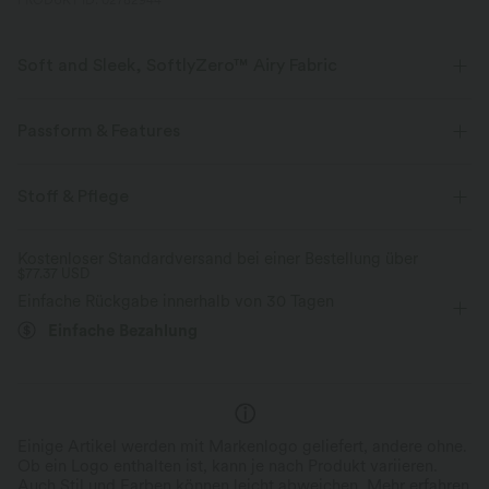
PRODUKT ID: 02782944
Soft and Sleek, SoftlyZero™ Airy Fabric
Fühle dich, als würdest du in der Luft schweben, mit unserem
superweichen Cool-Touch-Material.
Passform & Features
Vier-Wege-Stretch
Atmungsaktiv
Körperbetont
Innenshorts
eingenähter BH
Stoff & Pflege
Seitentasche
V-Ausschnitt
Tennis & Pickleball
Kühles Tragegefühl
Weich und glänzend
Kostenloser Standardversand bei einer Bestellung über
$77.37 USD
Micro
Trapez
ärmellos
Hohe Dehnung
Feuchtigkeitsableitend
Einfache Rückgabe innerhalb von 30 Tagen
Vier-Wege-Stretch
Ärmelloses Kleid
Einfache Bezahlung
Einige Artikel werden mit Markenlogo geliefert, andere ohne.
Ob ein Logo enthalten ist, kann je nach Produkt variieren.
Auch Stil und Farben können leicht abweichen.
Mehr erfahren