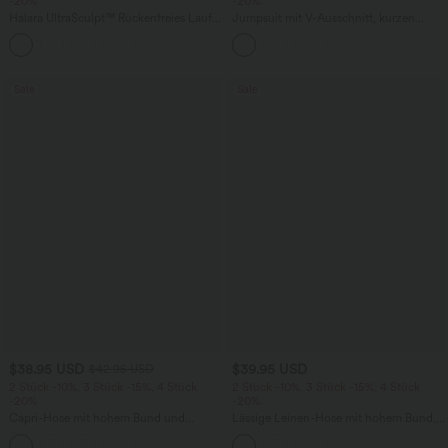
-20%
-20%
Halara UltraSculpt™ Rückenfreies Lauf-
Jumpsuit mit V-Ausschnitt, kurzen
Tanktop mit U-Ausschnitt und
Ärmeln, plissierten Seitentaschen und
+11
überkreuztem, abgerundetem Saum
weitem Bein, fließendem Waffelmuster
Sale
Sale
$38.95 USD
$39.95 USD
$42.95 USD
2 Stück -10%, 3 Stück -15%, 4 Stück
2 Stück -10%, 3 Stück -15%, 4 Stück
-20%
-20%
Capri-Hose mit hohem Bund und
Lässige Leinen-Hose mit hohem Bund,
Seitentaschen - leinenähnliches Material
Kordelzug, weitem Bein und Taschen
+7