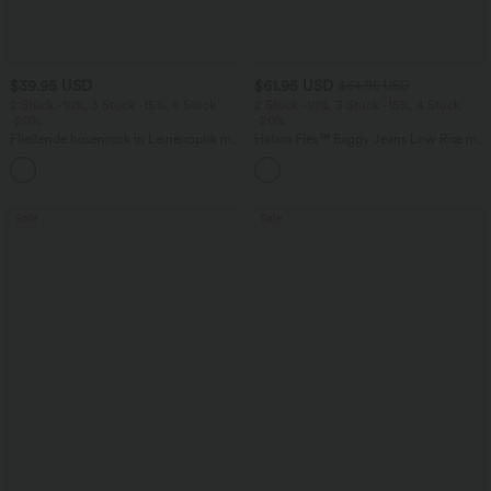
$39.95 USD
$61.95 USD
$64.95 USD
2 Stück -10%, 3 Stück -15%, 4 Stück
2 Stück -10%, 3 Stück -15%, 4 Stück
-20%
-20%
Fließende hosenrock in Leinenoptik mit
Halara Flex™ Baggy Jeans Low Rise mit
mittelhohem Bund, Seitentaschen und
Knopf und Reißverschluss, mehreren
+1
weitem Bein
Taschen, weitem Bein
Sale
Sale