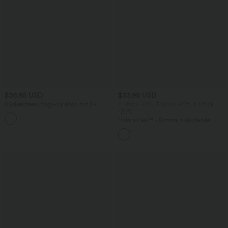
$36.95 USD
$33.95 USD
Rückenfreies Yoga-Tanktop mit U-
2 Stück -10%, 3 Stück -15%, 4 Stück
Ausschnitt, überkreuzten Trägern und
-20%
abgerundetem Saum
Halara Flex™ - Schmal zulaufende
Bürohose mit hohem Bund,
Seitentaschen und Waffelstoff