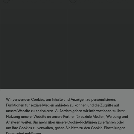
$31.95 USD
$33.95 USD
Wir verwenden Cookies, um Inhalte und Anzeigen zu personalisieren,
Lässige Bluse mit V-Ausschnitt und
Softlyzero™ Airy - 2-in-1 Yoga-Shorts
Funktionen für soziale Medien anbieten zu können und die Zugriffe auf
kurzen Puffärmeln
mit superhohem Bund, mehreren
Taschen und InstantCool - 22,9 cm
unsere Website zu analysieren. Außerdem geben wir Informationen zu Ihrer
Nutzung unserer Website an unsere Partner für soziale Medien, Werbung und
Analysen weiter. Um mehr über unsere Cookie-Richtlinien zu erfahren oder
um Ihre Cookies zu verwalten, gehen Sie bitte zu den Cookie-Einstellungen.
Datenschutzerklärung