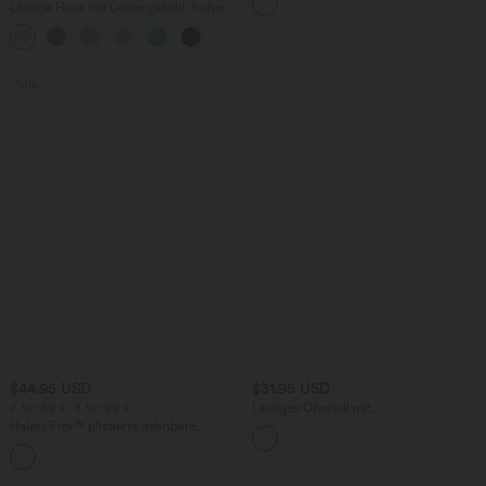
mehreren Taschen
Lässige Hose mit Leinengefühl, hoher
Taille, Kordelzug an der Seite und
+15
weitem Bein
Sale
$44.95 USD
$31.95 USD
2 für 69 €, 3 für 99 €
Lässiges Oberteil mit
Rundhalsausschnitt und
Halara Flex™ plissierte dehnbare
Fledermausärmeln
Stoffhose mit hohem Bund,
+23
Seitentaschen und geradem Bein