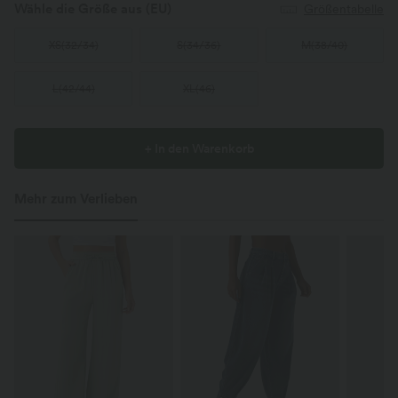
Wähle die Größe aus
(EU)
Größentabelle
XS
(
32/34
)
S
(
34/36
)
M
(
38/40
)
L
(
42/44
)
XL
(
46
)
+ In den Warenkorb
Mehr zum Verlieben