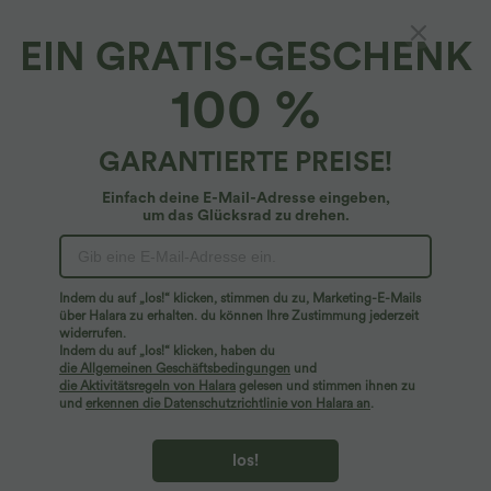
EIN GRATIS-GESCHENK
SoftlyZero™ Airy*
100 %
Softlyzero™ Airy - Rückenfreies 2-in-1
Tenniskleid mit kontrastierender Spitze,
Seitentaschen, Schlitz und InstantCool -
4.7
(
7
)
GARANTIERTE PREISE!
UPF50+
$29.95 USD
$48.95 USD
Einfach deine E-Mail-Adresse eingeben,
um das Glücksrad zu drehen.
Indem du auf „los!“ klicken, stimmen du zu, Marketing-E-Mails
über Halara zu erhalten. du können Ihre Zustimmung jederzeit
widerrufen.
Indem du auf „los!“ klicken, haben du
die Allgemeinen Geschäftsbedingungen
und
die Aktivitätsregeln von Halara
gelesen und stimmen ihnen zu
und
erkennen die Datenschutzrichtlinie von Halara an
.
los!