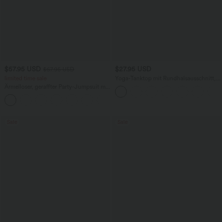
$57.95 USD
$27.95 USD
$67.95 USD
limited time sale
Yoga-Tanktop mit Rundhalsausschnitt,
Rüschen und InstantCool
Ärmelloser, geraffter Party-Jumpsuit mit
V-Ausschnitt, Seitentaschen und
+7
unsichtbarem Reißverschluss - pipi-
praktisch
Sale
Sale