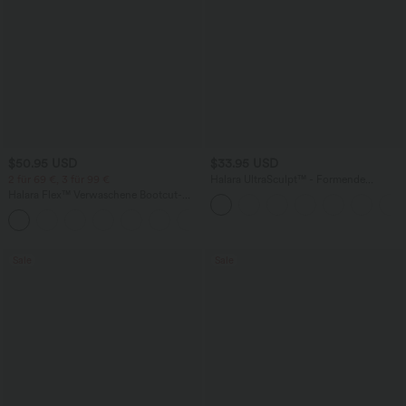
$50.95 USD
$33.95 USD
2 für 69 €, 3 für 99 €
Halara UltraSculpt™ - Formende
Workout-Shorts mit hohe Bund,
Halara Flex™ Verwaschene Bootcut-
Seitentaschen und Bauchkontrolle - 17,8
Jeans aus elastischem Strick-Denim mit
cm
+5
hohem Bund und mehrere Taschen
Sale
Sale