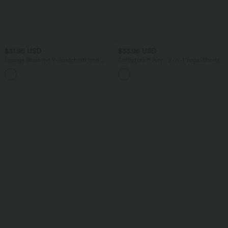
$31.95 USD
$33.95 USD
Lässige Bluse mit V-Ausschnitt und
Softlyzero™ Airy - 2-in-1 Yoga-Shorts
kurzen Puffärmeln
mit superhohem Bund, mehreren
Taschen und InstantCool - 22,9 cm