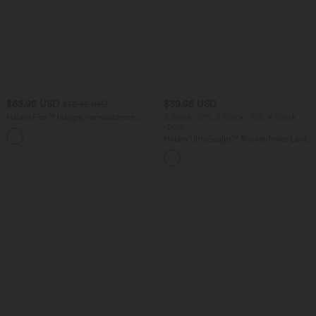
$65.95 USD
$39.95 USD
$70.95 USD
Halara Flex™ lässige, verwaschene
2 Stück -10%, 3 Stück -15%, 4 Stück
Baggy Jeans aus elastischem Strick-
-20%
+3
Denim mit niedrigem Bund, Knopf,
Halara UltraSculpt™ Rückenfreies Lauf-
Reißverschluss, mehreren Taschen und
Tanktop mit U-Ausschnitt und
weitem Bein
überkreuztem, abgerundetem Saum