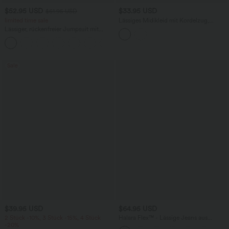
$52.95 USD
$33.95 USD
$61.95 USD
limited time sale
Lässiges Midikleid mit Kordelzug,
Schlitz und geschwungenem Saum
Lässiger, rückenfreier Jumpsuit mit
Seitentaschen
+10
Sale
$39.95 USD
$64.95 USD
2 Stück -10%, 3 Stück -15%, 4 Stück
Halara Flex™ - Lässige Jeans aus
-20%
elastischem Strick-Denim mit hohem