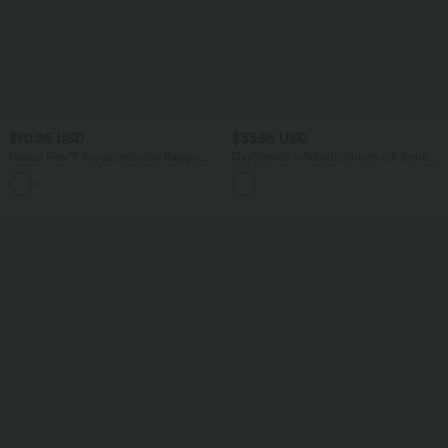
$70.95 USD
$33.95 USD
Halara Flex™ Asymmetrische Baggy-
DayStretch - Arbeits-Shorts mit hohem
Jeans mit hohem Bund und Taschen​
Bund, Seitentaschen und weitem Bein