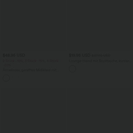
$48.95 USD
$19.95 USD
$37.95 USD
2 Stück -10%, 3 Stück -15%, 4 Stück
Lounge-Hemd mit Brusttasche, kurzen
-20%
Ärmeln und Streifen
Ärmelloses, gerafftes Midikleid mit
eckigem Ausschnitt, integriertem BH
und überkreuztem Rückendesign