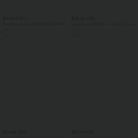
$31.95 USD
$33.95 USD
Ärmellose, oversized Büro-Bluse mit V-
Lässiges, gerafftes 2-in-1 Cami-Top mit
Ausschnitt - knitterfrei
verstellbaren Trägern und integriertem
BH
$44.95 USD
$67.95 USD
Halara Flex™ - Lässige Baggy-Denim-
Ärmelloser Jumpsuit mit U-Boot-