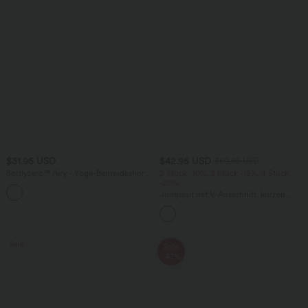
$31.95 USD
$42.95 USD
$50.95 USD
Softlyzero™ Airy - Yoga-Bermudashorts
2 Stück -10%, 3 Stück -15%, 4 Stück
mit hohem Bund, mehreren Taschen
-20%
+16
und InstantCool
Jumpsuit mit V-Ausschnitt, kurzen
Ärmeln, plissierten Seitentaschen und
weitem Bein, fließendem Waffelmuster
Sale
Sale
-47%