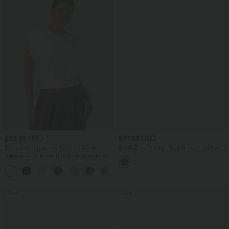
$25.95 USD
$27.95 USD
Extra Schnäppchen $20.13 USD
SoftlyZero™ Airy - Super hoch taillierte
2-in-1-Yoga-Shorts mit Gesäßtasche
Arbeits-T-Shirt mit Rundhalsausschnitt
und Seitentasche-längere Länge
und kurzen Fledermausärmeln
+1
Sale
Sale