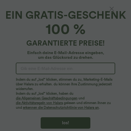
EIN GRATIS-GESCHENK
100 %
$33.95 USD
$36.95 USD
2 Stück -10%, 3 Stück -15%, 4 Stück
Rückenfreies Yoga-Tanktop mit U-
-20%
Ausschnitt, überkreuzten Trägern und
abgerundetem Saum
Halara Flex™ - Schmal zulaufende
GARANTIERTE PREISE!
Bürohose mit hohem Bund,
+8
Seitentaschen und Waffelstoff
Einfach deine E-Mail-Adresse eingeben,
um das Glücksrad zu drehen.
Sale
Indem du auf „los!“ klicken, stimmen du zu, Marketing-E-Mails
über Halara zu erhalten. du können Ihre Zustimmung jederzeit
widerrufen.
Indem du auf „los!“ klicken, haben du
die Allgemeinen Geschäftsbedingungen
und
die Aktivitätsregeln von Halara
gelesen und stimmen ihnen zu
und
erkennen die Datenschutzrichtlinie von Halara an
.
los!