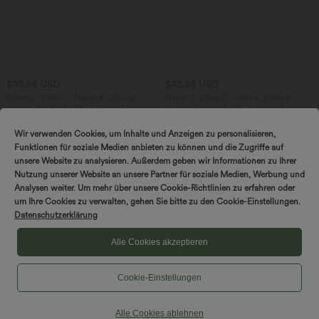
$33.95 USD
$42.95 USD
Nimm 2, zahle 1；Nimm 4, zahle 2
Nimm 3, zahle 2; nimm 6, zahle 4
Halara UltraSculpt™ - Formende
Halara UltraSculpt™ - Formende
Workout-Leggings mit hohem Bund,
Workout-Leggings mit hohem Bund,
+11
Seitentaschen und Bauchkontrolle - 12,7
Seitentaschen, Booty-Scrunch und
Wir verwenden Cookies, um Inhalte und Anzeigen zu personalisieren,
cm
Bauchkontrolle
Funktionen für soziale Medien anbieten zu können und die Zugriffe auf
Sale
Sale
unsere Website zu analysieren. Außerdem geben wir Informationen zu Ihrer
Nutzung unserer Website an unsere Partner für soziale Medien, Werbung und
Analysen weiter. Um mehr über unsere Cookie-Richtlinien zu erfahren oder
um Ihre Cookies zu verwalten, gehen Sie bitte zu den Cookie-Einstellungen.
Datenschutzerklärung
Alle Cookies akzeptieren
Cookie-Einstellungen
Alle Cookies ablehnen