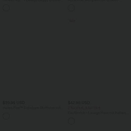
Shorts mit hohem Crossover-Bund und
Ausschnitt, Seitentaschen, seitlichen
mehreren Taschen
Bindebändern, Streifen und InstantCool
- Easy Peezy Edition
Sale
$39.95 USD
$42.95 USD
Halara Flex™ Dehnbare Stoffhose mit
2 für 69 €, 3 für 99 €
hohem Bund und Seitentasche hinten
DayStretch - Lässige Hose mit hohem
+13
Bund, Seitentaschen und Barrel-Leg