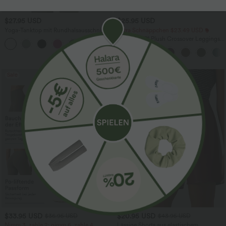
$27.95 USD
$25.95 USD
Yoga-Tanktop mit Rundhalsausschnitt,
Extra Schnäppchen $23.49 USD
Rüschen und InstantCool
Softlyzero™ Plush Crossover Leggings
+16
mit Taschen
Sale
Sale
-52%
$33.95 USD
$20.95 USD
$36.95 USD
$43.95 USD
Nimm 3, zahle 2; nimm 6, zahle 4
Lässige Shorts aus elastischem