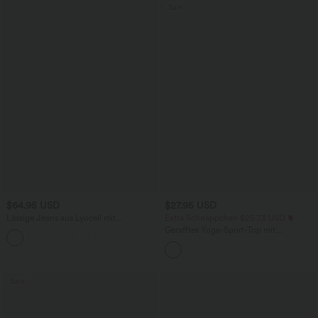
Sale
$64.95 USD
$27.95 USD
Lässige Jeans aus Lyocell mit
Extra Schnäppchen $25.73 USD
mittelhohem Bund, mehreren Taschen
Gerafftes Yoga-Sport-Top mit
und Kordelzug
Rundhalsausschnitt und kurzen Ärmeln
- UPF50+
Sale