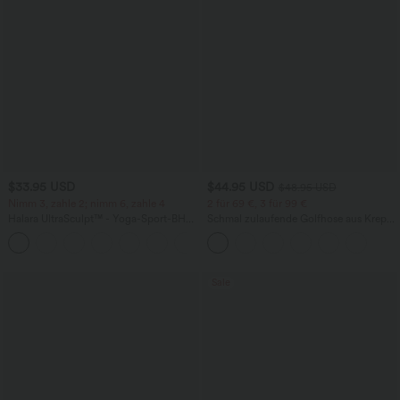
$33.95 USD
$44.95 USD
$48.95 USD
Nimm 3, zahle 2; nimm 6, zahle 4
2 für 69 €, 3 für 99 €
Halara UltraSculpt™ - Yoga-Sport-BH
Schmal zulaufende Golfhose aus Krepp
mit leichtem Support und geformten
mit hohem Bund und Seitentaschen
Körbchen - Push-Up
Sale