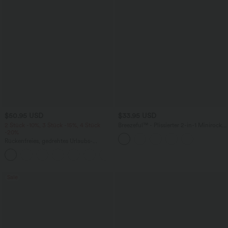
$50.95 USD
$33.95 USD
2 Stück -10%, 3 Stück -15%, 4 Stück
Breezeful™ - Plissierter 2-in-1 Minirock
-20%
mit hohem Bund, Taschen und
asymmetrischem Saum -
Rückenfreies, gedrehtes Urlaubs-
schnelltrocknend, extralang
Maxikleid mit Seitentaschen und Schlitz
+8
Sale