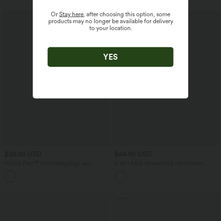
Or
Stay here
, after choosing this option, some
products may no longer be available for delivery
to your location.
YES
$36.95 USD
$44.95 USD
Halara Flex™ Arbeitsleggings aus
2-in-1 Midi-Hosenrock mit hohem
elastischem Strick-Denim mit hohem
Bund, Seitentaschen, Kordelzug und
+1
Bund und mehreren Taschen
kontrastierendem Netz
Sale