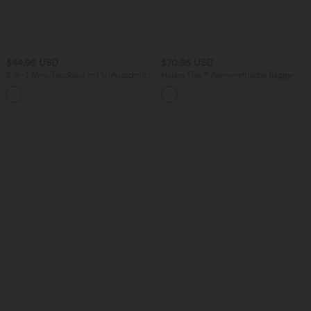
$44.95 USD
$70.95 USD
2-in-1-Mini-Tanzkleid mit U-Ausschnitt,
Halara Flex™ Asymmetrische Baggy-
rückenfrei, verdrehter Ausschnitt,
Jeans mit hohem Bund und Taschen​
+13
Seitentasche-Easy Peezy