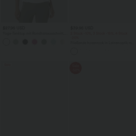
$27.95 USD
$39.95 USD
Yoga-Tanktop mit Rundhalsausschnitt,
2 Stück -10%, 3 Stück -15%, 4 Stück
Rüschen und InstantCool
-20%
+16
Fließende hosenrock in Leinenoptik mit
mittelhohem Bund, Seitentaschen und
weitem Bein
Sale
Sale
-52%