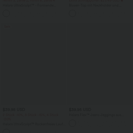
Nimm 3, zahle 2; nimm 6, zahle 4
Extra Schnäppchen $23.49 USD
Halara UltraSculpt™ - Formende
Blusen-Top mit Neckholder und
Workout-Leggings mit hohem Bund,
Schlüssellochausschnitt, plissiert,
+17
Seitentaschen und Bauchkontrolle
ärmellos, abgerundeter Saum
Sale
$39.95 USD
$39.95 USD
2 Stück -10%, 3 Stück -15%, 4 Stück
Halara Flex™ Jeans Jeggings aus
-20%
elastischem Strick-Denim mit hohem
Bund und Gesäßtaschen
Halara UltraSculpt™ Rückenfreies Lauf-
Tanktop mit U-Ausschnitt und
+11
überkreuztem, abgerundetem Saum