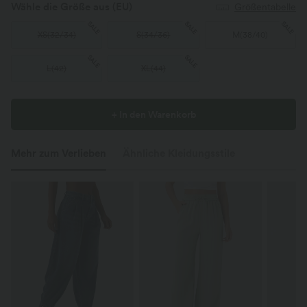
Wähle die Größe aus
(EU)
Größentabelle
SALE
SALE
SALE
XS
(
32/34
)
S
(
34/36
)
M
(
38/40
)
SALE
SALE
L
(
42
)
XL
(
44
)
+ In den Warenkorb
Mehr zum Verlieben
Ähnliche Kleidungsstile