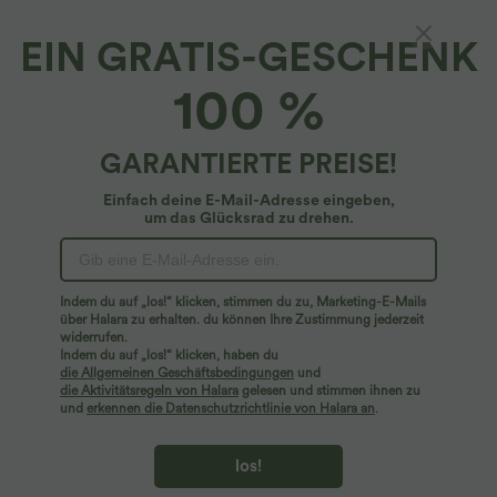
EIN GRATIS-GESCHENK
SoftlyZero™ Plush*
100 %
Softlyzero™ Plush Kurz geschnittenes
Sportoberteil mit Crossover-Saum
4.8
(
1769
)
GARANTIERTE PREISE!
$19.95 USD
$22.95 USD
Einfach deine E-Mail-Adresse eingeben,
um das Glücksrad zu drehen.
Indem du auf „los!“ klicken, stimmen du zu, Marketing-E-Mails
über Halara zu erhalten. du können Ihre Zustimmung jederzeit
widerrufen.
Indem du auf „los!“ klicken, haben du
die Allgemeinen Geschäftsbedingungen
und
die Aktivitätsregeln von Halara
gelesen und stimmen ihnen zu
und
erkennen die Datenschutzrichtlinie von Halara an
.
los!