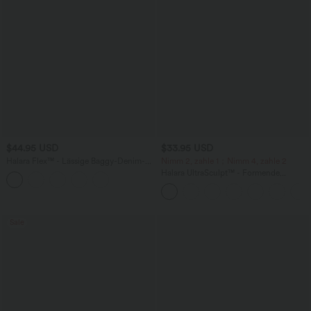
$44.95 USD
$33.95 USD
Halara Flex™ - Lässige Baggy-Denim-
Nimm 2, zahle 1；Nimm 4, zahle 2
Shorts mit hohem Crossover-Bund und
Halara UltraSculpt™ - Formende
mehreren Taschen
Workout-Leggings mit hohem Bund,
Seitentaschen und Bauchkontrolle - 12,7
cm
Sale