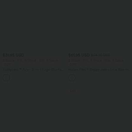
$31.95 USD
$61.95 USD
$64.95 USD
2 Stück -10%, 3 Stück -15%, 4 Stück
2 Stück -10%, 3 Stück -15%, 4 Stück
-20%
-20%
Softlyzero™ Airy - 2-in-1 Yoga-Shorts
Halara Flex™ Baggy Jeans Low Rise mit
mit superhohem Bund, mehreren
Knopf und Reißverschluss, mehreren
+23
Taschen und InstantCool - 17,78 cm
Taschen, weitem Bein
Sale