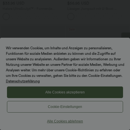
$33.95 USD
$56.95 USD
Halara UltraSculpt™ - Formende
Lässiger Jumpsuit mit U-Boot-
Workout-Shorts mit hohe Bund,
Ausschnitt, Seitentaschen, kurzen
+10
Seitentaschen und Bauchkontrolle - 17,8
Ärmeln und Kordelzug - Easy Peezy
cm
Edition
Sale
DREH & GEWINNE!
Wir verwenden Cookies, um Inhalte und Anzeigen zu personalisieren,
Funktionen für soziale Medien anbieten zu können und die Zugriffe auf
unsere Website zu analysieren. Außerdem geben wir Informationen zu Ihrer
Nutzung unserer Website an unsere Partner für soziale Medien, Werbung und
Analysen weiter. Um mehr über unsere Cookie-Richtlinien zu erfahren oder
um Ihre Cookies zu verwalten, gehen Sie bitte zu den Cookie-Einstellungen.
Datenschutzerklärung
Alle Cookies akzeptieren
Cookie-Einstellungen
$64.95 USD
$56.95 USD
Halara Flex™ Lässige verwaschene
2 Stück -10%, 3 Stück -15%, 4 Stück
Bootcut-Jeans aus elastischem Strick-
-20%
Alle Cookies ablehnen
Denim mit niedrigem Bund, Knopf,
Halara Flex™ - Lässige, gewaschene
Reißverschluss und mehreren Taschen
Baggy-Jeans aus drapiertem Lyocell mit