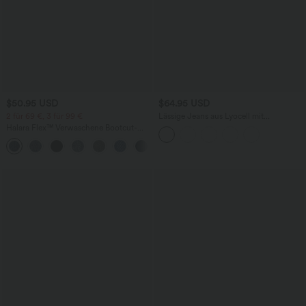
$50.95 USD
$64.95 USD
2 für 69 €, 3 für 99 €
Lässige Jeans aus Lyocell mit
mittelhohem Bund, mehreren Taschen
Halara Flex™ Verwaschene Bootcut-
und Kordelzug
Jeans aus elastischem Strick-Denim mit
+5
hohem Bund und mehrere Taschen