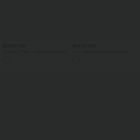
$27.95 USD
$44.95 USD
SoftlyZero™ Airy - Super hoch taillierte
2-in-1 Midi-Hosenrock mit hohem
2-in-1-Yoga-Shorts mit Gesäßtasche
Bund, Seitentaschen, Kordelzug und
+20
und Seitentasche-längere Länge
kontrastierendem Netz