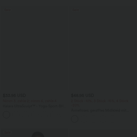
Sale
Sale
$33.95 USD
$48.95 USD
Nimm 3, zahle 2; nimm 6, zahle 4
2 Stück -10%, 3 Stück -15%, 4 Stück
-20%
Halara UltraSculpt™ - Yoga-Sport-BH
mit leichtem Support und geformten
Ärmelloses, gerafftes Midikleid mit
Körbchen - Push-Up
eckigem Ausschnitt, integriertem BH
und überkreuztem Rückendesign
Sale