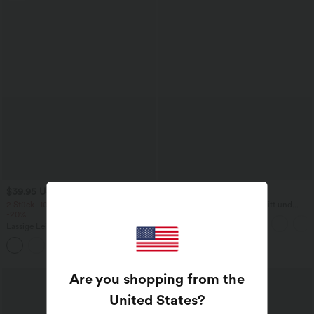
$39.95 USD
$31.95 USD
2 Stück -10%, 3 Stück -15%, 4 Stück
Lässige Bluse mit V-Ausschnitt und
-20%
kurzen Puffärmeln
Lässige Leinen-Hose mit hohem Bund,
Kordelzug, weitem Bein und Taschen
+5
Are you shopping from the
United States
?