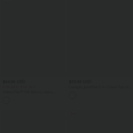
$44.95 USD
$33.95 USD
2 für 69 €, 3 für 99 €
Lässiges, gerafftes 2-in-1 Cami-Top mit
verstellbaren Trägern und integriertem
Halara Flex™ 7/8-Skinny-Jeans,
BH
Röhrenjeans aus elastischem Strick-
Denim im 5-Pocket-Style mit hohem
Bund
Sale