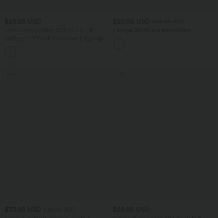
$25.95 USD
$20.95 USD
$43.95 USD
Extra Schnäppchen $23.49 USD
Lässige Shorts aus elastischem
Kunstleder mit hohem Bund und
Softlyzero™ Plush Crossover Leggings
Seitentaschen
mit Taschen
+16
Sale
Sale
$33.95 USD
$25.95 USD
$36.95 USD