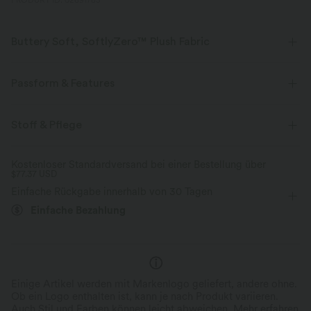
PRODUKT ID: 02691785
Buttery Soft, SoftlyZero™ Plush Fabric
Buttery soft, four-way stretch, and moisture-wicking comfort for all-day
wear.
Passform & Features
Butterweich
Vier-Wege-Stretch
Körperbetont
Rundhalsausschnitt
Crossover
Stoff & Pflege
überziehen
Yoga & Pilates
Unter der Brust
Atmungsaktiv
Feuchtigkeitsableitend
Kostenloser Standardversand bei einer Bestellung über
$77.37 USD
kurzärmlig
Hohe Dehnung
Vier-Wege-Stretch
Einfache Rückgabe innerhalb von 30 Tagen
Einfache Bezahlung
Einige Artikel werden mit Markenlogo geliefert, andere ohne.
Ob ein Logo enthalten ist, kann je nach Produkt variieren.
Auch Stil und Farben können leicht abweichen.
Mehr erfahren