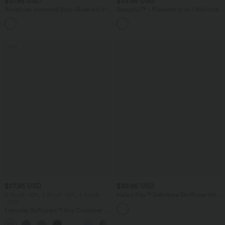
$31.95 USD
$33.95 USD
Ärmellose, oversized Büro-Bluse mit V-
Breezeful™ - Plissierter 2-in-1 Minirock
Ausschnitt - knitterfrei
mit hohem Bund, Taschen und
asymmetrischem Saum -
schnelltrocknend, extralang
Sale
$27.95 USD
$39.95 USD
2 Stück -10%, 3 Stück -15%, 4 Stück
Halara Flex™ Dehnbare Stoffhose mit
-20%
hohem Bund und Seitentasche hinten
Everyday Softlyzero™ Airy Crossover 2-
in-1-Mini-Tennisrock mit Seitentaschen-
+25
Lucid