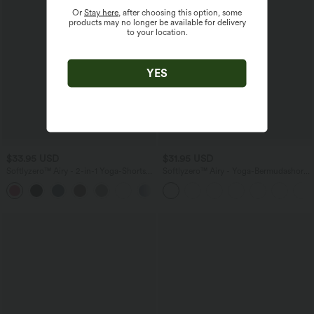
Or
Stay here
, after choosing this option, some
products may no longer be available for delivery
to your location.
YES
$33.95 USD
$31.95 USD
Softlyzero™ Airy - 2-in-1 Yoga-Shorts
Softlyzero™ Airy - Yoga-Bermudashorts
mit superhohem Bund, mehreren
mit hohem Bund, mehreren Taschen
+10
Taschen und InstantCool - 22,9 cm
und InstantCool