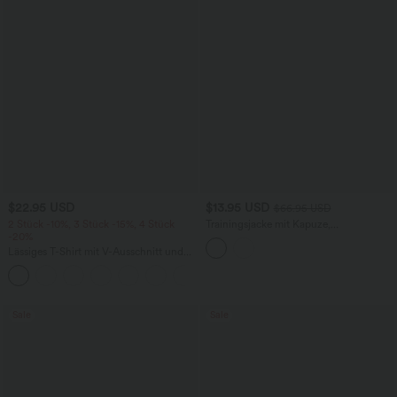
$22.95 USD
$13.95 USD
$66.95 USD
2 Stück -10%, 3 Stück -15%, 4 Stück
Trainingsjacke mit Kapuze,
-20%
Seitentaschen, langen Ärmeln und
Rüschensaum - UPF40+
Lässiges T-Shirt mit V-Ausschnitt und
kurzen Ärmeln
+9
Sale
Sale