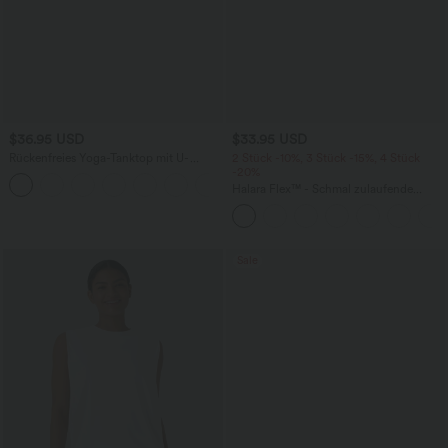
$36.95 USD
$33.95 USD
Rückenfreies Yoga-Tanktop mit U-
2 Stück -10%, 3 Stück -15%, 4 Stück
Ausschnitt, überkreuzten Trägern und
-20%
abgerundetem Saum
Halara Flex™ - Schmal zulaufende
Bürohose mit hohem Bund,
Seitentaschen und Waffelstoff
Sale