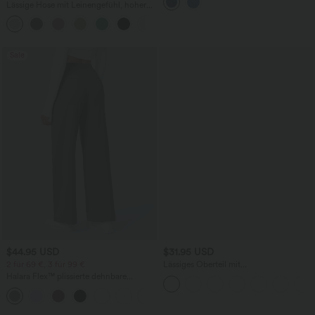
mehreren Taschen
Lässige Hose mit Leinengefühl, hoher
Taille, Kordelzug an der Seite und
+15
weitem Bein
Sale
$44.95 USD
$31.95 USD
2 für 69 €, 3 für 99 €
Lässiges Oberteil mit
Rundhalsausschnitt und
Halara Flex™ plissierte dehnbare
Fledermausärmeln
Stoffhose mit hohem Bund,
+23
Seitentaschen und geradem Bein