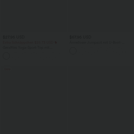
$27.95 USD
$67.95 USD
Extra Schnäppchen $25.73 USD
Ärmelloser Jumpsuit mit U-Boot-
Ausschnitt, Seitentaschen, seitlichen
Gerafftes Yoga-Sport-Top mit
Bindebändern, Streifen und InstantCool
Rundhalsausschnitt und kurzen Ärmeln
- Easy Peezy Edition
+11
- UPF50+
Sale