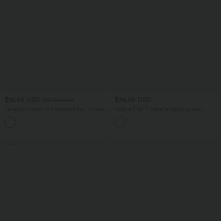
$19.95 USD
$36.95 USD
$37.95 USD
Lounge-Hemd mit Brusttasche, kurzen
Halara Flex™ Arbeitsleggings aus
Ärmeln und Streifen
elastischem Strick-Denim mit hohem
Bund und mehreren Taschen
Sale