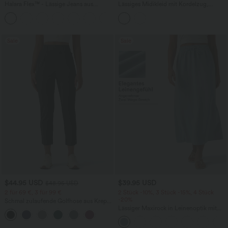
Halara Flex™ - Lässige Jeans aus
Lässiges Midikleid mit Kordelzug,
elastischem Strick-Denim mit hohem
Schlitz und geschwungenem Saum
Bund, mehreren Taschen,
Knopfverschluss und geradem Bein
Sale
Sale
$44.95 USD
$39.95 USD
$48.95 USD
2 für 69 €, 3 für 99 €
2 Stück -10%, 3 Stück -15%, 4 Stück
-20%
Schmal zulaufende Golfhose aus Krepp
mit hohem Bund und Seitentaschen
Lässiger Maxirock in Leinenoptik mit
hohem Bund und Kordelzug