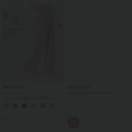
Sale
$42.95 USD
$28.95 USD
2 für 69 €, 3 für 99 €
Oversized Arbeits-Bluse mit V-
Ausschnitt und kurzen Ärmeln -
Halara Flex™ dehnbare Stoffhose mit
knitterfrei
hohem Bund, Waffelmuster,
+20
Seitentaschen und weitem Bein
Sale
Sale
-79%