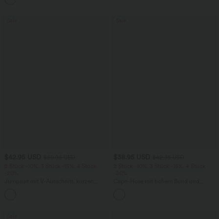
Sale
Sale
$42.95 USD
$38.95 USD
$50.95 USD
$42.95 USD
2 Stück -10%, 3 Stück -15%, 4 Stück
2 Stück -10%, 3 Stück -15%, 4 Stück
-20%
-20%
Jumpsuit mit V-Ausschnitt, kurzen
Capri-Hose mit hohem Bund und
Ärmeln, plissierten Seitentaschen und
Seitentaschen - leinenähnliches Material
+5
weitem Bein, fließendem Waffelmuster
Sale