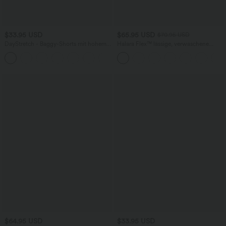
$33.95 USD
$65.95 USD
$70.95 USD
DayStretch - Baggy-Shorts mit hohem
Halara Flex™ lässige, verwaschene
Bund und Seitentaschen - 17,8 cm
Baggy Jeans aus elastischem Strick-
+4
Denim mit niedrigem Bund, Knopf,
Reißverschluss, mehreren Taschen und
weitem Bein
$64.95 USD
$33.95 USD