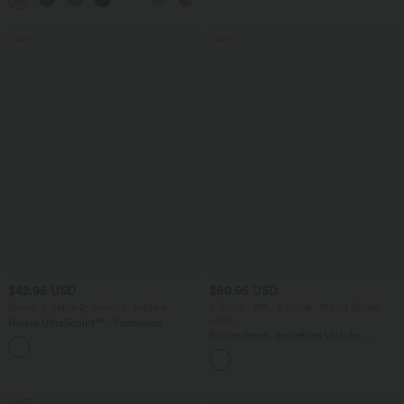
Sale
Sale
$42.95 USD
$50.95 USD
Nimm 3, zahle 2; nimm 6, zahle 4
2 Stück -10%, 3 Stück -15%, 4 Stück
-20%
Halara UltraSculpt™ - Formende
Workout-Leggings mit hohem Bund,
Rückenfreies, gedrehtes Urlaubs-
+13
Seitentaschen, Booty-Scrunch und
Maxikleid mit Seitentaschen und Schlitz
Bauchkontrolle
Sale