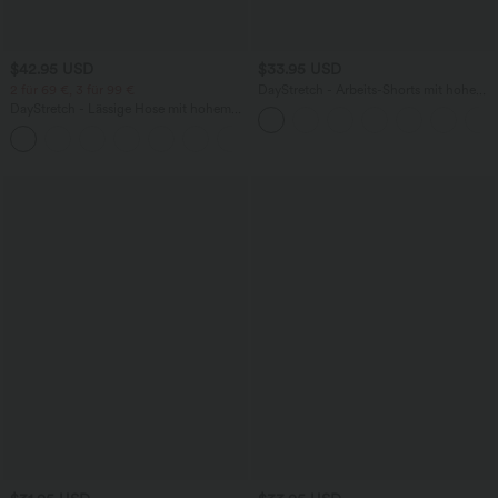
$42.95 USD
$33.95 USD
2 für 69 €, 3 für 99 €
DayStretch - Arbeits-Shorts mit hohem
Bund, Seitentaschen und weitem Bein
DayStretch - Lässige Hose mit hohem
Bund, Seitentaschen und Barrel-Leg
+5