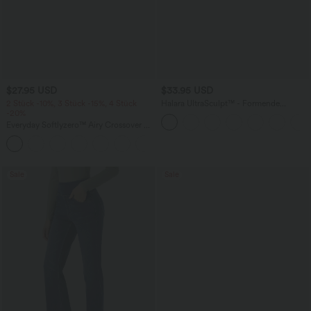
$27.95 USD
$33.95 USD
2 Stück -10%, 3 Stück -15%, 4 Stück
Halara UltraSculpt™ - Formende
-20%
Workout-Shorts mit hohe Bund,
Seitentaschen und Bauchkontrolle - 17,8
Everyday Softlyzero™ Airy Crossover 2-
cm
in-1-Mini-Tennisrock mit Seitentaschen-
+25
Lucid
Sale
Sale