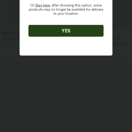
Or
Stay here
, after choosing this option, some
products may no longer be available for delivery
to your location.
YES
$33.95 USD
$25.95 USD
Lässiges Midikleid mit Kordelzug,
Extra Schnäppchen $20.13 USD
Schlitz und geschwungenem Saum
Arbeits-T-Shirt mit Rundhalsausschnitt
und kurzen Fledermausärmeln