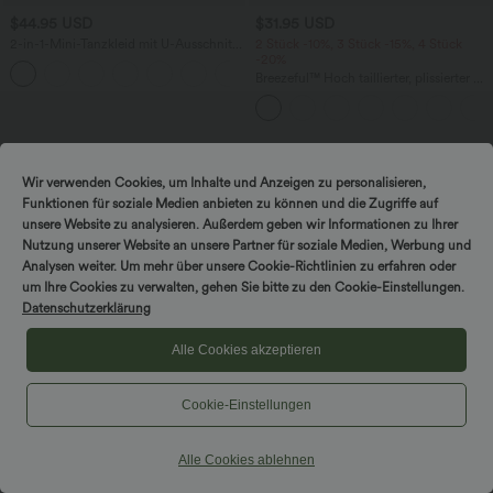
$44.95 USD
$31.95 USD
2-in-1-Mini-Tanzkleid mit U-Ausschnitt,
2 Stück -10%, 3 Stück -15%, 4 Stück
rückenfrei, verdrehter Ausschnitt,
-20%
+13
Seitentasche-Easy Peezy
Breezeful™ Hoch taillierter, plissierter 2-
in-1-Mini-Tanzrock mit Seiten- und
Gesäßtasche, asymmetrischem Saum
und schnelltrocknendem Schnitt
Wir verwenden Cookies, um Inhalte und Anzeigen zu personalisieren,
Funktionen für soziale Medien anbieten zu können und die Zugriffe auf
unsere Website zu analysieren. Außerdem geben wir Informationen zu Ihrer
Nutzung unserer Website an unsere Partner für soziale Medien, Werbung und
Analysen weiter. Um mehr über unsere Cookie-Richtlinien zu erfahren oder
um Ihre Cookies zu verwalten, gehen Sie bitte zu den Cookie-Einstellungen.
Datenschutzerklärung
Alle Cookies akzeptieren
Cookie-Einstellungen
Alle Cookies ablehnen
$61.95 USD
$28.95 USD
$67.95 USD
Halara Flex™ - Lässige Skinny-Jeans
limited time sale