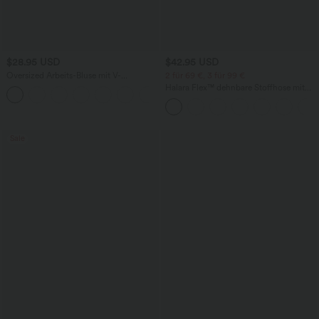
$28.95 USD
$42.95 USD
Oversized Arbeits-Bluse mit V-
2 für 69 €, 3 für 99 €
Ausschnitt und kurzen Ärmeln -
Halara Flex™ dehnbare Stoffhose mit
+1
knitterfrei
hohem Bund, Waffelmuster,
Seitentaschen und weitem Bein
Sale