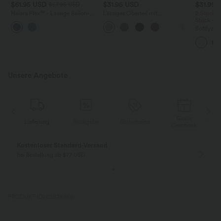
$61.95 USD
$31.95 USD
$31.95 
$67.95 USD
Halara Flex™ - Lässige Ballon-
Lässiges Oberteil mit
2 Stück -
Joggers aus Denim mit
Rundhalsausschnitt und
Stück -2
mittelhohem Bund und
Fledermausärmeln
Softlyzer
mehreren Taschen
Shorts m
mehreren
InstantCo
Unsere Angebote
Gratis
g
Rückgabe
Gutscheine
Lieferung
Geschenk
Gratis Rückgabe
Einfache Rückg
nur für Neukunden in Deutschland
innerhalb 30 Tage
PRODUKT ID: 02638965