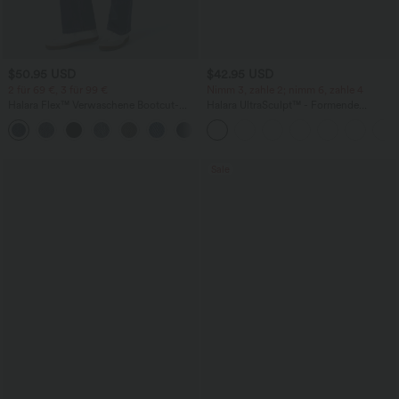
$50.95 USD
$42.95 USD
2 für 69 €, 3 für 99 €
Nimm 3, zahle 2; nimm 6, zahle 4
Halara Flex™ Verwaschene Bootcut-
Halara UltraSculpt™ - Formende
Jeans aus elastischem Strick-Denim mit
Workout-Leggings mit hohem Bund,
+5
hohem Bund und mehrere Taschen
Seitentaschen, Booty-Scrunch und
Bauchkontrolle
Sale