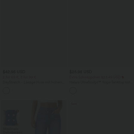
$42.95 USD
$25.95 USD
2 für 69 €, 3 für 99 €
Extra Schnäppchen $23.49 USD
DayStretch - Lässige Hose mit hohem
Halara UltraSculpt™ Yoga-Tanktop mit
Bund, Seitentaschen und Barrel-Leg
doppelten Trägern und gedrehtem
+5
Rücken
Sale