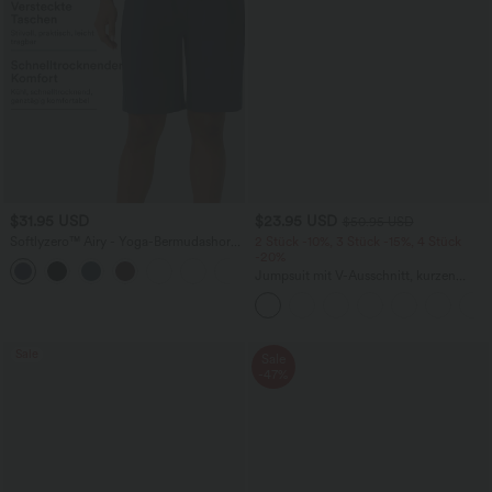
$31.95 USD
$23.95 USD
$50.95 USD
Softlyzero™ Airy - Yoga-Bermudashorts
2 Stück -10%, 3 Stück -15%, 4 Stück
mit hohem Bund, mehreren Taschen
-20%
+16
und InstantCool
Jumpsuit mit V-Ausschnitt, kurzen
Ärmeln, plissierten Seitentaschen und
weitem Bein, fließendem Waffelmuster
Sale
Sale
-47%