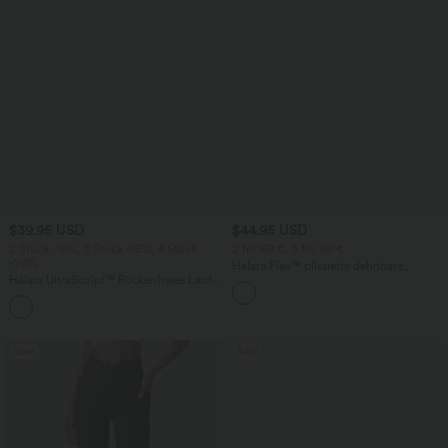
$39.95 USD
$44.95 USD
2 Stück -10%, 3 Stück -15%, 4 Stück
2 für 69 €, 3 für 99 €
-20%
Halara Flex™ plissierte dehnbare
Halara UltraSculpt™ Rückenfreies Lauf-
Stoffhose mit hohem Bund,
Tanktop mit U-Ausschnitt und
Seitentaschen und geradem Bein
+11
überkreuztem, abgerundetem Saum
Sale
Sale