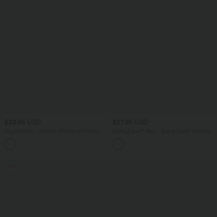
$33.95 USD
$27.95 USD
DayStretch - Arbeits-Shorts mit hohem
SoftlyZero™ Airy - Super hoch taillierte
Bund, Seitentaschen und weitem Bein
2-in-1-Yoga-Shorts mit Gesäßtasche
+11
und Seitentasche-längere Länge
Sale