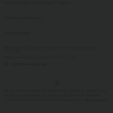
Soft and Light, SoftlyZero™ Fabric
Unser charakteristischer Stoff ist leichtgewichtig und butterweich - fast
so, als ob du nichts tragen würdest.
Passform & Features
Butterweich
Vier-Wege-Stretch
Crossover-Bund
Seitentaschen
überziehen
Stoff & Pflege
Yoga & Pilates
Capri
mit hohem Bund
Atmungsaktiv
Feuchtigkeitsableitend
Kostenloser Standardversand bei einer Bestellung über
$77.37 USD
eng geschnitten
Hohe Dehnung
Vier-Wege-Stretch
Einfache Rückgabe innerhalb von 30 Tagen
Skinny / Hauteng
Einfache Bezahlung
Einige Artikel werden mit Markenlogo geliefert, andere ohne.
Ob ein Logo enthalten ist, kann je nach Produkt variieren.
Auch Stil und Farben können leicht abweichen.
Mehr erfahren