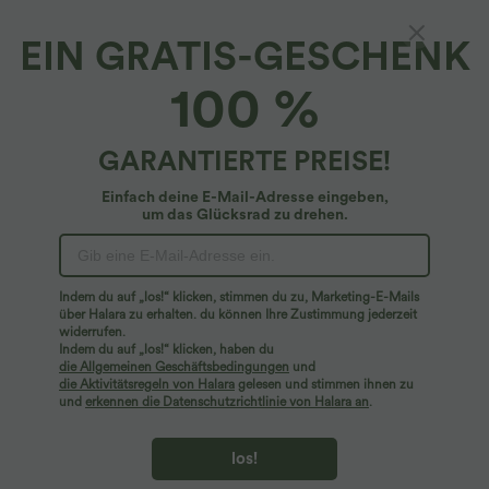
EIN GRATIS-GESCHENK
SoftlyZero™*
100 %
Softlyzero™ Plus-Size Crossover Capri-Yoga-
Leggings mit hohem Bund und Seitentaschen
4.8
(
257
)
GARANTIERTE PREISE!
$42.95 USD
Einfach deine E-Mail-Adresse eingeben,
um das Glücksrad zu drehen.
Indem du auf „los!“ klicken, stimmen du zu, Marketing-E-Mails
über Halara zu erhalten. du können Ihre Zustimmung jederzeit
widerrufen.
Indem du auf „los!“ klicken, haben du
die Allgemeinen Geschäftsbedingungen
und
die Aktivitätsregeln von Halara
gelesen und stimmen ihnen zu
und
erkennen die Datenschutzrichtlinie von Halara an
.
los!