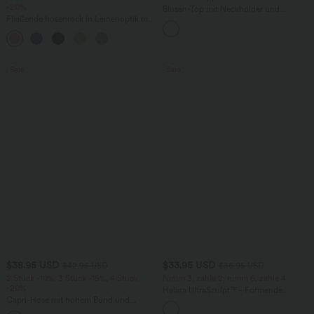
-20%
Blusen-Top mit Neckholder und
Fließende hosenrock in Leinenoptik mit
Schlüssellochausschnitt, plissiert,
mittelhohem Bund, Seitentaschen und
ärmellos, abgerundeter Saum
+1
weitem Bein
Sale
Sale
$38.95 USD
$33.95 USD
$42.95 USD
$36.95 USD
2 Stück -10%, 3 Stück -15%, 4 Stück
Nimm 3, zahle 2; nimm 6, zahle 4
-20%
Halara UltraSculpt™ - Formende
Capri-Hose mit hohem Bund und
Workout-Leggings mit hohem Bund,
Seitentaschen - leinenähnliches Material
Seitentaschen und Bauchkontrolle