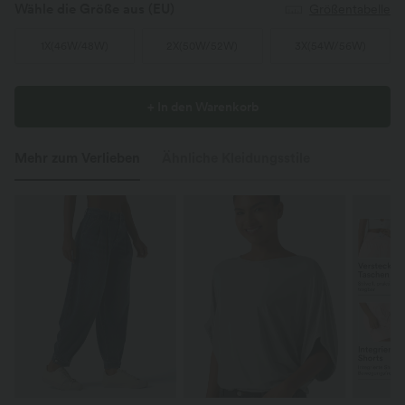
Wähle die Größe aus
(EU)
Größentabelle
1X
(
46W/48W
)
2X
(
50W/52W
)
3X
(
54W/56W
)
+ In den Warenkorb
Mehr zum Verlieben
Ähnliche Kleidungsstile