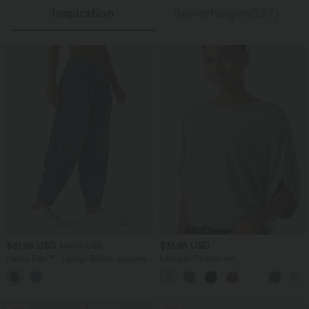
Inspiration
Bewertungen(257)
$61.95 USD
$31.95 USD
$67.95 USD
Halara Flex™ - Lässige Ballon-Joggers
Lässiges Oberteil mit
aus Denim mit mittelhohem Bund und
Rundhalsausschnitt und
mehreren Taschen
Fledermausärmeln
Sale
Sale