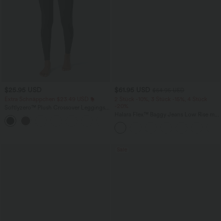
$25.95 USD
$61.95 USD
$64.95 USD
Extra Schnäppchen $23.49 USD
2 Stück -10%, 3 Stück -15%, 4 Stück
-20%
Softlyzero™ Plush Crossover Leggings
mit Taschen
Halara Flex™ Baggy Jeans Low Rise mit
+16
Knopf und Reißverschluss, mehreren
Taschen, weitem Bein
Sale