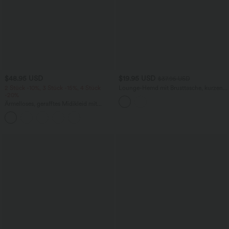
$48.95 USD
$19.95 USD
$37.95 USD
2 Stück -10%, 3 Stück -15%, 4 Stück
Lounge-Hemd mit Brusttasche, kurzen
-20%
Ärmeln und Streifen
Ärmelloses, gerafftes Midikleid mit
eckigem Ausschnitt, integriertem BH
und überkreuztem Rückendesign