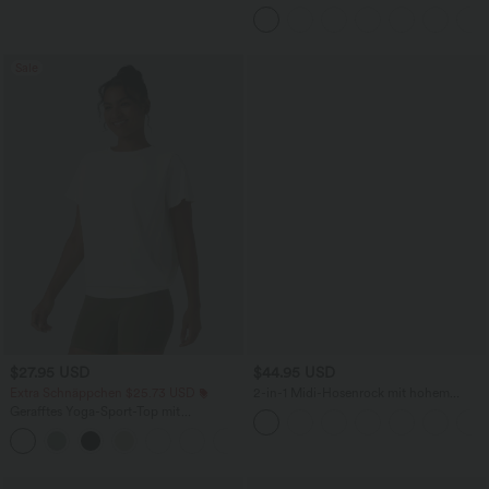
hohem Bund und Kordelzug
Sale
$27.95 USD
$44.95 USD
Extra Schnäppchen $25.73 USD
2-in-1 Midi-Hosenrock mit hohem
Bund, Seitentaschen, Kordelzug und
Gerafftes Yoga-Sport-Top mit
kontrastierendem Netz
Rundhalsausschnitt und kurzen Ärmeln
+11
- UPF50+