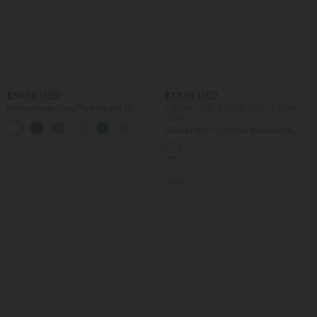
$36.95 USD
$33.95 USD
Rückenfreies Yoga-Tanktop mit U-
2 Stück -10%, 3 Stück -15%, 4 Stück
Ausschnitt, überkreuzten Trägern und
-20%
abgerundetem Saum
Halara Flex™ - Schmal zulaufende
Bürohose mit hohem Bund,
Seitentaschen und Waffelstoff
Sale