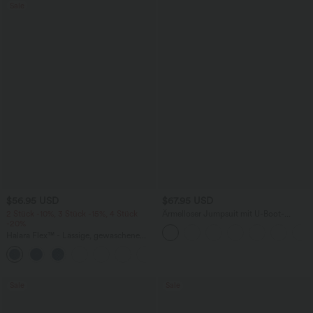
Sale
$56.95 USD
$67.95 USD
2 Stück -10%, 3 Stück -15%, 4 Stück
Ärmelloser Jumpsuit mit U-Boot-
-20%
Ausschnitt, Seitentaschen, seitlichen
Bindebändern, Streifen und InstantCool
Halara Flex™ - Lässige, gewaschene
- Easy Peezy Edition
Baggy-Jeans aus drapiertem Lyocell mit
mittelhohem Bund, mehreren Taschen
und weitem Bein
Sale
Sale