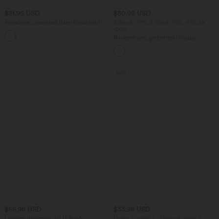
$31.95 USD
$50.95 USD
Ärmellose, oversized Büro-Bluse mit V-
2 Stück -10%, 3 Stück -15%, 4 Stück
Ausschnitt - knitterfrei
-20%
Rückenfreies, gedrehtes Urlaubs-
Maxikleid mit Seitentaschen und Schlitz
Sale
$56.95 USD
$33.95 USD
Lässiger Jumpsuit mit U-Boot-
Nimm 2, zahle 1；Nimm 4, zahle 2