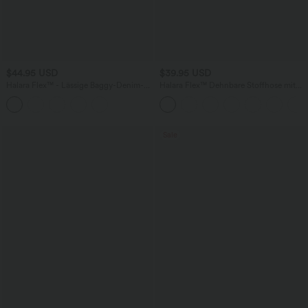
$44.95 USD
$39.95 USD
Halara Flex™ - Lässige Baggy-Denim-
Halara Flex™ Dehnbare Stoffhose mit
Shorts mit hohem Crossover-Bund und
hohem Bund und Seitentasche hinten
mehreren Taschen
Sale