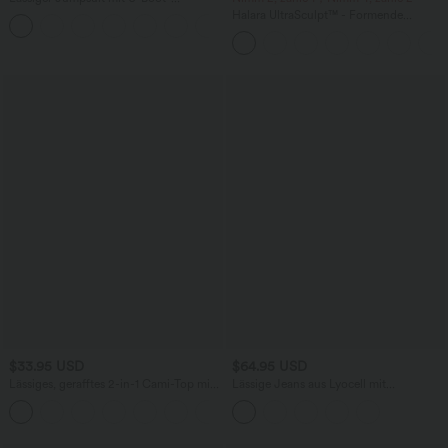
Ausschnitt, Seitentaschen, kurzen
Halara UltraSculpt™ - Formende
Ärmeln und Kordelzug - Easy Peezy
Workout-Leggings mit hohem Bund,
Edition
Seitentaschen und Bauchkontrolle - 12,7
cm
$33.95 USD
$64.95 USD
Lässiges, gerafftes 2-in-1 Cami-Top mit
Lässige Jeans aus Lyocell mit
verstellbaren Trägern und integriertem
mittelhohem Bund, mehreren Taschen
BH
und Kordelzug