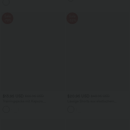
+7
Sale
Sale
-79%
-52%
$13.95 USD
$20.95 USD
$66.95 USD
$43.95 USD
Trainingsjacke mit Kapuze,
Lässige Shorts aus elastischem
Seitentaschen, langen Ärmeln und
Kunstleder mit hohem Bund und
Rüschensaum - UPF40+
Seitentaschen