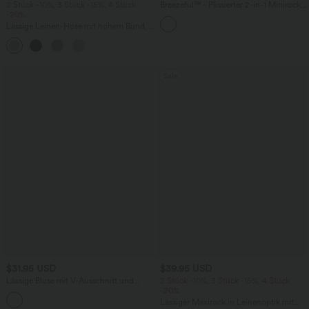
2 Stück -10%, 3 Stück -15%, 4 Stück
Breezeful™ - Plissierter 2-in-1 Minirock
-20%
mit hohem Bund, Taschen und
asymmetrischem Saum -
Lässige Leinen-Hose mit hohem Bund,
schnelltrocknend, extralang
Kordelzug, weitem Bein und Taschen
+5
Sale
$31.95 USD
$39.95 USD
Lässige Bluse mit V-Ausschnitt und
2 Stück -10%, 3 Stück -15%, 4 Stück
kurzen Puffärmeln
-20%
Lässiger Maxirock in Leinenoptik mit