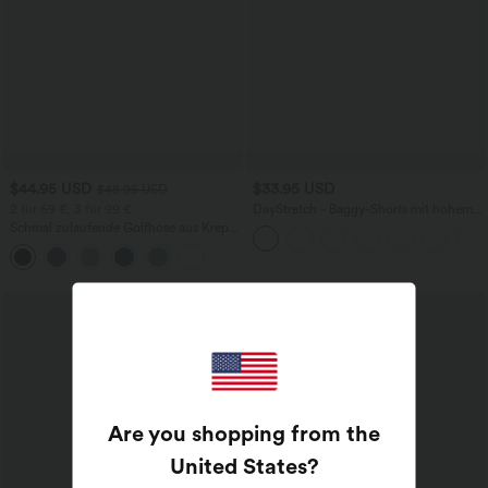
$44.95 USD
$33.95 USD
$48.95 USD
2 für 69 €, 3 für 99 €
DayStretch - Baggy-Shorts mit hohem
Bund und Seitentaschen - 17,8 cm
Schmal zulaufende Golfhose aus Krepp
mit hohem Bund und Seitentaschen
Sale
Are you shopping from the
United States
?