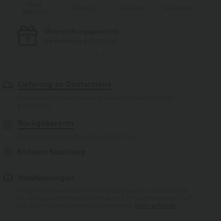
Gratis
Lieferung
Rückgabe
Gutscheine
Li
Geschenk
Kostenloser Standard-Versand
bei Bestellung ab $77 USD
Lieferung an Deutschland
Kostenloser Standardversand bei einer Bestellung über
$77.37 USD
Rückgaberecht
Einfache Rückgabe innerhalb von 30 Tagen
Einfache Bezahlung
Notifizierungen
Einige Artikel werden mit Markenlogo geliefert, andere ohne.
Ob ein Logo enthalten ist, kann je nach Produkt variieren. Auch
Stil und Farben können leicht abweichen.
Mehr erfahren