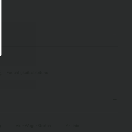
Feuchtigkeitsableitend
g
Vier-Wege-Stretch
A-Linie