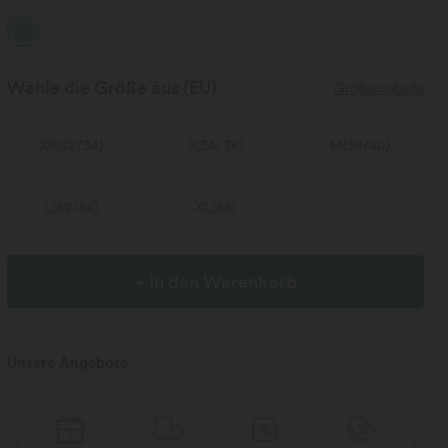
Wähle die Größe aus
(EU)
Größentabelle
XS
(
32/34
)
S
(
34/36
)
M
(
38/40
)
L
(
42/44
)
XL
(
46
)
+ In den Warenkorb
Unsere Angebote