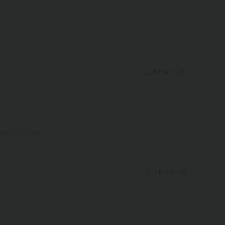
Hilfreich
(
0
)
nalen Text ansehen
Hilfreich
(
0
)