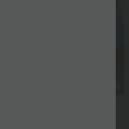
Gratis
Gratis
Lieferung
Rückgabe
Gutscheine
Geschenk
Geschenk