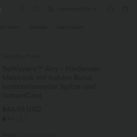
Deutschland
(
USD
)
ts | Bikers
Oberteile
Jeans | Denim
Leggings
Plus-Size
SoftlyZero™ Airy*
Softlyzero™ Airy - Fließender
Maxirock mit hohem Bund,
kontrastierender Spitze und
InstantCool
$44.95 USD
4.2
(
5
)
Farbe
Light Grey Blue