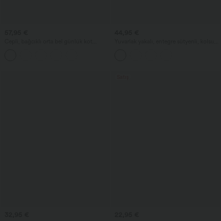
57,95 €
44,95 €
Cepli, bağcıklı orta bel günlük kot
Yuvarlak yakalı, entegre sütyenli, kolsuz,
pantolon
fırfırlı etek uçlu midi günlük elbise
Satış
32,95 €
22,95 €