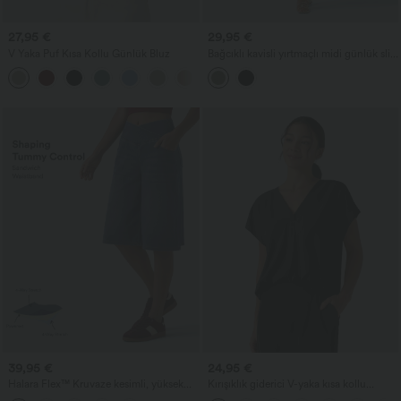
27,95 €
29,95 €
V Yaka Puf Kısa Kollu Günlük Bluz
Bağcıklı kavisli yırtmaçlı midi günlük slip
elbise
39,95 €
24,95 €
Halara Flex™ Kruvaze kesimli, yüksek
Kırışıklık giderici V-yaka kısa kollu
belli, karın toparlayıcı etkili denim salaş
oversize iş bluz