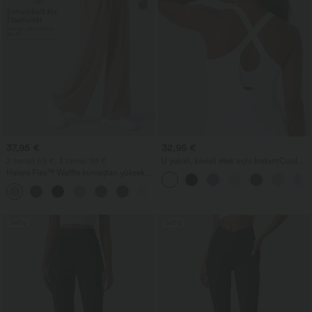
37,95 €
32,95 €
2 tanesi 69 €, 3 tanesi 99 €
U yakalı, kavisli etek uçlu InstantCool
yoga atlet - UPF50+
Halara Flex™ Waffle kumaştan yüksek
bel, cepli, geniş paça iş pantolonları
+20
Satış
Satış