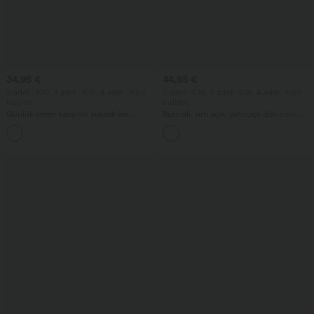
34,95 €
44,95 €
2 adet -%10, 3 adet -%15, 4 adet -%20
2 adet -%10, 3 adet -%15, 4 adet -%20
indirim
indirim
Günlük keten karışımlı yüksek bel
Burmalı, sırtı açık, yırtmaçlı dökümlü
bağcıklı geniş paçalı cepli pantolon
maksi tatil elbisesi, cepli
+5