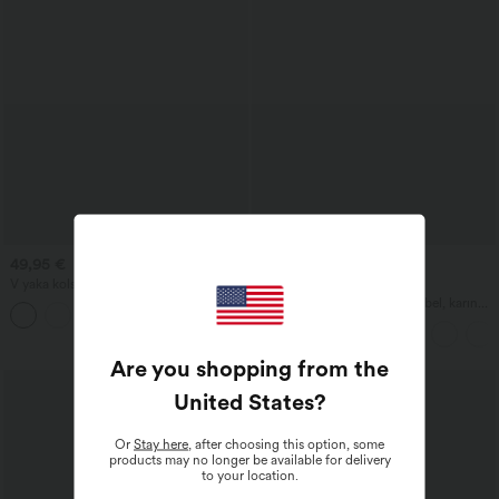
49,95 €
29,95 €
32,95 €
V yaka kolsuz 2 yönlü fermuarlı midi iş
3 al, 2 öde; 6 al, 4 öde
elbisesi, cepli
Halara UltraSculpt™ Yüksek bel, karın
kontrolü sağlayan, cepli şekillendirici
antrenman taytı
Are you shopping from the
United States
?
Or
Stay here
, after choosing this option, some
products may no longer be available for delivery
to your location.