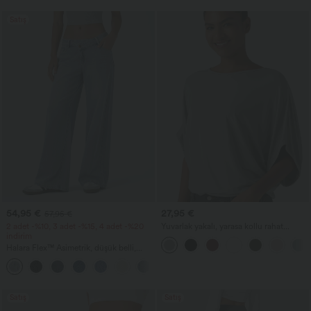
Satış
54,95 €
27,95 €
57,95 €
2 adet -%10, 3 adet -%15, 4 adet -%20
Yuvarlak yakalı, yarasa kollu rahat
indirim
günlük bluz
Halara Flex™ Asimetrik, düşük belli,
fermuarlı cepli, bol geniş paça, yıkanmış
+5
günlük kot pantolon
Satış
Satış