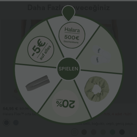
Daha Fazla Seveceğiniz
Satış
54,95 €
34,95 €
59,95 €
Halara Flex™ orta bel, kot kumaşından
2 adet -%10, 3 adet -%15, 4 adet -%20
günlük cepli balon jogger pantolon
indirim
Yüksek belli, bağcıklı, cepli, geniş paça,
bol kesim, günlük keten hissi veren
pantolon