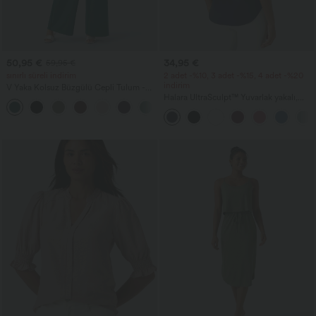
50,95 €
34,95 €
59,95 €
sınırlı süreli indirim
2 adet -%10, 3 adet -%15, 4 adet -%20
indirim
V Yaka Kolsuz Büzgülü Cepli Tulum -
Easy Peezy
Halara UltraSculpt™ Yuvarlak yakalı,
+7
kavisli etek uçlu antrenman atlet