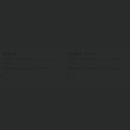
19,95 €
34,95 €
37,95 €
2 adet -%10, 3 adet -%15, 4 adet -%20
2 adet -%10, 3 adet -%15, 4 adet -%20
indirim
indirim
V yaka kısa kollu günlük tişört
Yüksek bel, fermuarlı cepli kısa paça
keten görünümlü pantolon
+9
Satış