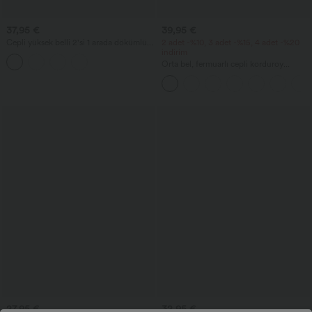
37,95 €
39,95 €
Cepli yüksek belli 2'si 1 arada dökümlü
2 adet -%10, 3 adet -%15, 4 adet -%20
midi dans eteği.
indirim
Orta bel, fermuarlı cepli korduroy
günlük pantolon
27,95 €
32,95 €