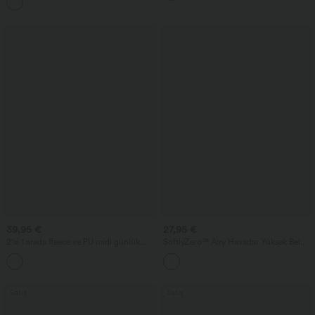
39,95 €
27,95 €
2'si 1 arada fleece ve PU midi günlük
SoftlyZero™ Airy Havadar Yüksek Bel
etek, yüksek belli, karın toparlayıcı,
Cepli InstantCool teknolojili Yoga
büzgülü ve kavisli etek ucu
Bermuda Şort
Satış
Satış