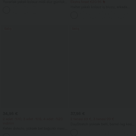
Yuvarlak yakalı kolsuz midi düz günlük
Ekstra fırsat €20.95
atlet elbise, cepli
Halter yakalı kolsuz iş bluzu, arkada
anahtar deliği detayı ve kavisli etek ucu
Satış
Satış
34,95 €
37,95 €
2 adet -%10, 3 adet -%15, 4 adet -%20
2 tanesi 69 €, 3 tanesi 99 €
indirim
DayStretch yüksek belli, barrel-leg kesim
Keten dokulu, yüksek bel bağcıklı maxi
günlük pantolon, cepli
rahat etek