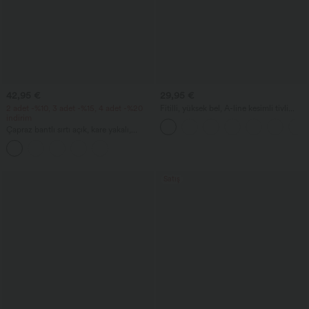
42,95 €
29,95 €
2 adet -%10, 3 adet -%15, 4 adet -%20
Fitilli, yüksek bel, A-line kesimli tivli
indirim
maxi günlük etek
Çapraz bantlı sırtı açık, kare yakalı,
kolsuz, büzgülü, entegre sütyenli midi,
tatil için bol dökümlü milkmaid tarzı
elbise
Satış