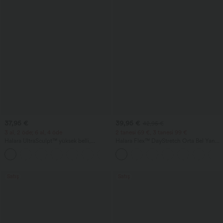
37,95 €
39,95 €
42,95 €
3 al, 2 öde; 6 al, 4 öde
2 tanesi 69 €, 3 tanesi 99 €
Halara UltraSculpt™ yüksek belli,
Halara Flex™ DayStretch Orta Bel Yan
büzgülü popo kaldırma efektli, karın
Fermuarlı Cepli İş Flare Pantolon
+13
kontrolü sağlayan, cepli şekillendirici
antrenman taytı
Satış
Satış