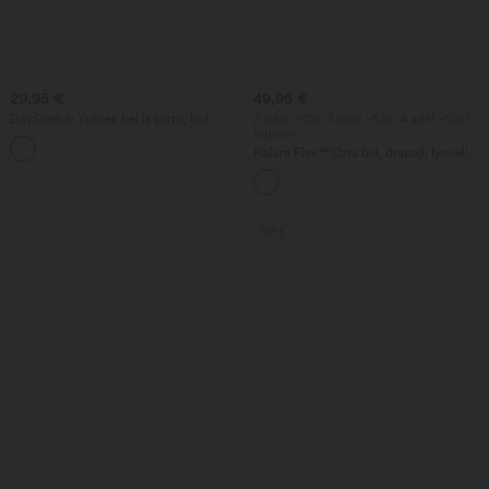
29,95 €
49,95 €
DayStretch Yüksek bel iş şortu, bol
2 adet -%10, 3 adet -%15, 4 adet -%20
kesim, 4'' ve cepli
indirim
+11
Halara Flex™ Orta bel, drapajlı lyocell
kumaştan, yıkamalı, günlük, bol ve geniş
paçalı cepli kot pantolon.
Satış