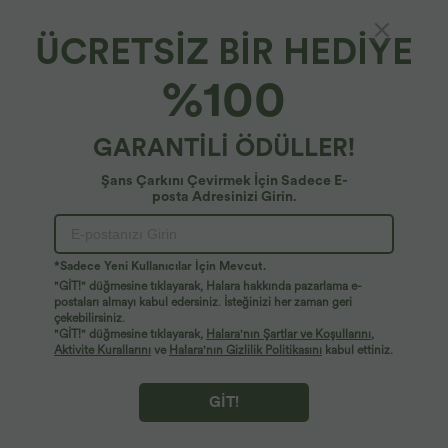
ÜCRETSİZ BİR HEDİYE
%100
GARANTİLİ ÖDÜLLER!
Şans Çarkını Çevirmek İçin Sadece E-
posta Adresinizi Girin.
Ups!
Aradığınız sayfayı bulamıyoruz.
*Sadece Yeni Kullanıcılar İçin Mevcut.
"GİT!" düğmesine tıklayarak, Halara hakkında pazarlama e-
postaları almayı kabul edersiniz. İsteğinizi her zaman geri
çekebilirsiniz.
Daha Fazla Alışveriş Yap
"GİT!" düğmesine tıklayarak,
Halara'nın Şartlar ve Koşullarını
,
Aktivite Kurallarını
ve
Halara'nın Gizlilik Politikasını
kabul ettiniz.
GİT!