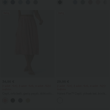
Bermuda şort, cepli
Satış
Satış
34,95 €
29,95 €
2 adet -%10, 3 adet -%15, 4 adet -%20
2 adet -%10, 3 adet -%15, 4 adet -%20
indirim
indirim
Cepli, orta belli, geniş paçalı, dökümlü
Halara Flex™ Cepli, yüksek bel, konik
keten görünümlü pantolon
kesimli waffle iş pantolonu
+1