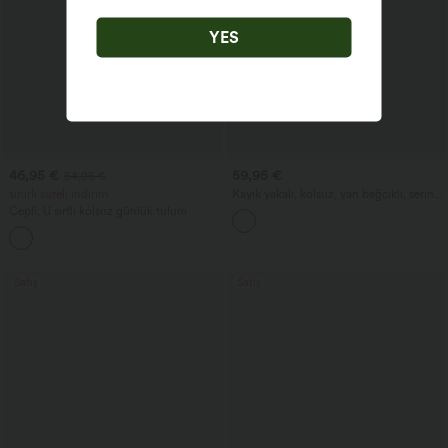
YES
46,95 €
59,95 €
54,95 €
sınırlı süreli indirim
Kayık yakalı, kolsuz, yan bağcıklı, serin
hissettiren çizgili cepli iş tulumu — Easy
Cepli, U sırtlı kolsuz günlük tulum
Peezy Sürümü
+10
Satış
Satış