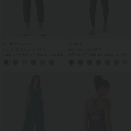
39,95 €
22,95 €
42,95 €
2 tanesi 69 €, 3 tanesi 99 €
Ekstra fırsat €20.95
Cepli yüksek bel konik kesim krepe golf
SoftlyZero™ Cepli düz çapraz bel tayt
pantolonu
Satış