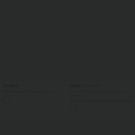
Satış
24,95 €
38,95 €
44,95 €
Yuvarlak yakalı, büzgülü, serin
2 adet -%10, 3 adet -%15, 4 adet -%20
dokunuşlu yoga atlet - UPF50+
indirim
+16
V yakalı kısa kollu yan cepli geniş paçalı
dökümlü waffle kumaşlı günlük tulum.
Satış