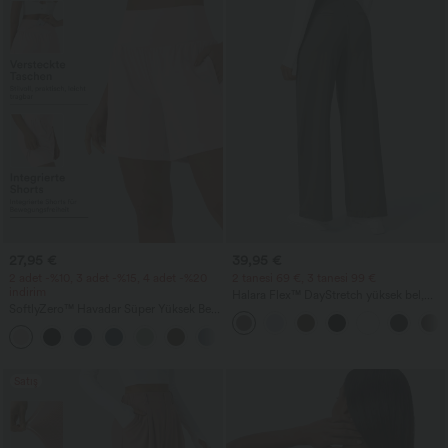
27,95 €
39,95 €
2 adet -%10, 3 adet -%15, 4 adet -%20
2 tanesi 69 €, 3 tanesi 99 €
indirim
Halara Flex™ DayStretch yüksek bel,
SoftlyZero™ Havadar Süper Yüksek Bel
cepli düz paça iş pantolonu
2'si 1 Arada InstantCool yoga şortu, 7"
+23
cepli
Satış