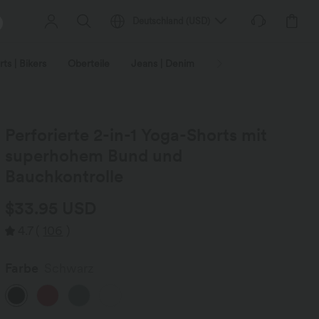
Deutschland
(
USD
)
ts | Bikers
Oberteile
Jeans | Denim
Leggings
Plus-Size
Perforierte 2-in-1 Yoga-Shorts mit
superhohem Bund und
Bauchkontrolle
$33.95 USD
4.7
(
106
)
Farbe
Schwarz