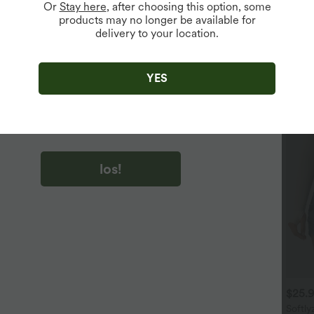
Or
Stay here
, after choosing this option, some
products may no longer be available for
delivery to your location.
u auf „los!“ klicken, stimmen du zu, Marketing-E-Mails über
zu erhalten. du können Ihre Zustimmung jederzeit widerrufen.
YES
u auf „los!“ klicken, haben du
lgemeinen Geschäftsbedingungen
und
ivitätsregeln von Halara
gelesen und stimmen ihnen zu und
n die Datenschutzrichtlinie von Halara an
.
los!
$31.95 USD
$33.95 USD
$25.
oftlyzero™ Airy - 2-in-1
2-in-1 Hawaii-Shorts mit
Softly