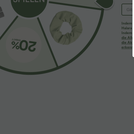
Indem d
Halara 
Indem d
Mehr zum Verlieben
Ähnliche Kleidungsstile
die Al
die Akt
erkenne
$39.95 USD
$31.95 USD
SoftlyZero™ - 2-in-1 Lauf-
Softlyzero™ QuickDry - 2-in-1
S