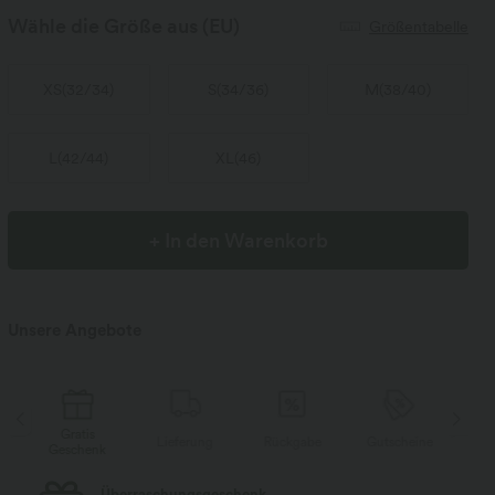
Wähle die Größe aus
(EU)
Größentabelle
XS
(
32/34
)
S
(
34/36
)
M
(
38/40
)
L
(
42/44
)
XL
(
46
)
+ In den Warenkorb
Unsere Angebote
Gratis
Lieferung
Rückgabe
Gutscheine
Li
Geschenk
Kostenloser Standard-Versand