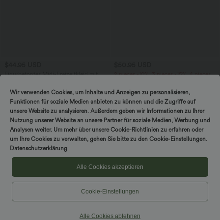
$44.95 USD
$50.95 USD
Figurbetontes Midi-Freizeitkleid mit
2 pieces -10%, 3 pieces -15%, 4 pieces
Schlitz, rückenfreiem Korsett mit
-20%
+6
quadratischem Ausschnitt und Rüschen
Fließender 2-in-1 Maxi-Flare-
Wir verwenden Cookies, um Inhalte und Anzeigen zu personalisieren,
Freizeitrock mit hohem Bund,
Funktionen für soziale Medien anbieten zu können und die Zugriffe auf
Seitentaschen und kontrastierendem
Netzstoff
unsere Website zu analysieren. Außerdem geben wir Informationen zu Ihrer
Nutzung unserer Website an unsere Partner für soziale Medien, Werbung und
Analysen weiter. Um mehr über unsere Cookie-Richtlinien zu erfahren oder
um Ihre Cookies zu verwalten, gehen Sie bitte zu den Cookie-Einstellungen.
Datenschutzerklärung
Alle Cookies akzeptieren
Cookie-Einstellungen
Alle Cookies ablehnen