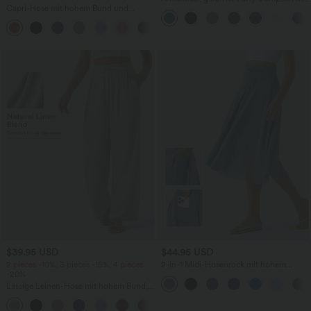
Capri-Hose mit hohem Bund und
V-Ausschnitt, Seitentaschen und
Seitentaschen - leinenähnliches Material
unsichtbarem Reißverschluss - pipi-
+7
praktisch
$39.95 USD
$44.95 USD
2 pieces -10%, 3 pieces -15%, 4 pieces
2-in-1 Midi-Hosenrock mit hohem
-20%
Bund, Seitentaschen, Kordelzug und
kontrastierendem Netz
Lässige Leinen-Hose mit hohem Bund,
Kordelzug, weitem Bein und Taschen
+5