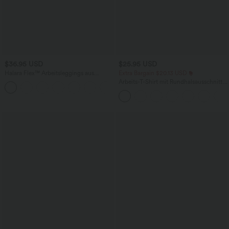
$36.95 USD
$25.95 USD
Halara Flex™ Arbeitsleggings aus
Extra Bargain $20.13 USD
elastischem Strick-Denim mit hohem
Arbeits-T-Shirt mit Rundhalsausschnitt
+1
Bund und mehreren Taschen
und kurzen Fledermausärmeln