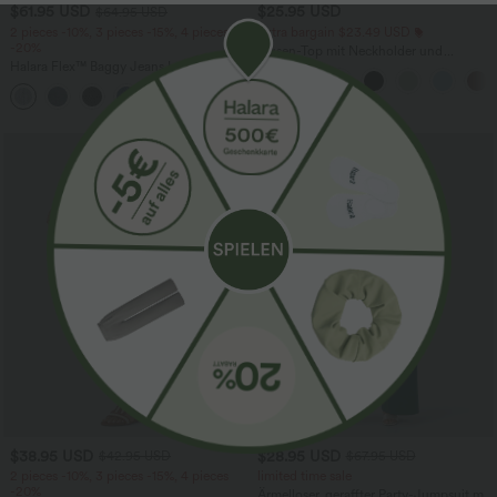
$61.95 USD
$25.95 USD
$64.95 USD
2 pieces -10%, 3 pieces -15%, 4 pieces
Extra bargain $23.49 USD
-20%
Blusen-Top mit Neckholder und
Halara Flex™ Baggy Jeans Low Rise mit
Schlüssellochausschnitt, plissiert,
Knopf und Reißverschluss, mehreren
ärmellos, abgerundeter Saum
+5
Taschen, weitem Bein
SALE
$38.95 USD
$28.95 USD
$42.95 USD
$67.95 USD
2 pieces -10%, 3 pieces -15%, 4 pieces
limited time sale
-20%
Ärmelloser, geraffter Party-Jumpsuit mit