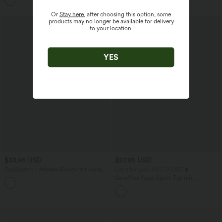
Or
Stay here
, after choosing this option, some
products may no longer be available for delivery
to your location.
YES
$33.95 USD
$27.95 USD
DayStretch - Arbeits-Shorts mit hohem
Extra bargain $25.73 USD
Bund, Seitentaschen und weitem Bein
Gerafftes Yoga-Sport-Top mit
+11
Rundhalsausschnitt und kurzen Ärmeln
- UPF50+