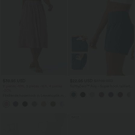
$39.95 USD
$22.95 USD
$27.95 USD
2 pieces -10%, 3 pieces -15%, 4 pieces
SoftlyZero™ Airy - Super hoch taillierte
-20%
2-in-1-Yoga-Shorts mit Gesäßtasche
und Seitentasche-längere Länge
Fließende hosenrock in Leinenoptik mit
mittelhohem Bund, Seitentaschen und
+1
weitem Bein
SALE