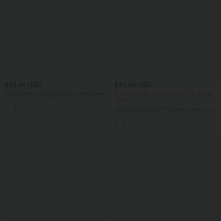
$33.95 USD
$39.95 USD
DayStretch - Baggy-Shorts mit hohem
2 pieces -10%, 3 pieces -15%, 4 pieces
Bund und Seitentaschen - 17,8 cm
-20%
+4
Halara UltraSculpt™ Rückenfreies Lauf-
Tanktop mit U-Ausschnitt und
überkreuztem, abgerundetem Saum