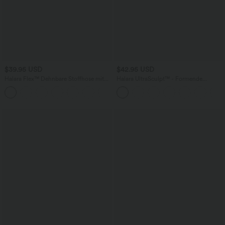
$39.95 USD
$42.95 USD
Halara Flex™ Dehnbare Stoffhose mit
Halara UltraSculpt™ - Formende
hohem Bund und Seitentasche hinten
Workout-Leggings mit hohem Bund,
+13
Seitentaschen, Booty-Scrunch und
Bauchkontrolle