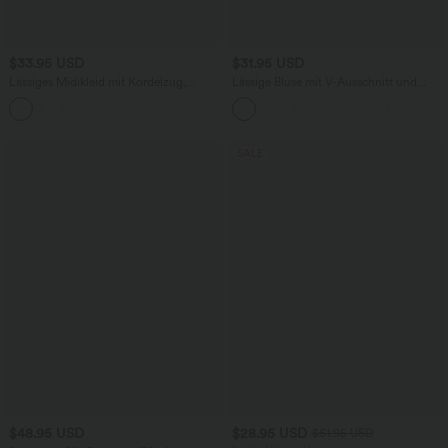
$33.95 USD
$31.95 USD
Lässiges Midikleid mit Kordelzug,
Lässige Bluse mit V-Ausschnitt und
Schlitz und geschwungenem Saum
kurzen Puffärmeln
SALE
$48.95 USD
$28.95 USD
$61.95 USD