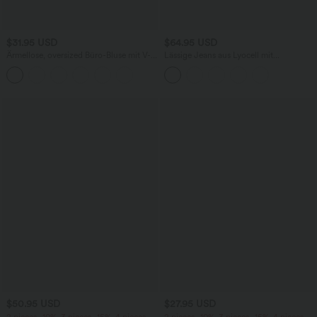
$31.95 USD
$64.95 USD
Ärmellose, oversized Büro-Bluse mit V-
Lässige Jeans aus Lyocell mit
Ausschnitt - knitterfrei
mittelhohem Bund, mehreren Taschen
und Kordelzug
$50.95 USD
$27.95 USD
2 pieces -10%, 3 pieces -15%, 4 pieces
2 pieces -10%, 3 pieces -15%, 4 pieces