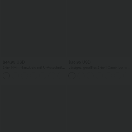
$44.95 USD
$33.95 USD
2-in-1-Mini-Tanzkleid mit U-Ausschnitt,
Lässiges, gerafftes 2-in-1 Cami-Top mit
rückenfrei, verdrehter Ausschnitt,
verstellbaren Trägern und integriertem
+13
Seitentasche-Easy Peezy
BH