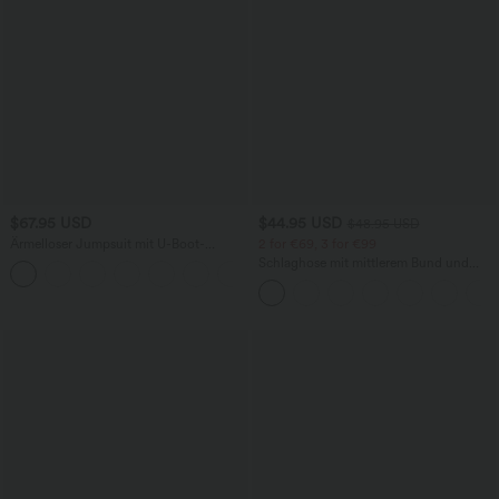
$67.95 USD
$44.95 USD
$48.95 USD
Ärmelloser Jumpsuit mit U-Boot-
2 for €69, 3 for €99
Ausschnitt, Seitentaschen, seitlichen
Schlaghose mit mittlerem Bund und
+8
Bindebändern, Streifen und InstantCool
seitlichen Reißverschlusstaschen
- Easy Peezy Edition