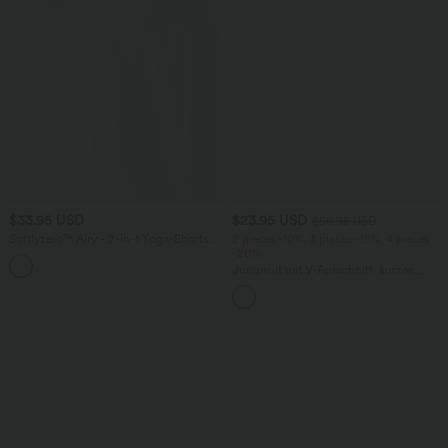
$33.95 USD
$23.95 USD
$50.95 USD
Softlyzero™ Airy - 2-in-1 Yoga-Shorts
2 pieces -10%, 3 pieces -15%, 4 pieces
mit superhohem Bund, mehreren
-20%
+10
Taschen und InstantCool - 22,9 cm
Jumpsuit mit V-Ausschnitt, kurzen
Ärmeln, plissierten Seitentaschen und
weitem Bein, fließendem Waffelmuster