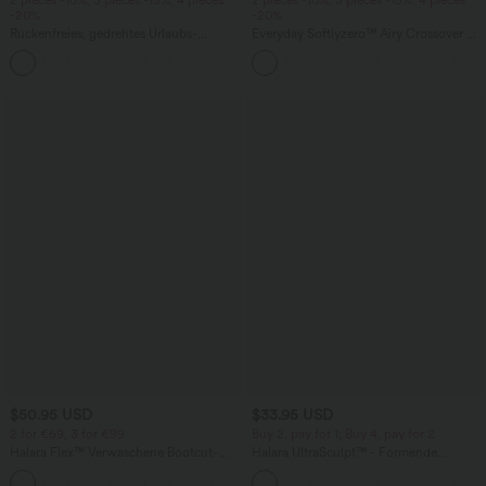
-20%
-20%
Rückenfreies, gedrehtes Urlaubs-
Everyday Softlyzero™ Airy Crossover 2-
Maxikleid mit Seitentaschen und Schlitz
in-1-Mini-Tennisrock mit Seitentaschen-
+8
Lucid
$50.95 USD
$33.95 USD
2 for €69, 3 for €99
Buy 2, pay for 1; Buy 4, pay for 2
Halara Flex™ Verwaschene Bootcut-
Halara UltraSculpt™ - Formende
Jeans aus elastischem Strick-Denim mit
Workout-Leggings mit hohem Bund,
+5
hohem Bund und mehrere Taschen
Seitentaschen und Bauchkontrolle - 12,7