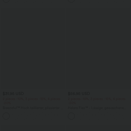
cm
$31.95 USD
$56.95 USD
2 pieces -10%, 3 pieces -15%, 4 pieces
2 pieces -10%, 3 pieces -15%, 4 pieces
-20%
-20%
Breezeful™ Hoch taillierter, plissierter 2-
Halara Flex™ - Lässige, gewaschene
in-1-Mini-Tanzrock mit Seiten- und
Baggy-Jeans aus drapiertem Lyocell mit
+9
Gesäßtasche, asymmetrischem Saum
mittelhohem Bund, mehreren Taschen
und schnelltrocknendem Schnitt
und weitem Bein