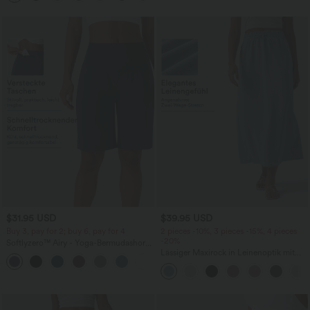
$31.95 USD
$39.95 USD
Buy 3, pay for 2; buy 6, pay for 4
2 pieces -10%, 3 pieces -15%, 4 pieces
-20%
Softlyzero™ Airy - Yoga-Bermudashorts
mit hohem Bund, mehreren Taschen
Lässiger Maxirock in Leinenoptik mit
+16
und InstantCool
hohem Bund und Kordelzug