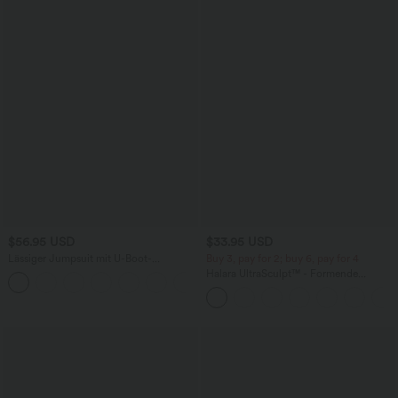
$56.95 USD
$33.95 USD
Lässiger Jumpsuit mit U-Boot-
Buy 3, pay for 2; buy 6, pay for 4
Ausschnitt, Seitentaschen, kurzen
Halara UltraSculpt™ - Formende
Ärmeln und Kordelzug - Easy Peezy
Workout-Shorts mit hohe Bund,
Edition
Seitentaschen und Bauchkontrolle - 17,8
cm