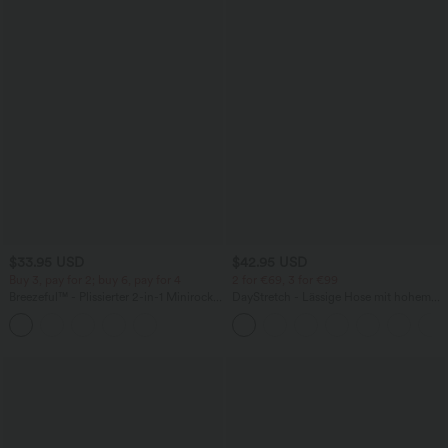
$33.95 USD
$42.95 USD
Buy 3, pay for 2; buy 6, pay for 4
2 for €69, 3 for €99
Breezeful™ - Plissierter 2-in-1 Minirock
DayStretch - Lässige Hose mit hohem
mit hohem Bund, Taschen und
Bund, Seitentaschen und Barrel-Leg
asymmetrischem Saum -
schnelltrocknend, extralang