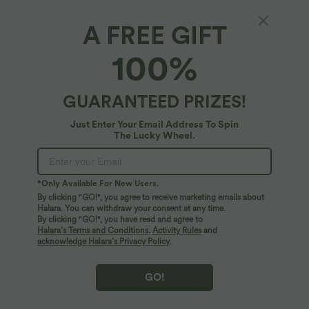
A FREE GIFT
$33.95 USD
$36.95 USD
$36.95 USD
100%
Buy 3, pay for 2; buy 6, pay for 4
Rückenfreies Yoga-Tanktop mit U-
Ausschnitt, überkreuzten Trägern und
Halara UltraSculpt™ - Formende
abgerundetem Saum
Workout-Leggings mit hohem Bund,
+17
Seitentaschen und Bauchkontrolle
GUARANTEED PRIZES!
Just Enter Your Email Address To Spin
The Lucky Wheel.
*Only Available For New Users.
By clicking "GO!", you agree to receive marketing emails about
Halara. You can withdraw your consent at any time.
By clicking "GO!", you have read and agree to
Halara’s Terms and Conditions
,
Activity Rules
and
acknowledge Halara’s Privacy Policy
.
GO!