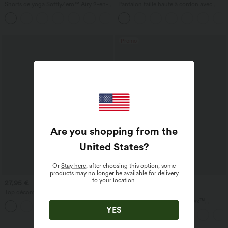
Shorts de yoga SoftlyZero™ Airy 2-en-1
Pantalon taille haute à cordon avec
InstantCool, super taille haute, 7" avec
poches, jambe large et coupe ample,
+23
poches
style décontracté, effet lin
Promo
Are you shopping from the
United States
?
Or
Stay here
, after choosing this option, some
products may no longer be available for delivery
to your location.
27,95 €
39,95 €
Top décontracté à encolure ronde,
2 pour 69 €, 3 pour 99 €
manches chauve-souris et coupe ample
Pantalon de travail Halara Flex™
+1
DayStretch à taille haute, avec poches et
YES
coupe droite