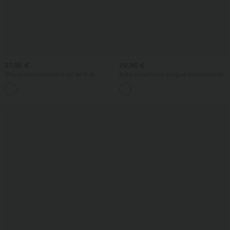
27,95 €
29,95 €
Blouse décontractée à col en V et
Robe nuisette mi-longue décontractée à
manches courtes bouffantes
cordon, ourlet fendu incurvé