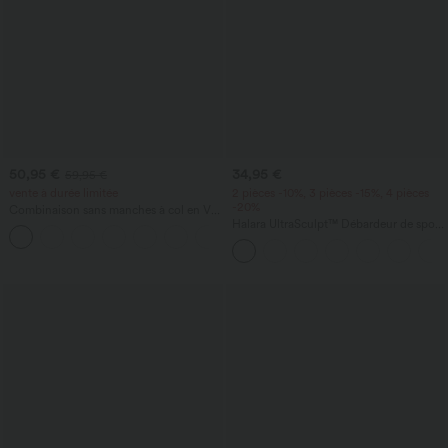
50,95 €
34,95 €
59,95 €
vente à durée limitée
2 pièces -10%, 3 pièces -15%, 4 pièces
-20%
Combinaison sans manches à col en V
avec poche froncée - Easy Peezy
Halara UltraSculpt™ Débardeur de sport
+7
à col rond et ourlet arrondi