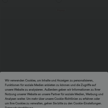
fluide
Promo
49,95 €
39,95 €
Wir verwenden Cookies, um Inhalte und Anzeigen zu personalisieren,
Robe de travail midi à encolure en V,
2 pièces -10%, 3 pièces -15%, 4 pièces
Funktionen für soziale Medien anbieten zu können und die Zugriffe auf
sans manches, à fermeture éclair à
-20%
double sens, avec poches
Pantalon décontracté en velours côtelé,
unsere Website zu analysieren. Außerdem geben wir Informationen zu Ihrer
taille mi-haute, poche zippée
Nutzung unserer Website an unsere Partner für soziale Medien, Werbung und
Analysen weiter. Um mehr über unsere Cookie-Richtlinien zu erfahren oder
um Ihre Cookies zu verwalten, gehen Sie bitte zu den Cookie-Einstellungen.