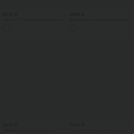
39,95 €
24,95 €
Halara Flex™ short bermuda ample en
Blouse de travail oversize à encolure en
denim, taille haute croisée avec effet
V, manches courtes, en tissu
gainant sur le ventre, avec poches.
anti‑froissage
Promo
24,95 €
34,95 €
Débardeur de yoga à col rond, à
2 pièces -10%, 3 pièces -15%, 4 pièces