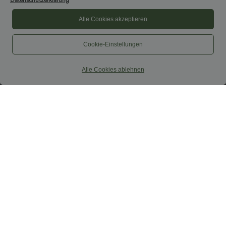
Datenschutzerklärung
Alle Cookies akzeptieren
Cookie-Einstellungen
Alle Cookies ablehnen
46,95 €
59,95 €
54,95 €
vente à durée limitée
Combinaison de travail sans manches à
encolure bateau, côtés noués, toucher
Combinaison décontractée sans
frais, rayée, avec poches — Édition Easy
manches à dos en U avec poches
Peezy
+10