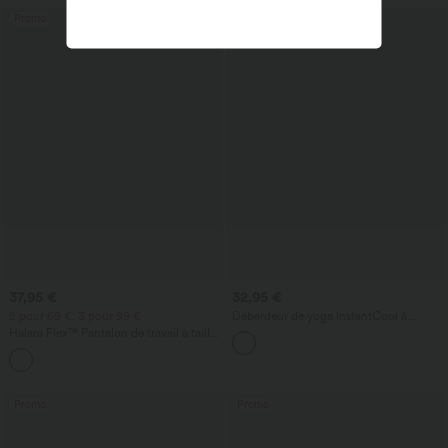
Promo
37,95 €
32,95 €
2 pour 69 €, 3 pour 99 €
Débardeur de yoga InstantCool à
encolure en U et ourlet arrondi –
Halara Flex™ Pantalon de travail à taille
UPF50+
haute, jambe large, avec poches, en
+20
maille gaufrée
Promo
Promo