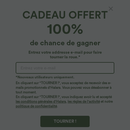
CADEAU OFFERT
Halara UltraSculpt™*
100%
Halara UltraSculpt™ legging grande taille
bootcut pour le yoga, taille haute, effet
gainant et sculptant, contrôle du ventre, avec
4.8
(
308
)
de chance de gagner
poches
47,95 €
Plus Size Deal: -10 € ab 99 €, -30 € ab 199 €
Entrez votre addresse e-mail pour faire
tourner la roue.*
*Nouveaux utilisateurs uniquement.
En cliquant sur "TOURNER !", vous acceptez de recevoir des e-
mails promotionnels d'Halara. Vous pouvez vous désabonner à
tout moment.
En cliquant sur "TOURNER !", vous indiquez avoir lu et accepté
les conditions générales d'Halara
,
les règles de l'activité
et notre
politique de confidentialité
.
TOURNER !