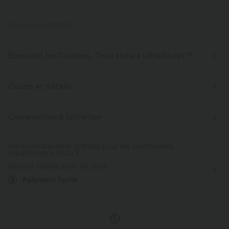
ID de produit 02772704
Épousant les Courbes, Tissu Halara UltraSculpt™
Mettez vos courbes en valeur avec notre tissu sculptant.
Coupe et détails
Extensible dans les 4 sens
Tissu respirant
Ceinture en V
Yoga et Pilates
Couvre-pieds
Composition & Entretien
Doux et lisse
Compression sculptante
Taille haute
Patte d'éléphant
Haute élasticité
Livraison standard gratuite pour les commandes
Évacue l’humidité
supérieures à
Élasticité quatre directions
69,00 €
Skinny
Retours faciles sous 30 jours
Paiement facile