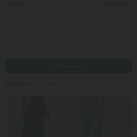
Taille
(EU)
Guide des tailles
1X
(
46W/48W
)
2X
(
50W/52W
)
3X
(
54W/56W
)
XS
S
M
L
XL
+ Ajouter au panier
À découvrir
Plus Size Deal: -10 € ab 99 €, -30 € ab 199 €
S