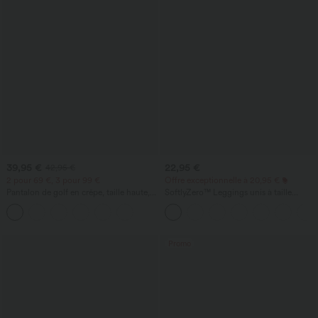
39,95 €
22,95 €
42,95 €
2 pour 69 €, 3 pour 99 €
Offre exceptionnelle à 20,95 €
Pantalon de golf en crêpe, taille haute,
SoftlyZero™ Leggings unis à taille
coupe fuselée, avec poches
croisée avec poche
Promo