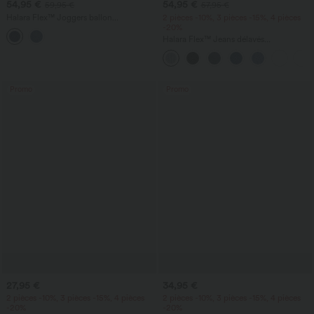
54,95 €
54,95 €
59,95 €
57,95 €
Halara Flex™ Joggers ballon
2 pièces -10%, 3 pièces -15%, 4 pièces
décontractés en jean, taille mi-haute,
-20%
avec poches
Halara Flex™ Jeans délavés
décontractés, coupe baggy à jambe
large, taille basse asymétrique, poches
zippées
Promo
Promo
27,95 €
34,95 €
2 pièces -10%, 3 pièces -15%, 4 pièces
2 pièces -10%, 3 pièces -15%, 4 pièces
-20%
-20%