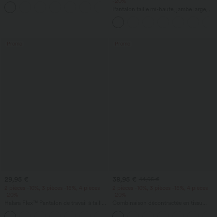
fronces, effet rafraîchissant - UPF50+
-20%
+16
Pantalon taille mi-haute, jambe large,
fluide, effet lin, avec poche
Promo
Promo
29,95 €
38,95 €
44,95 €
2 pièces -10%, 3 pièces -15%, 4 pièces
2 pièces -10%, 3 pièces -15%, 4 pièces
-20%
-20%
Halara Flex™ Pantalon de travail à taille
Combinaison décontractée en tissu
haute, coupe fuselée et tissu gaufré,
gaufré, col en V, manches courtes,
+8
avec poches
poches latérales, jambes larges et coupe