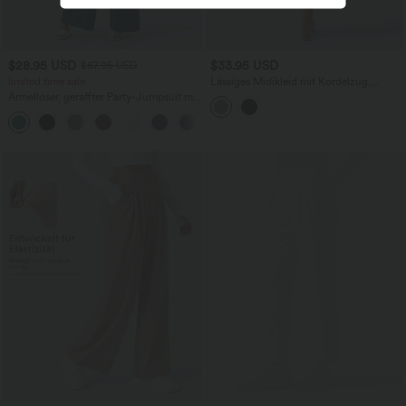
$28.95 USD
$33.95 USD
$67.95 USD
limited time sale
Lässiges Midikleid mit Kordelzug,
Schlitz und geschwungenem Saum
Ärmelloser, geraffter Party-Jumpsuit mit
V-Ausschnitt, Seitentaschen und
+7
unsichtbarem Reißverschluss - pipi-
praktisch