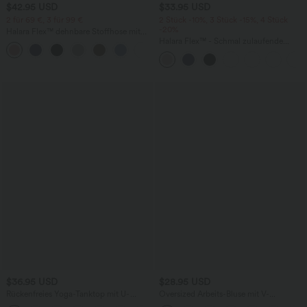
$42.95 USD
$33.95 USD
2 für 69 €, 3 für 99 €
2 Stück -10%, 3 Stück -15%, 4 Stück
-20%
Halara Flex™ dehnbare Stoffhose mit
hohem Bund, Waffelmuster,
Halara Flex™ - Schmal zulaufende
+20
Seitentaschen und weitem Bein
Bürohose mit hohem Bund,
Seitentaschen und Waffelstoff
$36.95 USD
$28.95 USD
Rückenfreies Yoga-Tanktop mit U-
Oversized Arbeits-Bluse mit V-
Ausschnitt, überkreuzten Trägern und
Ausschnitt und kurzen Ärmeln -