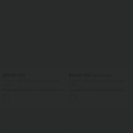
$39.95 USD
$23.95 USD
$50.95 USD
2 Stück -10%, 3 Stück -15%, 4 Stück
2 Stück -10%, 3 Stück -15%, 4 Stück
-20%
-20%
Fließende hosenrock in Leinenoptik mit
Jumpsuit mit V-Ausschnitt, kurzen
mittelhohem Bund, Seitentaschen und
Ärmeln, plissierten Seitentaschen und
+1
weitem Bein
weitem Bein, fließendem Waffelmuster