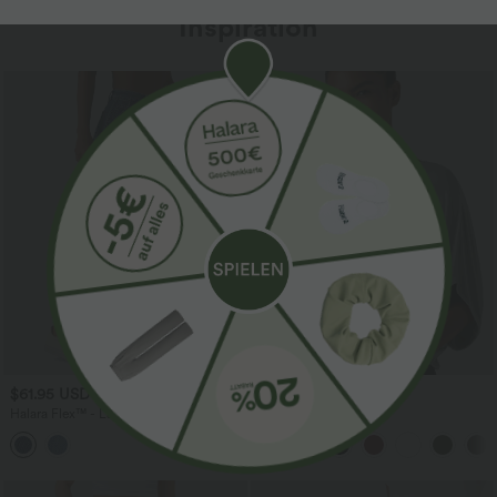
Inspiration
$61.95 USD
$31.95 USD
$67.95 USD
Halara Flex™ - Lässige Ballon-Joggers
Lässiges Oberteil mit
aus Denim mit mittelhohem Bund und
Rundhalsausschnitt und
mehreren Taschen
Fledermausärmeln