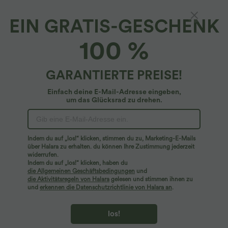
EIN GRATIS-GESCHENK
100 %
GARANTIERTE PREISE!
Einfach deine E-Mail-Adresse eingeben,
um das Glücksrad zu drehen.
Hoppla!
Wir können die von Ihnen gesuchte Seite nicht
Indem du auf „los!“ klicken, stimmen du zu, Marketing-E-Mails
finden.
über Halara zu erhalten. du können Ihre Zustimmung jederzeit
widerrufen.
Indem du auf „los!“ klicken, haben du
Mehr einkaufen
die Allgemeinen Geschäftsbedingungen
und
die Aktivitätsregeln von Halara
gelesen und stimmen ihnen zu
und
erkennen die Datenschutzrichtlinie von Halara an
.
los!