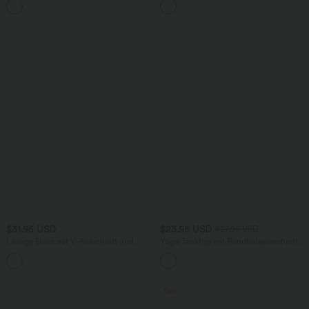
abgerundetem Saum
knitterfrei
$31.95 USD
$23.95 USD
$27.95 USD
Lässige Bluse mit V-Ausschnitt und
Yoga-Tanktop mit Rundhalsausschnitt,
kurzen Puffärmeln
Rüschen und InstantCool
Sale