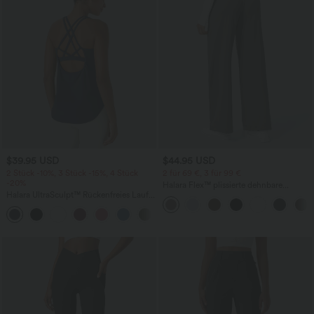
$39.95 USD
$44.95 USD
2 Stück -10%, 3 Stück -15%, 4 Stück
2 für 69 €, 3 für 99 €
-20%
Halara Flex™ plissierte dehnbare
Halara UltraSculpt™ Rückenfreies Lauf-
Stoffhose mit hohem Bund,
Tanktop mit U-Ausschnitt und
Seitentaschen und geradem Bein
+11
überkreuztem, abgerundetem Saum