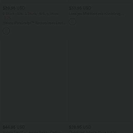
$39.95 USD
$33.95 USD
2 Stück -10%, 3 Stück -15%, 4 Stück
Lässiges Midikleid mit Kordelzug,
-20%
Schlitz und geschwungenem Saum
Halara UltraSculpt™ Rückenfreies Lauf-
Tanktop mit U-Ausschnitt und
+11
überkreuztem, abgerundetem Saum
$44.95 USD
$28.95 USD
Halara Flex™ - Lässige Baggy-Denim-
Oversized Arbeits-Bluse mit V-