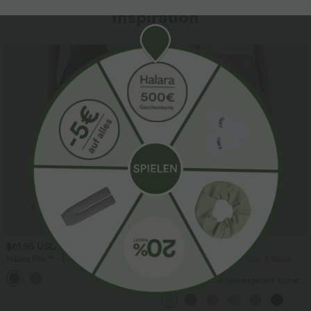
Inspiration
Sale
$61.95 USD
$39.95 USD
$67.95 USD
Halara Flex™ - Lässige Ballon-Joggers
2 Stück -10%, 3 Stück -15%, 4 Stück
aus Denim mit mittelhohem Bund und
-20%
mehreren Taschen
Lässige Hose mit Leinengefühl, hoher
Taille, Kordelzug an der Seite und
weitem Bein