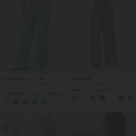
$61.95 USD
$44.95 USD
$64.95 USD
2 Stück -10%, 3 Stück -15%, 4 Stück
2 für 69 €, 3 für 99 €
-20%
Halara Flex™ plissierte dehnbare
Halara Flex™ Baggy Jeans Low Rise mit
Stoffhose mit hohem Bund,
Knopf und Reißverschluss, mehreren
Seitentaschen und geradem Bein
+5
Taschen, weitem Bein
Sale