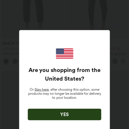
$44.95 USD
$25.95 USD
$48.95 USD
2 für 69 €, 3 für 99 €
Extra Schnäppchen $23.49 USD
Schmal zulaufende Golfhose aus Krepp
Softlyzero™ Plush Crossover Leggings
mit hohem Bund und Seitentaschen
mit Taschen
Are you shopping from the
United States
?
Or
Stay here
, after choosing this option, some
products may no longer be available for delivery
to your location.
YES