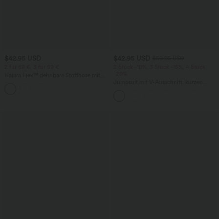
$42.95 USD
$42.95 USD
$50.95 USD
2 für 69 €, 3 für 99 €
2 Stück -10%, 3 Stück -15%, 4 Stück
-20%
Halara Flex™ dehnbare Stoffhose mit
hohem Bund, Waffelmuster,
Jumpsuit mit V-Ausschnitt, kurzen
+20
Seitentaschen und weitem Bein
Ärmeln, plissierten Seitentaschen und
weitem Bein, fließendem Waffelmuster