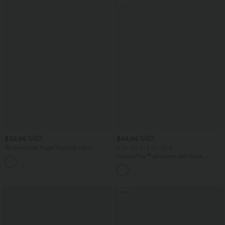
$36.95 USD
$44.95 USD
Rückenfreies Yoga-Tanktop mit U-
2 für 69 €, 3 für 99 €
Ausschnitt, überkreuzten Trägern und
Halara Flex™ plissierte dehnbare
abgerundetem Saum
Stoffhose mit hohem Bund,
Seitentaschen und geradem Bein
Sale