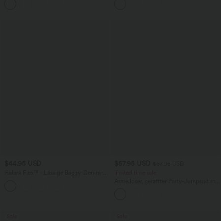
+5
Taschen, weitem Bein
Taschen und InstantCool - 17,78 cm
$44.95 USD
$57.95 USD
$67.95 USD
Halara Flex™ - Lässige Baggy-Denim-
limited time sale
Shorts mit hohem Crossover-Bund und
Ärmelloser, geraffter Party-Jumpsuit mit
mehreren Taschen
V-Ausschnitt, Seitentaschen und
unsichtbarem Reißverschluss - pipi-
praktisch
Sale
Sale