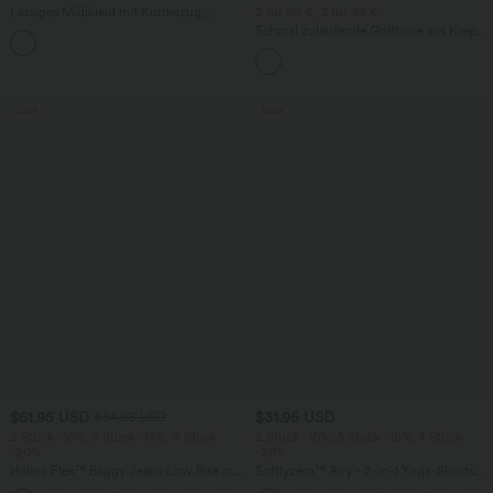
Lässiges Midikleid mit Kordelzug,
2 für 69 €, 3 für 99 €
Schlitz und geschwungenem Saum
Schmal zulaufende Golfhose aus Krepp
mit hohem Bund und Seitentaschen
Sale
Sale
$61.95 USD
$31.95 USD
$64.95 USD
2 Stück -10%, 3 Stück -15%, 4 Stück
2 Stück -10%, 3 Stück -15%, 4 Stück
-20%
-20%
Halara Flex™ Baggy Jeans Low Rise mit
Softlyzero™ Airy - 2-in-1 Yoga-Shorts
Knopf und Reißverschluss, mehreren
mit superhohem Bund, mehreren