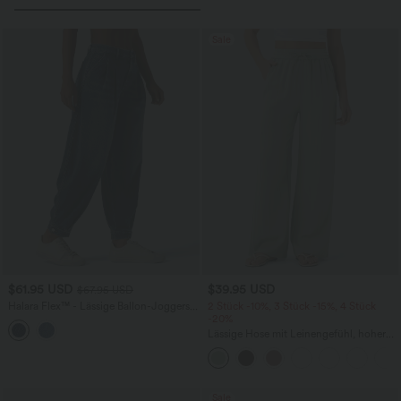
Sale
$61.95 USD
$39.95 USD
$67.95 USD
Halara Flex™ - Lässige Ballon-Joggers
2 Stück -10%, 3 Stück -15%, 4 Stück
aus Denim mit mittelhohem Bund und
-20%
mehreren Taschen
Lässige Hose mit Leinengefühl, hoher
Taille, Kordelzug an der Seite und
weitem Bein
Sale