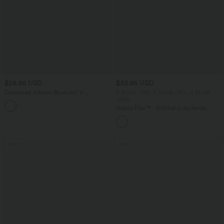
$28.95 USD
$33.95 USD
Oversized Arbeits-Bluse mit V-
2 Stück -10%, 3 Stück -15%, 4 Stück
Ausschnitt und kurzen Ärmeln -
-20%
+1
knitterfrei
Halara Flex™ - Schmal zulaufende
Bürohose mit hohem Bund,
Seitentaschen und Waffelstoff
Sale
Sale