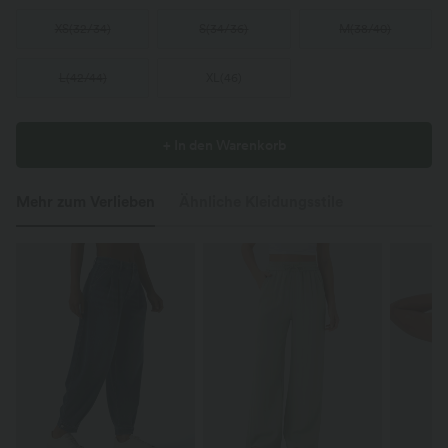
XS
(
32/34
)
S
(
34/36
)
M
(
38/40
)
L
(
42/44
)
XL
(
46
)
+ In den Warenkorb
Mehr zum Verlieben
Ähnliche Kleidungsstile