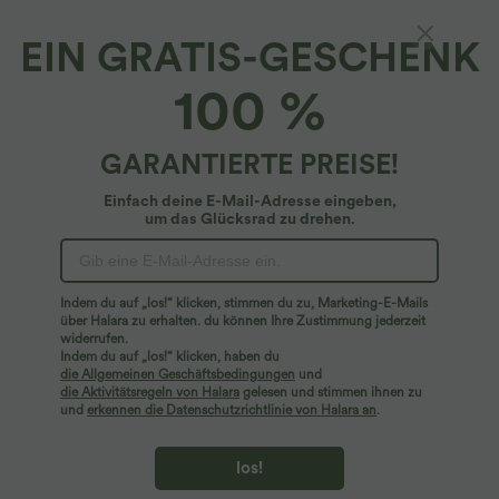
EIN GRATIS-GESCHENK
Armelloser Arbeits-Jumpsuit mit
100 %
Reißverschluss und Seitentaschen
4.5
(
8
)
GARANTIERTE PREISE!
$50.95 USD
Einfach deine E-Mail-Adresse eingeben,
um das Glücksrad zu drehen.
Indem du auf „los!“ klicken, stimmen du zu, Marketing-E-Mails
über Halara zu erhalten. du können Ihre Zustimmung jederzeit
widerrufen.
Indem du auf „los!“ klicken, haben du
die Allgemeinen Geschäftsbedingungen
und
die Aktivitätsregeln von Halara
gelesen und stimmen ihnen zu
und
erkennen die Datenschutzrichtlinie von Halara an
.
los!