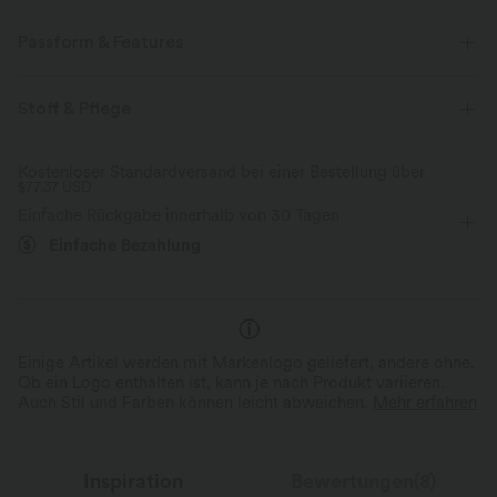
Passform & Features
Seitentaschen
Rundhalsausschnitt
Plissiert
Stoff & Pflege
überziehen
Reißverschluss
Oficina
bodenlang
Kostenloser Standardversand bei einer Bestellung über
$77.37 USD
ärmellos
Vier-Wege-Stretch
Jumpsuit
Einfache Rückgabe innerhalb von 30 Tagen
Einfache Bezahlung
Einige Artikel werden mit Markenlogo geliefert, andere ohne.
Ob ein Logo enthalten ist, kann je nach Produkt variieren.
Auch Stil und Farben können leicht abweichen.
Mehr erfahren
Inspiration
Bewertungen(8)