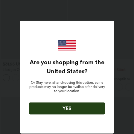
Are you shopping from the
$31.95 USD
$39.95 USD
United States
?
Lässiges Oberteil mit
2 Stück -10%, 3 Stück -15%, 4 Stück
Rundhalsausschnitt und
-20%
+1
Fledermausärmeln
Fließende hosenrock in Leinenoptik mit
Or
Stay here
, after choosing this option, some
mittelhohem Bund, Seitentaschen und
products may no longer be available for delivery
weitem Bein
to your location.
Sale
YES