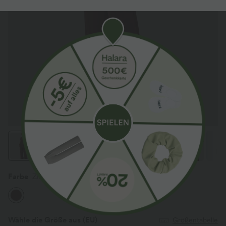
Farbe
Zinfandel
Wähle die Größe aus
(EU)
Größentabelle