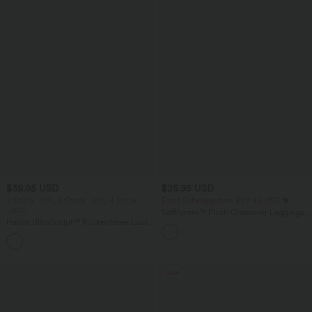
$39.95 USD
$25.95 USD
2 Stück -10%, 3 Stück -15%, 4 Stück
Extra Schnäppchen $23.49 USD
-20%
Softlyzero™ Plush Crossover Leggings
Halara UltraSculpt™ Rückenfreies Lauf-
mit Taschen
Tanktop mit U-Ausschnitt und
+11
überkreuztem, abgerundetem Saum
Sale