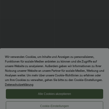
$67.95 USD
$48.95 USD
Wir verwenden Cookies, um Inhalte und Anzeigen zu personalisieren,
Ärmelloser Jumpsuit mit U-Boot-
2 Stück -10%, 3 Stück -15%, 4 Stück
Funktionen für soziale Medien anbieten zu können und die Zugriffe auf
Ausschnitt, Seitentaschen, seitlichen
-20%
+8
Bindebändern, Streifen und InstantCool
Ärmelloses, gerafftes Midikleid mit
unsere Website zu analysieren. Außerdem geben wir Informationen zu Ihrer
- Easy Peezy Edition
eckigem Ausschnitt, integriertem BH
Nutzung unserer Website an unsere Partner für soziale Medien, Werbung und
und überkreuztem Rückendesign
Analysen weiter. Um mehr über unsere Cookie-Richtlinien zu erfahren oder
um Ihre Cookies zu verwalten, gehen Sie bitte zu den Cookie-Einstellungen.
Sale
Sale
Datenschutzerklärung
Alle Cookies akzeptieren
Cookie-Einstellungen