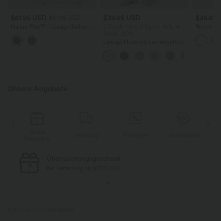
$61.95 USD
$39.95 USD
$36.95
$67.95 USD
Halara Flex™ - Lässige Ballon-
2 Stück -10%, 3 Stück -15%, 4
Rückenfre
Joggers aus Denim mit
Stück -20%
U-Ausschn
mittelhohem Bund und
Trägern 
Lässige Hose mit Leinengefühl,
mehreren Taschen
Saum
hoher Taille, Kordelzug an der
Seite und weitem Bein
Unsere Angebote
Gratis
Lieferung
Rückgabe
Gutscheine
k
Geschenk
Kostenloser Standard-Versand
bei Bestellung ab $77 USD
PRODUKT ID: 02809666