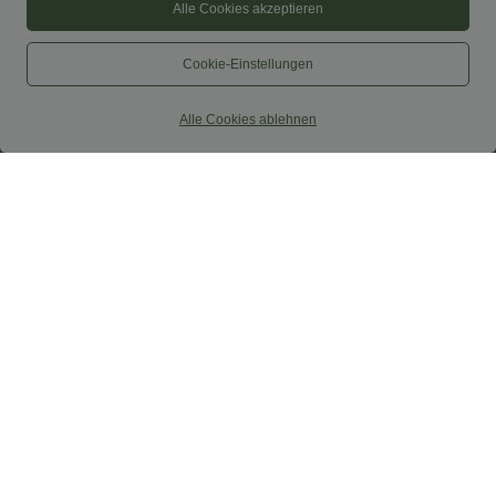
Alle Cookies akzeptieren
Cookie-Einstellungen
Alle Cookies ablehnen
44,95 €
37,95 €
2 pièces -10%, 3 pièces -15%, 4 pièces
2 pour 69 €, 3 pour 99 €
-20%
DayStretch pantalon décontracté taille
Robe maxi fluide de villégiature, dos nu
haute à jambe en forme de tonneau
torsadé, fendue, avec poches
avec poches
+8