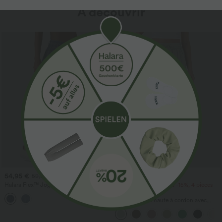
À découvrir
54,95 €
34,95 €
59,95 €
Halara Flex™ Joggers ballon
2 pièces -10%, 3 pièces -15%, 4 pièces
décontractés en jean, taille mi-haute,
-20%
avec poches
Pantalon taille haute à cordon avec
poches, jambe large et coupe ample,
style décontracté, effet lin