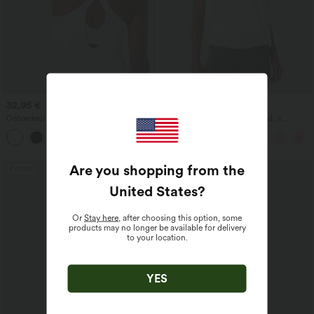
32,95 €
20,95 €
24,95 €
Débardeur de yoga InstantCool à
Débardeur de yoga à col rond, à
encolure en U et ourlet arrondi –
fronces, effet rafraîchissant - UPF50+
UPF50+
Are you shopping from the
Promo
United States
?
Or
Stay here
, after choosing this option, some
products may no longer be available for delivery
to your location.
YES