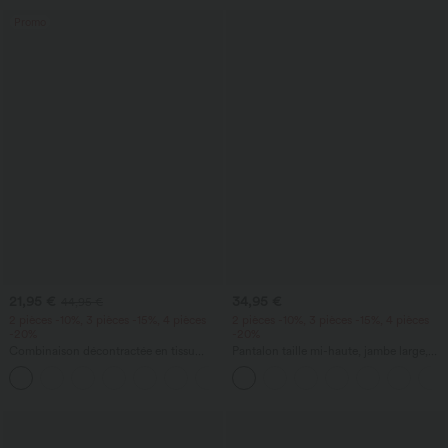
Promo
21,95 €
34,95 €
44,95 €
2 pièces -10%, 3 pièces -15%, 4 pièces
2 pièces -10%, 3 pièces -15%, 4 pièces
-20%
-20%
Combinaison décontractée en tissu
Pantalon taille mi-haute, jambe large,
gaufré, col en V, manches courtes,
fluide, effet lin, avec poche
+5
poches latérales, jambes larges et coupe
fluide