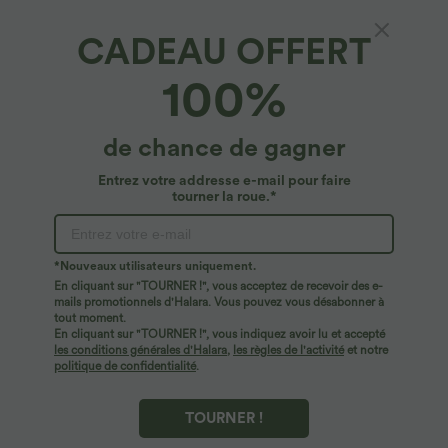
CADEAU OFFERT
100%
de chance de gagner
Entrez votre addresse e-mail pour faire
tourner la roue.*
Oops!
Nous ne semblons pas pouvoir trouver la page que
*Nouveaux utilisateurs uniquement.
vous recherchez.
En cliquant sur "TOURNER !", vous acceptez de recevoir des e-
mails promotionnels d'Halara. Vous pouvez vous désabonner à
tout moment.
Acheter plus
En cliquant sur "TOURNER !", vous indiquez avoir lu et accepté
les conditions générales d'Halara
,
les règles de l'activité
et notre
politique de confidentialité
.
TOURNER !