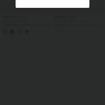
25,95 €
39,95 €
59,95 €
42,95 €
vente à durée limitée
2 pour 69 €, 3 pour 99 €
Combinaison sans manches à col en V
Pantalon de golf en crêpe, taille haute,
avec poche froncée - Easy Peezy
coupe fuselée, avec poches
+7