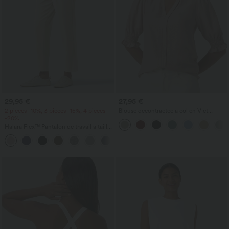
29,95 €
27,95 €
2 pièces -10%, 3 pièces -15%, 4 pièces
Blouse décontractée à col en V et
-20%
manches courtes bouffantes
Halara Flex™ Pantalon de travail à taille
haute, coupe fuselée et tissu gaufré,
+8
avec poches