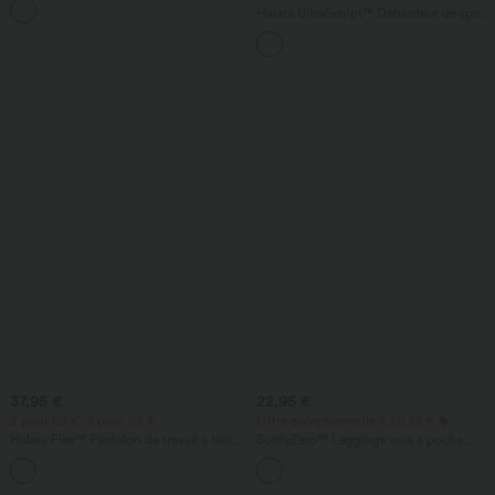
+1
anti‑froissage
Halara UltraSculpt™ Débardeur de sport
à col rond et ourlet arrondi
37,95 €
22,95 €
2 pour 69 €, 3 pour 99 €
Offre exceptionnelle à 20,95 €
Halara Flex™ Pantalon de travail à taille
SoftlyZero™ Leggings unis à poche
haute, jambe large, avec poches, en
croisée-UPF50+
+20
maille gaufrée