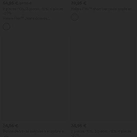
54,95 €
39,95 €
57,95 €
2 pièces -10%, 3 pièces -15%, 4 pièces
Halara Flex™ short bermuda ample en
-20%
denim, taille haute croisée avec effet
gainant sur le ventre, avec poches.
Halara Flex™ Jeans délavés
décontractés, coupe baggy à jambe
+5
large, taille basse asymétrique, poches
zippées
24,95 €
34,95 €
Blouse de travail oversize à encolure en
2 pièces -10%, 3 pièces -15%, 4 pièces
V, manches courtes, en tissu
-20%