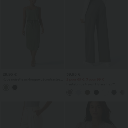
29,95 €
39,95 €
Robe nuisette mi-longue décontractée à
2 pour 69 €, 3 pour 99 €
cordon, ourlet fendu incurvé
Pantalon de travail Halara Flex™
DayStretch à taille haute, avec poches et
coupe droite