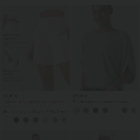
27,95 €
27,95 €
2 pièces -10%, 3 pièces -15%, 4 pièces
Top décontracté à encolure ronde,
-20%
manches chauve-souris et coupe ample
Shorts de yoga SoftlyZero™ Airy 2-en-1
InstantCool, super taille haute, 7" avec
+23
poches