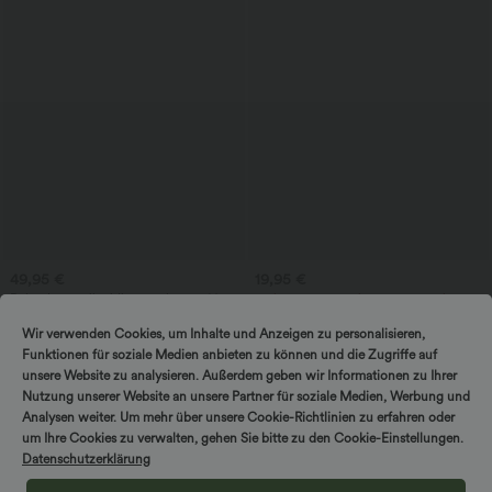
49,95 €
19,95 €
Robe de travail midi à encolure en V,
2 pièces -10%, 3 pièces -15%, 4 pièces
sans manches, à fermeture éclair à
-20%
double sens, avec poches
T-shirt décontracté à col en V et
Wir verwenden Cookies, um Inhalte und Anzeigen zu personalisieren,
manches courtes
Funktionen für soziale Medien anbieten zu können und die Zugriffe auf
unsere Website zu analysieren. Außerdem geben wir Informationen zu Ihrer
Nutzung unserer Website an unsere Partner für soziale Medien, Werbung und
Analysen weiter. Um mehr über unsere Cookie-Richtlinien zu erfahren oder
um Ihre Cookies zu verwalten, gehen Sie bitte zu den Cookie-Einstellungen.
Datenschutzerklärung