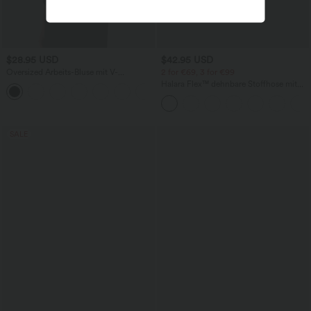
$28.95 USD
$42.95 USD
Oversized Arbeits-Bluse mit V-
2 for €69, 3 for €99
Ausschnitt und kurzen Ärmeln -
Halara Flex™ dehnbare Stoffhose mit
+1
knitterfrei
hohem Bund, Waffelmuster,
Seitentaschen und weitem Bein
SALE