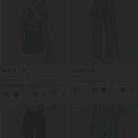
$39.95 USD
$44.95 USD
2 pieces -10%, 3 pieces -15%, 4 pieces
2 for €69, 3 for €99
-20%
Halara Flex™ plissierte dehnbare
Halara UltraSculpt™ Rückenfreies Lauf-
Stoffhose mit hohem Bund,
Tanktop mit U-Ausschnitt und
Seitentaschen und geradem Bein
+11
überkreuztem, abgerundetem Saum
SALE
SALE