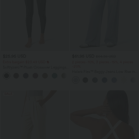
$25.95 USD
$61.95 USD
$64.95 USD
Extra bargain $23.49 USD
2 pieces -10%, 3 pieces -15%, 4 pieces
-20%
Softlyzero™ Plush Crossover Leggings
mit Taschen
Halara Flex™ Baggy Jeans Low Rise mit
+16
Knopf und Reißverschluss, mehreren
Taschen, weitem Bein
SALE