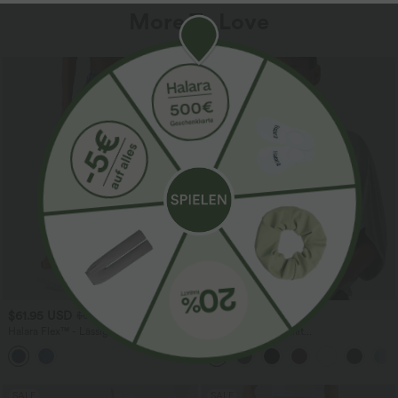
More To Love
$61.95 USD
$31.95 USD
$67.95 USD
Halara Flex™ - Lässige Ballon-Joggers
Lässiges Oberteil mit
aus Denim mit mittelhohem Bund und
Rundhalsausschnitt und
mehreren Taschen
Fledermausärmeln
SALE
SALE