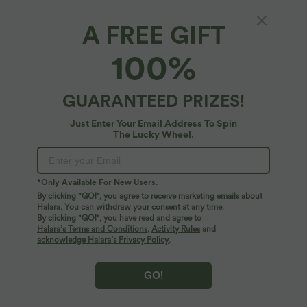
A FREE GIFT
100%
GUARANTEED PRIZES!
Just Enter Your Email Address To Spin
The Lucky Wheel.
Oops!
We can't seem to find the page you're looking for.
*Only Available For New Users.
By clicking "GO!", you agree to receive marketing emails about
Halara. You can withdraw your consent at any time.
By clicking "GO!", you have read and agree to
Shop More
Halara’s Terms and Conditions
,
Activity Rules
and
acknowledge Halara’s Privacy Policy
.
GO!