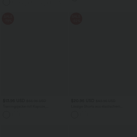
+7
SALE
SALE
-79%
-52%
$13.95 USD
$20.95 USD
$66.95 USD
$43.95 USD
Trainingsjacke mit Kapuze,
Lässige Shorts aus elastischem
Seitentaschen, langen Ärmeln und
Kunstleder mit hohem Bund und
Rüschensaum - UPF40+
Seitentaschen