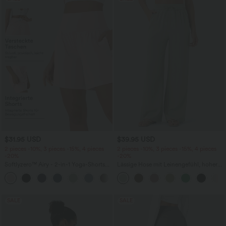
$31.95 USD
$39.95 USD
2 pieces -10%, 3 pieces -15%, 4 pieces
2 pieces -10%, 3 pieces -15%, 4 pieces
-20%
-20%
Softlyzero™ Airy - 2-in-1 Yoga-Shorts
Lässige Hose mit Leinengefühl, hoher
mit superhohem Bund, mehreren
Taille, Kordelzug an der Seite und
+23
Taschen und InstantCool - 17,78 cm
weitem Bein
SALE
SALE