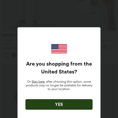
$33.95 USD
$36.95 USD
2 pieces -10%, 3 pieces -15%, 4 pieces
Rückenfreies Yoga-Tanktop mit U-
-20%
Ausschnitt, überkreuzten Trägern und
abgerundetem Saum
Halara Flex™ - Schmal zulaufende
Bürohose mit hohem Bund,
+8
Seitentaschen und Waffelstoff
Are you shopping from the
SALE
United States
?
Or
Stay here
, after choosing this option, some
products may no longer be available for delivery
to your location.
YES