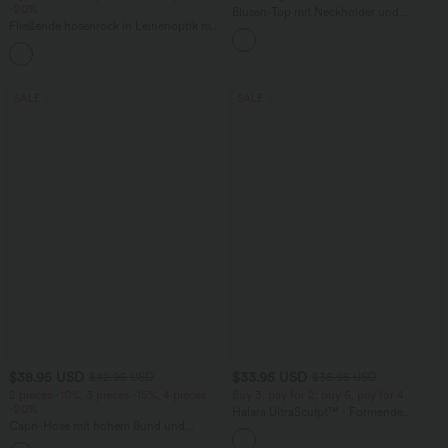
-20%
Blusen-Top mit Neckholder und
Fließende hosenrock in Leinenoptik mit
Schlüssellochausschnitt, plissiert,
mittelhohem Bund, Seitentaschen und
ärmellos, abgerundeter Saum
+1
weitem Bein
SALE
SALE
$38.95 USD
$33.95 USD
$42.95 USD
$36.95 USD
2 pieces -10%, 3 pieces -15%, 4 pieces
Buy 3, pay for 2; buy 6, pay for 4
-20%
Halara UltraSculpt™ - Formende
Capri-Hose mit hohem Bund und
Workout-Leggings mit hohem Bund,
Seitentaschen - leinenähnliches Material
Seitentaschen und Bauchkontrolle