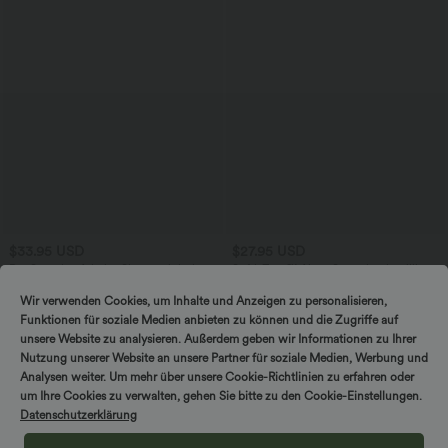
$33.95 USD
$27.95 USD
DayStretch - Arbeits-Shorts mit hohem
SoftlyZero™ Airy - Super hoch taillierte
Bund, Seitentaschen und weitem Bein
2-in-1-Yoga-Shorts mit Gesäßtasche
+11
und Seitentasche-längere Länge
Wir verwenden Cookies, um Inhalte und Anzeigen zu personalisieren,
Funktionen für soziale Medien anbieten zu können und die Zugriffe auf
unsere Website zu analysieren. Außerdem geben wir Informationen zu Ihrer
SALE
Nutzung unserer Website an unsere Partner für soziale Medien, Werbung und
Analysen weiter. Um mehr über unsere Cookie-Richtlinien zu erfahren oder
um Ihre Cookies zu verwalten, gehen Sie bitte zu den Cookie-Einstellungen.
Datenschutzerklärung