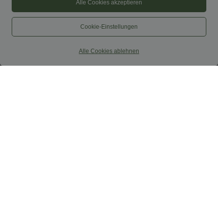
Alle Cookies akzeptieren
Cookie-Einstellungen
Alle Cookies ablehnen
$44.95 USD
$33.95 USD
$48.95 USD
2 for €69, 3 for €99
Lässiges Midikleid mit Kordelzug,
Schlitz und geschwungenem Saum
Schmal zulaufende Golfhose aus Krepp
mit hohem Bund und Seitentaschen
SALE