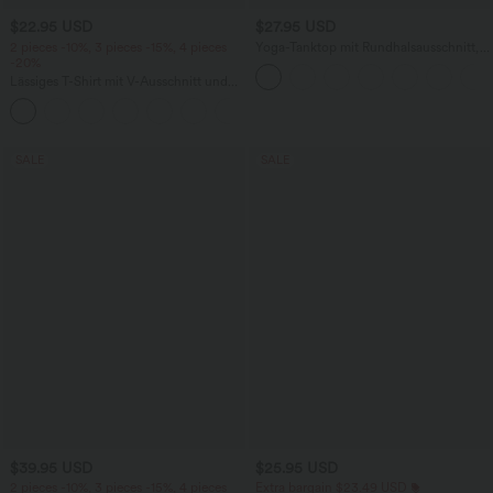
$22.95 USD
$27.95 USD
2 pieces -10%, 3 pieces -15%, 4 pieces
Yoga-Tanktop mit Rundhalsausschnitt,
-20%
Rüschen und InstantCool
Lässiges T-Shirt mit V-Ausschnitt und
kurzen Ärmeln
+9
SALE
SALE
$39.95 USD
$25.95 USD
2 pieces -10%, 3 pieces -15%, 4 pieces
Extra bargain $23.49 USD