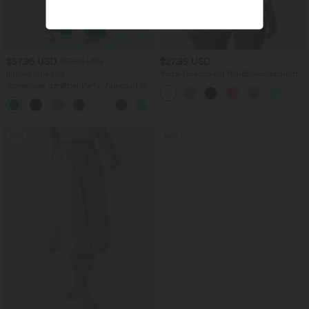
$57.95 USD
$27.95 USD
$67.95 USD
limited time sale
Yoga-Tanktop mit Rundhalsausschnitt,
Rüschen und InstantCool
Ärmelloser, geraffter Party-Jumpsuit mit
V-Ausschnitt, Seitentaschen und
+7
unsichtbarem Reißverschluss - pipi-
praktisch
Sale
Sale