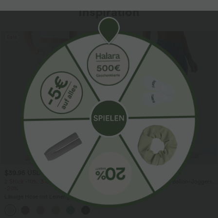
Inspiration
Sale
$39.95 USD
$61.95 USD
$67.95 USD
2 Stück -10%, 3 Stück -15%, 4 Stück
Halara Flex™ - Lässige Ballon-Joggers
-20%
aus Denim mit mittelhohem Bund und
mehreren Taschen
Lässige Hose mit Leinengefühl, hoher
Taille, Kordelzug an der Seite und
+15
weitem Bein