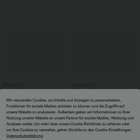
$31.95 USD
$33.95 USD
Lässige Bluse mit V-Ausschnitt und
Softlyzero™ Airy - 2-in-1 Yoga-Shorts
kurzen Puffärmeln
mit superhohem Bund, mehreren
Taschen und InstantCool - 22,9 cm
Wir verwenden Cookies, um Inhalte und Anzeigen zu personalisieren,
Funktionen für soziale Medien anbieten zu können und die Zugriffe auf
unsere Website zu analysieren. Außerdem geben wir Informationen zu Ihrer
Nutzung unserer Website an unsere Partner für soziale Medien, Werbung und
Analysen weiter. Um mehr über unsere Cookie-Richtlinien zu erfahren oder
um Ihre Cookies zu verwalten, gehen Sie bitte zu den Cookie-Einstellungen.
Datenschutzerklärung