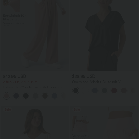
$42.95 USD
$28.95 USD
2 für 69 €, 3 für 99 €
Oversized Arbeits-Bluse mit V-
Ausschnitt und kurzen Ärmeln -
Halara Flex™ dehnbare Stoffhose mit
knitterfrei
hohem Bund, Waffelmuster,
+20
Seitentaschen und weitem Bein
Sale
Sale