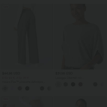
Sale
$44.95 USD
$31.95 USD
2 für 69 €, 3 für 99 €
Lässiges Oberteil mit
Rundhalsausschnitt und
Halara Flex™ plissierte dehnbare
Fledermausärmeln
Stoffhose mit hohem Bund,
+23
Seitentaschen und geradem Bein
Sale