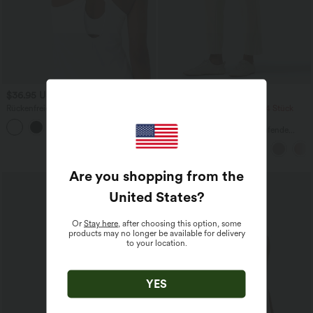
$36.95 USD
$33.95 USD
Rückenfreies Yoga-Tanktop mit U-
2 Stück -10%, 3 Stück -15%, 4 Stück
Ausschnitt, überkreuzten Trägern und
-20%
abgerundetem Saum
Halara Flex™ - Schmal zulaufende
Bürohose mit hohem Bund,
Seitentaschen und Waffelstoff
Are you shopping from the
United States
?
Or
Stay here
, after choosing this option, some
products may no longer be available for delivery
to your location.
YES