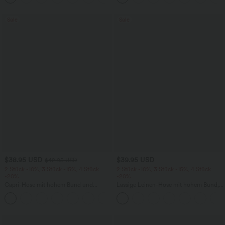
Sale
Sale
$38.95 USD
$39.95 USD
$42.95 USD
2 Stück -10%, 3 Stück -15%, 4 Stück
2 Stück -10%, 3 Stück -15%, 4 Stück
-20%
-20%
Capri-Hose mit hohem Bund und
Lässige Leinen-Hose mit hohem Bund,
Seitentaschen - leinenähnliches Material
Kordelzug, weitem Bein und Taschen
+7