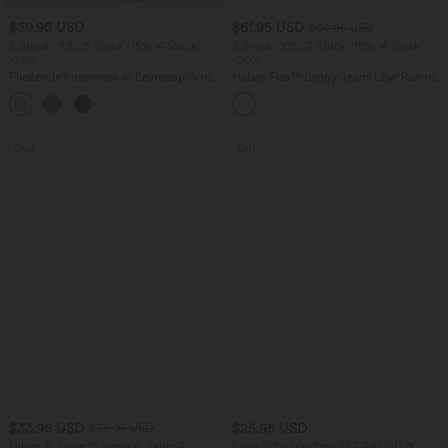
$39.95 USD
$61.95 USD
$64.95 USD
2 Stück -10%, 3 Stück -15%, 4 Stück
2 Stück -10%, 3 Stück -15%, 4 Stück
-20%
-20%
Fließende hosenrock in Leinenoptik mit
Halara Flex™ Baggy Jeans Low Rise mit
mittelhohem Bund, Seitentaschen und
Knopf und Reißverschluss, mehreren
+1
weitem Bein
Taschen, weitem Bein
Sale
Sale
$33.95 USD
$25.95 USD
$36.95 USD
Nimm 3, zahle 2; nimm 6, zahle 4
Extra Schnäppchen $23.49 USD