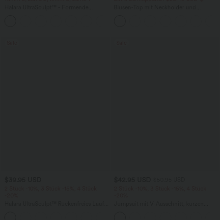
Halara UltraSculpt™ - Formende
Blusen-Top mit Neckholder und
Workout-Leggings mit hohem Bund,
Schlüssellochausschnitt, plissiert,
+17
Seitentaschen und Bauchkontrolle
ärmellos, abgerundeter Saum
Sale
Sale
$39.95 USD
$42.95 USD
$50.95 USD
2 Stück -10%, 3 Stück -15%, 4 Stück
2 Stück -10%, 3 Stück -15%, 4 Stück
-20%
-20%
Halara UltraSculpt™ Rückenfreies Lauf-
Jumpsuit mit V-Ausschnitt, kurzen
Tanktop mit U-Ausschnitt und
Ärmeln, plissierten Seitentaschen und
+11
überkreuztem, abgerundetem Saum
weitem Bein, fließendem Waffelmuster