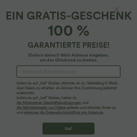
EIN GRATIS-GESCHENK
100 %
GARANTIERTE PREISE!
Einfach deine E-Mail-Adresse eingeben,
um das Glücksrad zu drehen.
Hoppla!
Wir können die von Ihnen gesuchte Seite nicht
Indem du auf „los!“ klicken, stimmen du zu, Marketing-E-Mails
finden.
über Halara zu erhalten. du können Ihre Zustimmung jederzeit
widerrufen.
Indem du auf „los!“ klicken, haben du
Mehr einkaufen
die Allgemeinen Geschäftsbedingungen
und
die Aktivitätsregeln von Halara
gelesen und stimmen ihnen zu
und
erkennen die Datenschutzrichtlinie von Halara an
.
los!