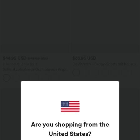
$44.95 USD
$33.95 USD
$48.95 USD
2 für 69 €, 3 für 99 €
DayStretch - Baggy-Shorts mit hohem
Bund und Seitentaschen - 17,8 cm
Schmal zulaufende Golfhose aus Krepp
mit hohem Bund und Seitentaschen
Sale
Are you shopping from the
United States
?