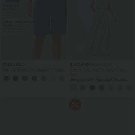
$31.95 USD
$23.95 USD
$50.95 USD
Softlyzero™ Airy - Yoga-Bermudashorts
2 Stück -10%, 3 Stück -15%, 4 Stück
mit hohem Bund, mehreren Taschen
-20%
+16
und InstantCool
Jumpsuit mit V-Ausschnitt, kurzen
Ärmeln, plissierten Seitentaschen und
weitem Bein, fließendem Waffelmuster
Sale
Sale
-47%