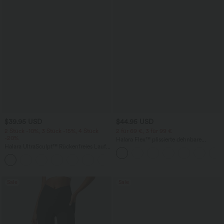
$39.95 USD
$44.95 USD
2 Stück -10%, 3 Stück -15%, 4 Stück
2 für 69 €, 3 für 99 €
-20%
Halara Flex™ plissierte dehnbare
Halara UltraSculpt™ Rückenfreies Lauf-
Stoffhose mit hohem Bund,
Tanktop mit U-Ausschnitt und
Seitentaschen und geradem Bein
+11
überkreuztem, abgerundetem Saum
Sale
Sale