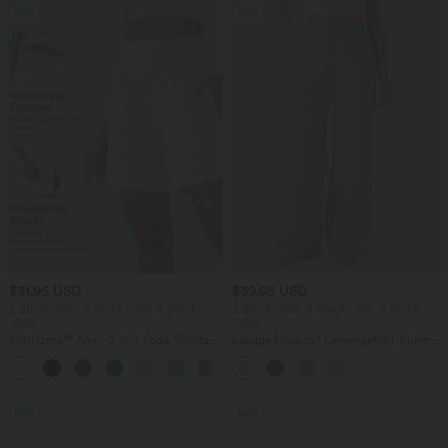
Sale
Sale
$31.95 USD
$39.95 USD
2 Stück -10%, 3 Stück -15%, 4 Stück
2 Stück -10%, 3 Stück -15%, 4 Stück
-20%
-20%
Softlyzero™ Airy - 2-in-1 Yoga-Shorts
Lässige Hose mit Leinengefühl, hoher
mit superhohem Bund, mehreren
Taille, Kordelzug an der Seite und
+23
Taschen und InstantCool - 17,78 cm
weitem Bein
Sale
Sale