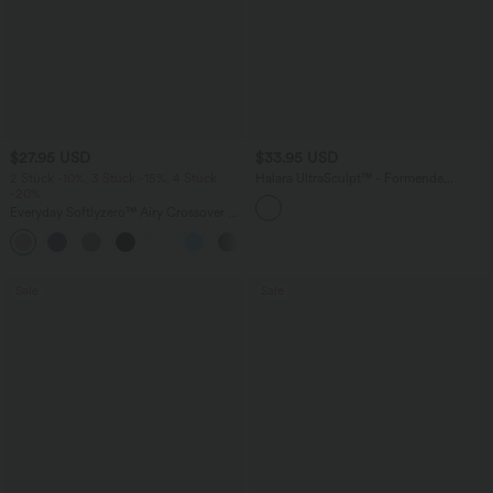
$27.95 USD
$33.95 USD
2 Stück -10%, 3 Stück -15%, 4 Stück
Halara UltraSculpt™ - Formende
-20%
Workout-Shorts mit hohe Bund,
Seitentaschen und Bauchkontrolle - 17,8
Everyday Softlyzero™ Airy Crossover 2-
cm
in-1-Mini-Tennisrock mit Seitentaschen-
+25
Lucid
Sale
Sale