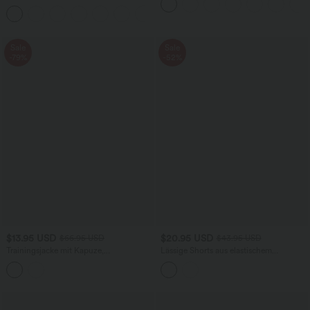
Seitentaschen - leinenähnliches Material
Seitentaschen und Bauchkontrolle
+7
Sale
Sale
-79%
-52%
$13.95 USD
$20.95 USD
$66.95 USD
$43.95 USD
Trainingsjacke mit Kapuze,
Lässige Shorts aus elastischem
Seitentaschen, langen Ärmeln und
Kunstleder mit hohem Bund und
Rüschensaum - UPF40+
Seitentaschen