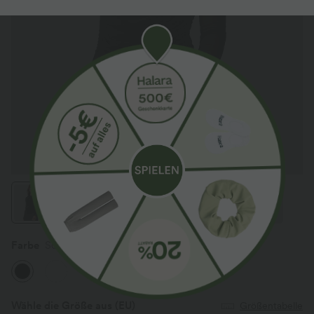
Farbe
Schwarz
Wähle die Größe aus
(EU)
Größentabelle