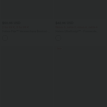
$50.95 USD
$42.95 USD
2 für 69 €, 3 für 99 €
Nimm 3, zahle 2; nimm 6, zahle 4
Halara Flex™ Verwaschene Bootcut-
Halara UltraSculpt™ - Formende
Jeans aus elastischem Strick-Denim mit
Workout-Leggings mit hohem Bund,
+5
hohem Bund und mehrere Taschen
Seitentaschen, Booty-Scrunch und
Bauchkontrolle
Sale