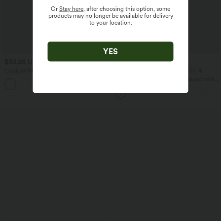
Or
Stay here
, after choosing this option, some
products may no longer be available for delivery
to your location.
YES
$33.95 USD
$25.95 USD
Lässiges Midikleid mit Kordelzug,
Extra Schnäppchen $20.13 USD
Schlitz und geschwungenem Saum
Arbeits-T-Shirt mit Rundhalsausschnitt
und kurzen Fledermausärmeln