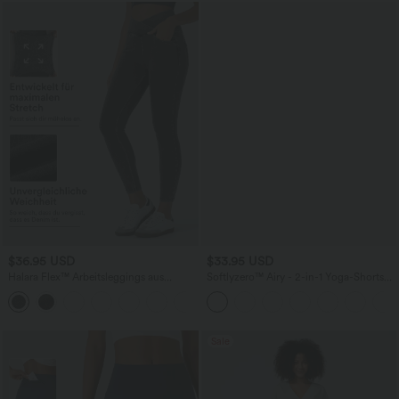
$36.95 USD
$33.95 USD
Halara Flex™ Arbeitsleggings aus
Softlyzero™ Airy - 2-in-1 Yoga-Shorts
elastischem Strick-Denim mit hohem
mit superhohem Bund, mehreren
+1
Bund und mehreren Taschen
Taschen und InstantCool - 22,9 cm
Sale