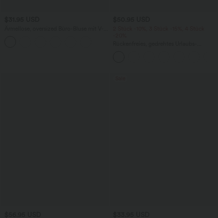
$31.95 USD
$50.95 USD
Ärmellose, oversized Büro-Bluse mit V-
2 Stück -10%, 3 Stück -15%, 4 Stück
Ausschnitt - knitterfrei
-20%
Rückenfreies, gedrehtes Urlaubs-
Maxikleid mit Seitentaschen und Schlitz
Sale
$56.95 USD
$33.95 USD