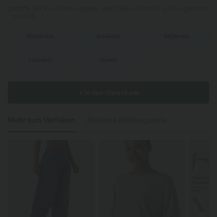
100%
der Kundinnen sagen, dass dieses Produkt größengerecht
ausfällt.
XS
(
32/34
)
S
(
34/36
)
M
(
38/40
)
L
(
42/44
)
XL
(
46
)
+ In den Warenkorb
Mehr zum Verlieben
Ähnliche Kleidungsstile