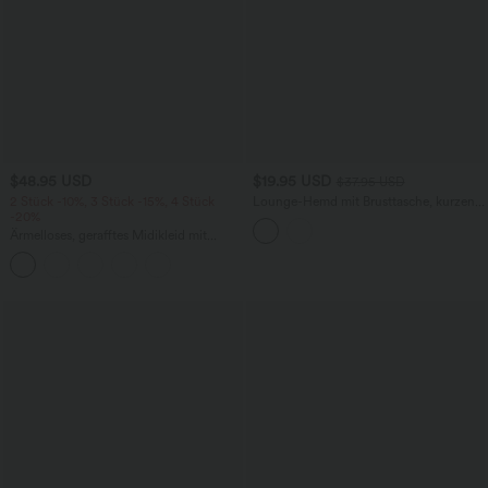
$48.95 USD
$19.95 USD
$37.95 USD
2 Stück -10%, 3 Stück -15%, 4 Stück
Lounge-Hemd mit Brusttasche, kurzen
-20%
Ärmeln und Streifen
Ärmelloses, gerafftes Midikleid mit
eckigem Ausschnitt, integriertem BH
und überkreuztem Rückendesign