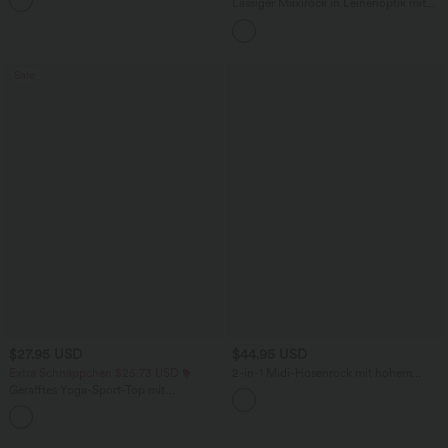
Lässiger Maxirock in Leinenoptik mit
hohem Bund und Kordelzug
Sale
$27.95 USD
$44.95 USD
Extra Schnäppchen $25.73 USD
2-in-1 Midi-Hosenrock mit hohem
Bund, Seitentaschen, Kordelzug und
Gerafftes Yoga-Sport-Top mit
kontrastierendem Netz
Rundhalsausschnitt und kurzen Ärmeln
+11
- UPF50+