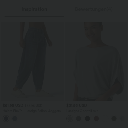
Inspiration
Bewertungen(4)
$61.95 USD
$31.95 USD
$67.95 USD
Halara Flex™ - Lässige Ballon-Joggers
Lässiges Oberteil mit
aus Denim mit mittelhohem Bund und
Rundhalsausschnitt und
mehreren Taschen
Fledermausärmeln