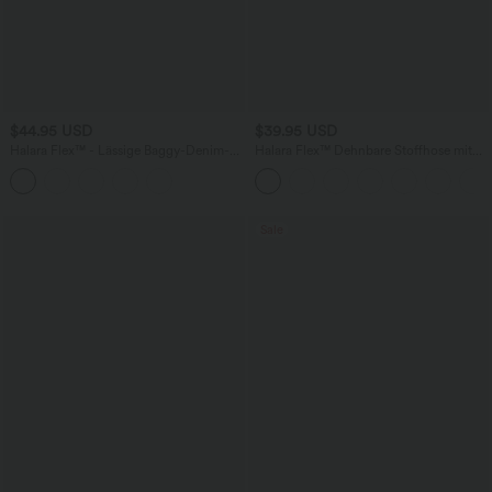
$44.95 USD
$39.95 USD
Halara Flex™ - Lässige Baggy-Denim-
Halara Flex™ Dehnbare Stoffhose mit
Shorts mit hohem Crossover-Bund und
hohem Bund und Seitentasche hinten
mehreren Taschen
Sale