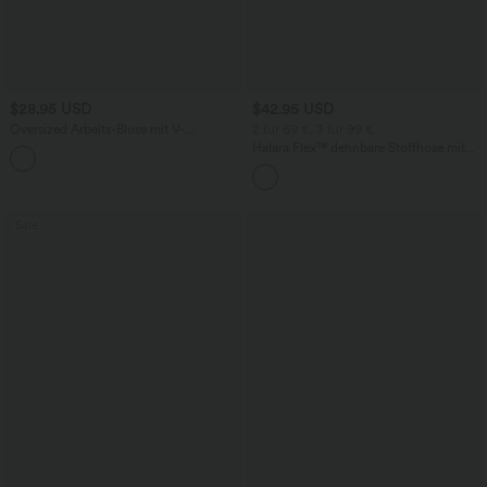
$28.95 USD
$42.95 USD
Oversized Arbeits-Bluse mit V-
2 für 69 €, 3 für 99 €
Ausschnitt und kurzen Ärmeln -
Halara Flex™ dehnbare Stoffhose mit
+1
knitterfrei
hohem Bund, Waffelmuster,
Seitentaschen und weitem Bein
Sale