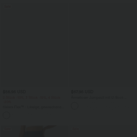
Sale
$56.95 USD
$67.95 USD
2 Stück -10%, 3 Stück -15%, 4 Stück
Ärmelloser Jumpsuit mit U-Boot-
-20%
Ausschnitt, Seitentaschen, seitlichen
Bindebändern, Streifen und InstantCool
Halara Flex™ - Lässige, gewaschene
- Easy Peezy Edition
Baggy-Jeans aus drapiertem Lyocell mit
mittelhohem Bund, mehreren Taschen
und weitem Bein
Sale
Sale