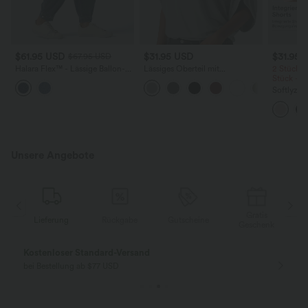
$61.95 USD
$31.95 USD
$31.95 
$67.95 USD
Halara Flex™ - Lässige Ballon-
Lässiges Oberteil mit
2 Stück -
Joggers aus Denim mit
Rundhalsausschnitt und
Stück -2
mittelhohem Bund und
Fledermausärmeln
Softlyzer
mehreren Taschen
Shorts m
mehreren
InstantCo
Unsere Angebote
Gratis
g
Rückgabe
Gutscheine
Lieferung
Geschenk
Gratis Rückgabe
Einfache Rückg
nur für Neukunden in Deutschland
innerhalb 30 Tage