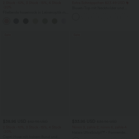
2 Stück -10%, 3 Stück -15%, 4 Stück
Extra Schnäppchen $23.49 USD
-20%
Blusen-Top mit Neckholder und
Fließende hosenrock in Leinenoptik mit
Schlüssellochausschnitt, plissiert,
mittelhohem Bund, Seitentaschen und
ärmellos, abgerundeter Saum
+1
weitem Bein
Sale
Sale
$38.95 USD
$33.95 USD
$42.95 USD
$36.95 USD
2 Stück -10%, 3 Stück -15%, 4 Stück
Nimm 3, zahle 2; nimm 6, zahle 4
-20%
Halara UltraSculpt™ - Formende
Capri-Hose mit hohem Bund und
Workout-Leggings mit hohem Bund,