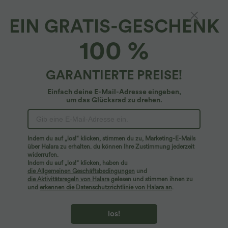
EIN GRATIS-GESCHENK
Lässiges, gerafftes Oberteil mit V-Ausschnitt
100 %
und Netzstoff
4.8
(
4
)
GARANTIERTE PREISE!
$24.95 USD
$36.95 USD
Einfach deine E-Mail-Adresse eingeben,
um das Glücksrad zu drehen.
Indem du auf „los!“ klicken, stimmen du zu, Marketing-E-Mails
über Halara zu erhalten. du können Ihre Zustimmung jederzeit
widerrufen.
Indem du auf „los!“ klicken, haben du
die Allgemeinen Geschäftsbedingungen
und
die Aktivitätsregeln von Halara
gelesen und stimmen ihnen zu
und
erkennen die Datenschutzrichtlinie von Halara an
.
los!