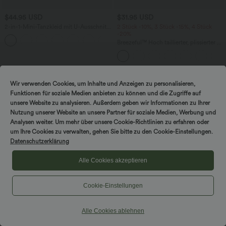
$44.95 USD
$31.95 USD
2-in-1-Mini-Tanzkleid mit U-Ausschnitt,
2 Stück -10%, 3 Stück -15%, 4 Stück
rückenfrei, verdrehter Ausschnitt,
-20%
+13
Seitentasche-Easy Peezy
Breezeful™ Hoch taillierter, plissierter 2-
in-1-Mini-Tanzrock mit Seiten- und
Gesäßtasche, asymmetrischem Saum
und schnelltrocknendem Schnitt
Wir verwenden Cookies, um Inhalte und Anzeigen zu personalisieren,
Funktionen für soziale Medien anbieten zu können und die Zugriffe auf
unsere Website zu analysieren. Außerdem geben wir Informationen zu Ihrer
Nutzung unserer Website an unsere Partner für soziale Medien, Werbung und
Analysen weiter. Um mehr über unsere Cookie-Richtlinien zu erfahren oder
um Ihre Cookies zu verwalten, gehen Sie bitte zu den Cookie-Einstellungen.
Datenschutzerklärung
Alle Cookies akzeptieren
Cookie-Einstellungen
Alle Cookies ablehnen
$61.95 USD
$28.95 USD
$67.95 USD