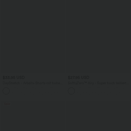
$33.95 USD
$27.95 USD
DayStretch - Arbeits-Shorts mit hohem
SoftlyZero™ Airy - Super hoch taillierte
Bund, Seitentaschen und weitem Bein
2-in-1-Yoga-Shorts mit Gesäßtasche
+11
und Seitentasche-längere Länge
Sale