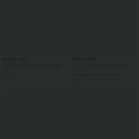
$70.95 USD
$50.95 USD
Halara Flex™ Asymmetrische Baggy-
2 Stück -10%, 3 Stück -15%, 4 Stück
Jeans mit hohem Bund und Taschen​
-20%
Fließender 2-in-1 Maxi-Flare-
Freizeitrock mit hohem Bund,
Seitentaschen und kontrastierendem
Netzstoff
Sale