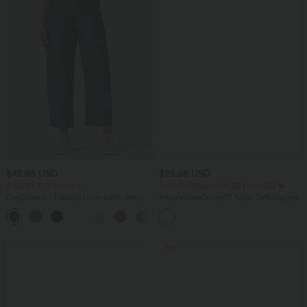
$42.95 USD
$25.95 USD
2 für 69 €, 3 für 99 €
Extra Schnäppchen $23.49 USD
DayStretch - Lässige Hose mit hohem
Halara UltraSculpt™ Yoga-Tanktop mit
Bund, Seitentaschen und Barrel-Leg
doppelten Trägern und gedrehtem
+5
Rücken
Sale