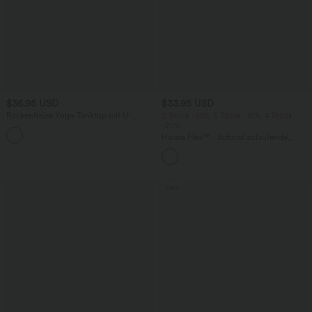
$36.95 USD
$33.95 USD
Rückenfreies Yoga-Tanktop mit U-
2 Stück -10%, 3 Stück -15%, 4 Stück
Ausschnitt, überkreuzten Trägern und
-20%
abgerundetem Saum
Halara Flex™ - Schmal zulaufende
Bürohose mit hohem Bund,
Seitentaschen und Waffelstoff
Sale