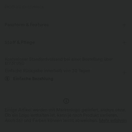
PRODUKT ID: 02786505
Passform & Features
Körperbetont
eingenähter BH
Crossover
Stoff & Pflege
atmungsaktives Mesh
überziehen
lässig
Kostenloser Standardversand bei einer Bestellung über
$77.37 USD
langärmlig
Mittlere Dehnung
Vier-Wege-Stretch
Einfache Rückgabe innerhalb von 30 Tagen
Einfache Bezahlung
Einige Artikel werden mit Markenlogo geliefert, andere ohne.
Ob ein Logo enthalten ist, kann je nach Produkt variieren.
Auch Stil und Farben können leicht abweichen.
Mehr erfahren