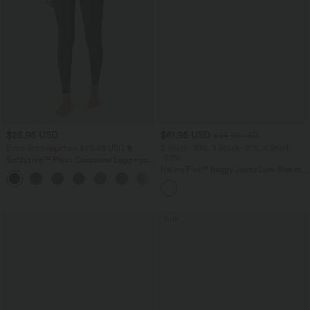
$25.95 USD
$61.95 USD
$64.95 USD
Extra Schnäppchen $23.49 USD
2 Stück -10%, 3 Stück -15%, 4 Stück
-20%
Softlyzero™ Plush Crossover Leggings
mit Taschen
Halara Flex™ Baggy Jeans Low Rise mit
+16
Knopf und Reißverschluss, mehreren
Taschen, weitem Bein
Sale