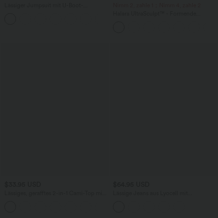
Lässiger Jumpsuit mit U-Boot-
Nimm 2, zahle 1；Nimm 4, zahle 2
Ausschnitt, Seitentaschen, kurzen
Halara UltraSculpt™ - Formende
Ärmeln und Kordelzug - Easy Peezy
Workout-Leggings mit hohem Bund,
Edition
Seitentaschen und Bauchkontrolle - 12,7
cm
$33.95 USD
$64.95 USD
Lässiges, gerafftes 2-in-1 Cami-Top mit
Lässige Jeans aus Lyocell mit
verstellbaren Trägern und integriertem
mittelhohem Bund, mehreren Taschen
BH
und Kordelzug