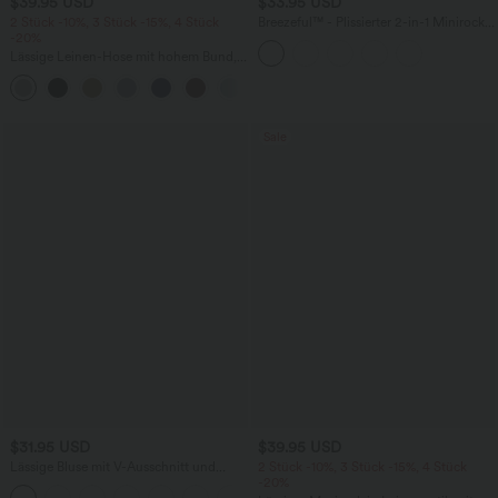
$39.95 USD
$33.95 USD
2 Stück -10%, 3 Stück -15%, 4 Stück
Breezeful™ - Plissierter 2-in-1 Minirock
-20%
mit hohem Bund, Taschen und
asymmetrischem Saum -
Lässige Leinen-Hose mit hohem Bund,
schnelltrocknend, extralang
Kordelzug, weitem Bein und Taschen
+5
Sale
$31.95 USD
$39.95 USD
Lässige Bluse mit V-Ausschnitt und
2 Stück -10%, 3 Stück -15%, 4 Stück
kurzen Puffärmeln
-20%