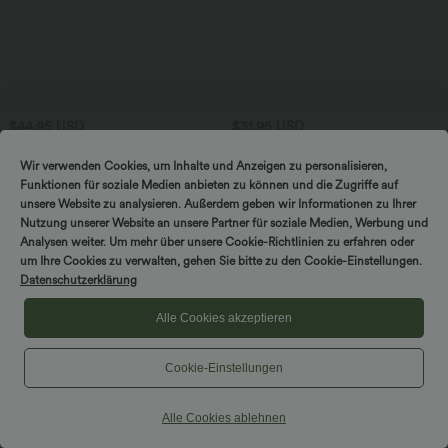
$44.95 USD
$31.95 USD
Geraffter, figurbetonter 2-in-1 Midirock
Halara UltraSculpt™ - Formende
aus Kunstleder mit hohem Bund und
Workout-Shorts mit hohem Bund,
Wir verwenden Cookies, um Inhalte und Anzeigen zu personalisieren,
abgerundetem Saum
Tasche und Bauchkontrolle - 22,9 cm
Funktionen für soziale Medien anbieten zu können und die Zugriffe auf
unsere Website zu analysieren. Außerdem geben wir Informationen zu Ihrer
Sale
Nutzung unserer Website an unsere Partner für soziale Medien, Werbung und
Analysen weiter. Um mehr über unsere Cookie-Richtlinien zu erfahren oder
um Ihre Cookies zu verwalten, gehen Sie bitte zu den Cookie-Einstellungen.
Datenschutzerklärung
Alle Cookies akzeptieren
Cookie-Einstellungen
Alle Cookies ablehnen