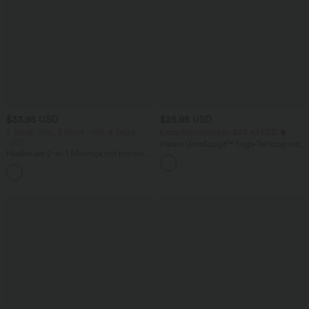
$33.95 USD
$25.95 USD
2 Stück -10%, 3 Stück -15%, 4 Stück
Extra Schnäppchen $23.49 USD
-20%
Halara UltraSculpt™ Yoga-Tanktop mit
Fließender 2-in-1 Minirock mit hohem
doppelten Trägern und gedrehtem
Bund, Seitentaschen, Kordelzug,
Rücken
Kontrast-Mesh und ausgestelltem Bein -
extralang