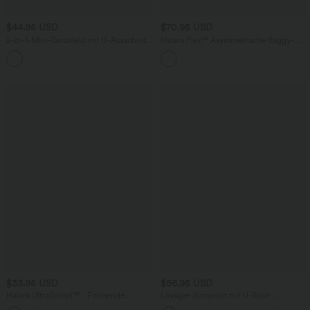
$44.95 USD
$70.95 USD
2-in-1-Mini-Tanzkleid mit U-Ausschnitt,
Halara Flex™ Asymmetrische Baggy-
rückenfrei, verdrehter Ausschnitt,
Jeans mit hohem Bund und Taschen​
+13
Seitentasche-Easy Peezy
$33.95 USD
$56.95 USD
Halara UltraSculpt™ - Formende
Lässiger Jumpsuit mit U-Boot-
Workout-Shorts mit hohe Bund,
Ausschnitt, Seitentaschen, kurzen