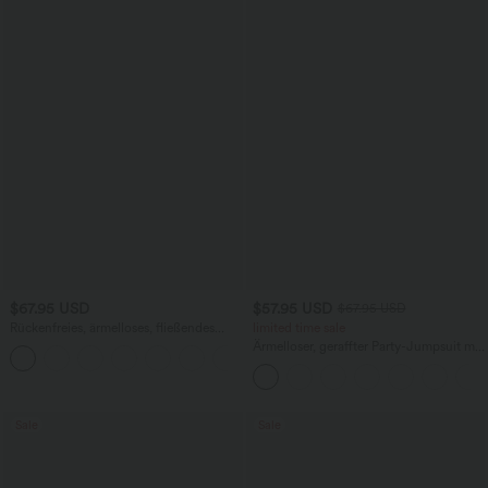
$67.95 USD
$57.95 USD
$67.95 USD
Rückenfreies, ärmelloses, fließendes
limited time sale
Midikleid mit Seitentaschen und
Ärmelloser, geraffter Party-Jumpsuit mit
überkreuztem Design
V-Ausschnitt, Seitentaschen und
unsichtbarem Reißverschluss - pipi-
praktisch
Sale
Sale