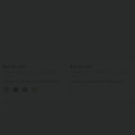
$44.95 USD
$25.95 USD
2 Stück -10%, 3 Stück -15%, 4 Stück
2 Stück -10%, 3 Stück -15%, 4 Stück
-20%
-20%
Lässige Cordhose mit mittelhohem
Lässiges, rückenfreies Tanktop mit
Bund, Reißverschluss und Seitentaschen
verstellbaren Trägern, gedrehtem
+7
Rückendesign und Schnalle
Sale
Sale