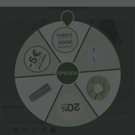
Inspiration
Sale
$39.95 USD
$61.95 USD
$67.95 USD
2 Stück -10%, 3 Stück -15%, 4 Stück
Halara Flex™ - Lässige Ballon-Joggers
-20%
aus Denim mit mittelhohem Bund und
mehreren Taschen
Lässige Hose mit Leinengefühl, hoher
Taille, Kordelzug an der Seite und
+15
weitem Bein