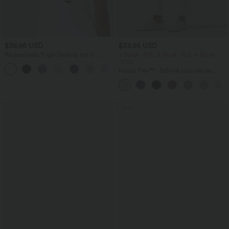
$36.95 USD
$33.95 USD
Rückenfreies Yoga-Tanktop mit U-
2 Stück -10%, 3 Stück -15%, 4 Stück
Ausschnitt, überkreuzten Trägern und
-20%
abgerundetem Saum
Halara Flex™ - Schmal zulaufende
Bürohose mit hohem Bund,
Seitentaschen und Waffelstoff
Sale