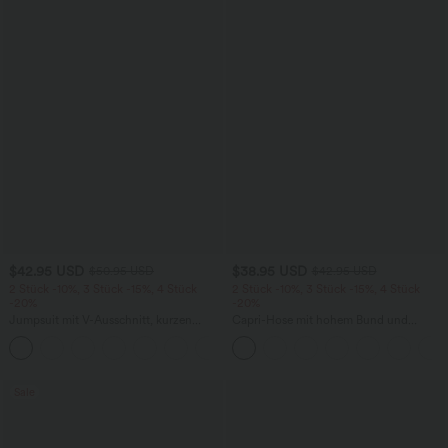
$42.95 USD
$38.95 USD
$50.95 USD
$42.95 USD
2 Stück -10%, 3 Stück -15%, 4 Stück
2 Stück -10%, 3 Stück -15%, 4 Stück
-20%
-20%
Jumpsuit mit V-Ausschnitt, kurzen
Capri-Hose mit hohem Bund und
Ärmeln, plissierten Seitentaschen und
Seitentaschen - leinenähnliches Material
+5
weitem Bein, fließendem Waffelmuster
Sale