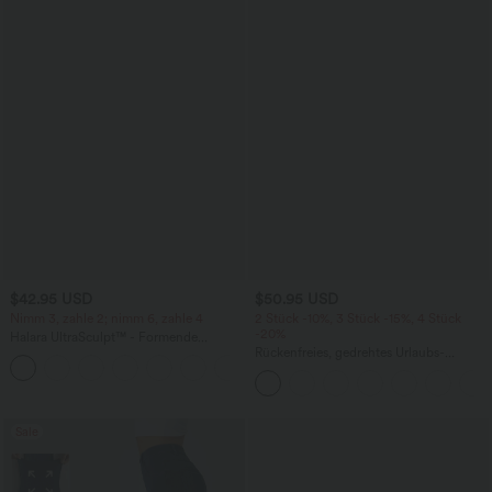
$42.95 USD
$50.95 USD
Nimm 3, zahle 2; nimm 6, zahle 4
2 Stück -10%, 3 Stück -15%, 4 Stück
-20%
Halara UltraSculpt™ - Formende
Workout-Leggings mit hohem Bund,
Rückenfreies, gedrehtes Urlaubs-
+13
Seitentaschen, Booty-Scrunch und
Maxikleid mit Seitentaschen und Schlitz
Bauchkontrolle
Sale