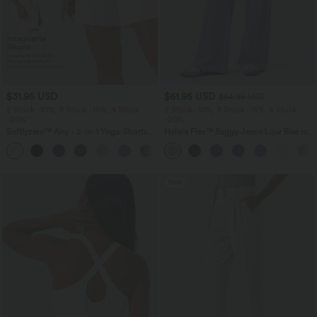
$31.95 USD
$61.95 USD
$64.95 USD
2 Stück -10%, 3 Stück -15%, 4 Stück
2 Stück -10%, 3 Stück -15%, 4 Stück
-20%
-20%
Softlyzero™ Airy - 2-in-1 Yoga-Shorts
Halara Flex™ Baggy Jeans Low Rise mit
mit superhohem Bund, mehreren
Knopf und Reißverschluss, mehreren
+23
Taschen und InstantCool - 17,78 cm
Taschen, weitem Bein
Sale