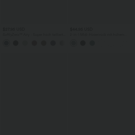
$27.95 USD
$44.95 USD
SoftlyZero™ Airy - Super hoch taillierte
2-in-1 Midi-Hosenrock mit hohem
2-in-1-Yoga-Shorts mit Gesäßtasche
Bund, Seitentaschen, Kordelzug und
+20
und Seitentasche-längere Länge
kontrastierendem Netz