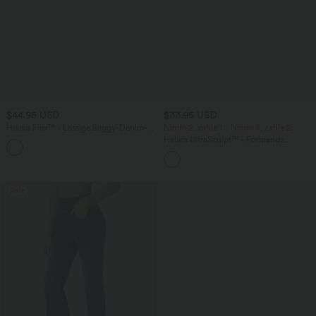
$44.95 USD
$33.95 USD
Halara Flex™ - Lässige Baggy-Denim-
Nimm 2, zahle 1；Nimm 4, zahle 2
Shorts mit hohem Crossover-Bund und
Halara UltraSculpt™ - Formende
mehreren Taschen
Workout-Leggings mit hohem Bund,
Seitentaschen und Bauchkontrolle - 12,7
cm
Sale