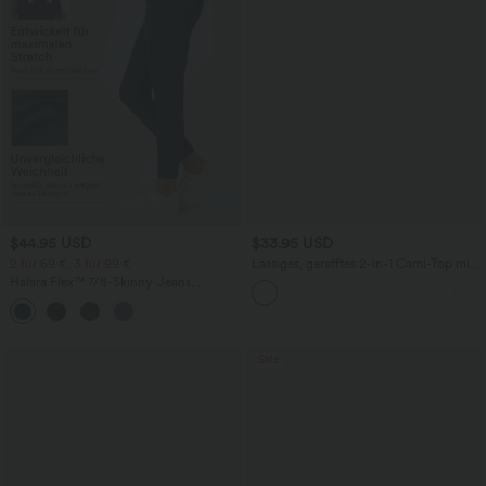
$44.95 USD
$33.95 USD
2 für 69 €, 3 für 99 €
Lässiges, gerafftes 2-in-1 Cami-Top mit
verstellbaren Trägern und integriertem
Halara Flex™ 7/8-Skinny-Jeans,
BH
Röhrenjeans aus elastischem Strick-
Denim im 5-Pocket-Style mit hohem
Bund
Sale