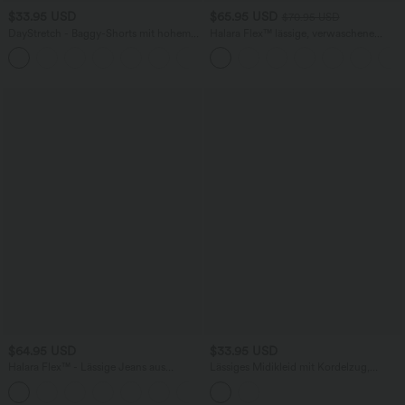
$33.95 USD
$65.95 USD
$70.95 USD
DayStretch - Baggy-Shorts mit hohem
Halara Flex™ lässige, verwaschene
Bund und Seitentaschen - 17,8 cm
Baggy Jeans aus elastischem Strick-
+4
Denim mit niedrigem Bund, Knopf,
Reißverschluss, mehreren Taschen und
weitem Bein
$64.95 USD
$33.95 USD
Halara Flex™ - Lässige Jeans aus
Lässiges Midikleid mit Kordelzug,
elastischem Strick-Denim mit hohem
Schlitz und geschwungenem Saum
Bund, mehreren Taschen,