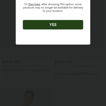
Or
Stay here
, after choosing this option, some
products may no longer be available for delivery
to your location.
YES
$33.95 USD
$48.95 USD
Nimm 3, zahle 2; nimm 6, zahle 4
2 Stück -10%, 3 Stück -15%, 4 Stück
-20%
Halara UltraSculpt™ - Yoga-Sport-BH
mit leichtem Support und geformten
Ärmelloses, gerafftes Midikleid mit
Körbchen - Push-Up
eckigem Ausschnitt, integriertem BH
und überkreuztem Rückendesign
Sale