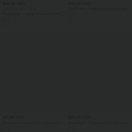
$42.95 USD
$33.95 USD
2 für 69 €, 3 für 99 €
DayStretch - Arbeits-Shorts mit hohem
Bund, Seitentaschen und weitem Bein
DayStretch - Lässige Hose mit hohem
Bund, Seitentaschen und Barrel-Leg
+5
$31.95 USD
$33.95 USD
Ärmellose, oversized Büro-Bluse mit V-
Breezeful™ - Plissierter 2-in-1 Minirock
Ausschnitt - knitterfrei
mit hohem Bund, Taschen und
asymmetrischem Saum -