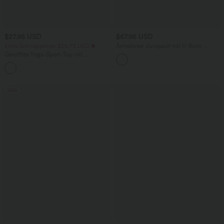
$27.95 USD
$67.95 USD
Extra Schnäppchen $25.73 USD
Ärmelloser Jumpsuit mit U-Boot-
Ausschnitt, Seitentaschen, seitlichen
Gerafftes Yoga-Sport-Top mit
Bindebändern, Streifen und InstantCool
Rundhalsausschnitt und kurzen Ärmeln
- Easy Peezy Edition
+11
- UPF50+
Sale