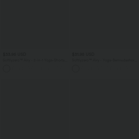
$33.95 USD
$31.95 USD
Softlyzero™ Airy - 2-in-1 Yoga-Shorts
Softlyzero™ Airy - Yoga-Bermudashorts
mit superhohem Bund, mehreren
mit hohem Bund, mehreren Taschen
+10
Taschen und InstantCool - 22,9 cm
und InstantCool