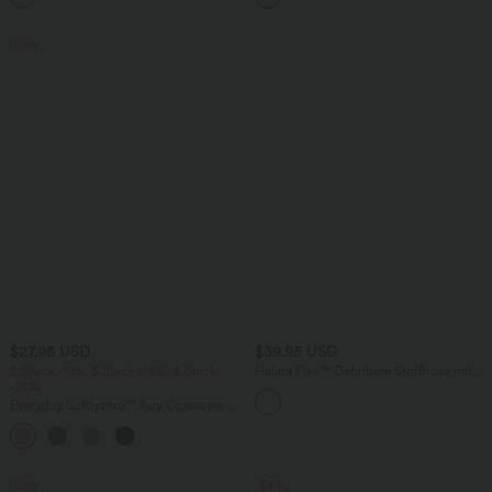
schnelltrocknend, extralang
Sale
$27.95 USD
$39.95 USD
2 Stück -10%, 3 Stück -15%, 4 Stück
Halara Flex™ Dehnbare Stoffhose mit
-20%
hohem Bund und Seitentasche hinten
Everyday Softlyzero™ Airy Crossover 2-
in-1-Mini-Tennisrock mit Seitentaschen-
+25
Lucid
Sale
Sale