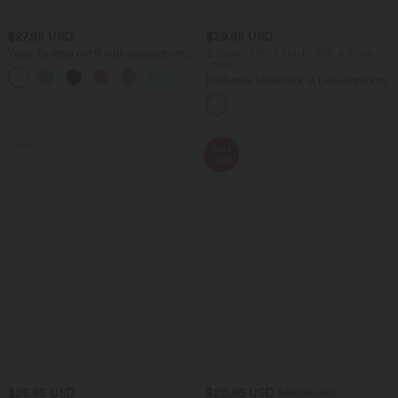
$27.95 USD
$39.95 USD
Yoga-Tanktop mit Rundhalsausschnitt,
2 Stück -10%, 3 Stück -15%, 4 Stück
Rüschen und InstantCool
-20%
+16
Fließende hosenrock in Leinenoptik mit
mittelhohem Bund, Seitentaschen und
weitem Bein
Sale
Sale
-52%
$25.95 USD
$20.95 USD
$43.95 USD