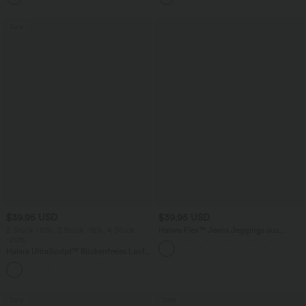
Sale
$39.95 USD
$39.95 USD
2 Stück -10%, 3 Stück -15%, 4 Stück
Halara Flex™ Jeans Jeggings aus
-20%
elastischem Strick-Denim mit hohem
Bund und Gesäßtaschen
Halara UltraSculpt™ Rückenfreies Lauf-
Tanktop mit U-Ausschnitt und
+11
überkreuztem, abgerundetem Saum
Sale
Sale