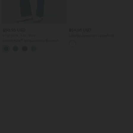
$50.95 USD
$64.95 USD
2 für 69 €, 3 für 99 €
Lässige Jeans aus Lyocell mit
mittelhohem Bund, mehreren Taschen
Halara Flex™ Verwaschene Bootcut-
und Kordelzug
Jeans aus elastischem Strick-Denim mit
+5
hohem Bund und mehrere Taschen