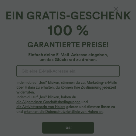
EIN GRATIS-GESCHENK
100 %
GARANTIERTE PREISE!
Einfach deine E-Mail-Adresse eingeben,
um das Glücksrad zu drehen.
Hoppla!
Wir können die von Ihnen gesuchte Seite nicht
Indem du auf „los!“ klicken, stimmen du zu, Marketing-E-Mails
finden.
über Halara zu erhalten. du können Ihre Zustimmung jederzeit
widerrufen.
Indem du auf „los!“ klicken, haben du
Mehr einkaufen
die Allgemeinen Geschäftsbedingungen
und
die Aktivitätsregeln von Halara
gelesen und stimmen ihnen zu
und
erkennen die Datenschutzrichtlinie von Halara an
.
los!