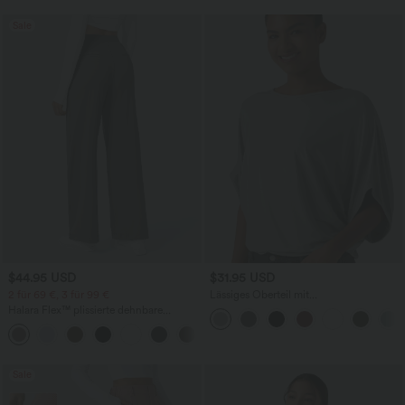
Sale
$44.95 USD
$31.95 USD
2 für 69 €, 3 für 99 €
Lässiges Oberteil mit
Rundhalsausschnitt und
Halara Flex™ plissierte dehnbare
Fledermausärmeln
Stoffhose mit hohem Bund,
+23
Seitentaschen und geradem Bein
Sale