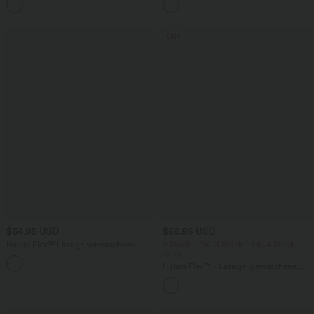
+10
Seitentaschen und Bauchkontrolle - 17,8
Ärmeln und Kordelzug - Easy Peezy
cm
Edition
Sale
$64.95 USD
$56.95 USD
Halara Flex™ Lässige verwaschene
2 Stück -10%, 3 Stück -15%, 4 Stück
Bootcut-Jeans aus elastischem Strick-
-20%
Denim mit niedrigem Bund, Knopf,
Halara Flex™ - Lässige, gewaschene
Reißverschluss und mehreren Taschen
Baggy-Jeans aus drapiertem Lyocell mit
mittelhohem Bund, mehreren Taschen
und weitem Bein