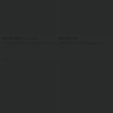
$19.95 USD
$36.95 USD
$37.95 USD
Lounge-Hemd mit Brusttasche, kurzen
Halara Flex™ Arbeitsleggings aus
Ärmeln und Streifen
elastischem Strick-Denim mit hohem
Bund und mehreren Taschen
Sale