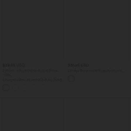
$39.95 USD
$31.95 USD
2 Stück -10%, 3 Stück -15%, 4 Stück
Lässige Bluse mit V-Ausschnitt und
-20%
kurzen Puffärmeln
Lässige Leinen-Hose mit hohem Bund,
Kordelzug, weitem Bein und Taschen
+5