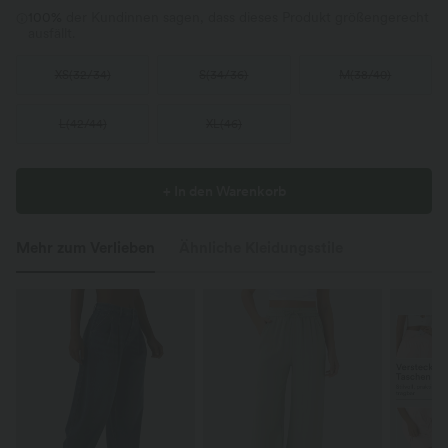
100%
der Kundinnen sagen, dass dieses Produkt größengerecht
ausfällt.
XS
(
32/34
)
S
(
34/36
)
M
(
38/40
)
L
(
42/44
)
XL
(
46
)
+ In den Warenkorb
Mehr zum Verlieben
Ähnliche Kleidungsstile