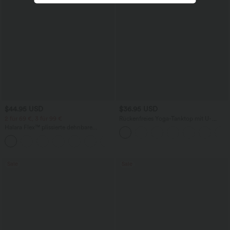
$44.95 USD
$36.95 USD
2 für 69 €, 3 für 99 €
Rückenfreies Yoga-Tanktop mit U-
Ausschnitt, überkreuzten Trägern und
Halara Flex™ plissierte dehnbare
abgerundetem Saum
Stoffhose mit hohem Bund,
+23
Seitentaschen und geradem Bein
Sale
Sale