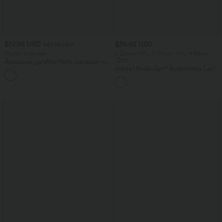
$57.95 USD
$39.95 USD
$67.95 USD
limited time sale
2 Stück -10%, 3 Stück -15%, 4 Stück
-20%
Ärmelloser, geraffter Party-Jumpsuit mit
V-Ausschnitt, Seitentaschen und
Halara UltraSculpt™ Rückenfreies Lauf-
+7
unsichtbarem Reißverschluss - pipi-
Tanktop mit U-Ausschnitt und
praktisch
überkreuztem, abgerundetem Saum