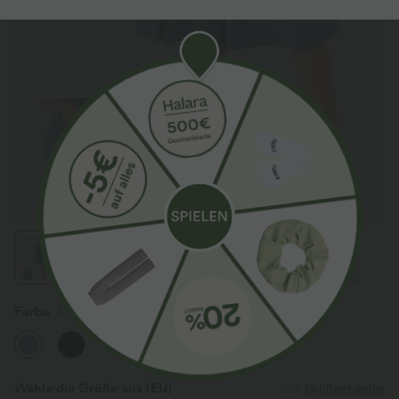
Farbe
Stone Blue
Wähle die Größe aus
(EU)
Größentabelle