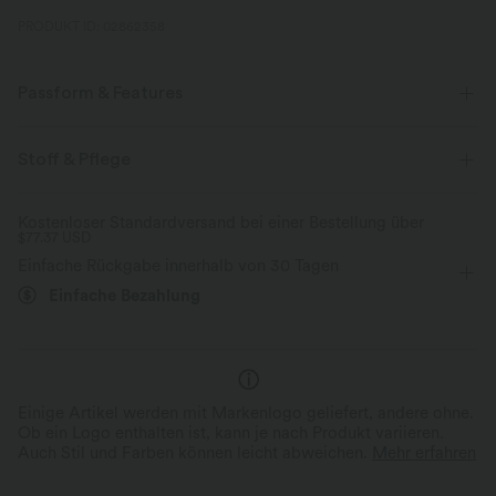
PRODUKT ID: 02862358
Passform & Features
Innenshorts
flacher Bund
Seitentaschen
Stoff & Pflege
überziehen
Urlaub
Caprihose
mit hohem Bund
Kostenloser Standardversand bei einer Bestellung über
$77.37 USD
baggy
Mittlere Dehnung
Vier-Wege-Stretch
Einfache Rückgabe innerhalb von 30 Tagen
Normale Passform
Einfache Bezahlung
Einige Artikel werden mit Markenlogo geliefert, andere ohne.
Ob ein Logo enthalten ist, kann je nach Produkt variieren.
Auch Stil und Farben können leicht abweichen.
Mehr erfahren