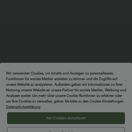
$44.95 USD
$56.95 USD
Wir verwenden Cookies, um Inhalte und Anzeigen zu personalisieren,
2 Stück -10%, 3 Stück -15%, 4 Stück
Ärmelloses Midikleid mit V-Ausschnitt,
Funktionen für soziale Medien anbieten zu können und die Zugriffe auf
-20%
Seitentaschen und Reißverschluss
Lässige Cordhose mit mittelhohem
unsere Website zu analysieren. Außerdem geben wir Informationen zu Ihrer
Bund, Reißverschluss und Seitentaschen
Nutzung unserer Website an unsere Partner für soziale Medien, Werbung und
+7
Analysen weiter. Um mehr über unsere Cookie-Richtlinien zu erfahren oder
DREH & GEWINNE!
um Ihre Cookies zu verwalten, gehen Sie bitte zu den Cookie-Einstellungen.
Datenschutzerklärung
Alle Cookies akzeptieren