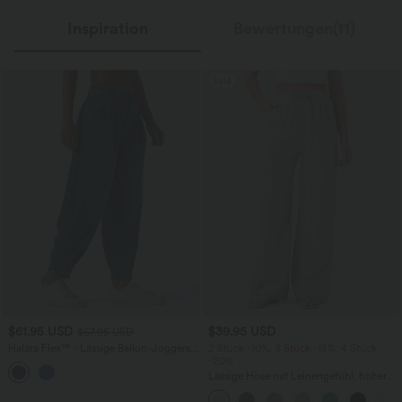
Inspiration
Bewertungen(11)
Sale
$61.95 USD
$39.95 USD
$67.95 USD
Halara Flex™ - Lässige Ballon-Joggers
2 Stück -10%, 3 Stück -15%, 4 Stück
aus Denim mit mittelhohem Bund und
-20%
mehreren Taschen
Lässige Hose mit Leinengefühl, hoher
Taille, Kordelzug an der Seite und
weitem Bein