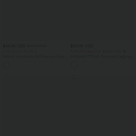
$44.95 USD
$25.95 USD
$48.95 USD
2 für 69 €, 3 für 99 €
Extra Schnäppchen $23.49 USD
Schmal zulaufende Golfhose aus Krepp
Softlyzero™ Plush Crossover Leggings
mit hohem Bund und Seitentaschen
mit Taschen
Sale