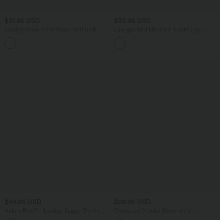
$31.95 USD
$33.95 USD
Lässige Bluse mit V-Ausschnitt und
Lässiges Midikleid mit Kordelzug,
kurzen Puffärmeln
Schlitz und geschwungenem Saum
$44.95 USD
$28.95 USD
Halara Flex™ - Lässige Baggy-Denim-
Oversized Arbeits-Bluse mit V-
Shorts mit hohem Crossover-Bund und
Ausschnitt und kurzen Ärmeln -