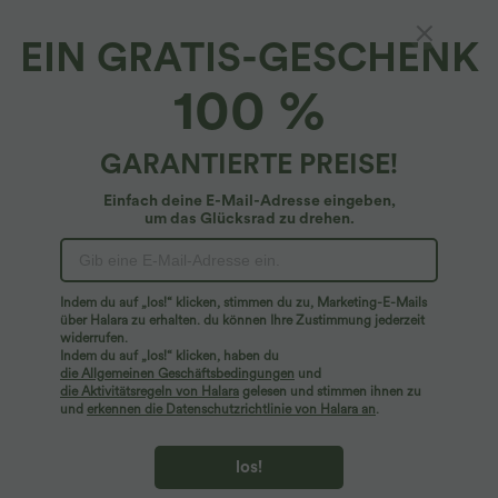
EIN GRATIS-GESCHENK
2-in-1 Stoffhose aus transparentem Mesh mit
100 %
hohem Bund, Seitentaschen und weitem Bein
4.9
(
11
)
GARANTIERTE PREISE!
$29.95 USD
$44.95 USD
Einfach deine E-Mail-Adresse eingeben,
um das Glücksrad zu drehen.
Indem du auf „los!“ klicken, stimmen du zu, Marketing-E-Mails
über Halara zu erhalten. du können Ihre Zustimmung jederzeit
widerrufen.
Indem du auf „los!“ klicken, haben du
die Allgemeinen Geschäftsbedingungen
und
die Aktivitätsregeln von Halara
gelesen und stimmen ihnen zu
und
erkennen die Datenschutzrichtlinie von Halara an
.
los!