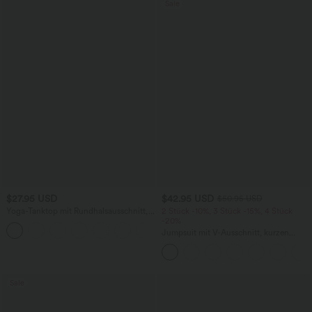
Sale
$27.95 USD
$42.95 USD
$50.95 USD
Yoga-Tanktop mit Rundhalsausschnitt,
2 Stück -10%, 3 Stück -15%, 4 Stück
Rüschen und InstantCool
-20%
+16
Jumpsuit mit V-Ausschnitt, kurzen
Ärmeln, plissierten Seitentaschen und
weitem Bein, fließendem Waffelmuster
Sale