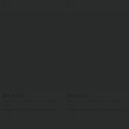
mehreren Taschen
knitterfrei
Sale
Sale
$33.95 USD
$39.95 USD
2 Stück -10%, 3 Stück -15%, 4 Stück
2 Stück -10%, 3 Stück -15%, 4 Stück
-20%
-20%
Halara Flex™ - Schmal zulaufende
Fließende hosenrock in Leinenoptik mit
Bürohose mit hohem Bund,
mittelhohem Bund, Seitentaschen und
+8
Seitentaschen und Waffelstoff
weitem Bein