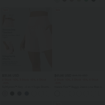
Sale
Sale
$31.95 USD
$61.95 USD
$64.95 USD
2 Stück -10%, 3 Stück -15%, 4 Stück
2 Stück -10%, 3 Stück -15%, 4 Stück
-20%
-20%
Softlyzero™ Airy - 2-in-1 Yoga-Shorts
Halara Flex™ Baggy Jeans Low Rise mit
mit superhohem Bund, mehreren
Knopf und Reißverschluss, mehreren
+23
Taschen und InstantCool - 17,78 cm
Taschen, weitem Bein
Sale