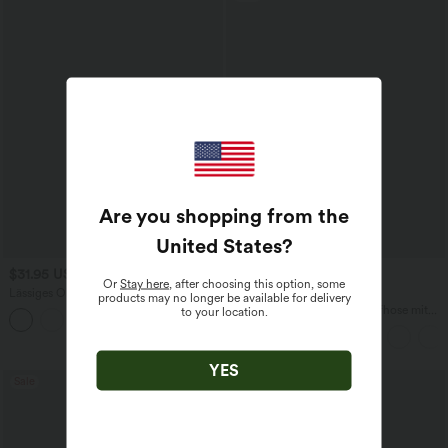
Are you shopping from the
United States
?
$31.95 USD
$42.95 USD
Or
Stay here
, after choosing this option, some
Lässiges Oberteil mit
2 für 69 €, 3 für 99 €
products may no longer be available for delivery
Rundhalsausschnitt und
Halara Flex™ dehnbare Stoffhose mit
to your location.
+1
Fledermausärmeln
hohem Bund, Waffelmuster,
Seitentaschen und weitem Bein
YES
Sale