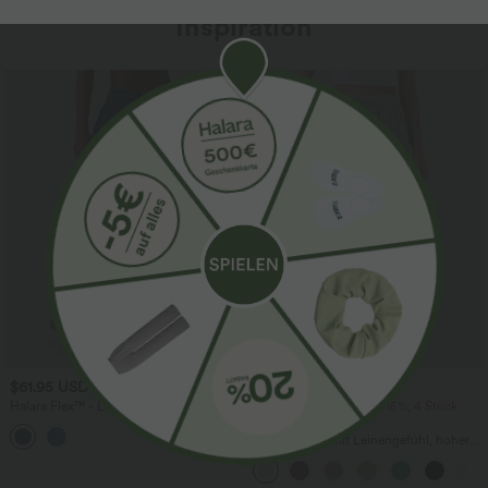
Inspiration
Sale
$61.95 USD
$39.95 USD
$67.95 USD
Halara Flex™ - Lässige Ballon-Joggers
2 Stück -10%, 3 Stück -15%, 4 Stück
aus Denim mit mittelhohem Bund und
-20%
mehreren Taschen
Lässige Hose mit Leinengefühl, hoher
Taille, Kordelzug an der Seite und
weitem Bein