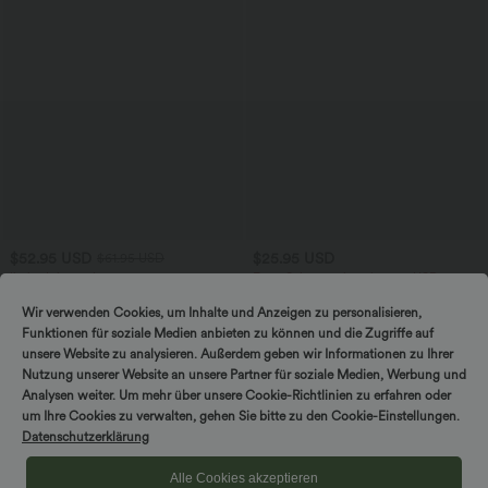
$52.95 USD
$25.95 USD
$61.95 USD
limited time sale
Extra Schnäppchen $23.49 USD
Lässiger, rückenfreier Jumpsuit mit
Softlyzero™ Plush Crossover Leggings
Seitentaschen
mit Taschen
Wir verwenden Cookies, um Inhalte und Anzeigen zu personalisieren,
+10
Funktionen für soziale Medien anbieten zu können und die Zugriffe auf
unsere Website zu analysieren. Außerdem geben wir Informationen zu Ihrer
Sale
Nutzung unserer Website an unsere Partner für soziale Medien, Werbung und
Analysen weiter. Um mehr über unsere Cookie-Richtlinien zu erfahren oder
um Ihre Cookies zu verwalten, gehen Sie bitte zu den Cookie-Einstellungen.
Datenschutzerklärung
Alle Cookies akzeptieren