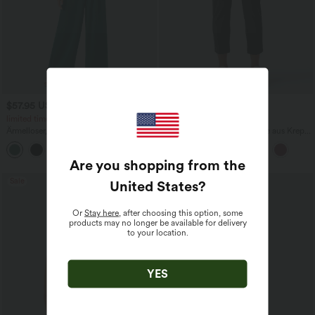
$57.95 USD
$44.95 USD
$67.95 USD
$48.95 USD
limited time sale
2 für 69 €, 3 für 99 €
Ärmelloser, geraffter Party-Jumpsuit mit
Schmal zulaufende Golfhose aus Krepp
V-Ausschnitt, Seitentaschen und
mit hohem Bund und Seitentaschen
+7
unsichtbarem Reißverschluss - pipi-
praktisch
Are you shopping from the
Sale
United States
?
Or
Stay here
, after choosing this option, some
products may no longer be available for delivery
to your location.
YES