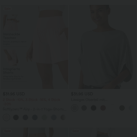
Sale
$31.95 USD
$31.95 USD
2 Stück -10%, 3 Stück -15%, 4 Stück
Lässiges Oberteil mit
-20%
Rundhalsausschnitt und
Fledermausärmeln
Softlyzero™ Airy - 2-in-1 Yoga-Shorts
mit superhohem Bund, mehreren
+23
Taschen und InstantCool - 17,78 cm
Sale
Sale