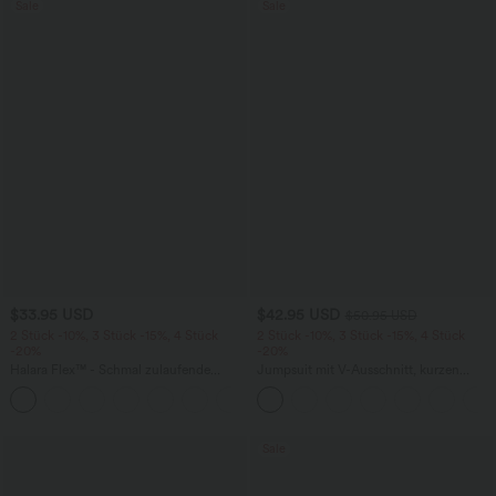
Sale
Sale
$33.95 USD
$42.95 USD
$50.95 USD
2 Stück -10%, 3 Stück -15%, 4 Stück
2 Stück -10%, 3 Stück -15%, 4 Stück
-20%
-20%
Halara Flex™ - Schmal zulaufende
Jumpsuit mit V-Ausschnitt, kurzen
Bürohose mit hohem Bund,
Ärmeln, plissierten Seitentaschen und
+8
Seitentaschen und Waffelstoff
weitem Bein, fließendem Waffelmuster
Sale