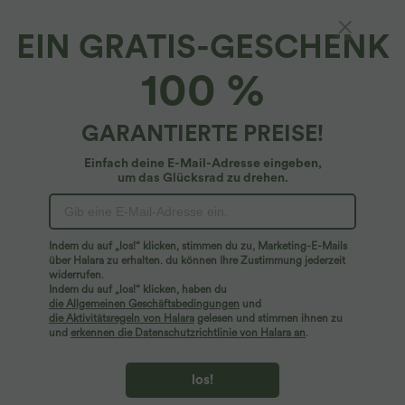
EIN GRATIS-GESCHENK
100 %
GARANTIERTE PREISE!
Einfach deine E-Mail-Adresse eingeben,
um das Glücksrad zu drehen.
Hoppla!
Wir können die von Ihnen gesuchte Seite nicht
Indem du auf „los!“ klicken, stimmen du zu, Marketing-E-Mails
finden.
über Halara zu erhalten. du können Ihre Zustimmung jederzeit
widerrufen.
Indem du auf „los!“ klicken, haben du
Mehr einkaufen
die Allgemeinen Geschäftsbedingungen
und
die Aktivitätsregeln von Halara
gelesen und stimmen ihnen zu
und
erkennen die Datenschutzrichtlinie von Halara an
.
los!