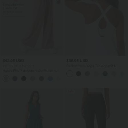
$42.95 USD
$36.95 USD
2 für 69 €, 3 für 99 €
Rückenfreies Yoga-Tanktop mit U-
Ausschnitt, überkreuzten Trägern und
Halara Flex™ dehnbare Stoffhose mit
abgerundetem Saum
hohem Bund, Waffelmuster,
+20
Seitentaschen und weitem Bein
Sale