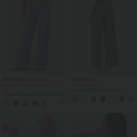
$61.95 USD
$44.95 USD
$64.95 USD
2 Stück -10%, 3 Stück -15%, 4 Stück
2 für 69 €, 3 für 99 €
-20%
Halara Flex™ plissierte dehnbare
Halara Flex™ Baggy Jeans Low Rise mit
Stoffhose mit hohem Bund,
Knopf und Reißverschluss, mehreren
Seitentaschen und geradem Bein
+5
Taschen, weitem Bein
Sale