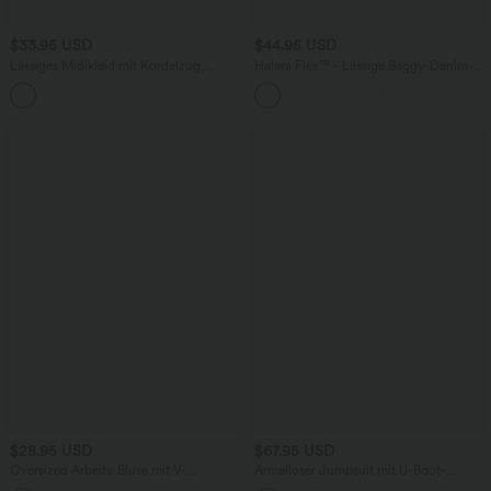
$33.95 USD
$44.95 USD
Lässiges Midikleid mit Kordelzug,
Halara Flex™ - Lässige Baggy-Denim-
Schlitz und geschwungenem Saum
Shorts mit hohem Crossover-Bund und
mehreren Taschen
$28.95 USD
$67.95 USD
Oversized Arbeits-Bluse mit V-
Ärmelloser Jumpsuit mit U-Boot-
Ausschnitt und kurzen Ärmeln -
Ausschnitt, Seitentaschen, seitlichen