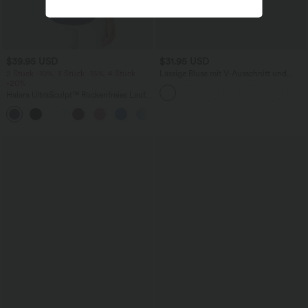
$39.95 USD
$31.95 USD
2 Stück -10%, 3 Stück -15%, 4 Stück
Lässige Bluse mit V-Ausschnitt und
-20%
kurzen Puffärmeln
Halara UltraSculpt™ Rückenfreies Lauf-
Tanktop mit U-Ausschnitt und
+11
überkreuztem, abgerundetem Saum