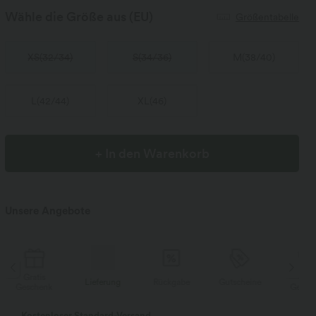
Wähle die Größe aus
(EU)
Größentabelle
XS
(
32/34
)
S
(
34/36
)
M
(
38/40
)
L
(
42/44
)
XL
(
46
)
+ In den Warenkorb
Unsere Angebote
Gratis
Lieferung
Rückgabe
Gutscheine
Li
Geschenk
Kostenloser Standard-Versand