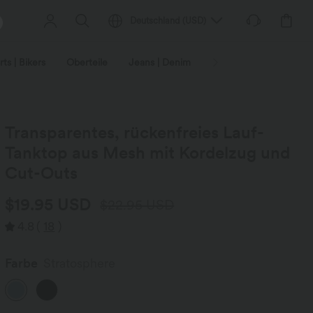
Deutschland
(
USD
)
ts | Bikers
Oberteile
Jeans | Denim
Leggings
Plus-Size
Transparentes, rückenfreies Lauf-
Tanktop aus Mesh mit Kordelzug und
Cut-Outs
$19.95 USD
$22.95 USD
4.8
(
18
)
Farbe
Stratosphere