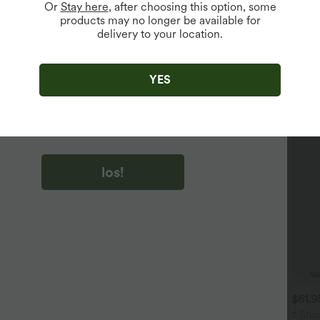
Or
Stay here
, after choosing this option, some
products may no longer be available for
delivery to your location.
u auf „los!“ klicken, stimmen du zu, Marketing-E-Mails über
zu erhalten. du können Ihre Zustimmung jederzeit widerrufen.
YES
u auf „los!“ klicken, haben du
lgemeinen Geschäftsbedingungen
und
ivitätsregeln von Halara
gelesen und stimmen ihnen zu und
n die Datenschutzrichtlinie von Halara an
.
los!
$31.95 USD
$31.95 USD
$61.
 Stück -10%, 3 Stück -15%, 4
Lässiges Oberteil mit
2 Stüc