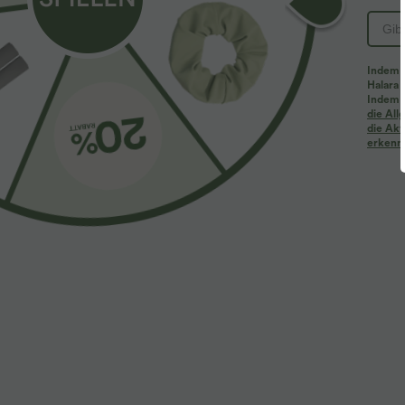
Indem d
Halara 
Indem d
Mehr zum Verlieben
Ähnliche Kleidungsstile
die Al
die Akt
erkenne
$61.95 USD
$39.95 USD
$67.95 USD
Halara Flex™ - Lässige
2 Stück -10%, 3 Stück -15%, 4
2