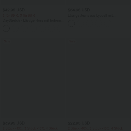
$42.95 USD
$64.95 USD
2 für 69 €, 3 für 99 €
Lässige Jeans aus Lyocell mit
mittelhohem Bund, mehreren Taschen
DayStretch - Lässige Hose mit hohem
und Kordelzug
Bund, Seitentaschen und Barrel-Leg
+5
Sale
Sale
$39.95 USD
$22.95 USD
2 Stück -10%, 3 Stück -15%, 4 Stück
2 Stück -10%, 3 Stück -15%, 4 Stück