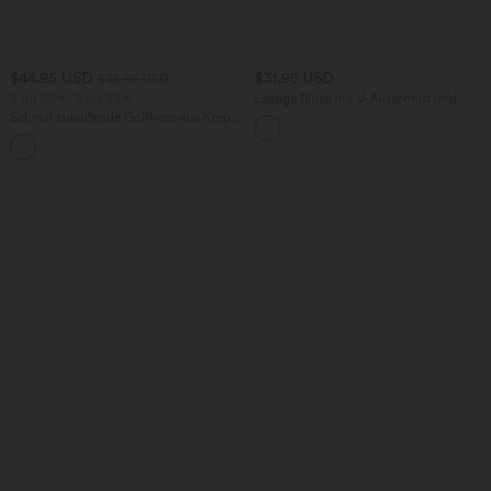
$44.95 USD
$31.95 USD
$48.95 USD
2 für 69 €, 3 für 99 €
Lässige Bluse mit V-Ausschnitt und
kurzen Puffärmeln
Schmal zulaufende Golfhose aus Krepp
mit hohem Bund und Seitentaschen