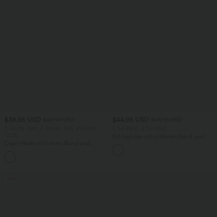
$38.95 USD
$44.95 USD
$42.95 USD
$48.95 USD
2 Stück -10%, 3 Stück -15%, 4 Stück
2 für 69 €, 3 für 99 €
-20%
Schlaghose mit mittlerem Bund und
Capri-Hose mit hohem Bund und
seitlichen Reißverschlusstaschen
Seitentaschen - leinenähnliches Material
+7
Sale