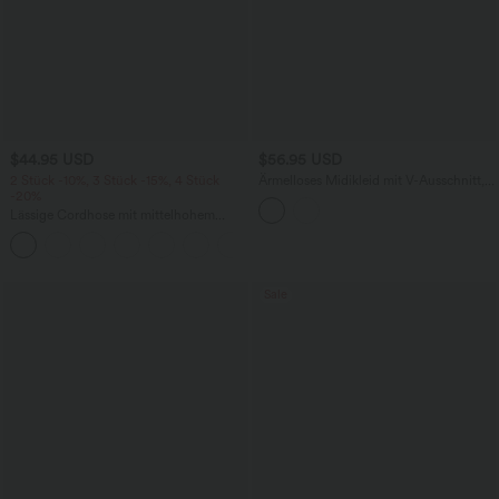
$44.95 USD
$56.95 USD
2 Stück -10%, 3 Stück -15%, 4 Stück
Ärmelloses Midikleid mit V-Ausschnitt,
-20%
Seitentaschen und Reißverschluss
Lässige Cordhose mit mittelhohem
Bund, Reißverschluss und Seitentaschen
+7
Sale