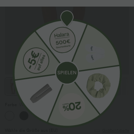
Farbe
Weiß
Wähle die Größe aus
(EU)
Größentabelle