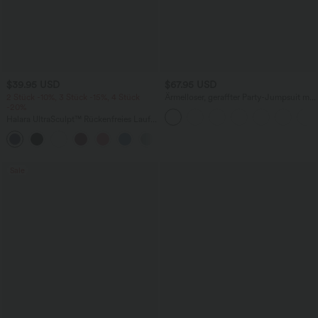
$39.95 USD
$67.95 USD
2 Stück -10%, 3 Stück -15%, 4 Stück
Ärmelloser, geraffter Party-Jumpsuit mit
-20%
V-Ausschnitt, Seitentaschen und
unsichtbarem Reißverschluss - pipi-
Halara UltraSculpt™ Rückenfreies Lauf-
praktisch
Tanktop mit U-Ausschnitt und
+11
überkreuztem, abgerundetem Saum
Sale