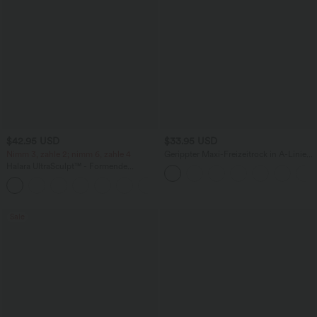
$42.95 USD
$33.95 USD
Nimm 3, zahle 2; nimm 6, zahle 4
Gerippter Maxi-Freizeitrock in A-Linie
mit hohem Bund und Schlitzsaum
Halara UltraSculpt™ - Formende
Workout-Leggings mit hohem Bund,
+13
Seitentaschen, Booty-Scrunch und
Bauchkontrolle
Sale