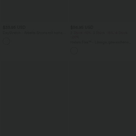
$33.95 USD
$56.95 USD
DayStretch - Arbeits-Shorts mit hohem
2 Stück -10%, 3 Stück -15%, 4 Stück
Bund, Seitentaschen und weitem Bein
-20%
+11
Halara Flex™ - Lässige, gewaschene
Baggy-Jeans aus drapiertem Lyocell mit
mittelhohem Bund, mehreren Taschen
und weitem Bein