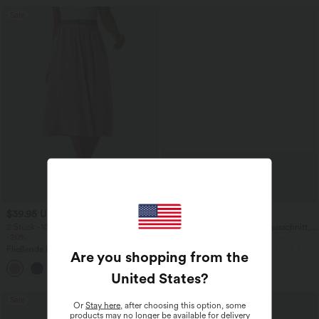
Sale
$39.95 USD
$27.95 USD
2 Stück -10%, 3 Stück -15%, 4 Stück
Yoga-Tanktop mit Rundhalsausschnitt,
-20%
Rüschen und InstantCool
Fließende hosenrock in Leinenoptik mit
Are you shopping from the
mittelhohem Bund, Seitentaschen und
+1
weitem Bein
United States
?
Sale
Sale
Or
Stay here
, after choosing this option, some
products may no longer be available for delivery