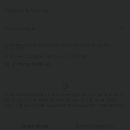
Passform & Features
Innenshorts
flacher Bund
Wellenkante
Stoff & Pflege
asymmetrisch
gestuft
Party & Hochzeit
Mini
Kostenloser Standardversand bei einer Bestellung über
$77.37 USD
mit niedrigem Bund
Tunika
Vier-Wege-Stretch
Einfache Rückgabe innerhalb von 30 Tagen
Einfache Bezahlung
Einige Artikel werden mit Markenlogo geliefert, andere ohne.
Ob ein Logo enthalten ist, kann je nach Produkt variieren.
Auch Stil und Farben können leicht abweichen.
Mehr erfahren
Inspiration
Bewertungen(9)