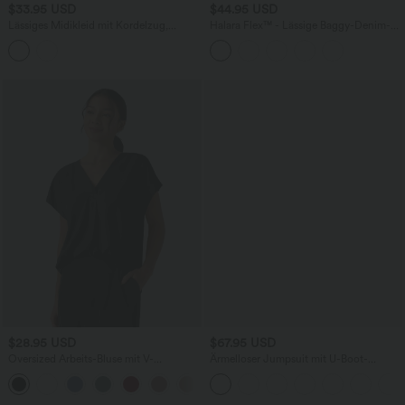
$33.95 USD
$44.95 USD
Lässiges Midikleid mit Kordelzug,
Halara Flex™ - Lässige Baggy-Denim-
Schlitz und geschwungenem Saum
Shorts mit hohem Crossover-Bund und
mehreren Taschen
$28.95 USD
$67.95 USD
Oversized Arbeits-Bluse mit V-
Ärmelloser Jumpsuit mit U-Boot-
Ausschnitt und kurzen Ärmeln -
Ausschnitt, Seitentaschen, seitlichen
+1
knitterfrei
Bindebändern, Streifen und InstantCool
- Easy Peezy Edition