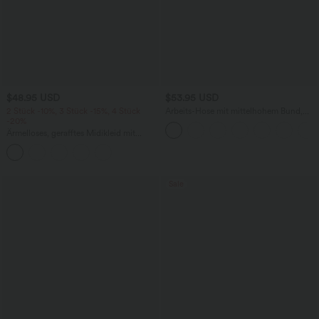
$48.95 USD
$53.95 USD
2 Stück -10%, 3 Stück -15%, 4 Stück
Arbeits-Hose mit mittelhohem Bund,
-20%
Seitentaschen und Barrel-Leg
Ärmelloses, gerafftes Midikleid mit
eckigem Ausschnitt, integriertem BH
und überkreuztem Rückendesign
Sale