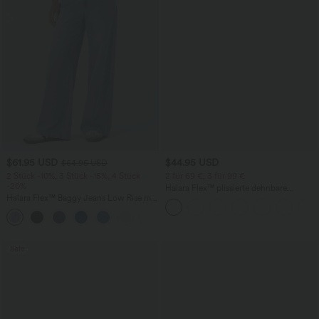
$61.95 USD
$44.95 USD
$64.95 USD
2 Stück -10%, 3 Stück -15%, 4 Stück
2 für 69 €, 3 für 99 €
-20%
Halara Flex™ plissierte dehnbare
Halara Flex™ Baggy Jeans Low Rise mit
Stoffhose mit hohem Bund,
Knopf und Reißverschluss, mehreren
Seitentaschen und geradem Bein
+5
Taschen, weitem Bein
Sale