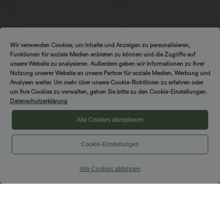
Ärmeln und Kordelzug - Easy Peezy
Blumenmuster und Bindeband vorne
Edition
Sale
Sale
Wir verwenden Cookies, um Inhalte und Anzeigen zu personalisieren,
Funktionen für soziale Medien anbieten zu können und die Zugriffe auf
unsere Website zu analysieren. Außerdem geben wir Informationen zu Ihrer
Nutzung unserer Website an unsere Partner für soziale Medien, Werbung und
Analysen weiter. Um mehr über unsere Cookie-Richtlinien zu erfahren oder
um Ihre Cookies zu verwalten, gehen Sie bitte zu den Cookie-Einstellungen.
Datenschutzerklärung
Alle Cookies akzeptieren
Cookie-Einstellungen
$33.95 USD
$39.95 USD
$36.95 USD
Alle Cookies ablehnen
Nimm 3, zahle 2; nimm 6, zahle 4
2 Stück -10%, 3 Stück -15%, 4 Stück
-20%
Halara UltraSculpt™ - Formende
Workout-Leggings mit hohem Bund,
Lässige Leinen-Hose mit hohem Bund,
+17
Seitentaschen und Bauchkontrolle
Kordelzug, weitem Bein und Taschen