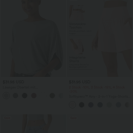
$31.95 USD
$31.95 USD
Lässiges Oberteil mit
2 Stück -10%, 3 Stück -15%, 4 Stück
Rundhalsausschnitt und
-20%
+1
Fledermausärmeln
Softlyzero™ Airy - 2-in-1 Yoga-Shorts
mit superhohem Bund, mehreren
Taschen und InstantCool - 17,78 cm
Sale
Sale