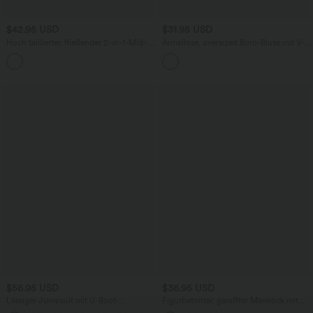
$42.95 USD
$31.95 USD
Hoch taillierter, fließender 2-in-1-Midi-
Ärmellose, oversized Büro-Bluse mit V-
Tanzrock mit Seitentasche
Ausschnitt - knitterfrei
$56.95 USD
$36.95 USD
Lässiger Jumpsuit mit U-Boot-
Figurbetonter, geraffter Maxirock mit
Ausschnitt, Seitentaschen, kurzen
mittelhohem Bund, Streifen,