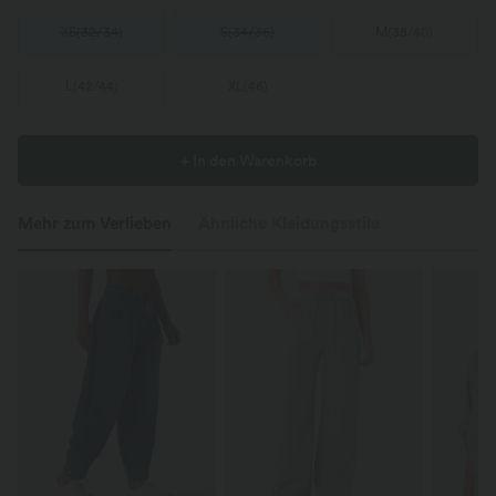
XS
(
32/34
)
S
(
34/36
)
M
(
38/40
)
L
(
42/44
)
XL
(
46
)
+ In den Warenkorb
Mehr zum Verlieben
Ähnliche Kleidungsstile