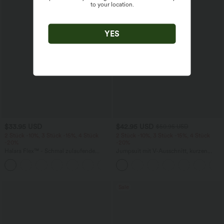
to your location.
YES
$33.95 USD
$42.95 USD
$50.95 USD
2 Stück -10%, 3 Stück -15%, 4 Stück
2 Stück -10%, 3 Stück -15%, 4 Stück
-20%
-20%
Halara Flex™ - Schmal zulaufende
Jumpsuit mit V-Ausschnitt, kurzen
Bürohose mit hohem Bund,
Ärmeln, plissierten Seitentaschen und
+8
Seitentaschen und Waffelstoff
weitem Bein, fließendem Waffelmuster
Sale