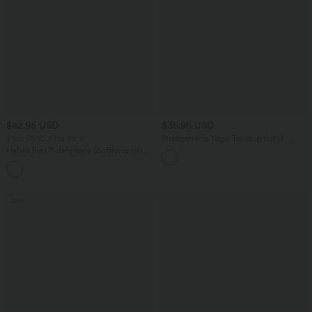
$42.95 USD
$36.95 USD
2 für 69 €, 3 für 99 €
Rückenfreies Yoga-Tanktop mit U-
Ausschnitt, überkreuzten Trägern und
Halara Flex™ dehnbare Stoffhose mit
abgerundetem Saum
hohem Bund, Waffelmuster,
+20
Seitentaschen und weitem Bein
Sale