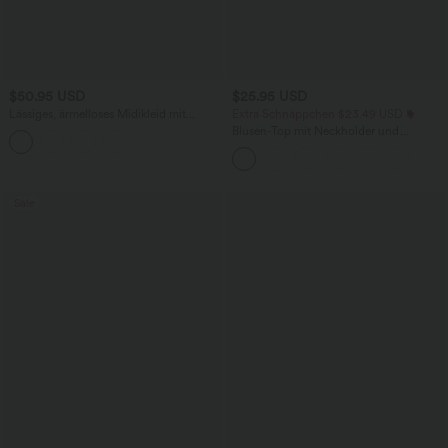
$50.95 USD
$25.95 USD
Lässiges, ärmelloses Midikleid mit
Extra Schnäppchen $23.49 USD
Rundhalsausschnitt, integriertem BH
Blusen-Top mit Neckholder und
und Rüschensaum
Schlüssellochausschnitt, plissiert,
ärmellos, abgerundeter Saum
Sale