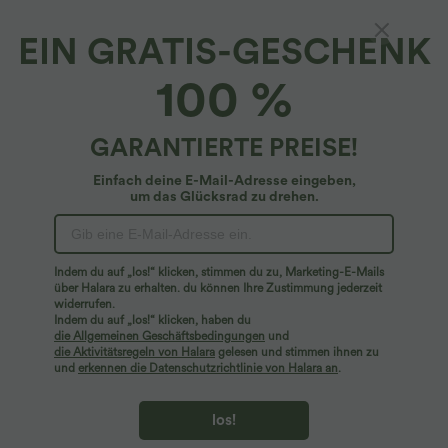
EIN GRATIS-GESCHENK
2-in-1 Party-Minirock mit elegantem
100 %
Spitzenband an der Seite, niedrigem Bund
und gekräuseltem Saum
4.8
(
9
)
GARANTIERTE PREISE!
$29.95 USD
$48.95 USD
Einfach deine E-Mail-Adresse eingeben,
um das Glücksrad zu drehen.
Indem du auf „los!“ klicken, stimmen du zu, Marketing-E-Mails
über Halara zu erhalten. du können Ihre Zustimmung jederzeit
widerrufen.
Indem du auf „los!“ klicken, haben du
die Allgemeinen Geschäftsbedingungen
und
die Aktivitätsregeln von Halara
gelesen und stimmen ihnen zu
und
erkennen die Datenschutzrichtlinie von Halara an
.
los!