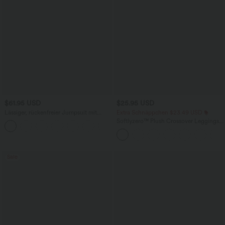
$61.95 USD
$25.95 USD
Lässiger, rückenfreier Jumpsuit mit
Extra Schnäppchen $23.49 USD
Seitentaschen
Softlyzero™ Plush Crossover Leggings
+10
mit Taschen
Sale