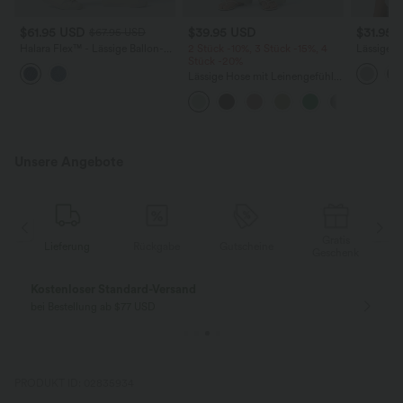
$61.95 USD
$39.95 USD
$31.95 
$67.95 USD
Halara Flex™ - Lässige Ballon-
2 Stück -10%, 3 Stück -15%, 4
Lässiges 
Joggers aus Denim mit
Stück -20%
Rundhals
mittelhohem Bund und
Flederma
Lässige Hose mit Leinengefühl,
mehreren Taschen
hoher Taille, Kordelzug an der
Seite und weitem Bein
Unsere Angebote
Gratis
Lieferung
Rückgabe
Gutscheine
k
Geschenk
Kostenloser Standard-Versand
bei Bestellung ab $77 USD
PRODUKT ID: 02835934