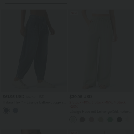
Sale
$61.95 USD
$39.95 USD
$67.95 USD
Halara Flex™ - Lässige Ballon-Joggers
2 Stück -10%, 3 Stück -15%, 4 Stück
aus Denim mit mittelhohem Bund und
-20%
mehreren Taschen
Lässige Hose mit Leinengefühl, hoher
Taille, Kordelzug an der Seite und
weitem Bein
Sale