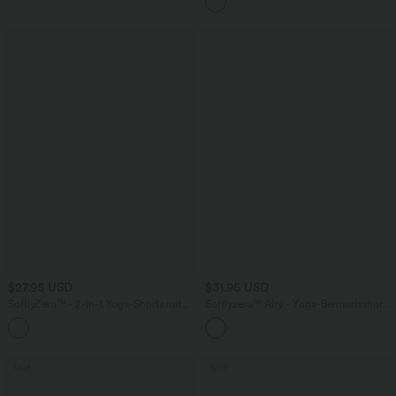
$27.95 USD
$31.95 USD
SoftlyZero™ - 2-in-1 Yoga-Shorts mit
Softlyzero™ Airy - Yoga-Bermudashorts
hohem Crossover-Bund, mehreren
mit hohem Bund, mehreren Taschen
Taschen und Ösen - schnelltrocknend,
und InstantCool
7,6 cm
Sale
Sale