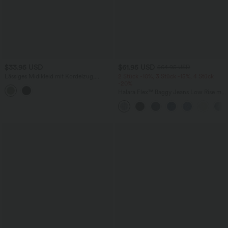
$33.95 USD
$61.95 USD
$64.95 USD
Lässiges Midikleid mit Kordelzug,
2 Stück -10%, 3 Stück -15%, 4 Stück
Schlitz und geschwungenem Saum
-20%
Halara Flex™ Baggy Jeans Low Rise mit
Knopf und Reißverschluss, mehreren
Taschen, weitem Bein