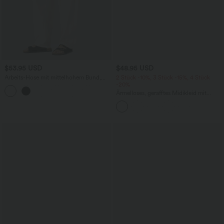
$53.95 USD
$48.95 USD
Arbeits-Hose mit mittelhohem Bund,
2 Stück -10%, 3 Stück -15%, 4 Stück
Seitentaschen und Barrel-Leg
-20%
+3
Ärmelloses, gerafftes Midikleid mit
eckigem Ausschnitt, integriertem BH
und überkreuztem Rückendesign