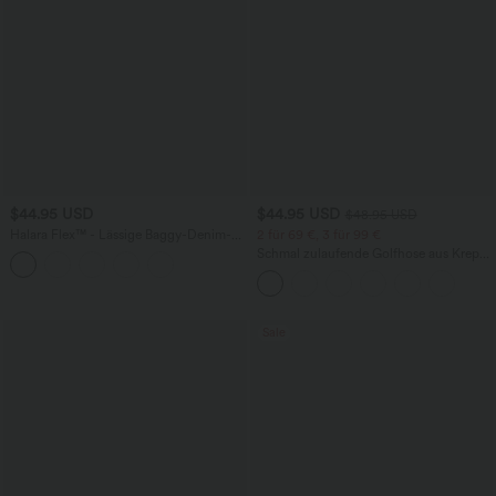
$44.95 USD
$44.95 USD
$48.95 USD
Halara Flex™ - Lässige Baggy-Denim-
2 für 69 €, 3 für 99 €
Shorts mit hohem Crossover-Bund und
Schmal zulaufende Golfhose aus Krepp
mehreren Taschen
mit hohem Bund und Seitentaschen
Sale