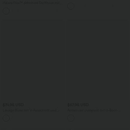
Rüschen und InstantCool
Halara Flex™ dehnbare Stoffhose mit
hohem Bund, Waffelmuster,
+20
Seitentaschen und weitem Bein
$31.95 USD
$67.95 USD
Lässige Bluse mit V-Ausschnitt und
Ärmelloser Jumpsuit mit U-Boot-
kurzen Puffärmeln
Ausschnitt, Seitentaschen, seitlichen
Bindebändern, Streifen und InstantCool
- Easy Peezy Edition