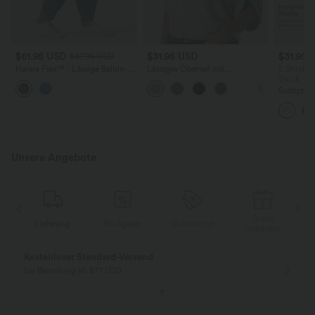
$61.95 USD
$31.95 USD
$31.95 
$67.95 USD
Halara Flex™ - Lässige Ballon-
Lässiges Oberteil mit
2 Stück -
Joggers aus Denim mit
Rundhalsausschnitt und
Stück -2
mittelhohem Bund und
Fledermausärmeln
Softlyzer
mehreren Taschen
Shorts m
mehreren
InstantCo
Unsere Angebote
Gratis
g
Rückgabe
Gutscheine
Lieferung
Geschenk
Gratis Rückgabe
Einfache Rückg
nur für Neukunden in Deutschland
innerhalb 30 Tage