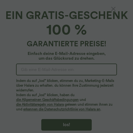
EIN GRATIS-GESCHENK
OneForm - Geraffter Sport-BH mit niedrigem
100 %
Support, Doppelträgern und nahtlosem Flow -
A-D Cups
4.7
(
2405
)
GARANTIERTE PREISE!
$22.95 USD
Einfach deine E-Mail-Adresse eingeben,
um das Glücksrad zu drehen.
Indem du auf „los!“ klicken, stimmen du zu, Marketing-E-Mails
über Halara zu erhalten. du können Ihre Zustimmung jederzeit
widerrufen.
Indem du auf „los!“ klicken, haben du
die Allgemeinen Geschäftsbedingungen
und
die Aktivitätsregeln von Halara
gelesen und stimmen ihnen zu
und
erkennen die Datenschutzrichtlinie von Halara an
.
los!