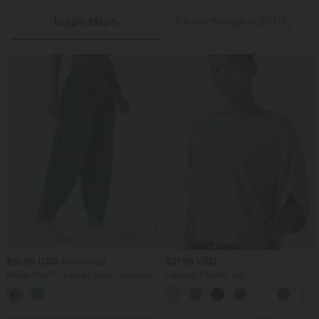
Inspiration
Bewertungen(2405)
$61.95 USD
$31.95 USD
$67.95 USD
Halara Flex™ - Lässige Ballon-Joggers
Lässiges Oberteil mit
aus Denim mit mittelhohem Bund und
Rundhalsausschnitt und
mehreren Taschen
Fledermausärmeln