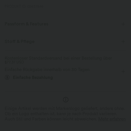
PRODUKT ID: 02637846
Passform & Features
Körperbetont
eingenähter BH
überkreuzter Rücken
Stoff & Pflege
Tiefer Rundhalsausschnitt
Raffung
rückenfrei
Kostenloser Standardversand bei einer Bestellung über
$77.37 USD
Laufen
gekürzt
ärmellos
Vier-Wege-Stretch
Einfache Rückgabe innerhalb von 30 Tagen
Einfache Bezahlung
Einige Artikel werden mit Markenlogo geliefert, andere ohne.
Ob ein Logo enthalten ist, kann je nach Produkt variieren.
Auch Stil und Farben können leicht abweichen.
Mehr erfahren