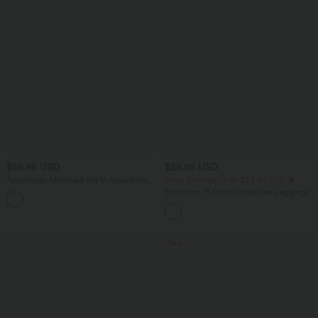
$56.95 USD
$25.95 USD
Ärmelloses Midikleid mit V-Ausschnitt,
Extra Schnäppchen $23.49 USD
Seitentaschen und Reißverschluss
Softlyzero™ Plush Crossover Leggings
mit Taschen
Sale