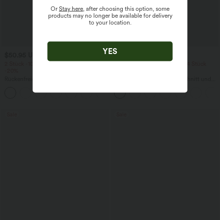
Or
Stay here
, after choosing this option, some
products may no longer be available for delivery
to your location.
YES
$50.95 USD
$22.95 USD
2 Stück -10%, 3 Stück -15%, 4 Stück
2 Stück -10%, 3 Stück -15%, 4 Stück
-20%
-20%
Rückenfreies, gedrehtes Urlaubs-
Lässiges T-Shirt mit V-Ausschnitt und
Maxikleid mit Seitentaschen und Schlitz
kurzen Ärmeln
+8
Sale
Sale