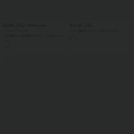
$28.95 USD
$36.95 USD
$67.95 USD
limited time sale
Rückenfreies Yoga-Tanktop mit U-
Ausschnitt, überkreuzten Trägern und
Ärmelloser, geraffter Party-Jumpsuit mit
abgerundetem Saum
V-Ausschnitt, Seitentaschen und
+7
unsichtbarem Reißverschluss - pipi-
praktisch
Sale