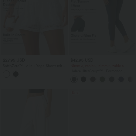
$27.95 USD
$42.95 USD
SoftlyZero™ - 2-in-1 Yoga-Shorts mit
Nimm 3, zahle 2; nimm 6, zahle 4
hohem Crossover-Bund, mehreren
Halara UltraSculpt™ - Formende
Taschen und Ösen - schnelltrocknend,
Workout-Leggings mit hohem Bund,
7,6 cm
Seitentaschen, Booty-Scrunch und
Bauchkontrolle
Sale