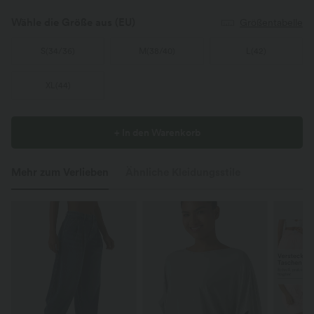
Wähle die Größe aus
(EU)
Größentabelle
S
(
34/36
)
M
(
38/40
)
L
(
42
)
XL
(
44
)
+ In den Warenkorb
Mehr zum Verlieben
Ähnliche Kleidungsstile