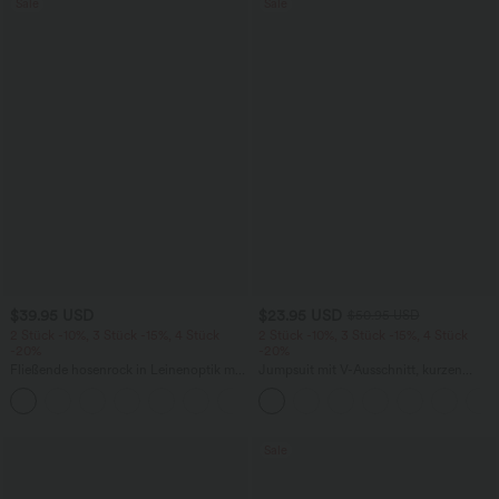
Sale
Sale
$39.95 USD
$23.95 USD
$50.95 USD
2 Stück -10%, 3 Stück -15%, 4 Stück
2 Stück -10%, 3 Stück -15%, 4 Stück
-20%
-20%
Fließende hosenrock in Leinenoptik mit
Jumpsuit mit V-Ausschnitt, kurzen
mittelhohem Bund, Seitentaschen und
Ärmeln, plissierten Seitentaschen und
+1
weitem Bein
weitem Bein, fließendem Waffelmuster
Sale