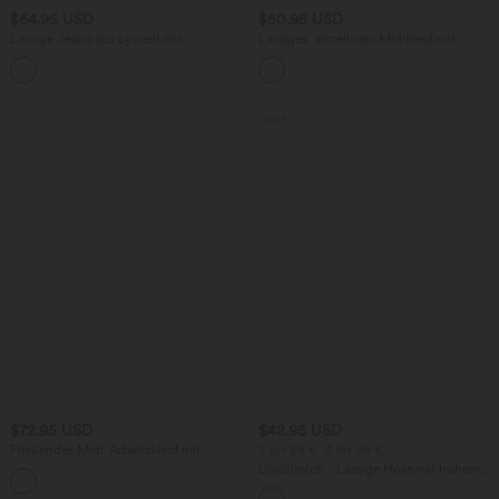
$64.95 USD
$50.95 USD
Lässige Jeans aus Lyocell mit
Lässiges, ärmelloses Midikleid mit
mittelhohem Bund, mehreren Taschen
Rundhalsausschnitt, integriertem BH
und Kordelzug
und Rüschensaum
Sale
$72.95 USD
$42.95 USD
Fließendes Midi-Arbeitskleid mit
2 für 69 €, 3 für 99 €
Seitentaschen, Fledermausärmeln und
DayStretch - Lässige Hose mit hohem
Bauchkontrolle
Bund, Seitentaschen und Barrel-Leg