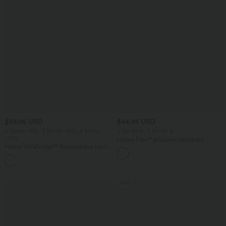
$39.95 USD
$44.95 USD
2 Stück -10%, 3 Stück -15%, 4 Stück
2 für 69 €, 3 für 99 €
-20%
Halara Flex™ plissierte dehnbare
Halara UltraSculpt™ Rückenfreies Lauf-
Stoffhose mit hohem Bund,
Tanktop mit U-Ausschnitt und
Seitentaschen und geradem Bein
+11
überkreuztem, abgerundetem Saum
Sale