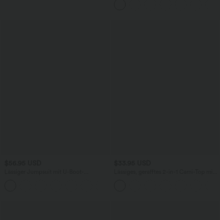
$56.95 USD
$33.95 USD
Lässiger Jumpsuit mit U-Boot-
Lässiges, gerafftes 2-in-1 Cami-Top mit
Ausschnitt, Seitentaschen, kurzen
verstellbaren Trägern und integriertem
Ärmeln und Kordelzug - Easy Peezy
BH
Edition