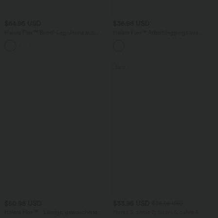
$64.95 USD
$36.95 USD
Halara Flex™ Barrel-Leg-Jeans aus
Halara Flex™ Arbeitsleggings aus
elastischem Strick-Denim mit niedrigem
elastischem Strick-Denim mit hohem
Bund, Knopf, Reißverschluss und
Bund und mehreren Taschen
mehreren Taschen
Sale
$50.95 USD
$33.95 USD
$36.95 USD
Halara Flex™ - Lässige, gewaschene
Nimm 3, zahle 2; nimm 6, zahle 4