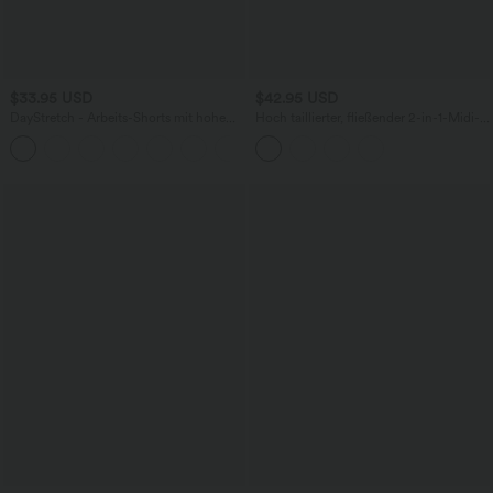
$33.95 USD
$42.95 USD
DayStretch - Arbeits-Shorts mit hohem
Hoch taillierter, fließender 2-in-1-Midi-
Bund, Seitentaschen und weitem Bein
Tanzrock mit Seitentasche
+11