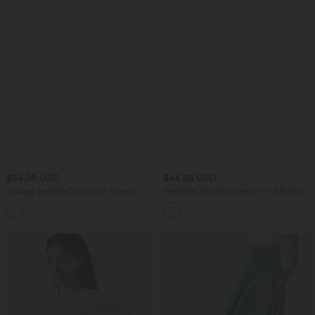
$34.95 USD
$44.95 USD
Lässige, geraffte Shorts mit hohem
Geraffter, figurbetonter 2-in-1 Midirock
Bund, mehreren Taschen und Poka-Dots
aus Kunstleder mit hohem Bund und
- 7,6 cm
abgerundetem Saum