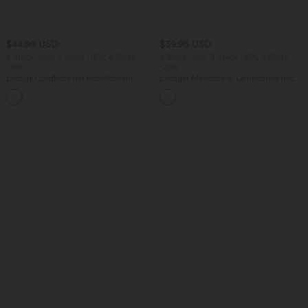
$44.95 USD
$39.95 USD
2 Stück -10%, 3 Stück -15%, 4 Stück
2 Stück -10%, 3 Stück -15%, 4 Stück
-20%
-20%
Lässige Cordhose mit mittelhohem
Lässiger Maxirock in Leinenoptik mit
Bund, Reißverschluss und Seitentaschen
hohem Bund und Kordelzug
+7