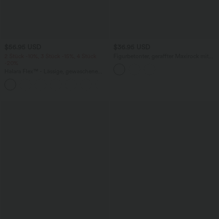
$56.95 USD
$36.95 USD
2 Stück -10%, 3 Stück -15%, 4 Stück
Figurbetonter, geraffter Maxirock mit
-20%
mittelhohem Bund, Streifen,
Blumenmuster und Bindeband vorne
Halara Flex™ - Lässige, gewaschene
Baggy-Jeans aus drapiertem Lyocell mit
mittelhohem Bund, mehreren Taschen
und weitem Bein