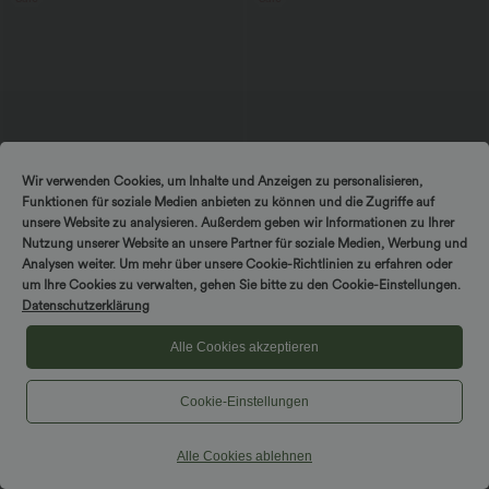
Wir verwenden Cookies, um Inhalte und Anzeigen zu personalisieren,
Funktionen für soziale Medien anbieten zu können und die Zugriffe auf
unsere Website zu analysieren. Außerdem geben wir Informationen zu Ihrer
Nutzung unserer Website an unsere Partner für soziale Medien, Werbung und
Analysen weiter. Um mehr über unsere Cookie-Richtlinien zu erfahren oder
um Ihre Cookies zu verwalten, gehen Sie bitte zu den Cookie-Einstellungen.
$53.95 USD
$44.95 USD
$50.95 USD
Datenschutzerklärung
2 Stück -10%, 3 Stück -15%, 4 Stück
2 Stück -10%, 3 Stück -15%, 4 Stück
-20%
-20%
Alle Cookies akzeptieren
Halara Flex™ Midi-Jeansrock mit
Halara Flex™ - Lässige Capri-Jeans mit
hohem Bund, mehreren Taschen und
hohem Bund, mehreren Taschen und
+1
legerem Schnitt, figurbetonter,
geschlitztem Saum - slim
Cookie-Einstellungen
verwaschener Rock
Alle Cookies ablehnen
Hosen & Jogginghosen