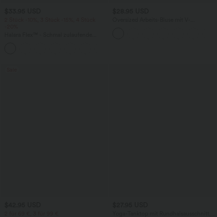
$33.95 USD
$28.95 USD
2 Stück -10%, 3 Stück -15%, 4 Stück
Oversized Arbeits-Bluse mit V-
-20%
Ausschnitt und kurzen Ärmeln -
knitterfrei
Halara Flex™ - Schmal zulaufende
Bürohose mit hohem Bund,
+8
Seitentaschen und Waffelstoff
Sale
$42.95 USD
$27.95 USD
2 für 69 €, 3 für 99 €
Yoga-Tanktop mit Rundhalsausschnitt,