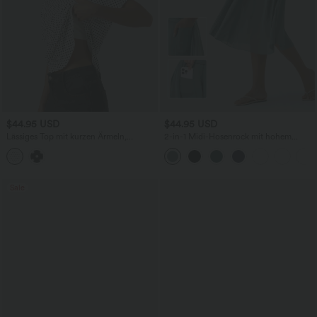
$44.95 USD
$44.95 USD
Lässiges Top mit kurzen Ärmeln,
2-in-1 Midi-Hosenrock mit hohem
integriertem BH, One-Shoulder-Design,
Bund, Seitentaschen, Kordelzug und
Polka-Dots und abgerundetem Saum
kontrastierendem Netz
Sale