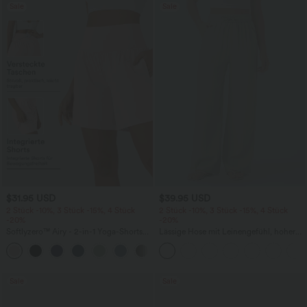
Sale
Sale
$31.95 USD
$39.95 USD
2 Stück -10%, 3 Stück -15%, 4 Stück
2 Stück -10%, 3 Stück -15%, 4 Stück
-20%
-20%
Softlyzero™ Airy - 2-in-1 Yoga-Shorts
Lässige Hose mit Leinengefühl, hoher
mit superhohem Bund, mehreren
Taille, Kordelzug an der Seite und
+23
Taschen und InstantCool - 17,78 cm
weitem Bein
Sale
Sale