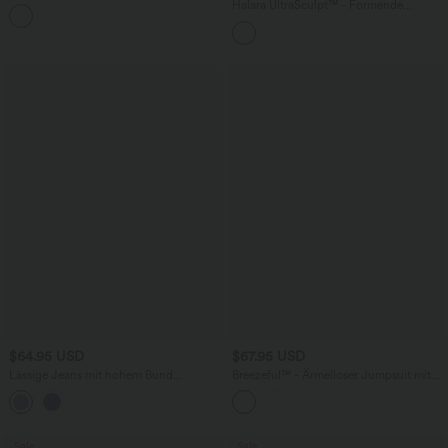
Bermuda-Shorts aus elastischem Strick-
Halara UltraSculpt™ - Formende
Denim mit hohem Bund, mehreren
Workout-Leggings mit hohem Bund,
Taschen und Rollsaum
Seitentaschen und Bauchkontrolle
$64.95 USD
$67.95 USD
Lässige Jeans mit hohem Bund
Breezeful™ - Ärmelloser Jumpsuit mit
mehreren Taschen und weitem Bein
Seitentaschen - schnelltrocknend, Easy
Peezy Edition
Sale
Sale