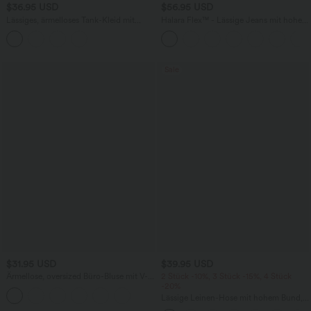
$36.95 USD
$56.95 USD
Lässiges, ärmelloses Tank-Kleid mit
Halara Flex™ - Lässige Jeans mit hohem
Rundhalsausschnitt und Seitentaschen
Crossover-Bund, Seitentaschen,
Bauchkontrolle und geradem Bein
Sale
$31.95 USD
$39.95 USD
Ärmellose, oversized Büro-Bluse mit V-
2 Stück -10%, 3 Stück -15%, 4 Stück
Ausschnitt - knitterfrei
-20%
Lässige Leinen-Hose mit hohem Bund,
Kordelzug, weitem Bein und Taschen