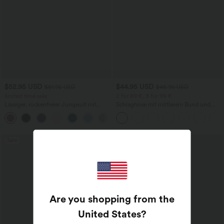
$52.95 USD
$44.95 USD
$61.95 USD
$48.95 USD
limited time sale
2 für 69 €, 3 für 99 €
Lässiger, rückenfreier Jumpsuit mit
Schlaghose mit mittlerem Bund und
Seitentaschen
seitlichen Reißverschlusstaschen
+10
Sale
Sale
Are you shopping from the
United States
?