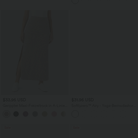
$33.95 USD
$31.95 USD
Gerippter Maxi-Freizeitrock in A-Linie
Softlyzero™ Airy - Yoga-Bermudashorts
mit hohem Bund und Schlitzsaum
mit hohem Bund, mehreren Taschen
und InstantCool
Sale
Sale