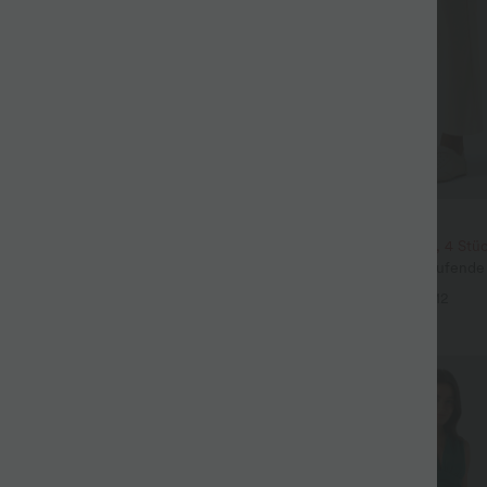
$33.95 USD
ür 99 €
2 Stück -10%, 3 Stück -15%, 4 Stü
issierte dehnbare Stoffhose mit
Halara Flex™ - Schmal zulaufende
eitentaschen und geradem Bein
hohem Bund, Seitentaschen und W
+27
+12
Sale