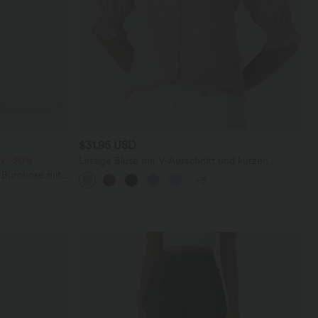
$31.95 USD
ck -20%
Lässige Bluse mit V-Ausschnitt und kurzen
Puffärmeln
 Bürohose mit
+3
affelstoff