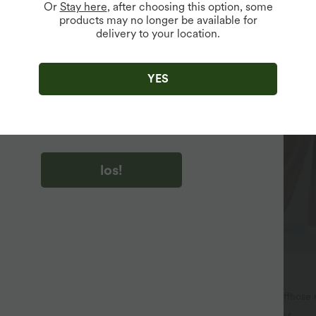
Or
Stay here
, after choosing this option, some
products may no longer be available for
delivery to your location.
u auf „los!“ klicken, stimmen du zu, Marketing-E-Mails über
zu erhalten. du können Ihre Zustimmung jederzeit widerrufen.
YES
u auf „los!“ klicken, haben du
lgemeinen Geschäftsbedingungen
und
ivitätsregeln von Halara
gelesen und stimmen ihnen zu und
n die Datenschutzrichtlinie von Halara an
.
los!
$42.95 USD
64.95 USD
3 Stück -15%, 4 Stück -20%
2 für 69 €, 3 für 99 €
aggy Jeans Low Rise mit Knopf
Halara Flex™ dehnbare Stoffhose
luss, mehreren Taschen, weitem
Bund, Waffelmuster, Seitentasch