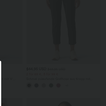
$44.95 USD
$48.95 USD
2 für 69 €, 3 für 99 €
it mit V-
Schmal zulaufende Golfhose aus Krepp mit
sichtbarem
hohem Bund und Seitentaschen
+1