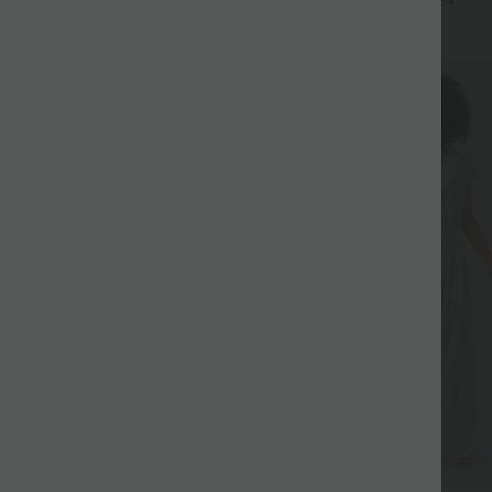
+9
+24
Bein
Sale