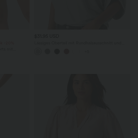
$31.95 USD
ck -20%
Lässiges Oberteil mit Rundhalsausschnitt und
Fledermausärmeln
rts mit
+5
chen und