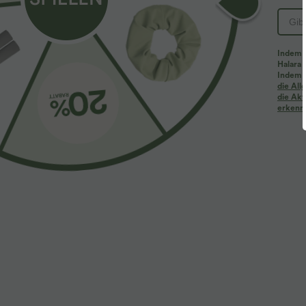
Indem d
Halara 
Indem d
die Al
die Akt
erkenne
$44.95 USD
$61.95 USD
$
Halara Flex™ - Lässige Baggy-Denim-Shorts mit
2 Stück -10%, 
hohem Crossover-Bund und mehreren Taschen
Halara Flex™ B
und Reißversch