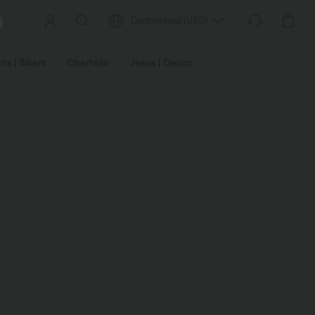
Deutschland
(
USD
)
ts | Bikers
Oberteile
Jeans | Denim
Leggings
Plus-Size