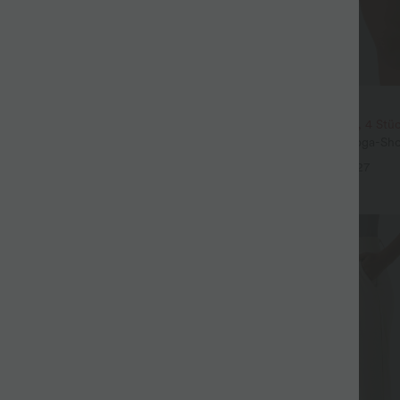
$31.95 USD
3 Stück -15%, 4 Stück -20%
2 Stück -10%, 3 Stück -15%, 4 Stü
t Leinengefühl, hoher Taille,
Softlyzero™ Airy - 2-in-1 Yoga-Sho
er Seite und weitem Bein
superhohem Bund, mehreren Tas
+19
+27
InstantCool - 17,78 cm