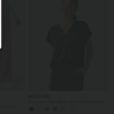
$28.95 USD
Oversized Arbeits-Bluse mit V-Ausschnitt und
kurzen Ärmeln - knitterfrei
 mit hohem
+5
en und weitem