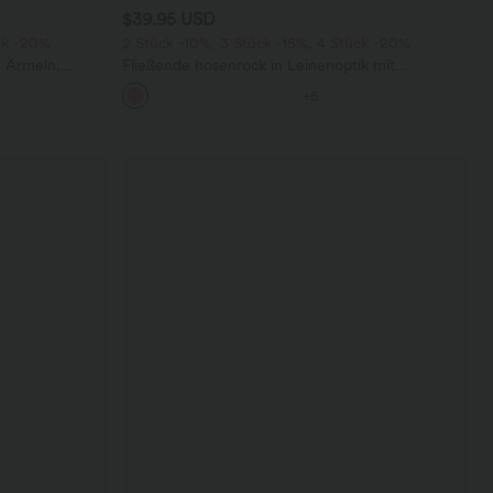
$39.95 USD
ck -20%
2 Stück -10%, 3 Stück -15%, 4 Stück -20%
n Ärmeln,
Fließende hosenrock in Leinenoptik mit
tem Bein,
mittelhohem Bund, Seitentaschen und weitem
+5
Bein