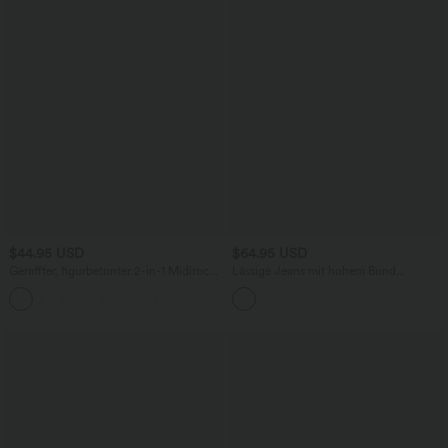
$44.95 USD
$64.95 USD
Geraffter, figurbetonter 2-in-1 Midirock
Lässige Jeans mit hohem Bund
aus Kunstleder mit hohem Bund und
mehreren Taschen und weitem Bein
abgerundetem Saum