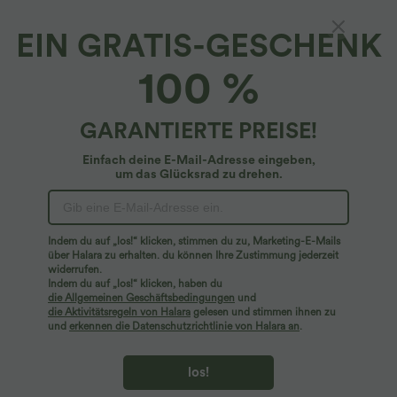
EIN GRATIS-GESCHENK
100 %
GARANTIERTE PREISE!
Einfach deine E-Mail-Adresse eingeben,
um das Glücksrad zu drehen.
Hoppla!
Wir können die von Ihnen gesuchte Seite nicht
Indem du auf „los!“ klicken, stimmen du zu, Marketing-E-Mails
finden.
über Halara zu erhalten. du können Ihre Zustimmung jederzeit
widerrufen.
Indem du auf „los!“ klicken, haben du
Mehr einkaufen
die Allgemeinen Geschäftsbedingungen
und
die Aktivitätsregeln von Halara
gelesen und stimmen ihnen zu
und
erkennen die Datenschutzrichtlinie von Halara an
.
los!