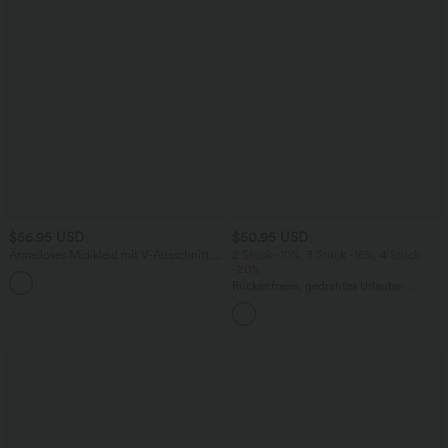
$56.95 USD
$50.95 USD
Ärmelloses Midikleid mit V-Ausschnitt,
2 Stück -10%, 3 Stück -15%, 4 Stück
Seitentaschen und Reißverschluss
-20%
Rückenfreies, gedrehtes Urlaubs-
Maxikleid mit Seitentaschen und Schlitz