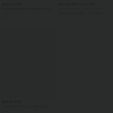
$44.95 USD
$33.95 USD
$36.95 USD
Figurbetontes Midi-Freizeitkleid mit
Nimm 3, zahle 2; nimm 6, zahle 4
Schlitz, rückenfreiem Korsett mit
Halara UltraSculpt™ - Formende
+6
quadratischem Ausschnitt und Rüschen
Workout-Leggings mit hohem Bund,
Seitentaschen und Bauchkontrolle
$56.95 USD
Halara Flex™ Mid Low Rise Knopf
Reißverschluss Mehrere Taschen