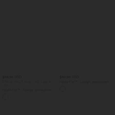
$56.95 USD
$50.95 USD
2 Stück -10%, 3 Stück -15%, 4 Stück
Halara Flex™ - Lässige, gewaschene
-20%
Bermuda-Shorts aus elastischem Strick-
Denim mit hohem Bund, mehreren
Halara Flex™ - Lässige, gewaschene
Taschen und Rollsaum
Baggy-Jeans aus drapiertem Lyocell mit
mittelhohem Bund, mehreren Taschen
und weitem Bein