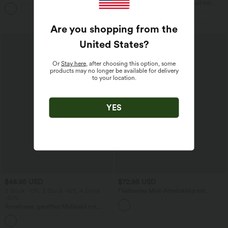
mittelhohem Bund, mehreren Taschen
Lässiger, rückenfreier Jumpsuit mit
und Kordelzug
Seitentaschen
Are you shopping from the
United States
?
Or
Stay here
, after choosing this option, some
products may no longer be available for delivery
to your location.
YES
$48.95 USD
$72.95 USD
2 Stück -10%, 3 Stück -15%, 4 Stück
Fließendes Midi-Arbeitskleid mit
-20%
Seitentaschen, Fledermausärmeln und
Bauchkontrolle
Ärmelloses, gerafftes Midikleid mit
eckigem Ausschnitt, integriertem BH
und überkreuztem Rückendesign