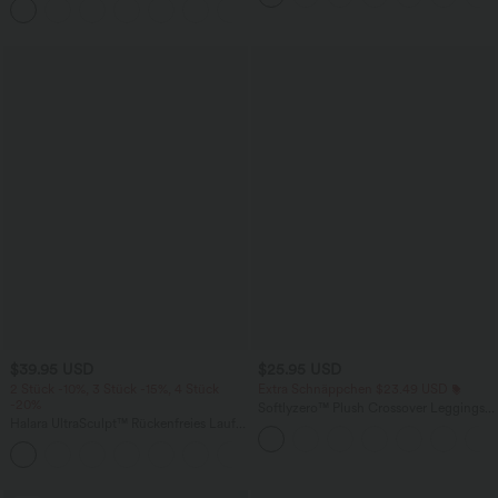
+5
Taschen, weitem Bein
$39.95 USD
$25.95 USD
2 Stück -10%, 3 Stück -15%, 4 Stück
Extra Schnäppchen $23.49 USD
-20%
Softlyzero™ Plush Crossover Leggings
Halara UltraSculpt™ Rückenfreies Lauf-
mit Taschen
Tanktop mit U-Ausschnitt und
+11
überkreuztem, abgerundetem Saum