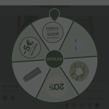
Inspiration
$61.95 USD
$39.95 USD
$67.95 USD
Halara Flex™ - Lässige Ballon-Joggers
2 Stück -10%, 3 Stück -15%, 4 Stück
aus Denim mit mittelhohem Bund und
-20%
mehreren Taschen
Lässige Hose mit Leinengefühl, hoher
Taille, Kordelzug an der Seite und
weitem Bein