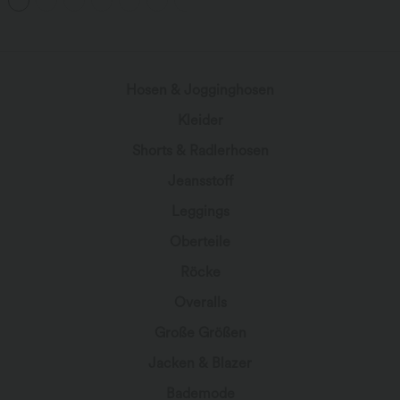
Dehnbarer Strick Lässige Röhrenjeans
wird geladen...
Hosen & Jogginghosen
Kleider
Shorts & Radlerhosen
Jeansstoff
Leggings
Oberteile
Röcke
Overalls
Große Größen
Jacken & Blazer
Bademode