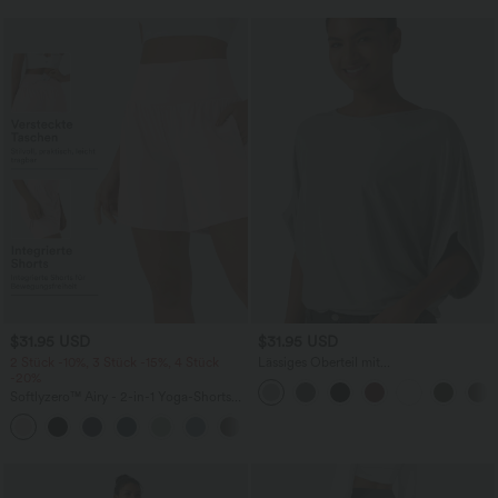
$31.95 USD
$31.95 USD
2 Stück -10%, 3 Stück -15%, 4 Stück
Lässiges Oberteil mit
-20%
Rundhalsausschnitt und
Fledermausärmeln
Softlyzero™ Airy - 2-in-1 Yoga-Shorts
mit superhohem Bund, mehreren
+23
Taschen und InstantCool - 17,78 cm