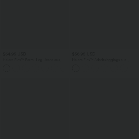
$64.95 USD
$36.95 USD
Halara Flex™ Barrel-Leg-Jeans aus
Halara Flex™ Arbeitsleggings aus
elastischem Strick-Denim mit niedrigem
elastischem Strick-Denim mit hohem
Bund, Knopf, Reißverschluss und
Bund und mehreren Taschen
mehreren Taschen