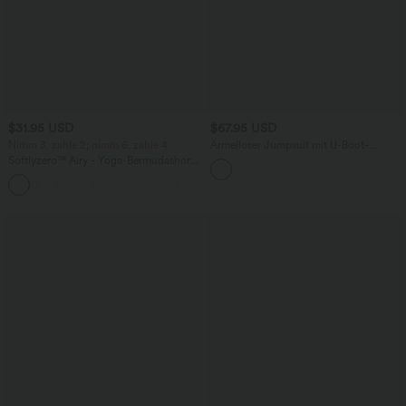
$31.95 USD
$67.95 USD
Nimm 3, zahle 2; nimm 6, zahle 4
Ärmelloser Jumpsuit mit U-Boot-
Ausschnitt, Seitentaschen, seitlichen
Softlyzero™ Airy - Yoga-Bermudashorts
Bindebändern, Streifen und InstantCool
mit hohem Bund, mehreren Taschen
- Easy Peezy Edition
+16
und InstantCool