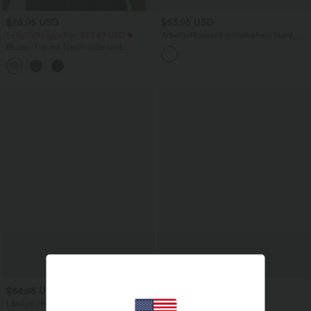
$25.95 USD
$53.95 USD
Extra Schnäppchen $23.49 USD
Arbeits-Hose mit mittelhohem Bund,
Seitentaschen und Barrel-Leg
Blusen-Top mit Neckholder und
Schlüssellochausschnitt, plissiert,
+3
ärmellos, abgerundeter Saum
$64.95 USD
$52.95 USD
$61.95 USD
Lässige Jeans aus Lyocell mit
limited time sale