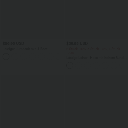
$56.95 USD
$39.95 USD
Lässiger Jumpsuit mit U-Boot-
2 Stück -10%, 3 Stück -15%, 4 Stück
Ausschnitt, Seitentaschen, kurzen
-20%
Ärmeln und Kordelzug - Easy Peezy
Lässige Leinen-Hose mit hohem Bund,
Edition
Kordelzug, weitem Bein und Taschen