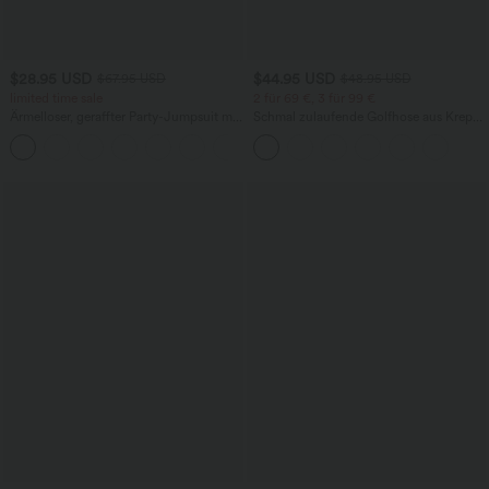
$28.95 USD
$44.95 USD
$67.95 USD
$48.95 USD
limited time sale
2 für 69 €, 3 für 99 €
Ärmelloser, geraffter Party-Jumpsuit mit
Schmal zulaufende Golfhose aus Krepp
V-Ausschnitt, Seitentaschen und
mit hohem Bund und Seitentaschen
+7
unsichtbarem Reißverschluss - pipi-
praktisch