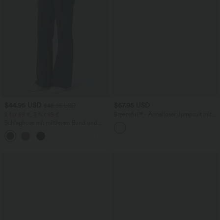
$44.95 USD
$67.95 USD
$48.95 USD
2 für 69 €, 3 für 99 €
Breezeful™ - Ärmelloser Jumpsuit mit
Seitentaschen - schnelltrocknend, Easy
Schlaghose mit mittlerem Bund und
Peezy Edition
seitlichen Reißverschlusstaschen
+12