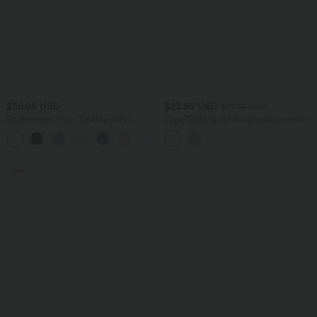
$36.95 USD
$23.95 USD
$27.95 USD
Rückenfreies Yoga-Tanktop mit U-
Yoga-Tanktop mit Rundhalsausschnitt,
Ausschnitt, überkreuzten Trägern und
Rüschen und InstantCool
abgerundetem Saum
Sale