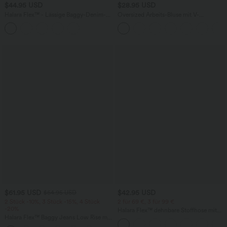
$44.95 USD
$28.95 USD
Halara Flex™ - Lässige Baggy-Denim-
Oversized Arbeits-Bluse mit V-
Shorts mit hohem Crossover-Bund und
Ausschnitt und kurzen Ärmeln -
mehreren Taschen
knitterfrei
$61.95 USD
$42.95 USD
$64.95 USD
2 Stück -10%, 3 Stück -15%, 4 Stück
2 für 69 €, 3 für 99 €
-20%
Halara Flex™ dehnbare Stoffhose mit
Halara Flex™ Baggy Jeans Low Rise mit
hohem Bund, Waffelmuster,
Knopf und Reißverschluss, mehreren
Seitentaschen und weitem Bein