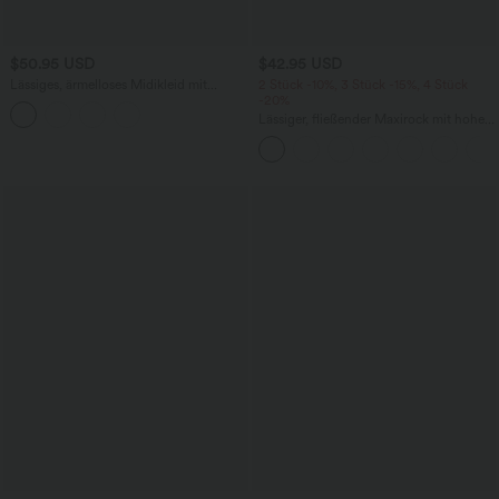
$50.95 USD
$42.95 USD
Lässiges, ärmelloses Midikleid mit
2 Stück -10%, 3 Stück -15%, 4 Stück
Rundhalsausschnitt, integriertem BH
-20%
und Rüschensaum
Lässiger, fließender Maxirock mit hohem
Bund und Raffung