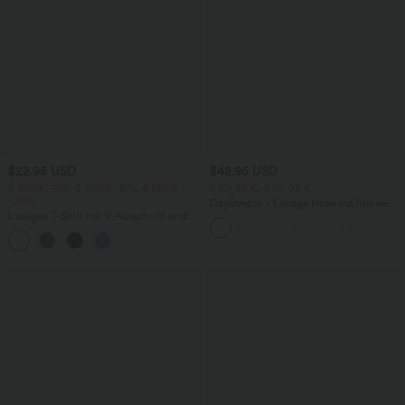
$22.95 USD
$42.95 USD
2 Stück -10%, 3 Stück -15%, 4 Stück
2 für 69 €, 3 für 99 €
-20%
DayStretch - Lässige Hose mit hohem
Lässiges T-Shirt mit V-Ausschnitt und
Bund, Seitentaschen und Barrel-Leg
kurzen Ärmeln
+9