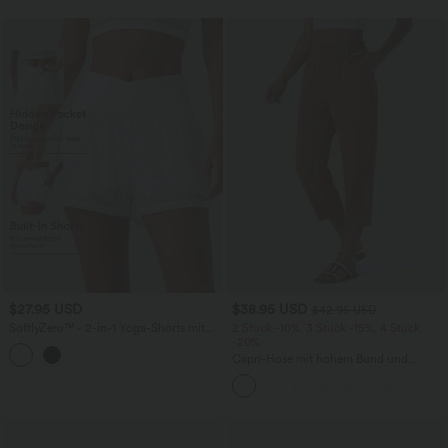
$27.95 USD
$38.95 USD
$42.95 USD
SoftlyZero™ - 2-in-1 Yoga-Shorts mit
2 Stück -10%, 3 Stück -15%, 4 Stück
hohem Crossover-Bund, mehreren
-20%
Taschen und Ösen - schnelltrocknend,
Capri-Hose mit hohem Bund und
7,6 cm
Seitentaschen - leinenähnliches Material