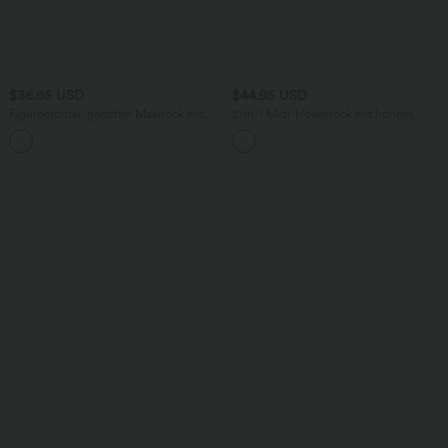
$36.95 USD
$44.95 USD
Figurbetonter, geraffter Maxirock mit
2-in-1 Midi-Hosenrock mit hohem
mittelhohem Bund, Streifen,
Bund, Seitentaschen, Kordelzug und
Blumenmuster und Bindeband vorne
kontrastierendem Netz