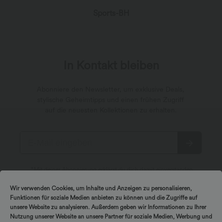
Sports-BH
In Kontakt bleiben
Abonniere den Newsletter, um exklusive Deals,
stylische Geheimtipps und einen frühen Zugriff
auf die neuesten Kollektionen zu erhalten.
*Mit deiner Abonnierung erklärst du dich damit einverstanden,
dass du Marketingmitteilungen von Halara per E-Mail erhältst.
Du kannst dich jederzeit wieder abmelden. Durch Fortfahren
Wir verwenden Cookies, um Inhalte und Anzeigen zu personalisieren,
stimmst du unseren
Allgemeinen Geschäftsbedingungen
und
Datenschutzrichtlinien
zu.
Funktionen für soziale Medien anbieten zu können und die Zugriffe auf
unsere Website zu analysieren. Außerdem geben wir Informationen zu Ihrer
Nutzung unserer Website an unsere Partner für soziale Medien, Werbung und