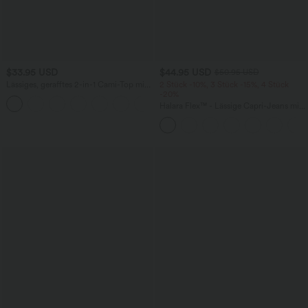
$33.95 USD
$44.95 USD
$50.95 USD
Lässiges, gerafftes 2-in-1 Cami-Top mit
2 Stück -10%, 3 Stück -15%, 4 Stück
verstellbaren Trägern und integriertem
-20%
BH
Halara Flex™ - Lässige Capri-Jeans mit
hohem Bund, mehreren Taschen und
geschlitztem Saum - slim