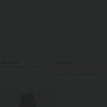
$42.95 USD
$44.95 USD
Halara UltraSculpt™ - Formende
2 Stück -10%, 3 Stück -15%, 4 Stück
Workout-Leggings mit hohem Bund,
-20%
+13
Seitentaschen, Booty-Scrunch und
Lässige Cordhose mit mittelhohem
Bauchkontrolle
Bund, Reißverschluss und Seitentaschen