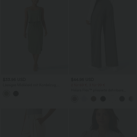
$33.95 USD
$44.95 USD
Lässiges Midikleid mit Kordelzug,
2 für 69 €, 3 für 99 €
Schlitz und geschwungenem Saum
Halara Flex™ plissierte dehnbare
Stoffhose mit hohem Bund,
Seitentaschen und geradem Bein