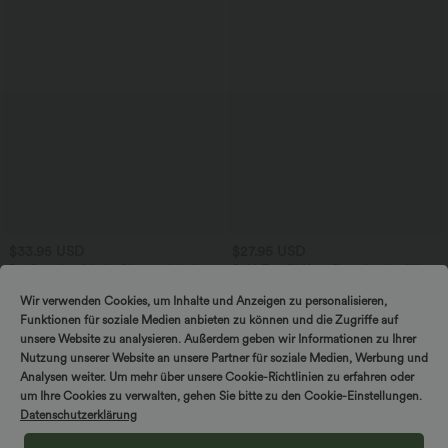
$33.95 USD
$27.95 USD
DayStretch - Arbeits-Shorts mit hohem
SoftlyZero™ Airy - Super hoch taillierte
Bund, Seitentaschen und weitem Bein
2-in-1-Yoga-Shorts mit Gesäßtasche
+11
und Seitentasche-längere Länge
Wir verwenden Cookies, um Inhalte und Anzeigen zu personalisieren,
Funktionen für soziale Medien anbieten zu können und die Zugriffe auf
unsere Website zu analysieren. Außerdem geben wir Informationen zu Ihrer
Nutzung unserer Website an unsere Partner für soziale Medien, Werbung und
Analysen weiter. Um mehr über unsere Cookie-Richtlinien zu erfahren oder
um Ihre Cookies zu verwalten, gehen Sie bitte zu den Cookie-Einstellungen.
Datenschutzerklärung