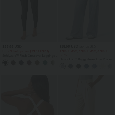
$25.95 USD
$61.95 USD
$64.95 USD
Extra Schnäppchen $23.49 USD
2 Stück -10%, 3 Stück -15%, 4 Stück
-20%
Softlyzero™ Plush Crossover Leggings
mit Taschen
Halara Flex™ Baggy Jeans Low Rise mit
+16
Knopf und Reißverschluss, mehreren
Taschen, weitem Bein