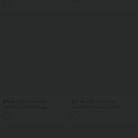
+7
Sale
Sale
$13.95 USD
$20.95 USD
$66.95 USD
$43.95 USD
Trainingsjacke mit Kapuze,
Lässige Shorts aus elastischem
Seitentaschen, langen Ärmeln und
Kunstleder mit hohem Bund und
Rüschensaum - UPF40+
Seitentaschen