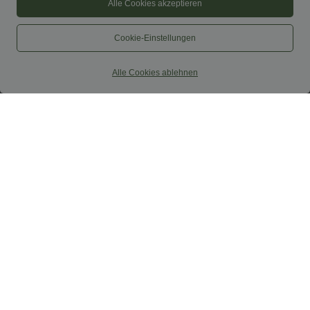
Alle Cookies akzeptieren
Cookie-Einstellungen
Alle Cookies ablehnen
$44.95 USD
$33.95 USD
$48.95 USD
2 für 69 €, 3 für 99 €
DayStretch - Baggy-Shorts mit hohem
Bund und Seitentaschen - 17,8 cm
Schmal zulaufende Golfhose aus Krepp
mit hohem Bund und Seitentaschen