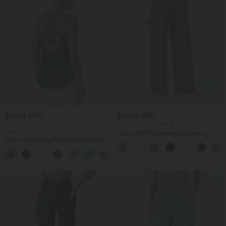
$39.95 USD
$44.95 USD
2 Stück -10%, 3 Stück -15%, 4 Stück
2 für 69 €, 3 für 99 €
-20%
Halara Flex™ plissierte dehnbare
Halara UltraSculpt™ Rückenfreies Lauf-
Stoffhose mit hohem Bund,
Tanktop mit U-Ausschnitt und
Seitentaschen und geradem Bein
+11
überkreuztem, abgerundetem Saum