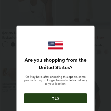
$36.95 USD
$33.95 USD
Rückenfreies Yoga-Tanktop mit U-
2 Stück -10%, 3 Stück -15%, 4 Stück
Ausschnitt, überkreuzten Trägern und
-20%
abgerundetem Saum
Halara Flex™ - Schmal zulaufende
Bürohose mit hohem Bund,
Seitentaschen und Waffelstoff
Are you shopping from the
United States
?
Or
Stay here
, after choosing this option, some
products may no longer be available for delivery
to your location.
YES