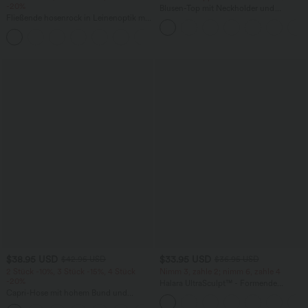
-20%
Blusen-Top mit Neckholder und
Fließende hosenrock in Leinenoptik mit
Schlüssellochausschnitt, plissiert,
mittelhohem Bund, Seitentaschen und
ärmellos, abgerundeter Saum
+1
weitem Bein
$38.95 USD
$33.95 USD
$42.95 USD
$36.95 USD
2 Stück -10%, 3 Stück -15%, 4 Stück
Nimm 3, zahle 2; nimm 6, zahle 4
-20%
Halara UltraSculpt™ - Formende
Capri-Hose mit hohem Bund und
Workout-Leggings mit hohem Bund,
Seitentaschen - leinenähnliches Material
Seitentaschen und Bauchkontrolle