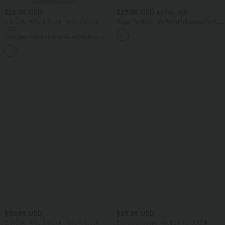
$22.95 USD
$23.95 USD
$27.95 USD
2 Stück -10%, 3 Stück -15%, 4 Stück
Yoga-Tanktop mit Rundhalsausschnitt,
-20%
Rüschen und InstantCool
Lässiges T-Shirt mit V-Ausschnitt und
kurzen Ärmeln
+9
$39.95 USD
$25.95 USD
2 Stück -10%, 3 Stück -15%, 4 Stück
Extra Schnäppchen $23.49 USD