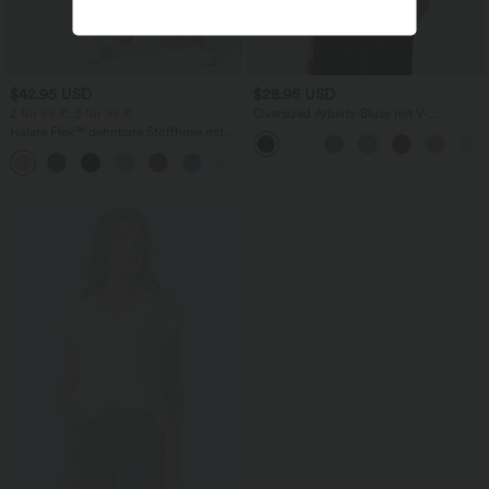
$42.95 USD
$28.95 USD
2 für 69 €, 3 für 99 €
Oversized Arbeits-Bluse mit V-
Ausschnitt und kurzen Ärmeln -
Halara Flex™ dehnbare Stoffhose mit
knitterfrei
hohem Bund, Waffelmuster,
+20
Seitentaschen und weitem Bein