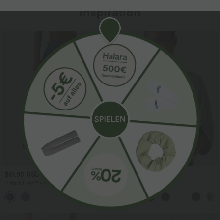
Inspiration
$61.95 USD
$31.95 USD
$67.95 USD
Halara Flex™ - Lässige Ballon-Joggers
Lässiges Oberteil mit
aus Denim mit mittelhohem Bund und
Rundhalsausschnitt und
mehreren Taschen
Fledermausärmeln