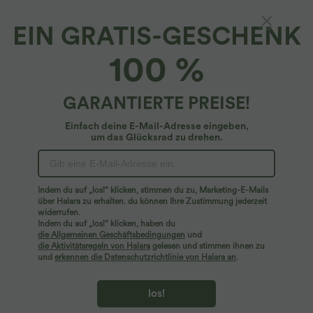
EIN GRATIS-GESCHENK
100 %
GARANTIERTE PREISE!
Einfach deine E-Mail-Adresse eingeben,
um das Glücksrad zu drehen.
Hoppla!
Wir können die von Ihnen gesuchte Seite nicht
Indem du auf „los!“ klicken, stimmen du zu, Marketing-E-Mails
finden.
über Halara zu erhalten. du können Ihre Zustimmung jederzeit
widerrufen.
Indem du auf „los!“ klicken, haben du
Mehr einkaufen
die Allgemeinen Geschäftsbedingungen
und
die Aktivitätsregeln von Halara
gelesen und stimmen ihnen zu
und
erkennen die Datenschutzrichtlinie von Halara an
.
los!