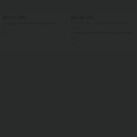
$50.95 USD
$42.95 USD
Lässiges, ärmelloses Midikleid mit
2 Stück -10%, 3 Stück -15%, 4 Stück
Rundhalsausschnitt, integriertem BH
-20%
und Rüschensaum
Lässiger, fließender Maxirock mit hohem
Bund und Raffung