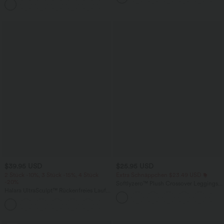
+5
Taschen, weitem Bein
$39.95 USD
$25.95 USD
2 Stück -10%, 3 Stück -15%, 4 Stück
Extra Schnäppchen $23.49 USD
-20%
Softlyzero™ Plush Crossover Leggings
Halara UltraSculpt™ Rückenfreies Lauf-
mit Taschen
Tanktop mit U-Ausschnitt und
+11
überkreuztem, abgerundetem Saum