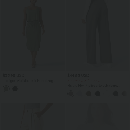
$33.95 USD
$44.95 USD
Lässiges Midikleid mit Kordelzug,
2 für 69 €, 3 für 99 €
Schlitz und geschwungenem Saum
Halara Flex™ plissierte dehnbare
Stoffhose mit hohem Bund,
Seitentaschen und geradem Bein