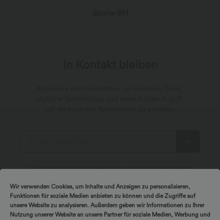
Sports-BH
In Kontakt bleiben
Abonniere den Newsletter, um exklusive Deals,
stylische Geheimtipps und einen frühen Zugriff
auf die neuesten Kollektionen zu erhalten.
*Mit deiner Abonnierung erklärst du dich damit einverstanden,
dass du Marketingmitteilungen von Halara per E-Mail erhältst.
Du kannst dich jederzeit wieder abmelden. Durch Fortfahren
Wir verwenden Cookies, um Inhalte und Anzeigen zu personalisieren,
stimmst du unseren
Allgemeinen Geschäftsbedingungen
und
Datenschutzrichtlinien
zu.
Funktionen für soziale Medien anbieten zu können und die Zugriffe auf
unsere Website zu analysieren. Außerdem geben wir Informationen zu Ihrer
Nutzung unserer Website an unsere Partner für soziale Medien, Werbung und