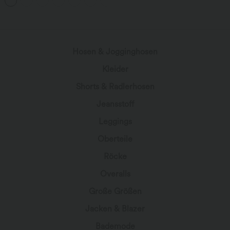
Dehnbarer Strick Lässige Röhrenjeans
wird geladen...
Hosen & Jogginghosen
Kleider
Shorts & Radlerhosen
Jeansstoff
Leggings
Oberteile
Röcke
Overalls
Große Größen
Jacken & Blazer
Bademode