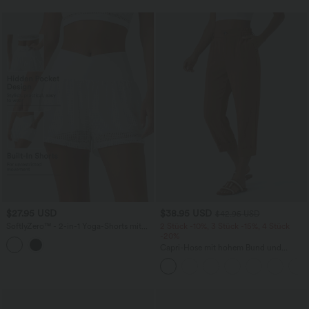
$27.95 USD
$38.95 USD
$42.95 USD
SoftlyZero™ - 2-in-1 Yoga-Shorts mit
2 Stück -10%, 3 Stück -15%, 4 Stück
hohem Crossover-Bund, mehreren
-20%
Taschen und Ösen - schnelltrocknend,
Capri-Hose mit hohem Bund und
7,6 cm
Seitentaschen - leinenähnliches Material