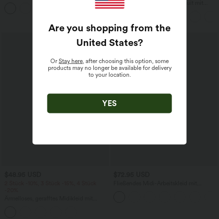
mittelhohem Bund, mehreren Taschen
Lässiger, rückenfreier Jumpsuit mit
und Kordelzug
Seitentaschen
Are you shopping from the
United States
?
Or
Stay here
, after choosing this option, some
products may no longer be available for delivery
to your location.
YES
$48.95 USD
$72.95 USD
2 Stück -10%, 3 Stück -15%, 4 Stück
Fließendes Midi-Arbeitskleid mit
-20%
Seitentaschen, Fledermausärmeln und
Bauchkontrolle
Ärmelloses, gerafftes Midikleid mit
eckigem Ausschnitt, integriertem BH
und überkreuztem Rückendesign