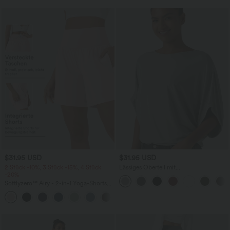
$31.95 USD
$31.95 USD
2 Stück -10%, 3 Stück -15%, 4 Stück
Lässiges Oberteil mit
-20%
Rundhalsausschnitt und
Fledermausärmeln
Softlyzero™ Airy - 2-in-1 Yoga-Shorts
mit superhohem Bund, mehreren
+23
Taschen und InstantCool - 17,78 cm