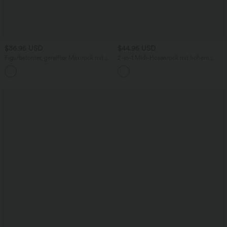
$36.95 USD
$44.95 USD
Figurbetonter, geraffter Maxirock mit
2-in-1 Midi-Hosenrock mit hohem
mittelhohem Bund, Streifen,
Bund, Seitentaschen, Kordelzug und
Blumenmuster und Bindeband vorne
kontrastierendem Netz