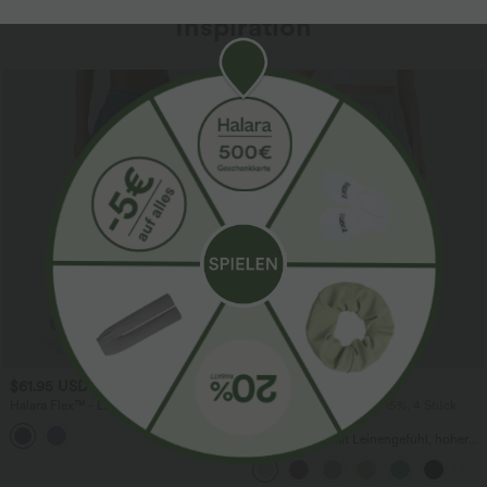
Inspiration
$61.95 USD
$39.95 USD
$67.95 USD
Halara Flex™ - Lässige Ballon-Joggers
2 Stück -10%, 3 Stück -15%, 4 Stück
aus Denim mit mittelhohem Bund und
-20%
mehreren Taschen
Lässige Hose mit Leinengefühl, hoher
Taille, Kordelzug an der Seite und
weitem Bein