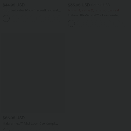
$44.95 USD
$33.95 USD
$36.95 USD
Figurbetontes Midi-Freizeitkleid mit
Nimm 3, zahle 2; nimm 6, zahle 4
Schlitz, rückenfreiem Korsett mit
Halara UltraSculpt™ - Formende
+6
quadratischem Ausschnitt und Rüschen
Workout-Leggings mit hohem Bund,
Seitentaschen und Bauchkontrolle
$56.95 USD
Halara Flex™ Mid Low Rise Knopf
Reißverschluss Mehrere Taschen