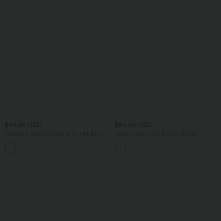
$44.95 USD
$64.95 USD
Geraffter, figurbetonter 2-in-1 Midirock
Lässige Jeans mit hohem Bund
aus Kunstleder mit hohem Bund und
mehreren Taschen und weitem Bein
abgerundetem Saum