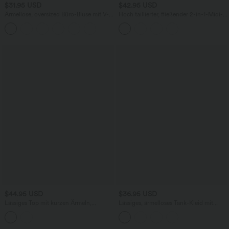
$31.95 USD
$42.95 USD
Ärmellose, oversized Büro-Bluse mit V-
Hoch taillierter, fließender 2-in-1-Midi-
Ausschnitt - knitterfrei
Tanzrock mit Seitentasche
$44.95 USD
$36.95 USD
Lässiges Top mit kurzen Ärmeln,
Lässiges, ärmelloses Tank-Kleid mit
integriertem BH, One-Shoulder-Design,
Rundhalsausschnitt und Seitentaschen
Polka-Dots und abgerundetem Saum