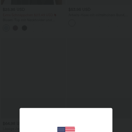
$25.95 USD
$53.95 USD
Extra Schnäppchen $23.49 USD
Arbeits-Hose mit mittelhohem Bund,
Seitentaschen und Barrel-Leg
Blusen-Top mit Neckholder und
Schlüssellochausschnitt, plissiert,
+3
ärmellos, abgerundeter Saum
$64.95 USD
$52.95 USD
$61.95 USD
Lässige Jeans aus Lyocell mit
limited time sale