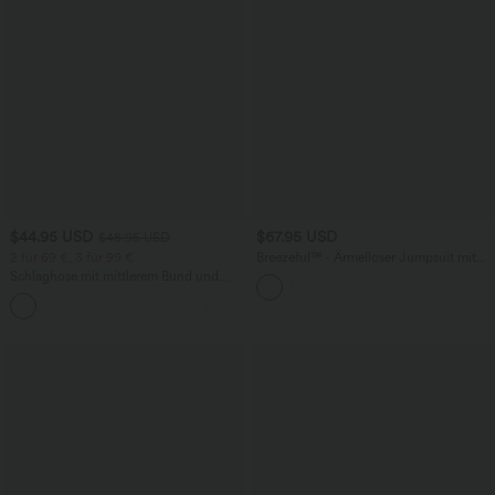
$44.95 USD
$67.95 USD
$48.95 USD
2 für 69 €, 3 für 99 €
Breezeful™ - Ärmelloser Jumpsuit mit
Seitentaschen - schnelltrocknend, Easy
Schlaghose mit mittlerem Bund und
Peezy Edition
seitlichen Reißverschlusstaschen
+12