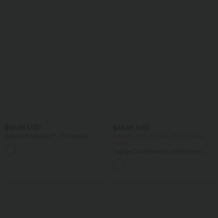
$42.95 USD
$44.95 USD
Halara UltraSculpt™ - Formende
2 Stück -10%, 3 Stück -15%, 4 Stück
Workout-Leggings mit hohem Bund,
-20%
+13
Seitentaschen, Booty-Scrunch und
Lässige Cordhose mit mittelhohem
Bauchkontrolle
Bund, Reißverschluss und Seitentaschen