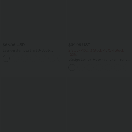
$56.95 USD
$39.95 USD
Lässiger Jumpsuit mit U-Boot-
2 Stück -10%, 3 Stück -15%, 4 Stück
Ausschnitt, Seitentaschen, kurzen
-20%
Ärmeln und Kordelzug - Easy Peezy
Lässige Leinen-Hose mit hohem Bund,
Edition
Kordelzug, weitem Bein und Taschen