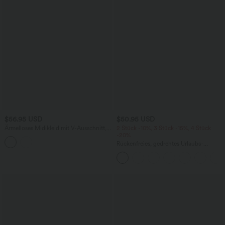
$56.95 USD
$50.95 USD
Ärmelloses Midikleid mit V-Ausschnitt,
2 Stück -10%, 3 Stück -15%, 4 Stück
Seitentaschen und Reißverschluss
-20%
Rückenfreies, gedrehtes Urlaubs-
Maxikleid mit Seitentaschen und Schlitz