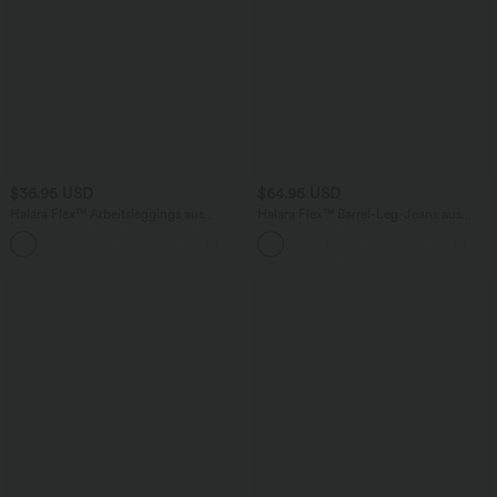
$36.95 USD
$64.95 USD
Halara Flex™ Arbeitsleggings aus
Halara Flex™ Barrel-Leg-Jeans aus
elastischem Strick-Denim mit hohem
elastischem Strick-Denim mit niedrigem
+1
Bund und mehreren Taschen
Bund, Knopf, Reißverschluss und
mehreren Taschen