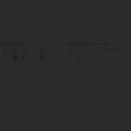
$36.95 USD
$23.95 USD
$27.95 USD
Rückenfreies Yoga-Tanktop mit U-
Yoga-Tanktop mit Rundhalsausschnitt,
Ausschnitt, überkreuzten Trägern und
Rüschen und InstantCool
abgerundetem Saum
Sale