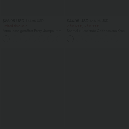
$28.95 USD
$44.95 USD
$67.95 USD
$48.95 USD
limited time sale
2 für 69 €, 3 für 99 €
Ärmelloser, geraffter Party-Jumpsuit mit
Schmal zulaufende Golfhose aus Krepp
V-Ausschnitt, Seitentaschen und
mit hohem Bund und Seitentaschen
+7
unsichtbarem Reißverschluss - pipi-
praktisch