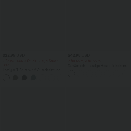
$22.95 USD
$42.95 USD
2 Stück -10%, 3 Stück -15%, 4 Stück
2 für 69 €, 3 für 99 €
-20%
DayStretch - Lässige Hose mit hohem
Lässiges T-Shirt mit V-Ausschnitt und
Bund, Seitentaschen und Barrel-Leg
kurzen Ärmeln
+9