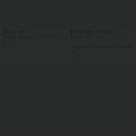
$33.95 USD
$44.95 USD
$50.95 USD
Lässiges, gerafftes 2-in-1 Cami-Top mit
2 Stück -10%, 3 Stück -15%, 4 Stück
verstellbaren Trägern und integriertem
-20%
BH
Halara Flex™ - Lässige Capri-Jeans mit
hohem Bund, mehreren Taschen und
geschlitztem Saum - slim