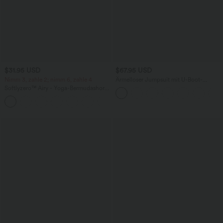
$31.95 USD
$67.95 USD
Nimm 3, zahle 2; nimm 6, zahle 4
Ärmelloser Jumpsuit mit U-Boot-
Ausschnitt, Seitentaschen, seitlichen
Softlyzero™ Airy - Yoga-Bermudashorts
Bindebändern, Streifen und InstantCool
mit hohem Bund, mehreren Taschen
- Easy Peezy Edition
+16
und InstantCool