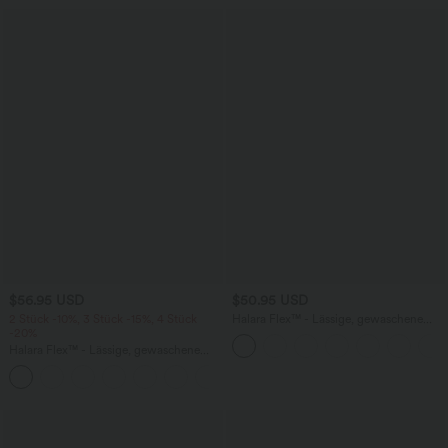
$56.95 USD
$50.95 USD
2 Stück -10%, 3 Stück -15%, 4 Stück
Halara Flex™ - Lässige, gewaschene
-20%
Bermuda-Shorts aus elastischem Strick-
Denim mit hohem Bund, mehreren
Halara Flex™ - Lässige, gewaschene
Taschen und Rollsaum
Baggy-Jeans aus drapiertem Lyocell mit
mittelhohem Bund, mehreren Taschen
und weitem Bein