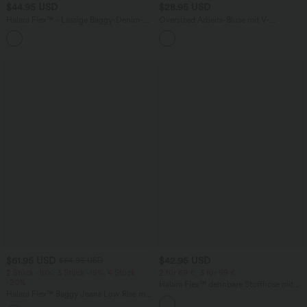
$44.95 USD
$28.95 USD
Halara Flex™ - Lässige Baggy-Denim-
Oversized Arbeits-Bluse mit V-
Shorts mit hohem Crossover-Bund und
Ausschnitt und kurzen Ärmeln -
mehreren Taschen
knitterfrei
$61.95 USD
$42.95 USD
$64.95 USD
2 Stück -10%, 3 Stück -15%, 4 Stück
2 für 69 €, 3 für 99 €
-20%
Halara Flex™ dehnbare Stoffhose mit
Halara Flex™ Baggy Jeans Low Rise mit
hohem Bund, Waffelmuster,
Knopf und Reißverschluss, mehreren
Seitentaschen und weitem Bein