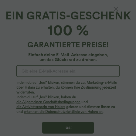
EIN GRATIS-GESCHENK
100 %
GARANTIERTE PREISE!
Einfach deine E-Mail-Adresse eingeben,
um das Glücksrad zu drehen.
Hoppla!
Wir können die von Ihnen gesuchte Seite nicht
Indem du auf „los!“ klicken, stimmen du zu, Marketing-E-Mails
finden.
über Halara zu erhalten. du können Ihre Zustimmung jederzeit
widerrufen.
Indem du auf „los!“ klicken, haben du
Mehr einkaufen
die Allgemeinen Geschäftsbedingungen
und
die Aktivitätsregeln von Halara
gelesen und stimmen ihnen zu
und
erkennen die Datenschutzrichtlinie von Halara an
.
los!