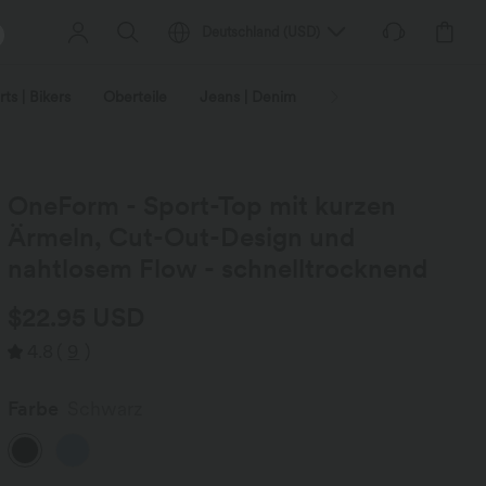
Deutschland
(
USD
)
ts | Bikers
Oberteile
Jeans | Denim
Leggings
Plus-Size
OneForm - Sport-Top mit kurzen
Ärmeln, Cut-Out-Design und
nahtlosem Flow - schnelltrocknend
$22.95 USD
4.8
(
9
)
Farbe
Schwarz