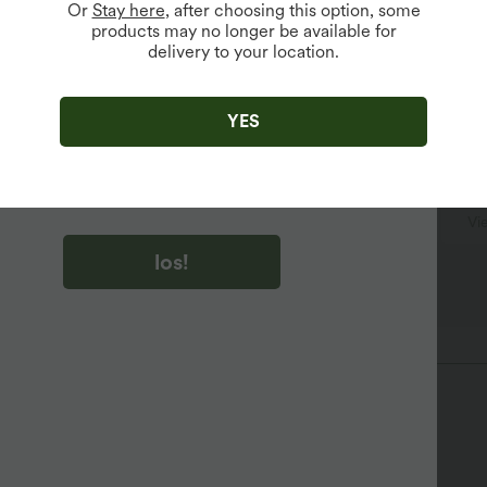
Or
Stay here
, after choosing this option, some
products may no longer be available for
delivery to your location.
u auf „los!“ klicken, stimmen du zu, Marketing-E-Mails über
zu erhalten. du können Ihre Zustimmung jederzeit widerrufen.
YES
u auf „los!“ klicken, haben du
lgemeinen Geschäftsbedingungen
und
ivitätsregeln von Halara
gelesen und stimmen ihnen zu und
n die Datenschutzrichtlinie von Halara an
.
närmel
überziehen
Wandern
kurzärmlig
Vi
los!