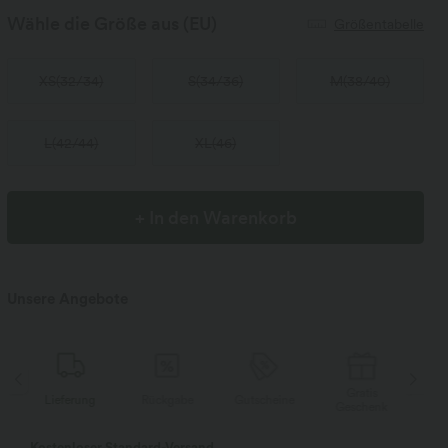
Wähle die Größe aus
(EU)
Größentabelle
XS
(
32/34
)
S
(
34/36
)
M
(
38/40
)
L
(
42/44
)
XL
(
46
)
+ In den Warenkorb
Unsere Angebote
Gratis
Lieferung
Rückgabe
Gutscheine
Li
Geschenk
Kostenloser Standard-Versand