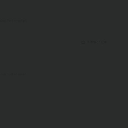
nalen Text ansehen
Hilfreich
(
0
)
nalen Text ansehen