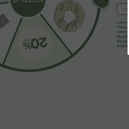
PRODUKT ID: 02874785
Indem d
Halara 
Passform & Features
Indem d
die Al
die Akt
erkenne
Normale Passform
Rundhalsausschnitt
Ragla
Stoff & Pflege
Materialien
90 % Nylon und 10 % Elasthan
Pflege
Maschinenwäsche kalt