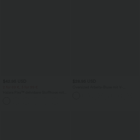
$42.95 USD
$28.95 USD
2 für 69 €, 3 für 99 €
Oversized Arbeits-Bluse mit V-
Ausschnitt und kurzen Ärmeln -
Halara Flex™ dehnbare Stoffhose mit
knitterfrei
hohem Bund, Waffelmuster,
+20
Seitentaschen und weitem Bein