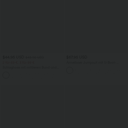
$44.95 USD
$67.95 USD
$48.95 USD
2 für 69 €, 3 für 99 €
Ärmelloser Jumpsuit mit U-Boot-
Ausschnitt, Seitentaschen, seitlichen
Schlaghose mit mittlerem Bund und
Bindebändern, Streifen und InstantCool
seitlichen Reißverschlusstaschen
- Easy Peezy Edition
+12