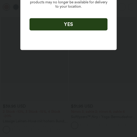
products may no longer be available for delivery
mittelhohem Bund, Seitentaschen und
Tanktop mit U-Ausschnitt und
to your location.
+1
weitem Bein
überkreuztem, abgerundetem Saum
YES
$39.95 USD
$31.95 USD
2 Stück -10%, 3 Stück -15%, 4 Stück
Nimm 3, zahle 2; nimm 6, zahle 4
-20%
Softlyzero™ Airy - Yoga-Bermudashorts
Lässige Leinen-Hose mit hohem Bund,
mit hohem Bund, mehreren Taschen
Kordelzug, weitem Bein und Taschen
und InstantCool
+5