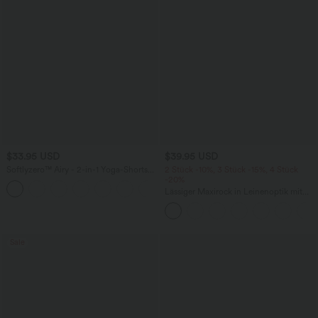
$33.95 USD
$39.95 USD
Softlyzero™ Airy - 2-in-1 Yoga-Shorts
2 Stück -10%, 3 Stück -15%, 4 Stück
mit superhohem Bund, mehreren
-20%
+10
Taschen und InstantCool - 22,9 cm
Lässiger Maxirock in Leinenoptik mit
hohem Bund und Kordelzug
Sale