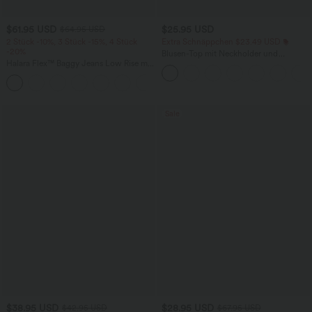
$61.95 USD
$25.95 USD
$64.95 USD
2 Stück -10%, 3 Stück -15%, 4 Stück
Extra Schnäppchen $23.49 USD
-20%
Blusen-Top mit Neckholder und
Halara Flex™ Baggy Jeans Low Rise mit
Schlüssellochausschnitt, plissiert,
Knopf und Reißverschluss, mehreren
ärmellos, abgerundeter Saum
+5
Taschen, weitem Bein
Sale
$38.95 USD
$28.95 USD
$42.95 USD
$67.95 USD