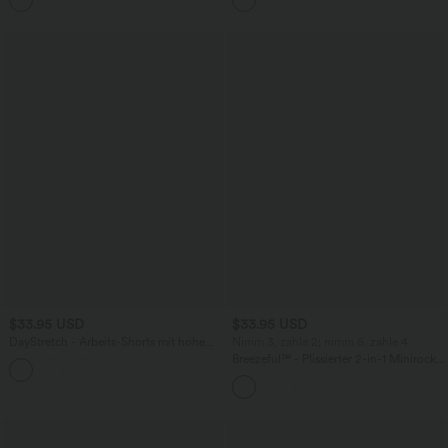
+11
- UPF50+
$33.95 USD
$33.95 USD
DayStretch - Arbeits-Shorts mit hohem
Nimm 3, zahle 2; nimm 6, zahle 4
Bund, Seitentaschen und weitem Bein
Breezeful™ - Plissierter 2-in-1 Minirock
+11
mit hohem Bund, Taschen und
asymmetrischem Saum -
schnelltrocknend, extralang