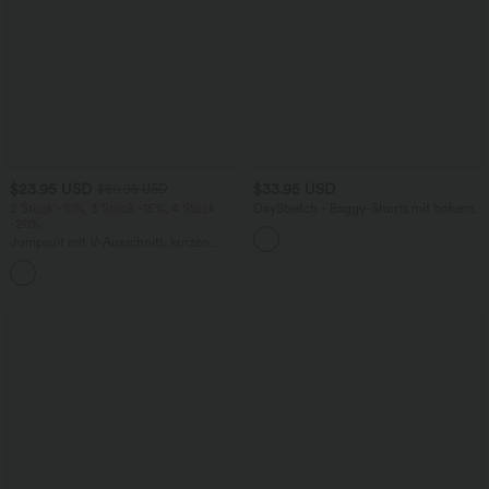
$23.95 USD
$33.95 USD
$50.95 USD
2 Stück -10%, 3 Stück -15%, 4 Stück
DayStretch - Baggy-Shorts mit hohem
-20%
Bund und Seitentaschen - 17,8 cm
Jumpsuit mit V-Ausschnitt, kurzen
Ärmeln, plissierten Seitentaschen und
+5
weitem Bein, fließendem Waffelmuster