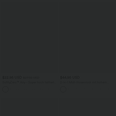
$22.95 USD
$44.95 USD
$27.95 USD
SoftlyZero™ Airy - Super hoch taillierte
2-in-1 Midi-Hosenrock mit hohem
2-in-1-Yoga-Shorts mit Gesäßtasche
Bund, Seitentaschen, Kordelzug und
+20
und Seitentasche-längere Länge
kontrastierendem Netz