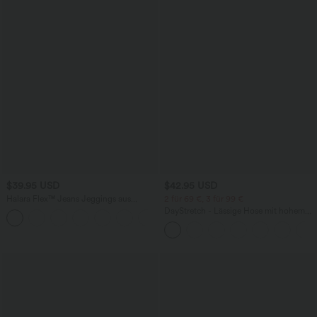
$39.95 USD
$42.95 USD
Halara Flex™ Jeans Jeggings aus
2 für 69 €, 3 für 99 €
elastischem Strick-Denim mit hohem
DayStretch - Lässige Hose mit hohem
Bund und Gesäßtaschen
Bund, Seitentaschen und Barrel-Leg