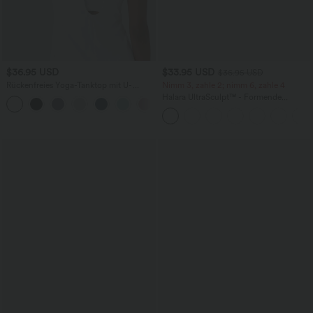
$36.95 USD
$33.95 USD
$36.95 USD
Rückenfreies Yoga-Tanktop mit U-
Nimm 3, zahle 2; nimm 6, zahle 4
Ausschnitt, überkreuzten Trägern und
Halara UltraSculpt™ - Formende
abgerundetem Saum
Workout-Leggings mit hohem Bund,
Seitentaschen und Bauchkontrolle