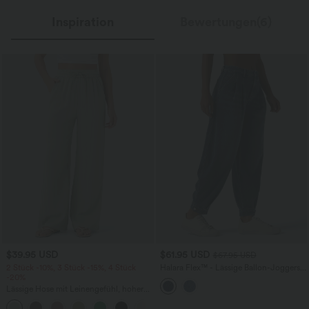
Inspiration
Bewertungen(6)
$39.95 USD
$61.95 USD
$67.95 USD
2 Stück -10%, 3 Stück -15%, 4 Stück
Halara Flex™ - Lässige Ballon-Joggers
-20%
aus Denim mit mittelhohem Bund und
mehreren Taschen
Lässige Hose mit Leinengefühl, hoher
Taille, Kordelzug an der Seite und
+15
weitem Bein