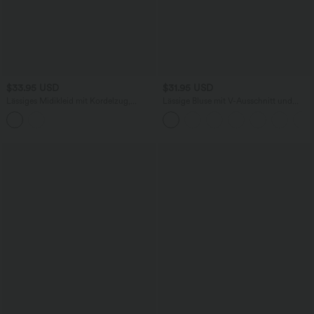
$33.95 USD
$31.95 USD
Lässiges Midikleid mit Kordelzug,
Lässige Bluse mit V-Ausschnitt und
Schlitz und geschwungenem Saum
kurzen Puffärmeln