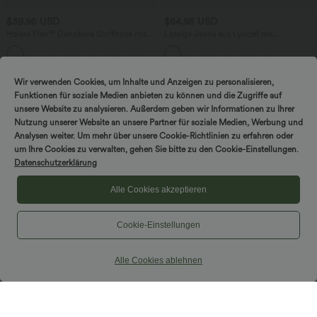
$39.95 USD
$64.95 USD
Halara Flex™ Dehnbare Stoffhose mit
Lässige Jeans aus Lyocell mit
hohem Bund und Seitentasche hinten
mittelhohem Bund, mehreren Taschen
+13
und Kordelzug
Wir verwenden Cookies, um Inhalte und Anzeigen zu personalisieren,
Funktionen für soziale Medien anbieten zu können und die Zugriffe auf
unsere Website zu analysieren. Außerdem geben wir Informationen zu Ihrer
Nutzung unserer Website an unsere Partner für soziale Medien, Werbung und
Analysen weiter. Um mehr über unsere Cookie-Richtlinien zu erfahren oder
um Ihre Cookies zu verwalten, gehen Sie bitte zu den Cookie-Einstellungen.
Datenschutzerklärung
Alle Cookies akzeptieren
Cookie-Einstellungen
Alle Cookies ablehnen
$50.95 USD
$50.95 USD
2 Stück -10%, 3 Stück -15%, 4 Stück
2 für 69 €, 3 für 99 €
-20%
Halara Flex™ Verwaschene Bootcut-