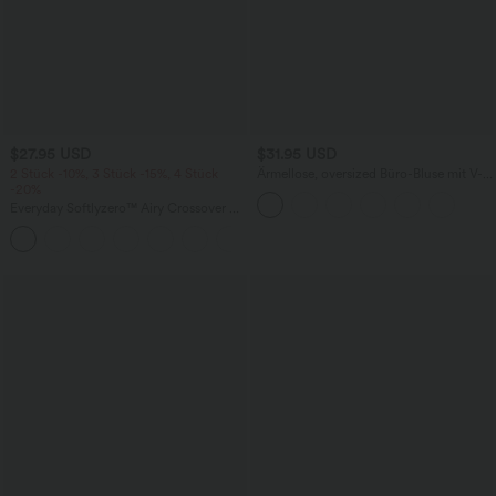
$27.95 USD
$31.95 USD
2 Stück -10%, 3 Stück -15%, 4 Stück
Ärmellose, oversized Büro-Bluse mit V-
-20%
Ausschnitt - knitterfrei
Everyday Softlyzero™ Airy Crossover 2-
in-1-Mini-Tennisrock mit Seitentaschen-
+25
Lucid