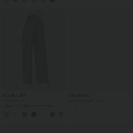
$44.95 USD
$31.95 USD
2 für 69 €, 3 für 99 €
Lässiges Oberteil mit
Rundhalsausschnitt und
Halara Flex™ plissierte dehnbare
Fledermausärmeln
Stoffhose mit hohem Bund,
+23
Seitentaschen und geradem Bein