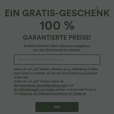
EIN GRATIS-GESCHENK
OneForm - Shapewear-Shorts mit hohem
100 %
Bund, Bauchkontrolle und nahtlosem Flow
4.8
(
6
)
GARANTIERTE PREISE!
$22.95 USD
Einfach deine E-Mail-Adresse eingeben,
um das Glücksrad zu drehen.
Indem du auf „los!“ klicken, stimmen du zu, Marketing-E-Mails
über Halara zu erhalten. du können Ihre Zustimmung jederzeit
widerrufen.
Indem du auf „los!“ klicken, haben du
die Allgemeinen Geschäftsbedingungen
und
die Aktivitätsregeln von Halara
gelesen und stimmen ihnen zu
und
erkennen die Datenschutzrichtlinie von Halara an
.
los!