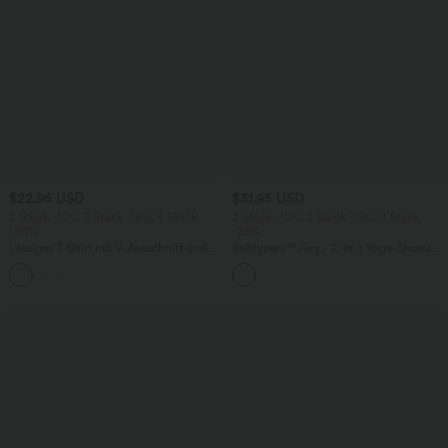
$22.95 USD
$31.95 USD
2 Stück -10%, 3 Stück -15%, 4 Stück
2 Stück -10%, 3 Stück -15%, 4 Stück
-20%
-20%
Lässiges T-Shirt mit V-Ausschnitt und
Softlyzero™ Airy - 2-in-1 Yoga-Shorts
kurzen Ärmeln
mit superhohem Bund, mehreren
+9
Taschen und InstantCool - 17,78 cm