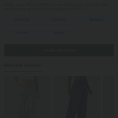
Wähle deine übliche Größe für eine körpernahe Passform oder
eine Nummer größer für ganztägigen Komfort.
XS
(
32/34
)
S
(
34/36
)
M
(
38/40
)
L
(
42/44
)
XL
(
46
)
+ In den Warenkorb
Mehr zum Verlieben