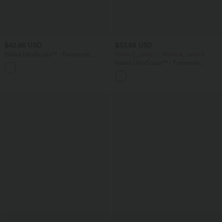
$42.95 USD
$33.95 USD
Halara UltraSculpt™ - Formende
Nimm 2, zahle 1；Nimm 4, zahle 2
Workout-Leggings mit hohem Bund,
Halara UltraSculpt™ - Formende
+13
Seitentaschen, Booty-Scrunch und
Workout-Leggings mit hohem Bund,
Bauchkontrolle
Seitentaschen und Bauchkontrolle - 12,7
cm