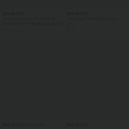
$25.95 USD
$36.95 USD
Extra Schnäppchen $20.13 USD
Halara Flex™ Arbeitsleggings aus
elastischem Strick-Denim mit hohem
Arbeits-T-Shirt mit Rundhalsausschnitt
Bund und mehreren Taschen
und kurzen Fledermausärmeln
+1
$44.95 USD
$48.95 USD
$48.95 USD