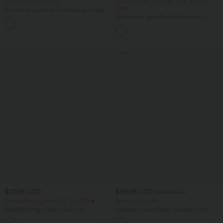
2 für 69 €, 3 für 99 €
2 Stück -10%, 3 Stück -15%, 4 Stück
-20%
Schmal zulaufende Golfhose aus Krepp
mit hohem Bund und Seitentaschen
Ärmelloses, gerafftes Midikleid mit
eckigem Ausschnitt, integriertem BH
und überkreuztem Rückendesign
Sale
$27.95 USD
$28.95 USD
$61.95 USD
Extra Schnäppchen $25.73 USD
limited time sale
Gerafftes Yoga-Sport-Top mit
Lässiger, rückenfreier Jumpsuit mit
Rundhalsausschnitt und kurzen Ärmeln
Seitentaschen