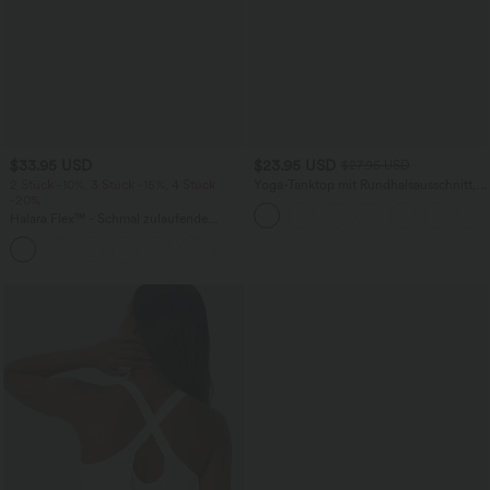
$33.95 USD
$23.95 USD
$27.95 USD
2 Stück -10%, 3 Stück -15%, 4 Stück
Yoga-Tanktop mit Rundhalsausschnitt,
-20%
Rüschen und InstantCool
Halara Flex™ - Schmal zulaufende
Bürohose mit hohem Bund,
+8
Seitentaschen und Waffelstoff