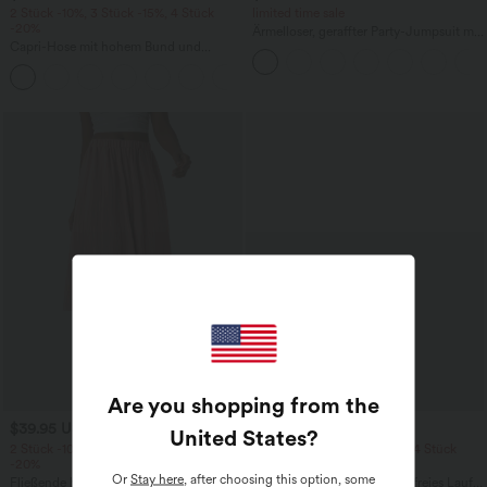
2 Stück -10%, 3 Stück -15%, 4 Stück
limited time sale
-20%
Ärmelloser, geraffter Party-Jumpsuit mit
Capri-Hose mit hohem Bund und
V-Ausschnitt, Seitentaschen und
Seitentaschen - leinenähnliches Material
unsichtbarem Reißverschluss - pipi-
+7
praktisch
Are you shopping from the
$39.95 USD
$39.95 USD
United States
?
2 Stück -10%, 3 Stück -15%, 4 Stück
2 Stück -10%, 3 Stück -15%, 4 Stück
-20%
-20%
Or
Stay here
, after choosing this option, some
Fließende hosenrock in Leinenoptik mit
Halara UltraSculpt™ Rückenfreies Lauf-