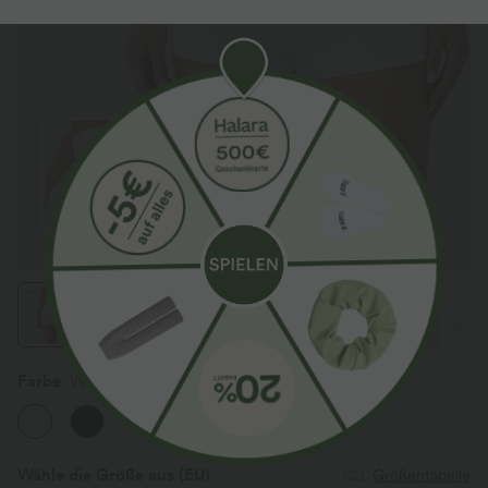
Farbe
Weiß
Wähle die Größe aus
(EU)
Größentabelle