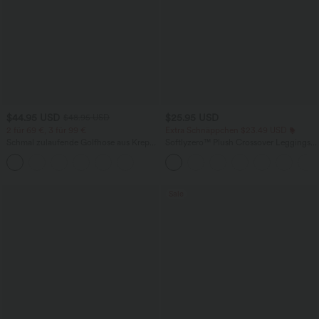
$44.95 USD
$25.95 USD
$48.95 USD
2 für 69 €, 3 für 99 €
Extra Schnäppchen $23.49 USD
Schmal zulaufende Golfhose aus Krepp
Softlyzero™ Plush Crossover Leggings
mit hohem Bund und Seitentaschen
mit Taschen
Sale