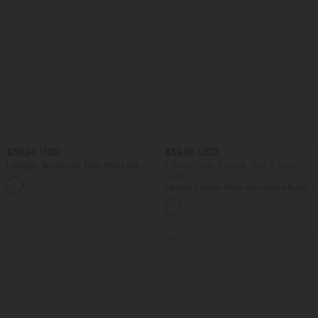
$36.95 USD
$39.95 USD
Lässiges, ärmelloses Tank-Kleid mit
2 Stück -10%, 3 Stück -15%, 4 Stück
Rundhalsausschnitt und Seitentaschen
-20%
Lässige Leinen-Hose mit hohem Bund,
Kordelzug, weitem Bein und Taschen
Sale