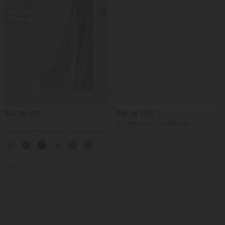
$42.95 USD
$36.95 USD
2 für 69 €, 3 für 99 €
Rückenfreies Yoga-Tanktop mit U-
Ausschnitt, überkreuzten Trägern und
Halara Flex™ dehnbare Stoffhose mit
abgerundetem Saum
hohem Bund, Waffelmuster,
+20
Seitentaschen und weitem Bein
Sale
Sale