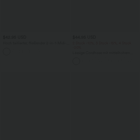
$42.95 USD
$44.95 USD
Hoch taillierter, fließender 2-in-1-Midi-
2 Stück -10%, 3 Stück -15%, 4 Stück
Tanzrock mit Seitentasche
-20%
Lässige Cordhose mit mittelhohem
Bund, Reißverschluss und Seitentaschen