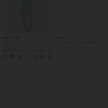
$48.95 USD
$44.95 USD
2 Stück -10%, 3 Stück -15%, 4 Stück
Figurbetontes Midi-Freizeitkleid mit
-20%
Schlitz, rückenfreiem Korsett mit
quadratischem Ausschnitt und Rüschen
Abendkleid mit Schlitz und Schnürung,
gerafft, rückenfrei, figurbetont
+7
Sale