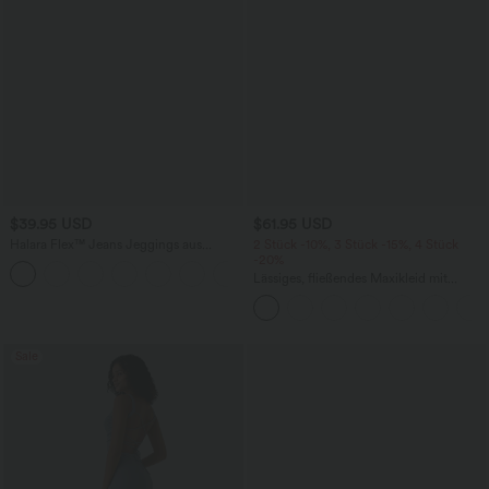
$39.95 USD
$61.95 USD
Halara Flex™ Jeans Jeggings aus
2 Stück -10%, 3 Stück -15%, 4 Stück
elastischem Strick-Denim mit hohem
-20%
Bund und Gesäßtaschen
Lässiges, fließendes Maxikleid mit
Seitentaschen
Sale