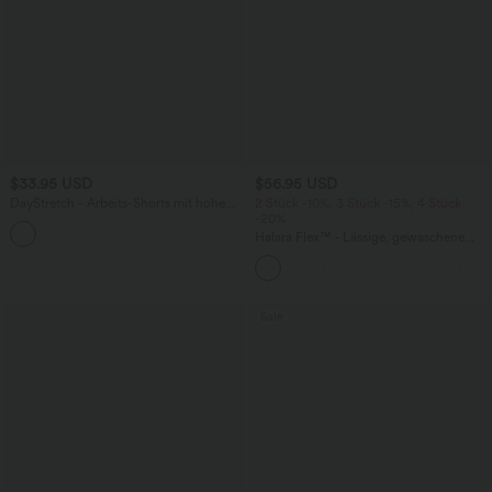
$33.95 USD
$56.95 USD
DayStretch - Arbeits-Shorts mit hohem
2 Stück -10%, 3 Stück -15%, 4 Stück
Bund, Seitentaschen und weitem Bein
-20%
+11
Halara Flex™ - Lässige, gewaschene
Baggy-Jeans aus drapiertem Lyocell mit
mittelhohem Bund, mehreren Taschen
und weitem Bein
Sale