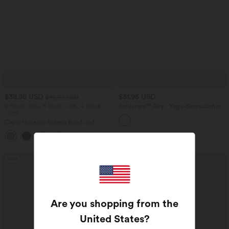
$38.95 USD
$31.95 USD
$42.95 USD
2 Stück -10%, 3 Stück -15%, 4 Stück
Softlyzero™ Airy - Yoga-Bermudashorts
-20%
mit hohem Bund, mehreren Taschen
und InstantCool
Capri-Hose mit hohem Bund und
Seitentaschen - leinenähnliches Material
+7
Sale
Sale
Are you shopping from the
United States
?