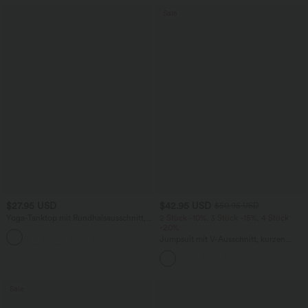
Sale
$27.95 USD
$42.95 USD
$50.95 USD
Yoga-Tanktop mit Rundhalsausschnitt,
2 Stück -10%, 3 Stück -15%, 4 Stück
Rüschen und InstantCool
-20%
+16
Jumpsuit mit V-Ausschnitt, kurzen
Ärmeln, plissierten Seitentaschen und
weitem Bein, fließendem Waffelmuster
Sale