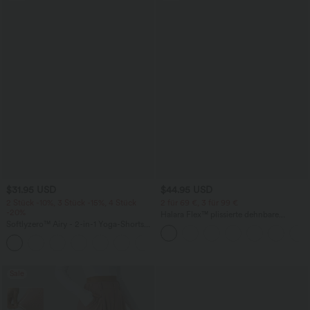
$31.95 USD
$44.95 USD
2 Stück -10%, 3 Stück -15%, 4 Stück
2 für 69 €, 3 für 99 €
-20%
Halara Flex™ plissierte dehnbare
Softlyzero™ Airy - 2-in-1 Yoga-Shorts
Stoffhose mit hohem Bund,
mit superhohem Bund, mehreren
Seitentaschen und geradem Bein
+23
Taschen und InstantCool - 17,78 cm
Sale