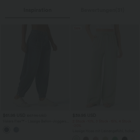
Inspiration
Bewertungen(31)
Sale
$61.95 USD
$39.95 USD
$67.95 USD
Halara Flex™ - Lässige Ballon-Joggers
2 Stück -10%, 3 Stück -15%, 4 Stück
aus Denim mit mittelhohem Bund und
-20%
mehreren Taschen
Lässige Hose mit Leinengefühl, hoher
Taille, Kordelzug an der Seite und
weitem Bein