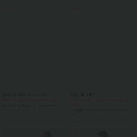
Sale
Sale
$33.95 USD
$39.95 USD
$36.95 USD
Nimm 3, zahle 2; nimm 6, zahle 4
2 Stück -10%, 3 Stück -15%, 4 Stück
-20%
Halara UltraSculpt™ - Formende
Workout-Leggings mit hohem Bund,
Lässiger Maxirock in Leinenoptik mit
+17
Seitentaschen und Bauchkontrolle
hohem Bund und Kordelzug
Sale