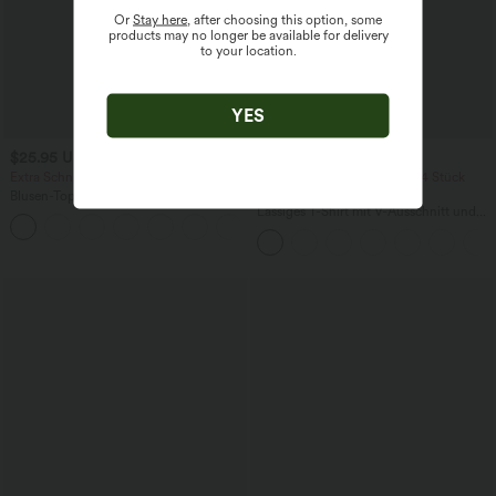
Or
Stay here
, after choosing this option, some
products may no longer be available for delivery
to your location.
YES
$25.95 USD
$22.95 USD
Extra Schnäppchen $23.49 USD
2 Stück -10%, 3 Stück -15%, 4 Stück
-20%
Blusen-Top mit Neckholder und
Schlüssellochausschnitt, plissiert,
Lässiges T-Shirt mit V-Ausschnitt und
+3
ärmellos, abgerundeter Saum
kurzen Ärmeln