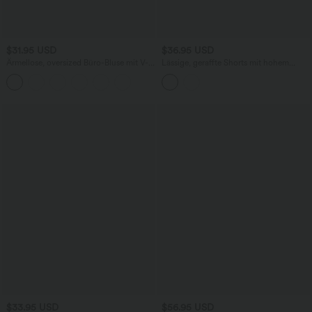
$31.95 USD
$36.95 USD
Ärmellose, oversized Büro-Bluse mit V-
Lässige, geraffte Shorts mit hohem
Ausschnitt - knitterfrei
Bund, mehreren Taschen und Poka-Dots
- 7,6 cm
$33.95 USD
$56.95 USD