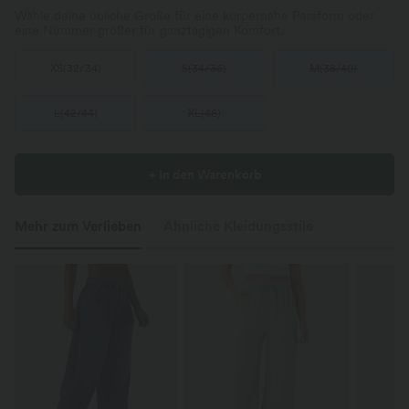
Wähle deine übliche Größe für eine körpernahe Passform oder
eine Nummer größer für ganztägigen Komfort.
XS
(
32/34
)
S
(
34/36
)
M
(
38/40
)
L
(
42/44
)
XL
(
46
)
+ In den Warenkorb
Mehr zum Verlieben
Ähnliche Kleidungsstile