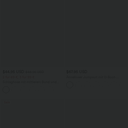
$44.95 USD
$67.95 USD
$48.95 USD
2 für 69 €, 3 für 99 €
Ärmelloser Jumpsuit mit U-Boot-
Ausschnitt, Seitentaschen, seitlichen
Schlaghose mit mittlerem Bund und
Bindebändern, Streifen und InstantCool
seitlichen Reißverschlusstaschen
- Easy Peezy Edition
+12
Sale