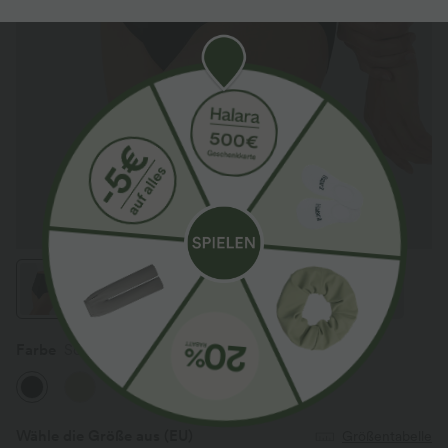
Farbe
Schwarz
Wähle die Größe aus
(EU)
Größentabelle