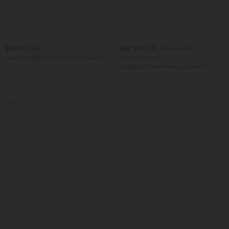
$44.95 USD
$52.95 USD
$61.95 USD
Geraffter, figurbetonter 2-in-1 Midirock
limited time sale
aus Kunstleder mit hohem Bund und
Lässiger, rückenfreier Jumpsuit mit
abgerundetem Saum
Seitentaschen
Sale