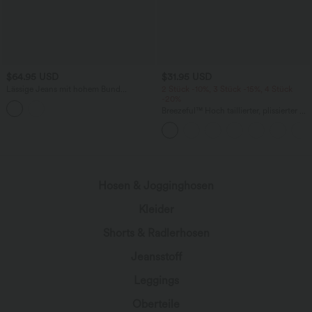
$64.95 USD
$31.95 USD
Lässige Jeans mit hohem Bund
2 Stück -10%, 3 Stück -15%, 4 Stück
mehreren Taschen und weitem Bein
-20%
Breezeful™ Hoch taillierter, plissierter 2-
in-1-Mini-Tanzrock mit Seiten- und
Gesäßtasche, asymmetrischem Saum
und schnelltrocknendem Schnitt
Hosen & Jogginghosen
Kleider
Shorts & Radlerhosen
Jeansstoff
Leggings
Oberteile