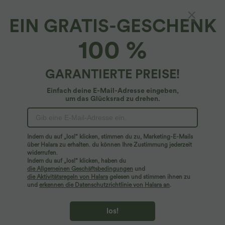
EIN GRATIS-GESCHENK
OneForm - Shapewear-Lounge-Unterhose mit
100 %
hohem Bund und nahtlosem Flow
4.5
(
31
)
GARANTIERTE PREISE!
$22.95 USD
Einfach deine E-Mail-Adresse eingeben,
um das Glücksrad zu drehen.
Indem du auf „los!“ klicken, stimmen du zu, Marketing-E-Mails
über Halara zu erhalten. du können Ihre Zustimmung jederzeit
widerrufen.
Indem du auf „los!“ klicken, haben du
die Allgemeinen Geschäftsbedingungen
und
die Aktivitätsregeln von Halara
gelesen und stimmen ihnen zu
und
erkennen die Datenschutzrichtlinie von Halara an
.
los!