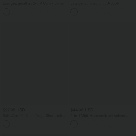
Lässiges, gerafftes 2-in-1 Cami-Top mit
Lässiger Jumpsuit mit U-Boot-
verstellbaren Trägern und integriertem
Ausschnitt, Seitentaschen, kurzen
BH
Ärmeln und Kordelzug - Easy Peezy
Edition
$27.95 USD
$44.95 USD
SoftlyZero™ - 2-in-1 Yoga-Shorts mit
2-in-1 Midi-Hosenrock mit hohem
hohem Crossover-Bund, mehreren
Bund, Seitentaschen, Kordelzug und
Taschen und Ösen - schnelltrocknend,
kontrastierendem Netz
7,6 cm