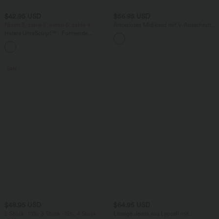
$42.95 USD
$56.95 USD
Nimm 3, zahle 2; nimm 6, zahle 4
Ärmelloses Midikleid mit V-Ausschnitt,
Seitentaschen und Reißverschluss
Halara UltraSculpt™ - Formende
Workout-Leggings mit hohem Bund,
+13
Seitentaschen, Booty-Scrunch und
Bauchkontrolle
Sale
$48.95 USD
$64.95 USD
2 Stück -10%, 3 Stück -15%, 4 Stück
Lässige Jeans aus Lyocell mit