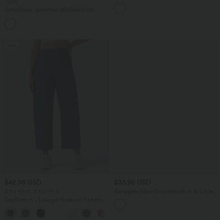
-20%
mittelhohem Bund, mehreren Taschen
und Kordelzug
Ärmelloses, gerafftes Midikleid mit
eckigem Ausschnitt, integriertem BH
und überkreuztem Rückendesign
Sale
$42.95 USD
$33.95 USD
2 für 69 €, 3 für 99 €
Gerippter Maxi-Freizeitrock in A-Linie
mit hohem Bund und Schlitzsaum
DayStretch - Lässige Hose mit hohem
Bund, Seitentaschen und Barrel-Leg
+5