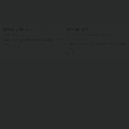
$57.95 USD
$39.95 USD
$67.95 USD
limited time sale
2 Stück -10%, 3 Stück -15%, 4 Stück
-20%
Ärmelloser, geraffter Party-Jumpsuit mit
V-Ausschnitt, Seitentaschen und
Halara UltraSculpt™ Rückenfreies Lauf-
+7
unsichtbarem Reißverschluss - pipi-
Tanktop mit U-Ausschnitt und
praktisch
überkreuztem, abgerundetem Saum