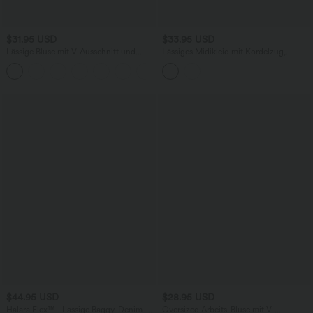
$31.95 USD
$33.95 USD
Lässige Bluse mit V-Ausschnitt und
Lässiges Midikleid mit Kordelzug,
kurzen Puffärmeln
Schlitz und geschwungenem Saum
$44.95 USD
$28.95 USD
Halara Flex™ - Lässige Baggy-Denim-
Oversized Arbeits-Bluse mit V-