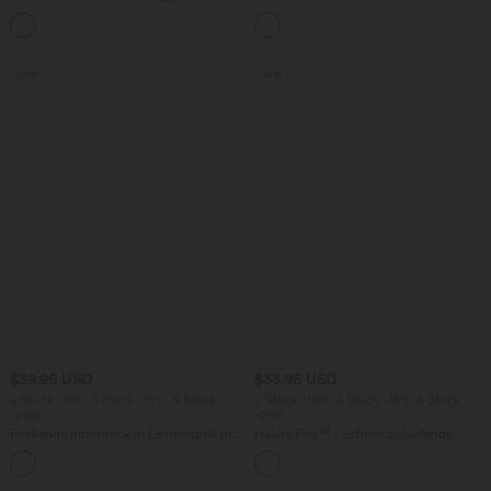
Shorts mit hohem Crossover-Bund und
Ausschnitt und kurzen Ärmeln -
mehreren Taschen
knitterfrei
Sale
Sale
$39.95 USD
$33.95 USD
2 Stück -10%, 3 Stück -15%, 4 Stück
2 Stück -10%, 3 Stück -15%, 4 Stück
-20%
-20%
Fließende hosenrock in Leinenoptik mit
Halara Flex™ - Schmal zulaufende
mittelhohem Bund, Seitentaschen und
Bürohose mit hohem Bund,
+1
weitem Bein
Seitentaschen und Waffelstoff