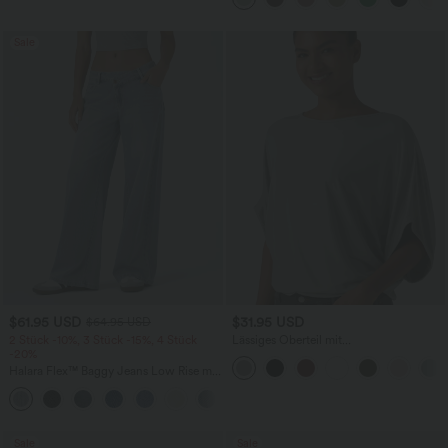
Sale
$61.95 USD
$31.95 USD
$64.95 USD
2 Stück -10%, 3 Stück -15%, 4 Stück
Lässiges Oberteil mit
-20%
Rundhalsausschnitt und
Fledermausärmeln
Halara Flex™ Baggy Jeans Low Rise mit
Knopf und Reißverschluss, mehreren
+5
Taschen, weitem Bein
Sale
Sale