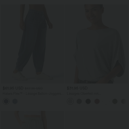
$61.95 USD
$31.95 USD
$67.95 USD
Halara Flex™ - Lässige Ballon-Joggers
Lässiges Oberteil mit
aus Denim mit mittelhohem Bund und
Rundhalsausschnitt und
mehreren Taschen
Fledermausärmeln