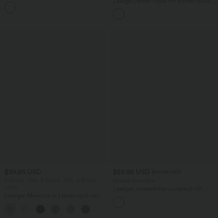
und kurzen Fledermausärmeln
Lässige Leinen-Hose mit hohem Bund,
+1
Kordelzug, weitem Bein und Taschen
$39.95 USD
$52.95 USD
$61.95 USD
2 Stück -10%, 3 Stück -15%, 4 Stück
limited time sale
-20%
Lässiger, rückenfreier Jumpsuit mit
Lässiger Maxirock in Leinenoptik mit
Seitentaschen
hohem Bund und Kordelzug