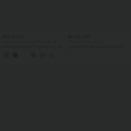
$25.95 USD
$50.95 USD
Extra Schnäppchen $23.49 USD
2 für 69 €, 3 für 99 €
Halara UltraSculpt™ Yoga-Tanktop mit
Halara Flex™ Verwaschene Bootcut-
doppelten Trägern und gedrehtem
Jeans aus elastischem Strick-Denim mit
+11
Rücken
hohem Bund und mehrere Taschen