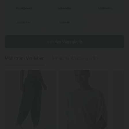
XS
(
32/34
)
S
(
34/36
)
M
(
38/40
)
L
(
42/44
)
XL
(
46
)
+ In den Warenkorb
Mehr zum Verlieben
Ähnliche Kleidungsstile