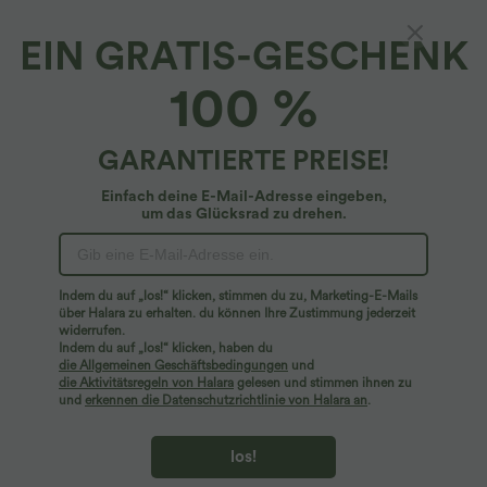
EIN GRATIS-GESCHENK
OneForm - Pedal-Pusher-Yoga-Leggings mit
100 %
hohem Bund, Booty-Scrunch und nahtlosem
Flow
4.3
(
16
)
GARANTIERTE PREISE!
$16.95 USD
Einfach deine E-Mail-Adresse eingeben,
um das Glücksrad zu drehen.
Indem du auf „los!“ klicken, stimmen du zu, Marketing-E-Mails
über Halara zu erhalten. du können Ihre Zustimmung jederzeit
widerrufen.
Indem du auf „los!“ klicken, haben du
die Allgemeinen Geschäftsbedingungen
und
die Aktivitätsregeln von Halara
gelesen und stimmen ihnen zu
und
erkennen die Datenschutzrichtlinie von Halara an
.
los!