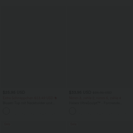
$25.95 USD
$33.95 USD
$36.95 USD
Extra Schnäppchen $23.49 USD
Nimm 3, zahle 2; nimm 6, zahle 4
Blusen-Top mit Neckholder und
Halara UltraSculpt™ - Formende
Schlüssellochausschnitt, plissiert,
Workout-Leggings mit hohem Bund,
+3
ärmellos, abgerundeter Saum
Seitentaschen und Bauchkontrolle
Sale
Sale