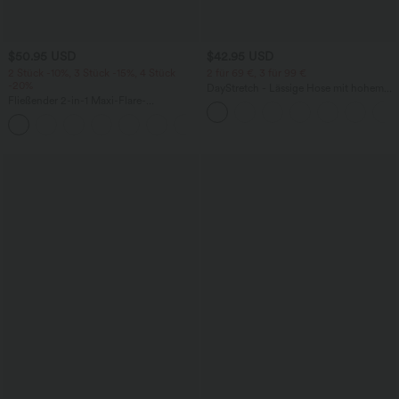
$50.95 USD
$42.95 USD
2 Stück -10%, 3 Stück -15%, 4 Stück
2 für 69 €, 3 für 99 €
-20%
DayStretch - Lässige Hose mit hohem
Fließender 2-in-1 Maxi-Flare-
Bund, Seitentaschen und Barrel-Leg
Freizeitrock mit hohem Bund,
+1
Seitentaschen und kontrastierendem
Netzstoff