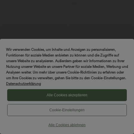
Sale
Wir verwenden Cookies, um Inhalte und Anzeigen zu personalisieren,
Funktionen für soziale Medien anbieten zu können und die Zugriffe auf
unsere Website zu analysieren. Außerdem geben wir Informationen zu Ihrer
Nutzung unserer Website an unsere Partner für soziale Medien, Werbung und
Analysen weiter. Um mehr über unsere Cookie-Richtlinien zu erfahren oder
um Ihre Cookies zu verwalten, gehen Sie bitte zu den Cookie-Einstellungen.
Datenschutzerklärung
$61.95 USD
$28.95 USD
$67.95 USD
Halara Flex™ - Lässige Skinny-Jeans
limited time sale
Alle Cookies akzeptieren
mit hohem Bund und mehreren Taschen
Ärmelloser, geraffter Party-Jumpsuit mit
V-Ausschnitt, Seitentaschen und
unsichtbarem Reißverschluss - pipi-
praktisch
Cookie-Einstellungen
Alle Cookies ablehnen