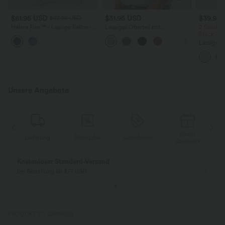
$61.95 USD
$31.95 USD
$39.95
$67.95 USD
Halara Flex™ - Lässige Ballon-
Lässiges Oberteil mit
2 Stück -
Joggers aus Denim mit
Rundhalsausschnitt und
Stück -2
mittelhohem Bund und
Fledermausärmeln
Lässige H
mehreren Taschen
hoher Tai
Seite und
Unsere Angebote
Gratis
Lieferung
Rückgabe
Gutscheine
k
Geschenk
Kostenloser Standard-Versand
bei Bestellung ab $77 USD
PRODUKT ID: 02815689