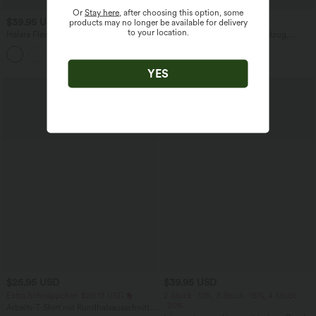
Or
Stay here
, after choosing this option, some
$39.95 USD
$33.95 USD
products may no longer be available for delivery
to your location.
Halara Flex™ Jeans Jeggings aus
Lässiges Midikleid mit Kordelzug,
elastischem Strick-Denim mit hohem
Schlitz und geschwungenem Saum
Bund und Gesäßtaschen
YES
$25.95 USD
$39.95 USD
Extra Schnäppchen $20.13 USD
2 Stück -10%, 3 Stück -15%, 4 Stück
-20%
Arbeits-T-Shirt mit Rundhalsausschnitt