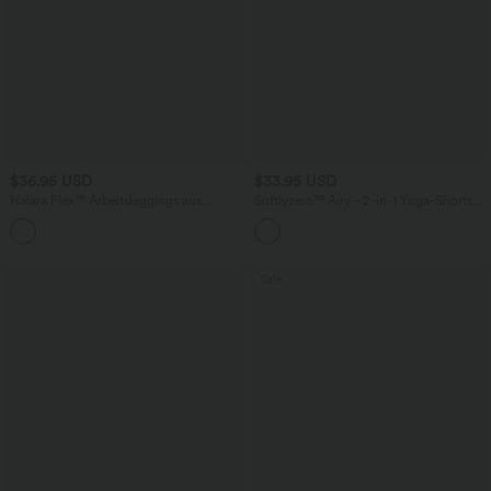
$36.95 USD
$33.95 USD
Halara Flex™ Arbeitsleggings aus
Softlyzero™ Airy - 2-in-1 Yoga-Shorts
elastischem Strick-Denim mit hohem
mit superhohem Bund, mehreren
+1
Bund und mehreren Taschen
Taschen und InstantCool - 22,9 cm
Sale