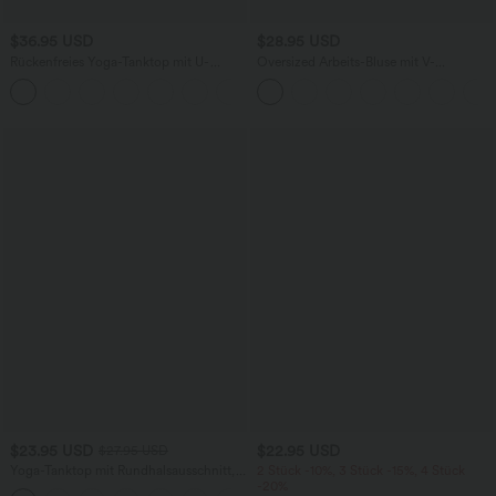
$36.95 USD
$28.95 USD
Rückenfreies Yoga-Tanktop mit U-
Oversized Arbeits-Bluse mit V-
Ausschnitt, überkreuzten Trägern und
Ausschnitt und kurzen Ärmeln -
abgerundetem Saum
knitterfrei
$23.95 USD
$22.95 USD
$27.95 USD
Yoga-Tanktop mit Rundhalsausschnitt,
2 Stück -10%, 3 Stück -15%, 4 Stück
Rüschen und InstantCool
-20%