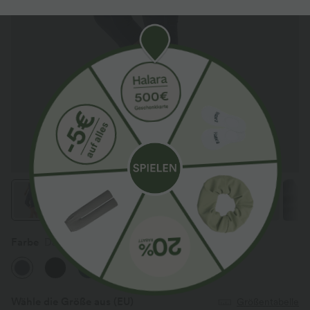
Farbe
Dawn Purple
Wähle die Größe aus
(EU)
Größentabelle