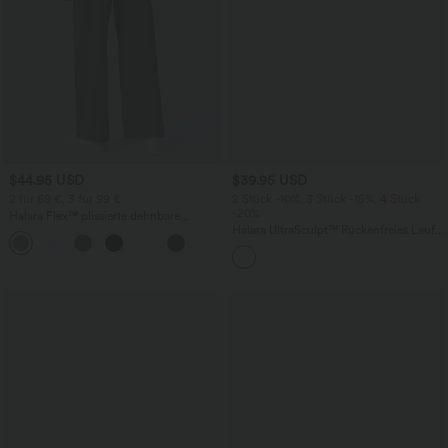
$44.95 USD
$39.95 USD
2 für 69 €, 3 für 99 €
2 Stück -10%, 3 Stück -15%, 4 Stück
-20%
Halara Flex™ plissierte dehnbare
Stoffhose mit hohem Bund,
Halara UltraSculpt™ Rückenfreies Lauf-
+23
Seitentaschen und geradem Bein
Tanktop mit U-Ausschnitt und
überkreuztem, abgerundetem Saum