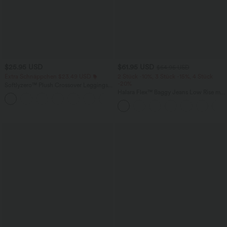
$25.95 USD
$61.95 USD
$64.95 USD
Extra Schnäppchen $23.49 USD
2 Stück -10%, 3 Stück -15%, 4 Stück
-20%
Softlyzero™ Plush Crossover Leggings
mit Taschen
Halara Flex™ Baggy Jeans Low Rise mit
+16
Knopf und Reißverschluss, mehreren
Taschen, weitem Bein