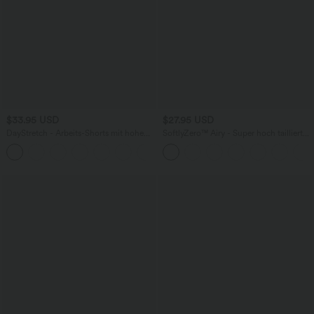
$33.95 USD
$27.95 USD
DayStretch - Arbeits-Shorts mit hohem
SoftlyZero™ Airy - Super hoch taillierte
Bund, Seitentaschen und weitem Bein
2-in-1-Yoga-Shorts mit Gesäßtasche
+11
und Seitentasche-längere Länge