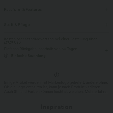
Passform & Features
Für: Yoga, Pilates und Freizeitaktivitäten
flacher Bund
Stoff & Pflege
Caprihose
mit hohem Bund
eng geschnitten
Kostenloser Standardversand bei einer Bestellung über
$77.37 USD
Vier-Wege-Stretch
Einfache Rückgabe innerhalb von 30 Tagen
Einfache Bezahlung
Einige Artikel werden mit Markenlogo geliefert, andere ohne.
Ob ein Logo enthalten ist, kann je nach Produkt variieren.
Auch Stil und Farben können leicht abweichen.
Mehr erfahren
Inspiration