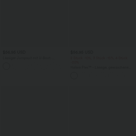
$56.95 USD
$56.95 USD
Lässiger Jumpsuit mit U-Boot-
2 Stück -10%, 3 Stück -15%, 4 Stück
Ausschnitt, Seitentaschen, kurzen
-20%
Ärmeln und Kordelzug - Easy Peezy
Halara Flex™ - Lässige, gewaschene
Edition
Baggy-Jeans aus drapiertem Lyocell mit
mittelhohem Bund, mehreren Taschen
und weitem Bein