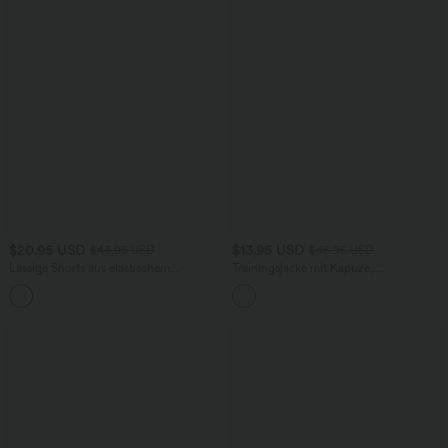
$20.95 USD
$13.95 USD
$43.95 USD
$66.95 USD
Lässige Shorts aus elastischem
Trainingsjacke mit Kapuze,
Kunstleder mit hohem Bund und
Seitentaschen, langen Ärmeln und
Seitentaschen
Rüschensaum - UPF40+