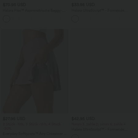
$70.95 USD
$33.95 USD
Halara Flex™ Asymmetrische Baggy-
Halara UltraSculpt™ - Formende
Jeans mit hohem Bund und Taschen​
Workout-Shorts mit hohe Bund,
Seitentaschen und Bauchkontrolle - 17,8
cm
$27.95 USD
$42.95 USD
2 Stück -10%, 3 Stück -15%, 4 Stück
Nimm 3, zahle 2; nimm 6, zahle 4
-20%
Halara UltraSculpt™ - Formende
Everyday Softlyzero™ Airy Crossover 2-
Workout-Leggings mit hohem Bund,