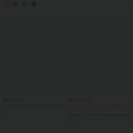
in-1-Mini-Tennisrock mit Seitentaschen-
Seitentaschen, Booty-Scrunch und
+25
Lucid
Bauchkontrolle
$44.95 USD
$31.95 USD
2-in-1-Mini-Tanzkleid mit U-Ausschnitt,
2 Stück -10%, 3 Stück -15%, 4 Stück
rückenfrei, verdrehter Ausschnitt,
-20%
+13
Seitentasche-Easy Peezy
Breezeful™ Hoch taillierter, plissierter 2-
in-1-Mini-Tanzrock mit Seiten- und
Gesäßtasche, asymmetrischem Saum
und schnelltrocknendem Schnitt