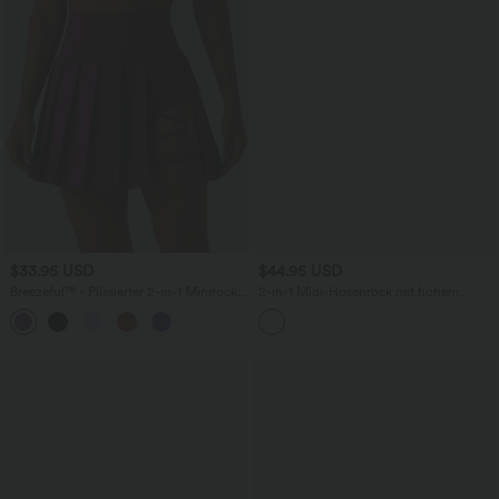
$33.95 USD
$44.95 USD
Breezeful™ - Plissierter 2-in-1 Minirock
2-in-1 Midi-Hosenrock mit hohem
mit hohem Bund, Taschen und
Bund, Seitentaschen, Kordelzug und
asymmetrischem Saum -
kontrastierendem Netz
schnelltrocknend, extralang