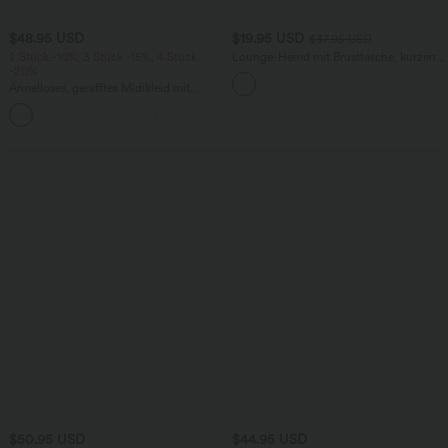
$48.95 USD
$19.95 USD
$37.95 USD
2 Stück -10%, 3 Stück -15%, 4 Stück
Lounge-Hemd mit Brusttasche, kurzen
-20%
Ärmeln und Streifen
Ärmelloses, gerafftes Midikleid mit
eckigem Ausschnitt, integriertem BH
und überkreuztem Rückendesign
$50.95 USD
$44.95 USD