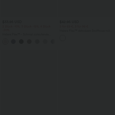
$33.95 USD
$42.95 USD
2 Stück -10%, 3 Stück -15%, 4 Stück
2 für 69 €, 3 für 99 €
-20%
Halara Flex™ dehnbare Stoffhose mit
Halara Flex™ - Schmal zulaufende
hohem Bund, Waffelmuster,
Bürohose mit hohem Bund,
Seitentaschen und weitem Bein
+8
Seitentaschen und Waffelstoff