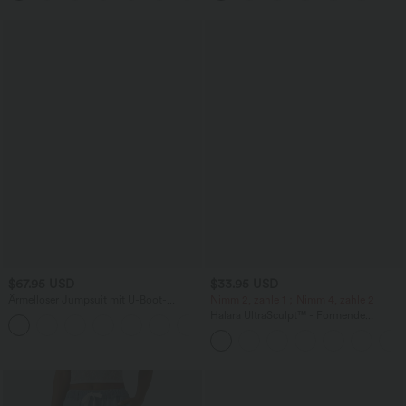
$67.95 USD
$33.95 USD
Ärmelloser Jumpsuit mit U-Boot-
Nimm 2, zahle 1；Nimm 4, zahle 2
Ausschnitt, Seitentaschen, seitlichen
Halara UltraSculpt™ - Formende
+8
Bindebändern, Streifen und InstantCool
Workout-Leggings mit hohem Bund,
- Easy Peezy Edition
Seitentaschen und Bauchkontrolle - 12,7
cm