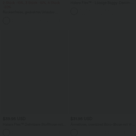
2 Stück -10%, 3 Stück -15%, 4 Stück
Halara Flex™ - Lässige Baggy-Denim-
-20%
Shorts mit hohem Crossover-Bund und
mehreren Taschen
Rückenfreies, gedrehtes Urlaubs-
Maxikleid mit Seitentaschen und Schlitz
+8
$39.95 USD
$31.95 USD
Halara Flex™ Dehnbare Stoffhose mit
Ärmellose, oversized Büro-Bluse mit V-
hohem Bund und Seitentasche hinten
Ausschnitt - knitterfrei
+13