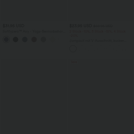
$31.95 USD
$23.95 USD
$50.95 USD
Softlyzero™ Airy - Yoga-Bermudashorts
2 Stück -10%, 3 Stück -15%, 4 Stück
mit hohem Bund, mehreren Taschen
-20%
+16
und InstantCool
Jumpsuit mit V-Ausschnitt, kurzen
Ärmeln, plissierten Seitentaschen und
weitem Bein, fließendem Waffelmuster
Sale