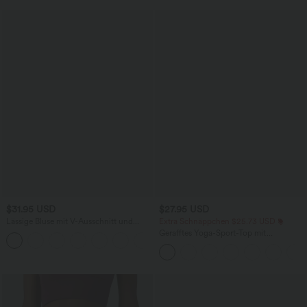
$31.95 USD
$27.95 USD
Lässige Bluse mit V-Ausschnitt und
Extra Schnäppchen $25.73 USD
kurzen Puffärmeln
Gerafftes Yoga-Sport-Top mit
Rundhalsausschnitt und kurzen Ärmeln
- UPF50+