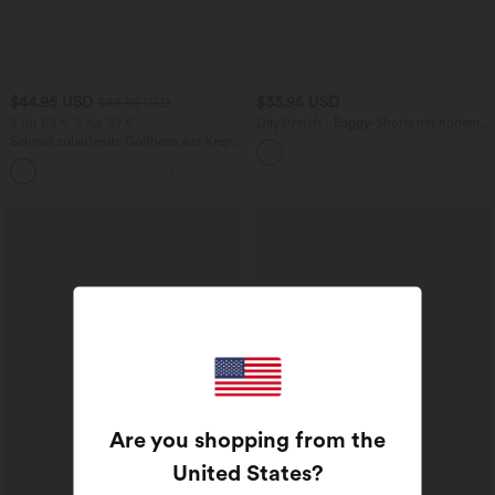
$44.95 USD
$33.95 USD
$48.95 USD
2 für 69 €, 3 für 99 €
DayStretch - Baggy-Shorts mit hohem
Bund und Seitentaschen - 17,8 cm
Schmal zulaufende Golfhose aus Krepp
mit hohem Bund und Seitentaschen
Are you shopping from the
United States
?