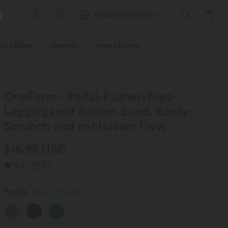
Deutschland
(
USD
)
ts | Bikers
Oberteile
Jeans | Denim
Leggings
Plus-Size
OneForm - Pedal-Pusher-Yoga-
Leggings mit hohem Bund, Booty-
Scrunch und nahtlosem Flow
$16.95 USD
4.8
(
193
)
Farbe
Dawn Purple