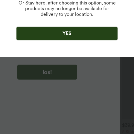
Or
Stay here
, after choosing this option, some
products may no longer be available for
delivery to your location.
u auf „los!“ klicken, stimmen du zu, Marketing-E-Mails über
zu erhalten. du können Ihre Zustimmung jederzeit widerrufen.
YES
u auf „los!“ klicken, haben du
lgemeinen Geschäftsbedingungen
und
ivitätsregeln von Halara
gelesen und stimmen ihnen zu und
n die Datenschutzrichtlinie von Halara an
.
los!
$39.95 USD
$31.95 USD
$39.
 Stück -10%, 3 Stück -15%, 4
2 Stück -10%, 3 Stück -15%, 4
2 Stüc