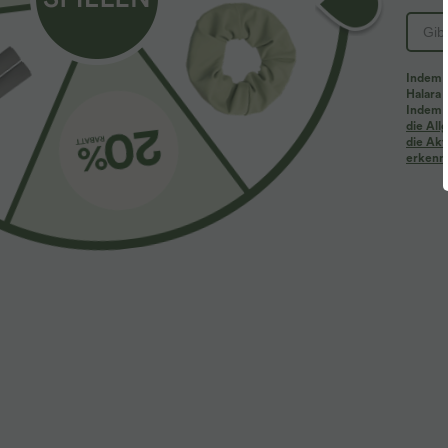
Indem d
Halara 
Indem d
Mehr zum Verlieben
Ähnliche Kleidungsstile
die Al
die Akt
erkenne
$61.95 USD
$31.95 USD
$67.95 USD
Halara Flex™ - Lässige
Lässiges Oberteil mit
2