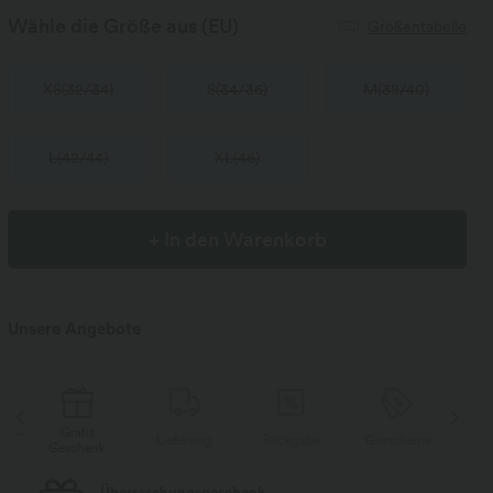
Wähle die Größe aus
(EU)
Größentabelle
XS
(
32/34
)
S
(
34/36
)
M
(
38/40
)
L
(
42/44
)
XL
(
46
)
+ In den Warenkorb
Unsere Angebote
Gratis
Lieferung
Rückgabe
Gutscheine
Li
Geschenk
Kostenloser Standard-Versand